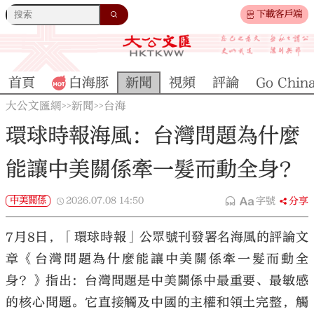
下載客戶端
首頁
白海豚
新聞
視頻
評論
Go Chin
大公文匯網
新聞
台海
>>
>>
環球時報海風：台灣問題為什麼
能讓中美關係牽一髮而動全身？
中美關係
2026.07.08
14:50
字號
分享
7月8日，「環球時報」公眾號刊發署名海風的評論文
章《台灣問題為什麼能讓中美關係牽一髮而動全
身？》指出：台灣問題是中美關係中最重要、最敏感
的核心問題。它直接觸及中國的主權和領土完整，觸