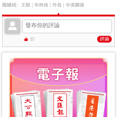
關鍵詞：
王毅
布林肯
外長
中美關係
評論