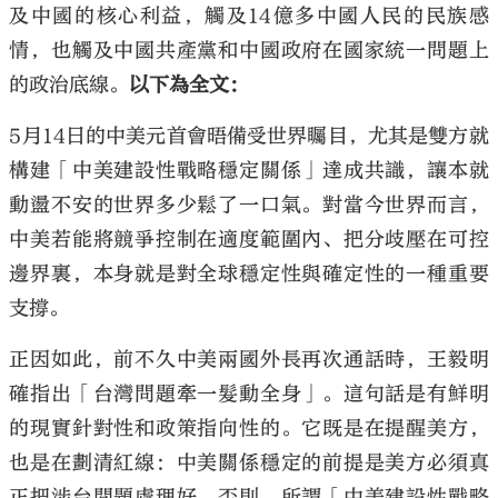
及中國的核心利益，觸及14億多中國人民的民族感
情，也觸及中國共產黨和中國政府在國家統一問題上
的政治底線。
以下為全文：
5月14日的中美元首會晤備受世界矚目，尤其是雙方就
大公文匯
構建「中美建設性戰略穩定關係」達成共識，讓本就
動盪不安的世界多少鬆了一口氣。對當今世界而言，
中美若能將競爭控制在適度範圍內、把分歧壓在可控
邊界裏，本身就是對全球穩定性與確定性的一種重要
支撐。
正因如此，前不久中美兩國外長再次通話時，王毅明
確指出「台灣問題牽一髮動全身」。這句話是有鮮明
的現實針對性和政策指向性的。它既是在提醒美方，
也是在劃清紅線：中美關係穩定的前提是美方必須真
正把涉台問題處理好。否則，所謂「中美建設性戰略