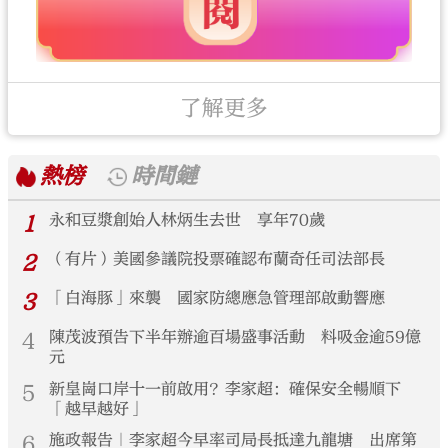
了解更多
熱榜
時間鏈
1
永和豆漿創始人林炳生去世 享年70歲
2
（有片）美國參議院投票確認布蘭奇任司法部長
3
「白海豚」來襲 國家防總應急管理部啟動響應
4
陳茂波預告下半年辦逾百場盛事活動 料吸金逾59億
元
5
新皇崗口岸十一前啟用？李家超：確保安全暢順下
「越早越好」
6
施政報告｜李家超今早率司局長抵達九龍塘 出席第