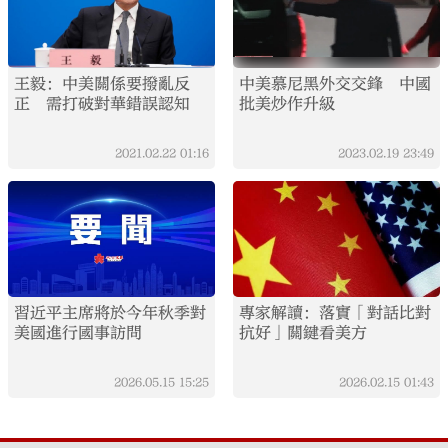
王毅：中美關係要撥亂反
中美慕尼黑外交交鋒 中國
正 需打破對華錯誤認知
批美炒作升級
2021.02.22
01:16
2023.02.19
23:49
習近平主席將於今年秋季對
專家解讀：落實「對話比對
美國進行國事訪問
抗好」關鍵看美方
2026.05.15
15:25
2026.02.15
01:43