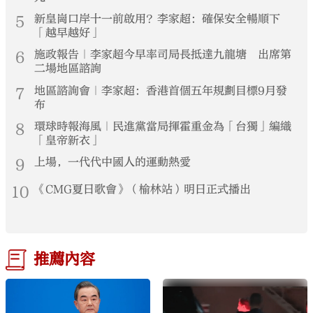
5
新皇崗口岸十一前啟用？李家超：確保安全暢順下
「越早越好」
6
施政報告｜李家超今早率司局長抵達九龍塘 出席第
二場地區諮詢
7
地區諮詢會｜李家超：香港首個五年規劃目標9月發
布
8
環球時報海風｜民進黨當局揮霍重金為「台獨」編織
「皇帝新衣」
9
上場，一代代中國人的運動熱愛
10
《CMG夏日歌會》（榆林站）明日正式播出
推薦內容