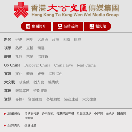
集團簡介
品牌活動
報史館
新聞
香港
內地
大灣區
台海
國際
財經
視頻
熱點
直播
精選
評論
社評
來論
港評論
Go China
Discover China
China Live
Real China
文娛
文化
體育
娛樂
港飲港色
大文號
政務號
個人號
機構號
專題
新聞專題
特別策劃
資訊
專欄+
資訊推薦
各地動態
港澳速遞
大文健康
友情鏈接：
香港商報網
香港衛視
香港經濟導報
星島環球網
中評網
海峽網
閩南網
台海網
合作夥伴：
投資甘肅