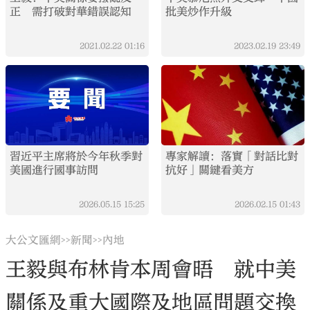
正 需打破對華錯誤認知
批美炒作升級
2021.02.22
01:16
2023.02.19
23:49
習近平主席將於今年秋季對
專家解讀：落實「對話比對
美國進行國事訪問
抗好」關鍵看美方
2026.05.15
15:25
2026.02.15
01:43
大公文匯網
新聞
內地
>>
>>
王毅與布林肯本周會晤 就中美
關係及重大國際及地區問題交換