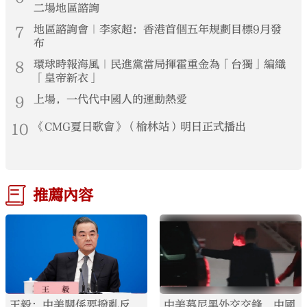
二場地區諮詢
7
地區諮詢會｜李家超：香港首個五年規劃目標9月發
布
8
環球時報海風｜民進黨當局揮霍重金為「台獨」編織
「皇帝新衣」
9
上場，一代代中國人的運動熱愛
10
《CMG夏日歌會》（榆林站）明日正式播出
推薦內容
王毅：中美關係要撥亂反
中美慕尼黑外交交鋒 中國