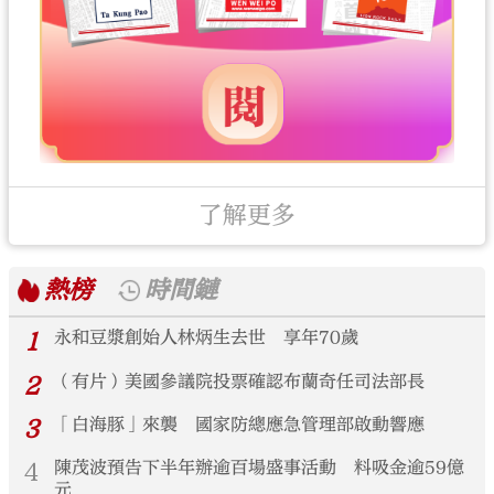
了解更多
熱榜
時間鏈
1
永和豆漿創始人林炳生去世 享年70歲
2
（有片）美國參議院投票確認布蘭奇任司法部長
3
「白海豚」來襲 國家防總應急管理部啟動響應
4
陳茂波預告下半年辦逾百場盛事活動 料吸金逾59億
元