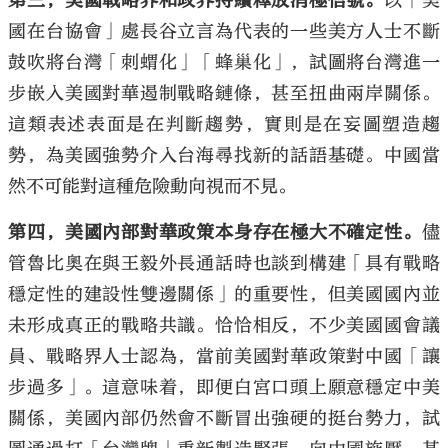
第三，美國戰略界和政界持續釋放消極信號。
以「美
國在台協會」處長谷立言為代表的一些美方人士不斷
鼓吹將台灣「刺蝟化」「蜂巢化」，試圖將台灣進一
步嵌入美國對華遏制戰略鏈條，甚至扭曲兩岸關係。
這類表述表面是在判斷趨勢，實則是在妄圖塑造趨
勢，為美國強勢介入台海尋找新的話語基礎。中國當
然不可能對這種危險動向視而不見。
第四，美國內部對華政策本身存在極大不確定性。
儘
管魯比奧在與王毅外長通話時也談到構建「具有戰略
穩定性的建設性雙邊關係」的重要性，但美國國內並
未形成真正的戰略共識。恰恰相反，不少美國國會議
員、戰略界人士認為，當前美國對華政策對中國「讓
步過多」。這意味着，即便白宮口頭上願意穩定中美
關係，美國內部仍然會不斷冒出強硬的挺台勢力，試