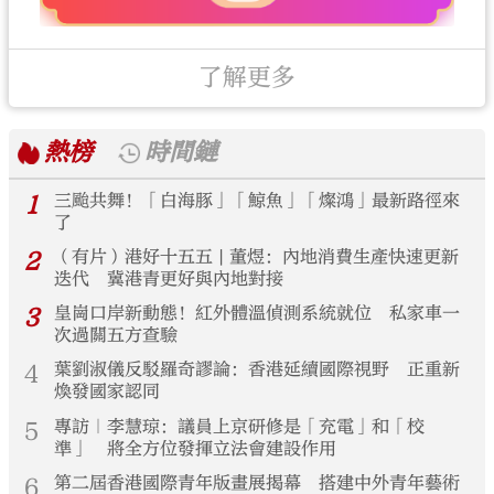
了解更多
熱榜
時間鏈
1
三颱共舞！「白海豚」「鯨魚」「燦鴻」最新路徑來
了
2
（有片）港好十五五 | 董煜：內地消費生產快速更新
迭代 冀港青更好與內地對接
3
皇崗口岸新動態！紅外體溫偵測系統就位 私家車一
次過關五方查驗
4
葉劉淑儀反駁羅奇謬論：香港延續國際視野 正重新
煥發國家認同
5
專訪｜李慧琼：議員上京研修是「充電」和「校
準」 將全方位發揮立法會建設作用
6
第二屆香港國際青年版畫展揭幕 搭建中外青年藝術