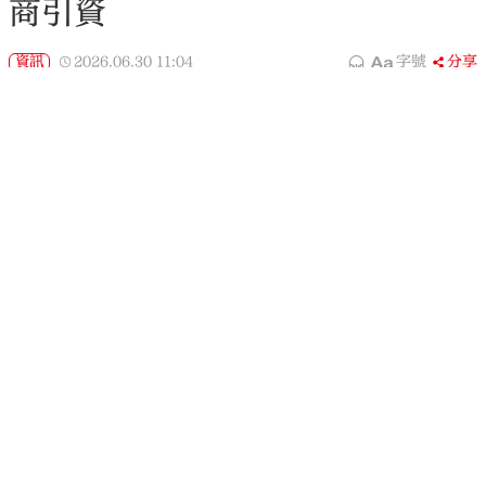
商引資
資訊
2026.06.30
11:04
字號
分享
橫琴粵澳深度合作區管理委員會第十次會議在橫琴舉
行，由合作區管委會雙主任、澳門特別行政區行政長
官岑浩輝和廣東省省長孟凡利共同主持會議。