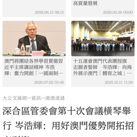
高質量發展
2026.06.15
08:15
2026.02.26
09:00
澳門將團結各界學習貫徹習
十五運會澳門代表團授旗
近平主席講話精神 岑浩
志願者誓師 岑浩輝：向海
輝：奮力開創「一國兩制」
外展示澳門「體育之城」魅
新局面
力
2026.07.02
03:46
2025.10.11
11:29
大公文匯網
資訊
港澳速遞
>>
>>
深合區管委會第十次會議橫琴舉
行 岑浩輝：用好澳門優勢開拓招