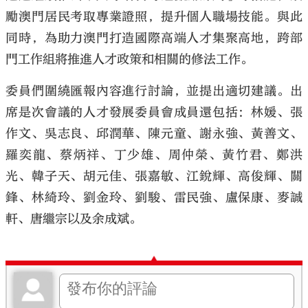
勵澳門居民考取專業證照，提升個人職場技能。與此
同時，為助力澳門打造國際高端人才集聚高地，跨部
門工作組將推進人才政策和相關的修法工作。
委員們圍繞匯報內容進行討論，並提出適切建議。出
席是次會議的人才發展委員會成員還包括：林媛、張
作文、吳志良、邱潤華、陳元童、謝永強、黃善文、
羅奕龍、蔡炳祥、丁少雄、周仲榮、黃竹君、鄭洪
光、韓子天、胡元佳、張嘉敏、江銳輝、高俊輝、關
鋒、林綺玲、劉金玲、劉駿、雷民強、盧保康、麥誠
軒、唐繼宗以及余成斌。