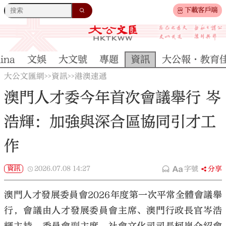
下載客戶端
ina
文娛
大文號
專題
資訊
大公報·教育
大公文匯網
資訊
港澳速遞
>>
>>
澳門人才委今年首次會議舉行 岑
浩輝：加強與深合區協同引才工
作
資訊
2026.07.08
14:27
字號
分享
澳門人才發展委員會2026年度第一次平常全體會議舉
行，會議由人才發展委員會主席、澳門行政長官岑浩