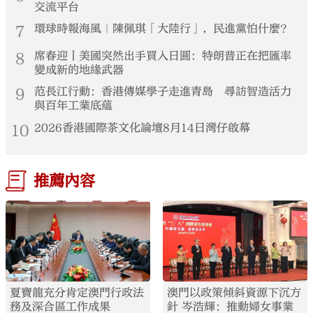
交流平台
7
環球時報海風｜陳佩琪「大陸行」，民進黨怕什麼？
8
席春迎丨美國突然出手買入日圓：特朗普正在把匯率
變成新的地緣武器
9
范長江行動：香港傳媒學子走進青島 尋訪智造活力
與百年工業底蘊
10
2026香港國際茶文化論壇8月14日灣仔啟幕
推薦內容
夏寶龍充分肯定澳門行政法
澳門以政策傾斜資源下沉方
務及深合區工作成果
針 岑浩輝：推動婦女事業