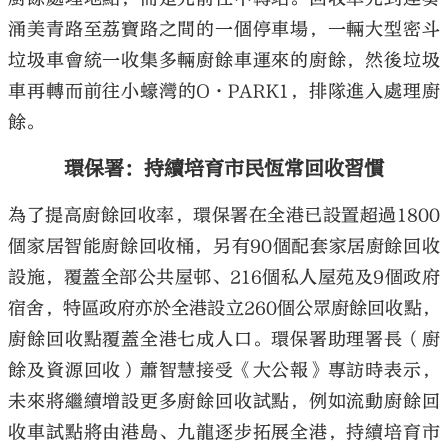
涌美青路至荔寶路之間的一個停車場，一輛大型密斗
垃圾車會統一收集多輛廚餘車運來的廚餘，然後垃圾
車再轉而前往小蠔灣的O·PARK1，排隊進入處理廚
餘。
環保署：持續培育市民恆常回收習慣
為了提高廚餘回收率，環保署在全港已設置超過1800
個家居智能廚餘回收桶，另有90個配套家居廚餘回收
設施，覆蓋全部公共屋邨、216個私人屋苑及9個政府
宿舍，特區政府亦於全港設立260個公眾廚餘回收點，
廚餘回收點覆蓋全港七成人口。環保署助理署長（廚
餘及資源回收）蕭智慧接受《大公報》專訪時表示，
未來將繼續增設更多廚餘回收試點，例如流動廚餘回
收車試點將由港島、九龍逐步拓展全港，持續培育市