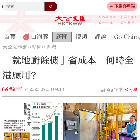
下載客戶端
首頁
白海豚
新聞
視頻
評論
Go Chin
大公文匯網
新聞
香港
>>
>>
「就地廚餘機」省成本 何時全
港應用？
香港新聞
2026.07.08
09:13
字號
分享