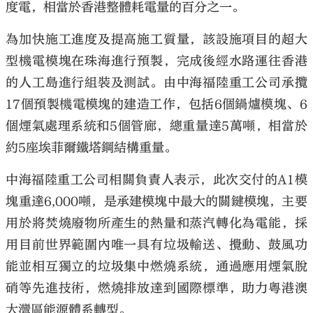
度電，相當於香港整體耗電量的百分之一。
為加快施工進度及提高施工質量，該設施項目的超大
型機電模塊在珠海進行預製，完成後經水路運往香港
的人工島進行組裝及測試。由中海福陸重工公司承攬
17個預製機電模塊的建造工作，包括6個鍋爐模塊、6
個煙氣處理系統和5個管廊，總重量達5萬噸，相當於
約5座埃菲爾鐵塔鋼結構重量。
中海福陸重工公司相關負責人表示，此次交付的A1模
塊重達6,000噸，是承建模塊中最大的關鍵模塊，主要
用於將焚燒廢物所產生的熱量和蒸汽轉化為電能，採
用目前世界範圍內唯一具有垃圾輸送、攪動、鼓風功
能並相互獨立的垃圾集中燃燒系統，通過應用煙氣脫
硝等先進技術，燃燒排放達到國際標準，助力粵港澳
大灣區能源體系轉型。