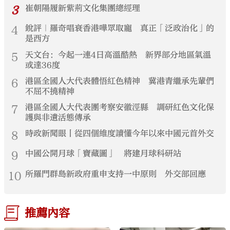
3
崔朝陽履新紫荊文化集團總經理
4
銳評｜羅奇唱衰香港嘩眾取寵 真正「泛政治化」的
是西方
5
天文台：今起一連4日高溫酷熱 新界部分地區氣溫
或達36度
6
港區全國人大代表體悟紅色精神 冀港青繼承先輩們
不屈不撓精神
7
港區全國人大代表團考察安徽涇縣 調研紅色文化保
護與非遺活態傳承
8
時政新聞眼丨從四個維度讀懂今年以來中國元首外交
9
中國公開月球「寶藏圖」 將建月球科研站
10
所羅門群島新政府重申支持一中原則 外交部回應
推薦內容