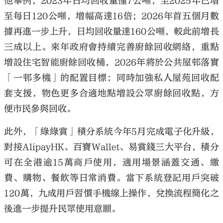
他舉例，2023年日均回收量僅7公噸，至2025年已增
至每日120公噸，增幅高達16倍；2026年首五個月數
據再進一步上升，日均回收量達160公噸，較此前增長
三成以上。來年政府會持續完善廚餘回收網絡，重點
增設住宅智能廚餘回收桶，2026年將於公共屋邨落實
「一邨多機」的配置目標；同時加強私人屋苑回收配
套支援，物色更多合適地點增設公眾廚餘回收點，方
便市民參與回收。
此外，「綠綠賞」積分系統今年5月完成電子化升級，
對接AlipayHK、百寶Wallet、易賞錢三大平台，積分
可在全港逾15萬商戶使用，適用場景涵蓋交通、繳
費、購物、餐飲等日常消費。當下系統登記用戶突破
120萬，九成用戶習慣手機線上操作，兌換流程簡化之
後進一步提升民眾使用意願。