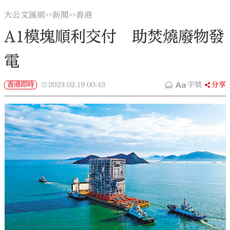
大公文匯網
新聞
香港
>>
>>
A1模塊順利交付 助焚燒廢物發
電
香港即時
2023.02.19
00:43
字號
分享