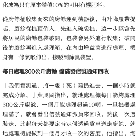
化成為只有原本體積10%的可用有機肥料。
從廚餘桶收集而來的廚餘運到機器後，由升降履帶提
起，廚餘從機頂倒入，先進入破袋機，這一步驟會先
將居民的廚餘包裝破開，包裝會另外進行收集；破開
後的廚餘再進入處理箱，在內由增益菌進行處理，機
身有一條氣喉伸出，接駁到除臭裝置。
每日處理300公斤廚餘 儲滿發信號通知回收
「我們實測過，將一隻（死）雞扔進去，一個小時就
完成分解。」葉興國指出，就地處理機每日能夠處理
300公斤廚餘，一個月能處理超過10噸。一旦機器處
理滿了，就會發出信號通知派員來回收，然後一次過
裝走，比起每天都要定時定候透過貨車送走廚餘，就
地處理機能做到一個月才收一次的密度。他指出，淘