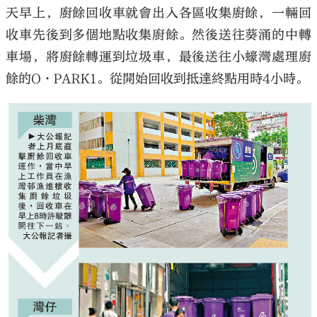
天早上，廚餘回收車就會出入各區收集廚餘，一輛回
收車先後到多個地點收集廚餘。然後送往葵涌的中轉
車場，將廚餘轉運到垃圾車，最後送往小蠔灣處理廚
餘的O·PARK1。從開始回收到抵達終點用時4小時。