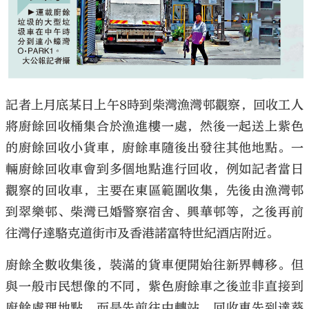
記者上月底某日上午8時到柴灣漁灣邨觀察，回收工人
將廚餘回收桶集合於漁進樓一處，然後一起送上紫色
的廚餘回收小貨車，廚餘車隨後出發往其他地點。一
輛廚餘回收車會到多個地點進行回收，例如記者當日
觀察的回收車，主要在東區範圍收集，先後由漁灣邨
到翠樂邨、柴灣已婚警察宿舍、興華邨等，之後再前
往灣仔達駱克道街市及香港諾富特世紀酒店附近。
廚餘全數收集後，裝滿的貨車便開始往新界轉移。但
與一般市民想像的不同，紫色廚餘車之後並非直接到
廚餘處理地點，而是先前往中轉站。回收車先到達葵