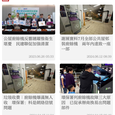
公屋廚餘機反響踴躍惟衞生
謝展寰料7月全部公共屋邨
堪憂 民建聯促加強清潔
裝廚餘機 兩年內達致一座
一部
2023.06.26
05:33
2024.06.12
08:39
垃圾收費｜廚餘機爆滿無人
環保署列廚餘機故障三大原
收 環保署：料是網絡信號
因 已促承辦商換易出問題
問題
部件