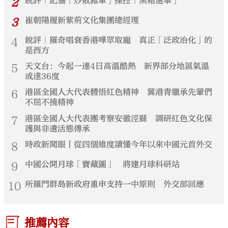
2
銳評｜記協「炒散雜軍」操控「黑箱選舉」
3
崔朝陽履新紫荊文化集團總經理
4
銳評｜羅奇唱衰香港嘩眾取寵 真正「泛政治化」的
是西方
5
天文台：今起一連4日高溫酷熱 新界部分地區氣溫
或達36度
6
港區全國人大代表體悟紅色精神 冀港青繼承先輩們
不屈不撓精神
7
港區全國人大代表團考察安徽涇縣 調研紅色文化保
護與非遺活態傳承
8
時政新聞眼丨從四個維度讀懂今年以來中國元首外交
9
中國公開月球「寶藏圖」 將建月球科研站
10
所羅門群島新政府重申支持一中原則 外交部回應
推薦內容