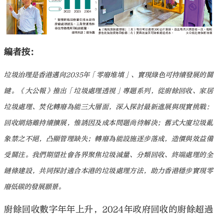
編者按：
大公文匯
垃圾治理是香港邁向2035年「零廢堆填」、實現綠色可持續發展的關
鍵。《大公報》推出「垃圾處理透視」專題系列，從廚餘回收、家居
垃圾處理、焚化轉廢為能三大層面，深入探討最新進展與現實挑戰：
回收網絡雖持續擴展，惟誘因及成本問題尚待解決；舊式大廈垃圾亂
象禁之不絕，凸顯管理缺失；轉廢為能設施逐步落成，造價與效益備
受關注。我們期望社會各界聚焦垃圾減量、分類回收、終端處理的全
鏈條建設，共同探討適合本港的垃圾處理方法，助力香港穩步實現零
廢低碳的發展願景。
廚餘回收數字年年上升，2024年政府回收的廚餘超過