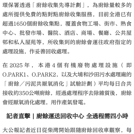
環保署透過「廚餘收集先導計劃」，為廚餘量較多的
處所提供免費的點對點廚餘收集服務，目前全港已有
超過1650個廚餘收集點，覆蓋食物工場、街市、熟食
中心、批發市場、醫院、酒店、商場、餐廳、公共屋
邨和私人屋苑等，所收集到的廚餘會運往政府指定的
處理設施，作妥善回收處理。
在2025年，本港4個有機廢物處理設施（即
O.PARK1、O.PARK2，以及大埔和沙田污水處理廠的
「廚餘／污泥共厭氧消化」試驗計劃）平均每日合共
接收約350公噸廚餘，經過處理程序去除雜質後，廚餘
會經厭氧消化處理，用作產氣發電。
記者直擊 | 廚餘運送回收中心 全過程需四小時
大公報記者近日從柴灣開始跟隨廚餘回收車觀察，每