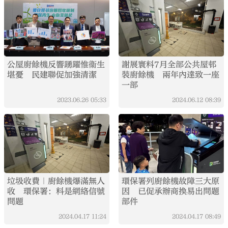
公屋廚餘機反響踴躍惟衞生
謝展寰料7月全部公共屋邨
堪憂 民建聯促加強清潔
裝廚餘機 兩年內達致一座
一部
2023.06.26
05:33
2024.06.12
08:39
垃圾收費｜廚餘機爆滿無人
環保署列廚餘機故障三大原
收 環保署：料是網絡信號
因 已促承辦商換易出問題
問題
部件
2024.04.17
11:24
2024.04.17
08:49