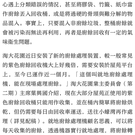
心遇上分類錯誤的情況，甚至將膠袋、竹籤、紙巾當
作廚餘丟入回收桶，或是將過硬的骨頭與難分解的物
品混入。事實上，只要混入非廚餘垃圾，整桶廚餘就
會被污染而無法再利用，再者是廚餘回收有一定的氣
味衞生問題。
淘大花園近日安裝了新的廚餘處理裝置，較一般常見
的紫色廚餘回收機大上好幾倍，需要安裝於屋苑平台
上，至今已運作近一個月。「這個叫就地廚餘處理
機，能在現場處理廚餘。」淘大花園業主委員會（第
二期）主席葉興國介紹，現在大部分屋苑正使用的紫
色廚餘回收桶只能用作收集，並在桶內簡單將廚餘烘
乾，但仍需要每日由回收車運送，送往小蠔灣再作處
理（詳見配稿）。就地廚餘處理機顧名思義，可以將
每天收集的廚餘，透過機器實行就地處理，將廚餘轉