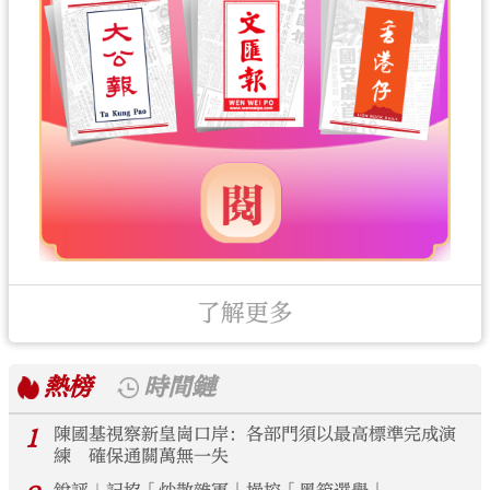
了解更多
熱榜
時間鏈
1
陳國基視察新皇崗口岸：各部門須以最高標準完成演
練 確保通關萬無一失