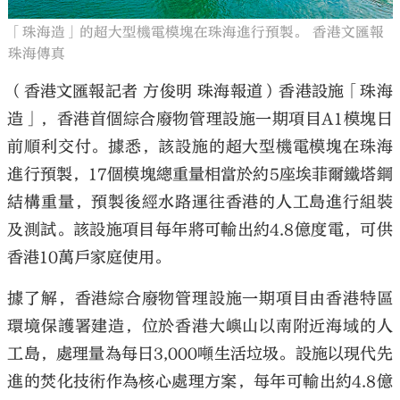
「珠海造」的超大型機電模塊在珠海進行預製。 香港文匯報
珠海傳真
（香港文匯報記者 方俊明 珠海報道）香港設施「珠海
造」，香港首個綜合廢物管理設施一期項目A1模塊日
前順利交付。據悉，該設施的超大型機電模塊在珠海
進行預製，17個模塊總重量相當於約5座埃菲爾鐵塔鋼
結構重量，預製後經水路運往香港的人工島進行組裝
及測試。該設施項目每年將可輸出約4.8億度電，可供
香港10萬戶家庭使用。
據了解，香港綜合廢物管理設施一期項目由香港特區
環境保護署建造，位於香港大嶼山以南附近海域的人
工島，處理量為每日3,000噸生活垃圾。設施以現代先
進的焚化技術作為核心處理方案，每年可輸出約4.8億