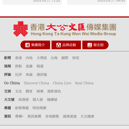
2024.04.17
11:24
2024.04.17
08:49
集團簡介
品牌活動
報史館
新聞
香港
內地
大灣區
台海
國際
財經
視頻
熱點
直播
精選
評論
社評
來論
港評論
Go China
Discover China
China Live
Real China
文娛
文化
體育
娛樂
港飲港色
大文號
政務號
個人號
機構號
專題
新聞專題
特別策劃
資訊
專欄+
資訊推薦
各地動態
港澳速遞
大文健康