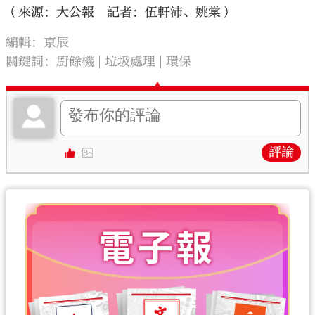
（來源：大公報 記者：伍軒沛、姚棠）
編輯：京辰
關鍵詞：
廚餘機
垃圾處理
環保
評論