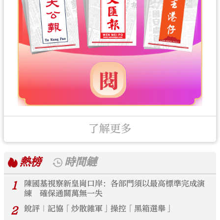
了解更多
熱榜
時間鏈
1
陳國基視察新皇崗口岸：各部門須以最高標準完成演
練 確保通關萬無一失
2
銳評｜記協「炒散雜軍」操控「黑箱選舉」