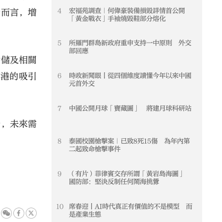
4
宏福苑調查｜何偉豪裝備損毀詳情首公開
4
者而言，增
「黃金戰衣」手袖燒毀鞋部分熔化
5
所羅門群島新政府重申支持一中原則 外交
5
部回應
倉儲及相關
香港的吸引
6
時政新聞眼丨從四個維度讀懂今年以來中國
6
元首外交
7
中國公開月球「寶藏圖」 將建月球科研站
7
步，未來需
8
泰國校園槍擊案｜已致8死15傷 為年內第
8
二起致命槍擊事件
9
（有片）菲律賓交存所謂「黃岩島海圖」
9
國防部：堅決反制任何鬧海挑釁
10
席春迎丨AI時代真正有價值的不是模型 而
10
是產業生態