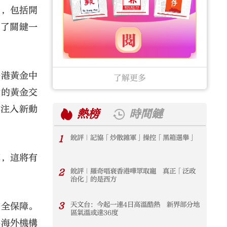
戶，包括開
出了關鍵一
香港黃金中
了解更多
勃的黃金交
展注入新動
熱榜
時間鏈
1
銳評｜記協「炒散雜軍」操控「黑箱選舉」
1
算，這將有
2
銳評｜羅奇唱衰香港嘩眾取寵 真正「泛政
2
治化」的是西方
3
天文台：今起一連4日高溫酷熱 新界部分地
3
安全保障。
區氣溫或達36度
為海外機構