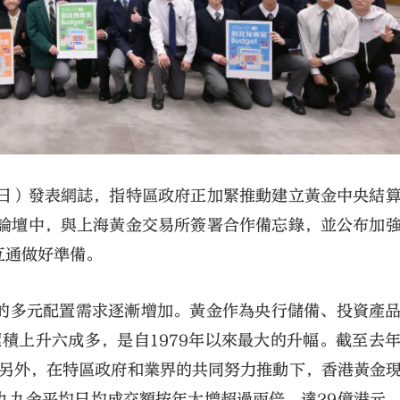
8日）發表網誌，指特區政府正加緊推動建立黃金中央結
金融論壇中，與上海黃金交易所簽署合作備忘錄，並公布加
互通做好準備。
的多元配置需求逐漸增加。黃金作為央行儲備、投資產
累積上升六成多，是自1979年以來最大的升幅。截至去
元。另外，在特區政府和業界的共同努力推動下，香港黃金
九九金平均日均成交額按年大增超過兩倍，達29億港元