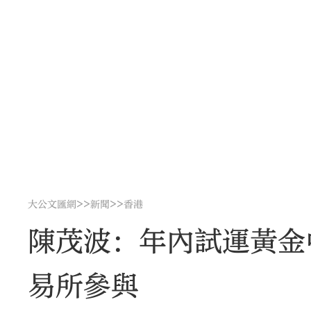
>>
>>
大公文匯網
新聞
香港
陳茂波：年內試運黃金
易所參與