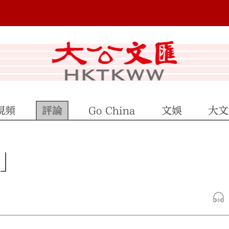
視頻
評論
Go China
文娛
大文
」