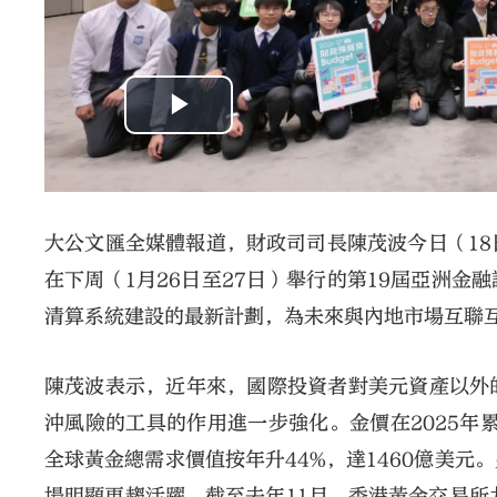
大公文匯全媒體報道，財政司司長陳茂波今日（1
在下周（1月26日至27日）舉行的第19屆亞洲
清算系統建設的最新計劃，為未來與內地市場互聯
陳茂波表示，近年來，國際投資者對美元資產以外
沖風險的工具的作用進一步強化。金價在2025年
全球黃金總需求價值按年升44%，達1460億美
場明顯更趨活躍，截至去年11月，香港黃金交易所