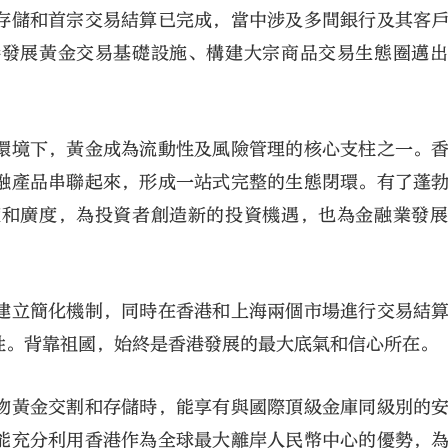
存儲和首宗交易結算已完成，當中涉及多間銀行及其客
港發展黃金交易基礎設施、構建大宗商品交易生態圈邁
環境下，黃金成為流動性及風險管理的核心支柱之一。
融產品串聯起來，形成一站式完整的生態閉環。有了蓬
大公文匯
度和廣度，為投資者創造新的投資機遇，也為金融業發
建立簡化機制，同時在香港和上海兩個市場進行交易結
性。背靠祖國，始終是香港發展的最大底氣和信心所在。
物黃金交割和存儲時，能享有與國際頂級金庫同級別的
能充分利用香港作為全球最大離岸人民幣中心的優勢，