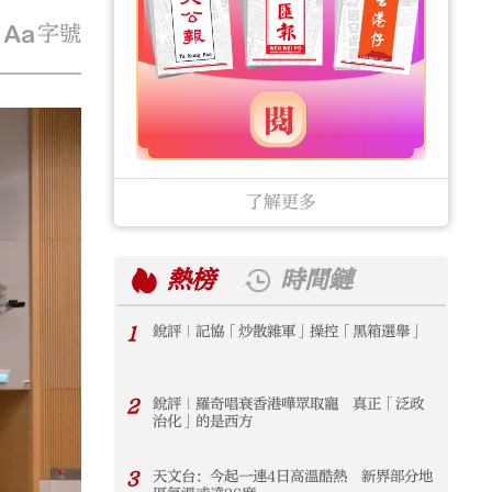
字號
了解更多
熱榜
時間鏈
1
銳評｜記協「炒散雜軍」操控「黑箱選舉」
1
2
銳評｜羅奇唱衰香港嘩眾取寵 真正「泛政
2
治化」的是西方
3
天文台：今起一連4日高溫酷熱 新界部分地
3