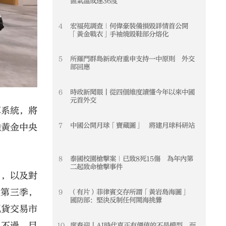
區氣溫或達36度
4
宏福苑調查｜何偉豪裝備損毀詳情首公開
4
「黃金戰衣」手袖燒毀鞋部分熔化
5
所羅門群島新政府重申支持一中原則 外交
5
部回應
6
時政新聞眼丨從四個維度讀懂今年以來中國
6
元首外交
算系統，將
7
中國公開月球「寶藏圖」 將建月球科研站
7
強黃金中央
8
泰國校園槍擊案｜已致8死15傷 為年內第
8
二起致命槍擊事件
品，以及對
年第三季，
9
（有片）菲律賓交存所謂「黃岩島海圖」
9
國防部：堅決反制任何鬧海挑釁
現貨交易市
。不過，目
10
席春迎丨AI時代真正有價值的不是模型 而
10