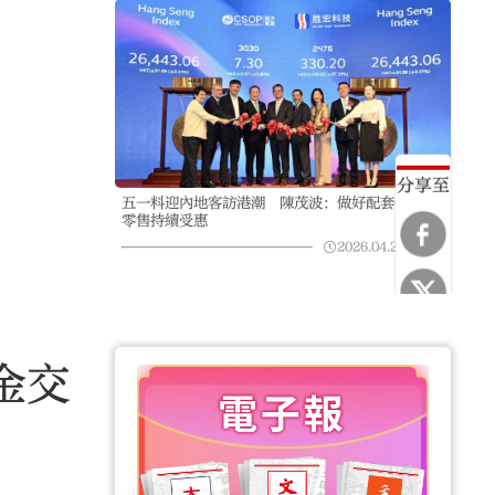
分享至
五一料迎內地客訪港潮 陳茂波：做好配套促餐飲
零售持續受惠
2026.04.26
03:58
金交