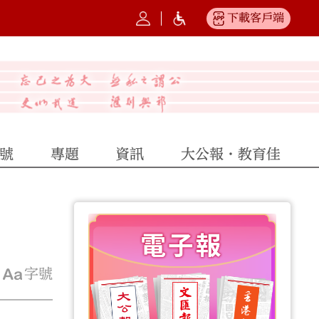
下載客戶端
號
專題
資訊
大公報·教育佳
字號