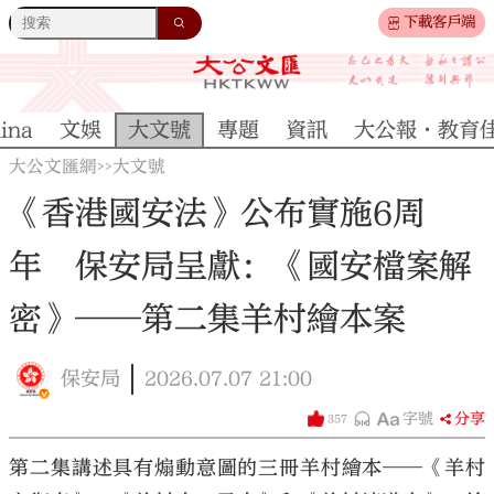
下載客戶端
ina
文娛
大文號
專題
資訊
大公報·教育
大公文匯網
大文號
>>
《香港國安法》公布實施6周
年 保安局呈獻：《國安檔案解
密》──第二集羊村繪本案
保安局
2026.07.07
21:00
字號
分享
357
第二集講述具有煽動意圖的三冊羊村繪本──《羊村