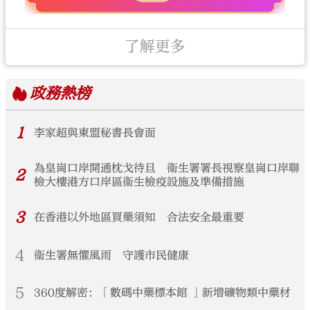
了解更多
政務
熱榜
1
李家超與東盟秘書長會面
為皇崗口岸開通枕戈待旦 衞生署署長視察皇崗口岸聯
2
檢大樓港方口岸區衞生檢疫設施及準備措施
3
在香港以外地區買藥須知 合法安全最重要
4
衞生署無懼風雨 守護市民健康
5
360度解密：「數碼中藥標本館 」新增礦物類中藥材