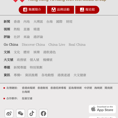
集團簡介
品牌活動
報史館
新聞
香港
內地
大灣區
台海
國際
財經
視頻
熱點
直播
精選
評論
社評
來論
港評論
Go China
Discover China
China Live
Real China
文娛
文化
體育
娛樂
港飲港色
大文號
政務號
個人號
機構號
專題
新聞專題
特別策劃
資訊
專欄+
資訊推薦
各地動態
港澳速遞
大文健康
友情鏈接：
香港商報網
香港衛視
香港經濟導報
星島環球網
中評網
海峽網
閩南網
台海網
合作夥伴：
投資甘肅