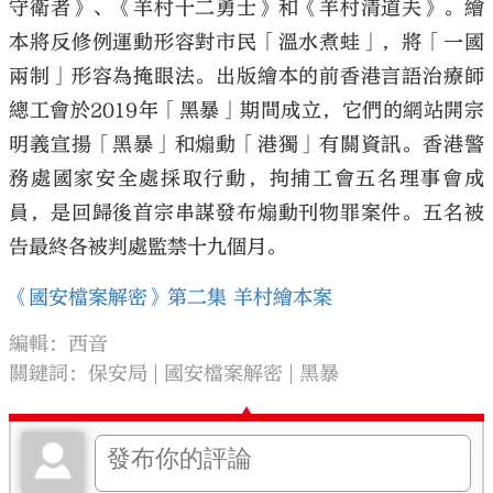
守衛者》、《羊村十二勇士》和《羊村清道夫》。繪
本將反修例運動形容對市民「溫水煮蛙」，將「一國
兩制」形容為掩眼法。出版繪本的前香港言語治療師
總工會於2019年「黑暴」期間成立，它們的網站開宗
明義宣揚「黑暴」和煽動「港獨」有關資訊。香港警
大公文匯
務處國家安全處採取行動，拘捕工會五名理事會成
員，是回歸後首宗串謀發布煽動刊物罪案件。五名被
告最終各被判處監禁十九個月。
《國安檔案解密》第二集 羊村繪本案
編輯：西音
關鍵詞：
保安局
國安檔案解密
黑暴