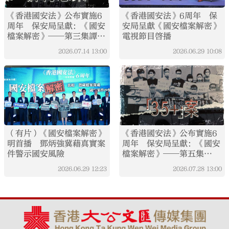
《香港國安法》公布實施6
《香港國安法》6周年 保
周年 保安局呈獻：《國安
安局呈獻《國安檔案解密》
檔案解密》──第三集譚得
電視節目啓播
志案
2026.07.14
13:00
2026.06.29
10:08
（有片）《國安檔案解密》
《香港國安法》公布實施6
明首播 鄧炳強冀藉真實案
周年 保安局呈獻：《國安
件警示國安風險
檔案解密》──第五集
「35+」案
2026.06.29
12:23
2026.07.28
13:00