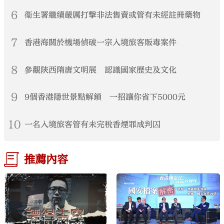
6
衞生署繼續嚴厲打擊非法售賣或管有未經註冊藥物
7
香港海關於機場偵破一宗入境旅客販毒案件
8
參觀陝西隋唐文明展 認識國家歷史及文化
9
9個香港隱世景點解鎖 一招讓你省下5000元
10
一名入境旅客管有未完稅香煙罪成判囚
推薦內容