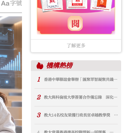
字號
了解更多
機構
熱榜
1
香港中華聯誼會舉辦「匯聚眾智凝聚共識
賦能香港首個五年規劃」交流会 鄭翔玲謝
小華出席並講話
2
教大與科倫坡大學簽署合作備忘錄 深化與
斯里蘭卡學術及科研聯繫
3
教大14名校友榮獲行政長官卓越教學獎 佔
獲獎教師逾八成
4
教大當選粵港澳高校聯盟新一屆理事