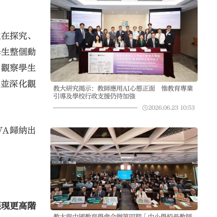
生在探究、
學生整個動
員觀察學生
索並深化觀
教大研究揭示：教師應用AI心態正面 惟教育專業
引導及學校行政支援仍待加強
2026.06.23
10:53
VA歸納出
展現更高階
教大與中國教育學會合辦第四期「中小學校長教師