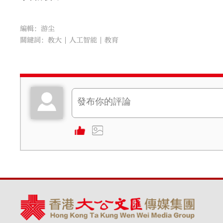
編輯：游尘
關鍵詞：
教大
人工智能
教育