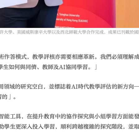
許大學、美國威斯康辛大學以及西北師範大學合作完成，成果已刊載於國
學術作答模式，教學評核亦需要相應革新。我們必須理解
學生如何與同儕、教師及AI協同學習。」
用領域的研究空白，並標誌着AI時代教學評估的新方向
習的」。
等智能工具，在提升教育中的協作探究與小組學習方面能
幫助學生更深入投入學習，順利跨越複雜的探究階段，並