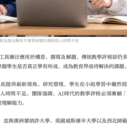
點及提出解決方案等深層次環節投入時間不足
I工具廣泛應用於構思、撰寫及解題，傳統教學評核卻仍
掌握學生是否真正學有所成，成為教育界亟待解決的課題
為此提供嶄新視角。研究發現，學生在小組學習中雖然
入時間不足。團隊強調，AI時代的教學評核必須兼顧
度理解能力。
，並與澳洲蒙納許大學、美國威斯康辛大學以及西北師