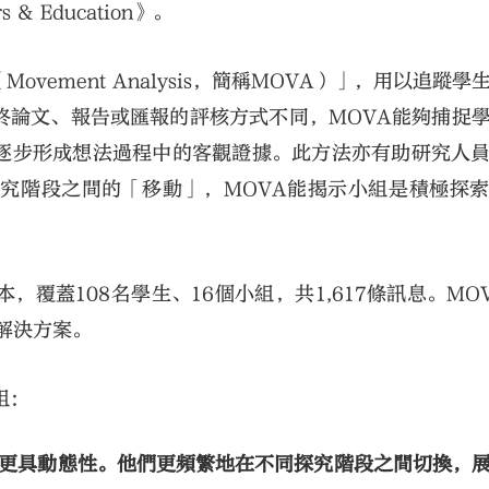
 Education》。
ement Analysis，簡稱MOVA）」，用以追蹤學
終論文、報告或匯報的評核方式不同，MOVA能夠捕捉
逐步形成想法過程中的客觀證據。此方法亦有助研究人
究階段之間的「移動」，MOVA能揭示小組是積極探
覆蓋108名學生、16個小組，共1,617條訊息。MO
解決方案。
組：
富、更具動態性。他們更頻繁地在不同探究階段之間切換，