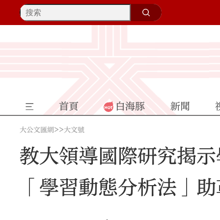
首頁
白海豚
新聞
>>
大公文匯網
大文號
教大領導國際研究揭示
「學習動態分析法」助