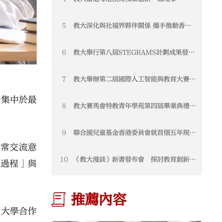
STEAM教育聯盟榮獲「2025年度優秀專
業聯盟」
5
教大深化與社福界夥伴關係 攜手推動香港
教育發展
6
教大舉行第八屆STEGRAMS計劃成果發布
會暨頒獎典禮 表彰可持續發展教育卓越成
果
7
教大舉辦第二屆國際人工智能與教育大賽
匯聚全球創新方案 推動教育新未來
多集中於最
8
教大賽馬會特教青年學苑第四屆畢業典禮圓
滿舉行
。
9
聯合國兒童基金香港委員會就首個五年規劃
及2026《施政報告》公眾諮詢提交意見
經常交流意
書 聚焦三大支柱構建兒童友好香港
10
《教大漫談》新書發布會 探討教育創新與
「過程」與
未來發展
推薦內容
範大學合作