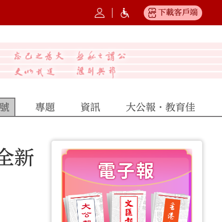
下載客戶端
號
專題
資訊
大公報·教育佳
全新