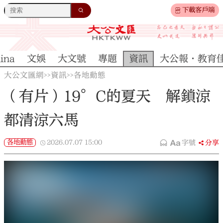
下載客戶端
ina
文娛
大文號
專題
資訊
大公報·教育
大公文匯網
資訊
各地動態
>>
>>
（有片）19°C的夏天 解鎖涼
都清涼六馬
各地動態
2026.07.07
15:00
字號
分享