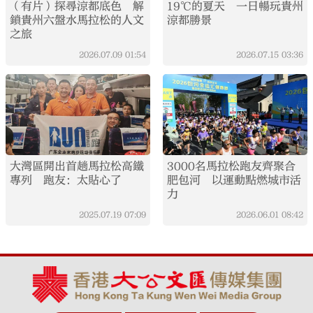
（有片）探尋涼都底色 解
19℃的夏天 一日暢玩貴州
鎖貴州六盤水馬拉松的人文
涼都勝景
之旅
2026.07.09
01:54
2026.07.15
03:36
大灣區開出首趟馬拉松高鐵
3000名馬拉松跑友齊聚合
專列 跑友：太貼心了
肥包河 以運動點燃城市活
力
2025.07.19
07:09
2026.06.01
08:42