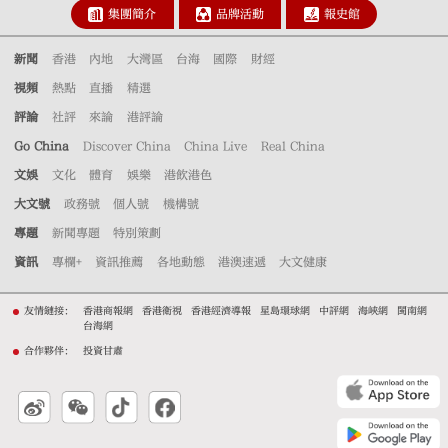
集團簡介
品牌活動
報史館
新聞
香港
內地
大灣區
台海
國際
財經
視頻
熱點
直播
精選
評論
社評
來論
港評論
Go China
Discover China
China Live
Real China
文娛
文化
體育
娛樂
港飲港色
大文號
政務號
個人號
機構號
專題
新聞專題
特別策劃
資訊
專欄+
資訊推薦
各地動態
港澳速遞
大文健康
友情鏈接：
香港商報網
香港衛視
香港經濟導報
星島環球網
中評網
海峽網
閩南網
台海網
合作夥伴：
投資甘肅