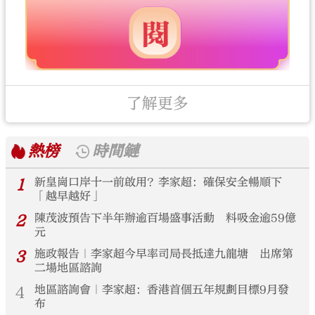
了解更多
熱榜
時間鏈
1
新皇崗口岸十一前啟用？李家超：確保安全暢順下
「越早越好」
2
陳茂波預告下半年辦逾百場盛事活動 料吸金逾59億
元
3
施政報告｜李家超今早率司局長抵達九龍塘 出席第
二場地區諮詢
4
地區諮詢會｜李家超：香港首個五年規劃目標9月發
布