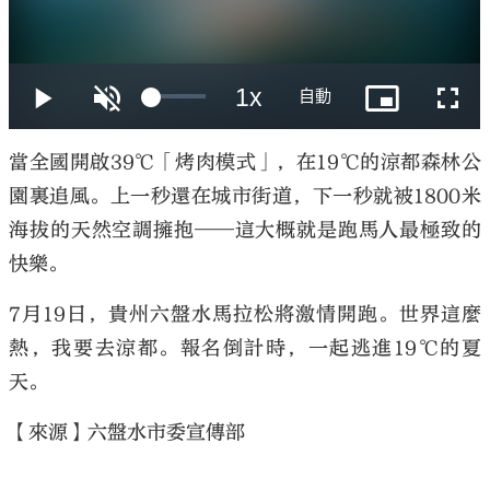
大公文匯
當全國開啟39℃「烤肉模式」，在19℃的涼都森林公
園裏追風。上一秒還在城市街道，下一秒就被1800米
海拔的天然空調擁抱——這大概就是跑馬人最極致的
快樂。
7月19日，貴州六盤水馬拉松將激情開跑。世界這麼
熱，我要去涼都。報名倒計時，一起逃進19℃的夏
天。
【來源】六盤水市委宣傳部