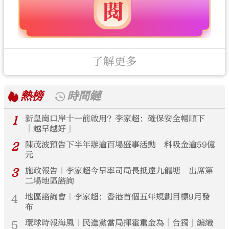
了解更多
熱榜
時間鏈
1
新皇崗口岸十一前啟用？李家超：確保安全暢順下
「越早越好」
2
陳茂波預告下半年辦逾百場盛事活動 料吸金逾59億
元
3
施政報告｜李家超今早率司局長抵達九龍塘 出席第
二場地區諮詢
4
地區諮詢會｜李家超：香港首個五年規劃目標9月發
布
5
環球時報海風｜民進黨當局揮霍重金為「台獨」編織