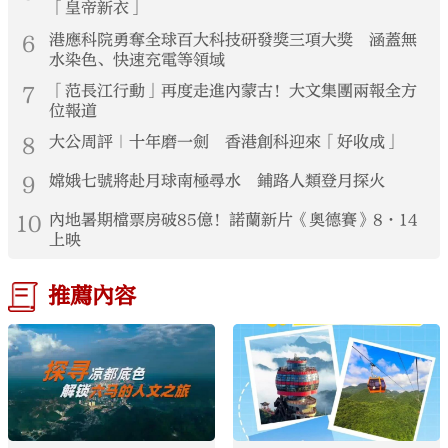
「皇帝新衣」
6
港應科院勇奪全球百大科技研發獎三項大獎 涵蓋無
水染色、快速充電等領域
7
「范長江行動」再度走進內蒙古！大文集團兩報全方
位報道
8
大公周評｜十年磨一劍 香港創科迎來「好收成」
9
嫦娥七號將赴月球南極尋水 鋪路人類登月探火
10
內地暑期檔票房破85億！諾蘭新片《奧德賽》8·14
上映
推薦內容