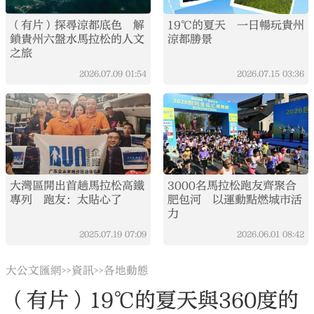
（有片）探尋涼都底色 解
19℃的夏天 一日暢玩貴州
鎖貴州六盤水馬拉松的人文
涼都勝景
之旅
2026.07.09
01:54
2026.07.15
03:36
大灣區開出首趟馬拉松高鐵
3000名馬拉松跑友齊聚合
專列 跑友：太貼心了
肥包河 以運動點燃城市活
力
2025.07.19
07:09
2026.06.01
08:42
大公文匯網
資訊
各地動態
>>
>>
（有片）19℃的夏天與360度的