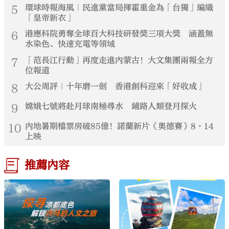
5
環球時報海風｜民進黨當局揮霍重金為「台獨」編織
「皇帝新衣」
6
港應科院勇奪全球百大科技研發獎三項大獎 涵蓋無
水染色、快速充電等領域
7
「范長江行動」再度走進內蒙古！大文集團兩報全方
位報道
8
大公周評｜十年磨一劍 香港創科迎來「好收成」
9
嫦娥七號將赴月球南極尋水 鋪路人類登月探火
10
內地暑期檔票房破85億！諾蘭新片《奧德賽》8·14
上映
推薦內容