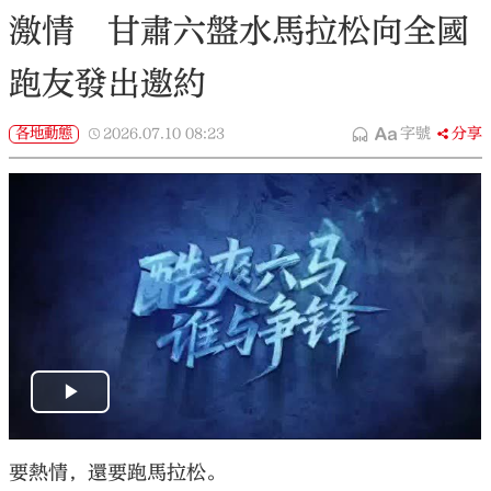
激情 甘肅六盤水馬拉松向全國
跑友發出邀約
各地動態
2026.07.10
08:23
字號
分享
要熱情，還要跑馬拉松。