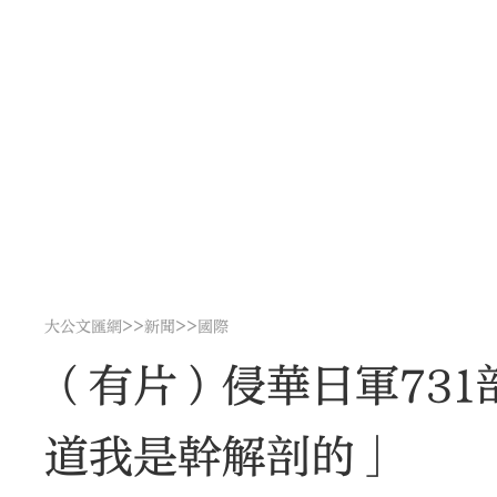
>>
>>
大公文匯網
新聞
國際
（有片）侵華日軍73
道我是幹解剖的」