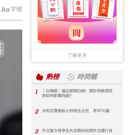
字號
了解更多
熱榜
時間鏈
1
「白海豚」逼近浙閩沿海！預計明晚登陸
1
將如何影響我國？
2
永和豆漿創始人林炳生去世 享年70歲
2
3
外交夏令營學生矢言做好民間外交踐行者
3