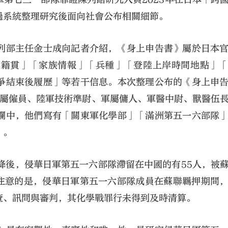
過系統整理研究後面向社會公布相關細節。
列部主任金士成向記者介紹，《身上申告書》屬於日本
「籍貫」「家族情報」「兵種」「登陸上岸時間地點」
爭結束後履歷」等若干信息。本次整理公布的《身上申
、軍屬僱員、陸軍技術準尉、軍屬傭人、軍醫中尉、獸醫伍
欄中，他們寫有「關東軍化學部」「滿洲第五一六部隊
」。
投降後，侵華日軍第五一六部隊滯留在中國的有55人，被
得注意的是，侵華日軍第五一六部隊成員在蘇聯羈押期間
查、訊問與審判，其化學戰罪行未得到及時清算。