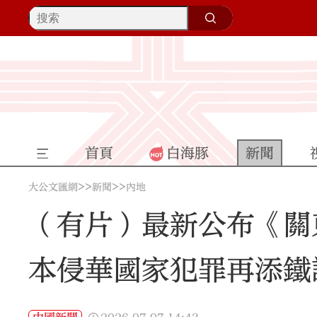
首頁
白海豚
新聞
>>
>>
大公文匯網
新聞
內地
（有片）最新公布《關
本侵華國家犯罪再添鐵