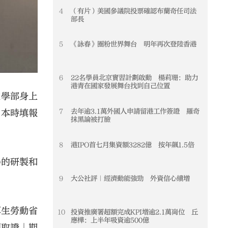
4
（有片）美國參議院投票確認布蘭奇任司法
4
部長
5
《詠春》圈粉世界舞台 明年再次登陸香港
5
6
22名學員北京實習計劃啟動 楊莉珊：助力
6
港青在國家發展舞台找到自己位置
化學部身上
7
去年逾3.1萬外國人申請留港工作簽證 羅奇
7
日本時填報
抹黑論被打臉
8
港IPO首七月集資額3282億 按年飆1.5倍
8
器的研製和
9
大公社評｜經濟動能強勁 外資信心續增
9
厚生勞動省
10
投資推廣署超額完成KPI增逾2.1萬崗位 丘
10
應樺：上半年吸資逾500億
國取證」期