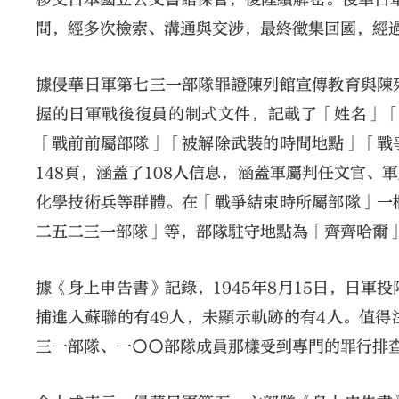
間，經多次檢索、溝通與交涉，最終徵集回國，經
據侵華日軍第七三一部隊罪證陳列館宣傳教育與陳
握的日軍戰後復員的制式文件，記載了「姓名」
「戰前前屬部隊」「被解除武裝的時間地點」「戰
148頁，涵蓋了108人信息，涵蓋軍屬判任文官
化學技術兵等群體。在「戰爭結束時所屬部隊」一
二五二三一部隊」等，部隊駐守地點為「齊齊哈爾
據《身上申告書》記錄，1945年8月15日，日軍
捕進入蘇聯的有49人，未顯示軌跡的有4人。值
三一部隊、一〇〇部隊成員那樣受到專門的罪行排