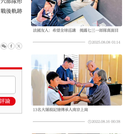
一六部隊形
及戰後軌跡
法國友人：希望全球巡講 揭露七三一部隊真面目
2025.08.08
01:14
評論
13名大屠殺記憶傳承人南京上崗
2022.08.16
00:38