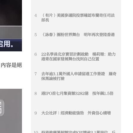
4
（有片）美國參議院投票確認布蘭奇任司法
4
部長
5
《詠春》圈粉世界舞台 明年再次登陸香港
5
6
22名學員北京實習計劃啟動 楊莉珊：助力
6
港青在國家發展舞台找到自己位置
作內容是絕
7
去年逾3.1萬外國人申請留港工作簽證 羅奇
7
抹黑論被打臉
8
港IPO首七月集資額3282億 按年飆1.5倍
8
9
大公社評｜經濟動能強勁 外資信心續增
9
10
投資推廣署超額完成KPI增逾2.1萬崗位 丘
10