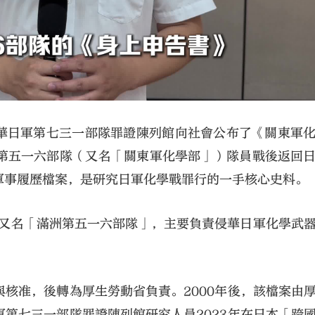
侵華日軍第七三一部隊罪證陳列館向社會公布了《關東軍
第五一六部隊‌（又名「關東軍化學部」）隊員戰後返回
要軍事履歷檔案，是研究日軍化學戰罪行的一手核心史料。
立，又名「滿洲第五一六部隊」，主要負責侵華日軍化學武
核准，後轉為厚生勞動省負責。2000年後，該檔案由
第七三一部隊罪證陳列館研究人員2023年在日本「跨