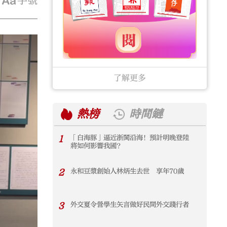
字號
了解更多
熱榜
時間鏈
1
「白海豚」逼近浙閩沿海！預計明晚登陸
1
將如何影響我國？
2
永和豆漿創始人林炳生去世 享年70歲
2
3
外交夏令營學生矢言做好民間外交踐行者
3