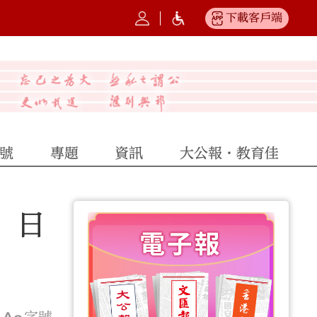
下載客戶端
號
專題
資訊
大公報·教育佳
 日