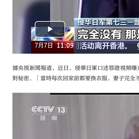
據央視新聞報道，近日，侵華日軍口述罪證視頻曝
對秘密，「當時每次回家前都要換衣服，妻子完全