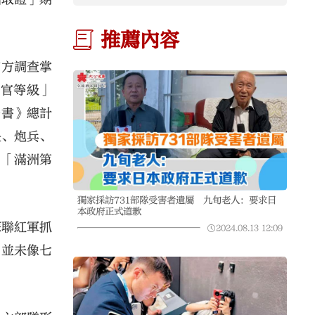
推薦內容
官方調查掌
「官等級」
告書》總計
長、炮兵、
」「滿洲第
獨家採訪731部隊受害者遺屬 九旬老人：要求日
本政府正式道歉
蘇聯紅軍抓
2024.08.13
12:09
，並未像七