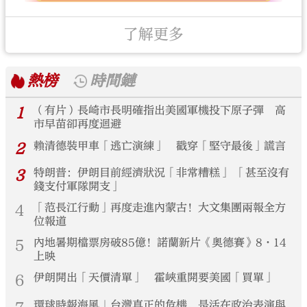
了解更多
熱榜
時間鏈
1
（有片）長崎市長明確指出美國軍機投下原子彈 高
市早苗卻再度迴避
2
賴清德裝甲車「逃亡演練」 戳穿「堅守最後」謊言
3
特朗普：伊朗目前經濟狀況「非常糟糕」 「甚至沒有
錢支付軍隊開支」
4
「范長江行動」再度走進內蒙古！大文集團兩報全方
位報道
5
內地暑期檔票房破85億！諾蘭新片《奧德賽》8·14
上映
6
伊朗開出「天價清單」 霍峽重開要美國「買單」
環球時報海風｜台灣真正的危機，是活在政治表演與