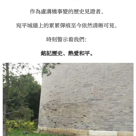
作為盧溝橋事變的歷史見證者，
宛平城牆上的累累彈痕至今依然清晰可見，
時刻警示着我們：
銘記歷史、熱愛和平。