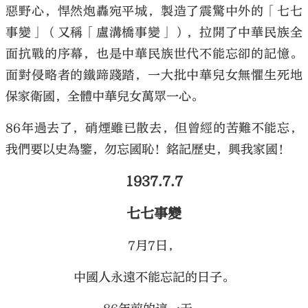
惡野心，悍然炮轟宛平城，製造了震驚中外的「七七
事變」（又稱「盧溝橋事變」），拉開了中華民族全
面抗戰的序幕，也是中華民族世代不能忘卻的記憶。
面對侵略者的鐵蹄踐踏，一大批中華兒女無懼生死地
保家衛國，全體中華兒女萬眾一心。
86年過去了，硝煙雖已散去，但曾經的苦難不能忘，
我們要以史為鑒，勿忘國恥！銘記歷史，興我家國！
1937.7.7
七七事變
7月7日，
中國人永遠不能忘記的日子。