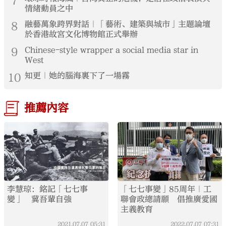
7
情緒動員之中
8
融藝萬象跨界對話｜「藝術、建築與城市」主題論壇
於香港故宮文化博物館正式舉辦
9
Chinese-style wrapper a social media star in
West
10
知更｜她的腦海裏下了一場霧
推薦內容
李慧琼：銘記「七七事
「七七事變」85周年｜工
變」 冀吾輩自強
聯會政總請願 倡推廣愛國
主義教育
2021.07.07
05:31
2022.07.07
07:31