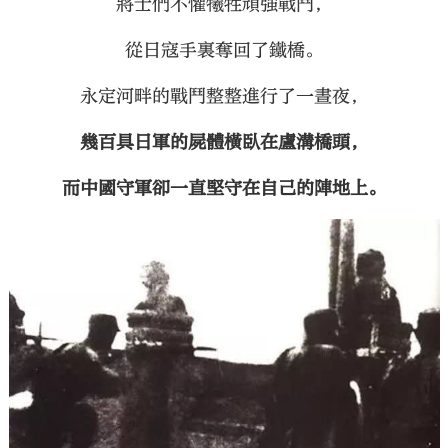
將士們不懼犧牲頑強戰鬥，
從日寇手裏奪回了鐵橋。
永定河畔的戰鬥整整進行了一晝夜，
幾百具日軍的屍體橫臥在盧溝橋頭，
而中國守軍卻一直堅守在自己的陣地上。