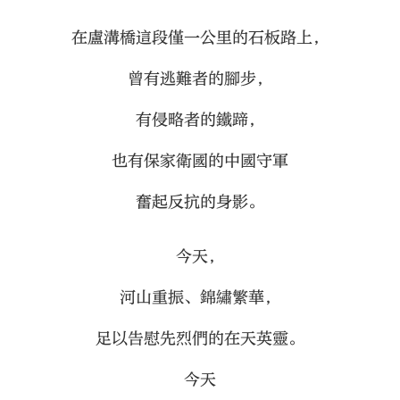
在盧溝橋這段僅一公里的石板路上，
曾有逃難者的腳步，
有侵略者的鐵蹄，
也有保家衛國的中國守軍
奮起反抗的身影。
今天，
河山重振、錦繡繁華，
足以告慰先烈們的在天英靈。
今天