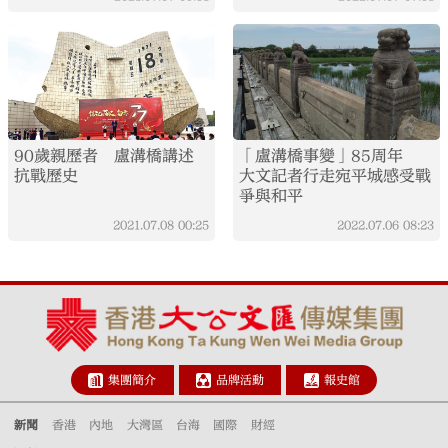
90歲親歷者 盧溝橋講述
「盧溝橋事變」85周年
抗戰歷史
大文記者行走宛平城感受戰
爭與和平
2021.07.08
00:25
2022.07.06
08:23
集團簡介
品牌活動
報史館
新聞
香港
內地
大灣區
台海
國際
財經