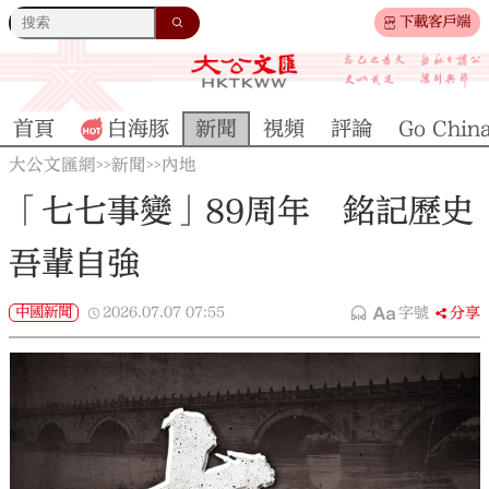
下載客戶端
首頁
白海豚
新聞
視頻
評論
Go Chin
大公文匯網
新聞
內地
>>
>>
「七七事變」89周年 銘記歷史
吾輩自強
中國新聞
2026.07.07
07:55
字號
分享