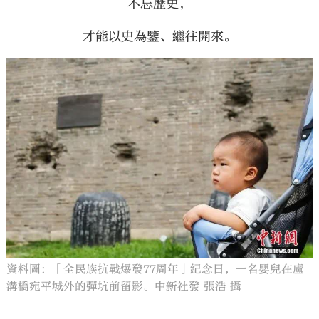
不忘歷史，
才能以史為鑒、繼往開來。
資料圖：「全民族抗戰爆發77周年」紀念日，一名嬰兒在盧
溝橋宛平城外的彈坑前留影。中新社發 張浩 攝