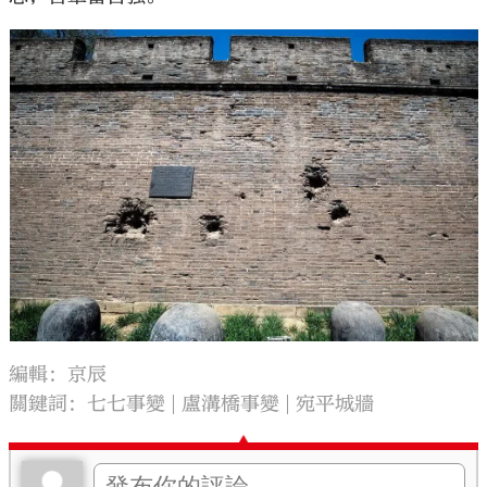
編輯：京辰
關鍵詞：
七七事變
盧溝橋事變
宛平城牆