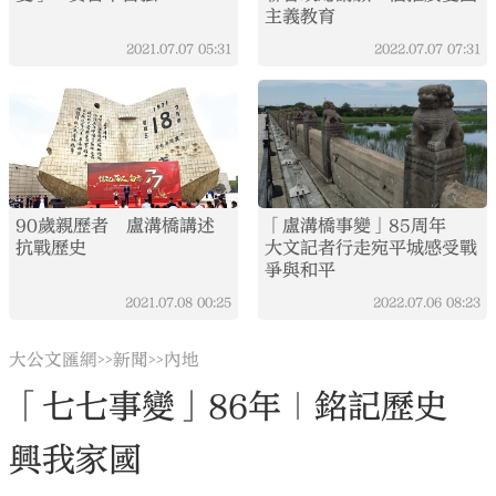
主義教育
2021.07.07
05:31
2022.07.07
07:31
90歲親歷者 盧溝橋講述
「盧溝橋事變」85周年
抗戰歷史
大文記者行走宛平城感受戰
爭與和平
2021.07.08
00:25
2022.07.06
08:23
大公文匯網
新聞
內地
>>
>>
「七七事變」86年｜銘記歷史
興我家國