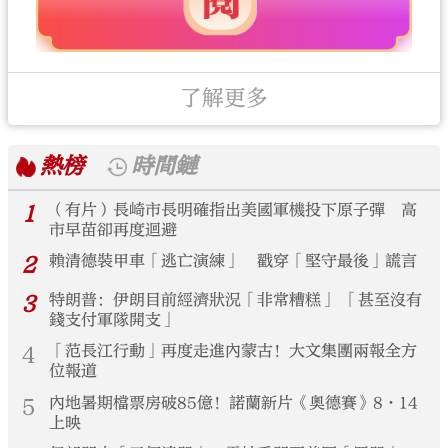
了解更多
熱榜
時間鏈
1
（有片）長崎市長明確指出美國軍機投下原子彈 高
市早苗卻再度迴避
2
賴清德裝甲車「逃亡演練」 戳穿「堅守最後」謊言
3
特朗普：伊朗目前經濟狀況「非常糟糕」 「甚至沒有
錢支付軍隊開支」
4
「范長江行動」再度走進內蒙古！大文集團兩報全方
位報道
5
內地暑期檔票房破85億！諾蘭新片《奧德賽》8·14
上映