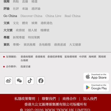
視頻
熱點
直播
精選
評論
社評
來論
港評論
Go China
Discover China
China Live
Real China
文娛
文化
體育
娛樂
港飲港色
大文號
政務號
個人號
機構號
專題
新聞專題
特別策劃
資訊
專欄+
資訊推薦
各地動態
港澳速遞
大文健康
友情鏈接：
香港商報網
香港衛視
香港經濟導報
星島環球網
中評網
海峽網
閩南網
台海網
合作夥伴：
投資甘肅
私隱政策聲明
聯繫我們
商務合作
加入我們
香港大公文匯傳媒集團有限公司版權所有
©
1997-2026
WWW.TKWW.HK LIMITED.