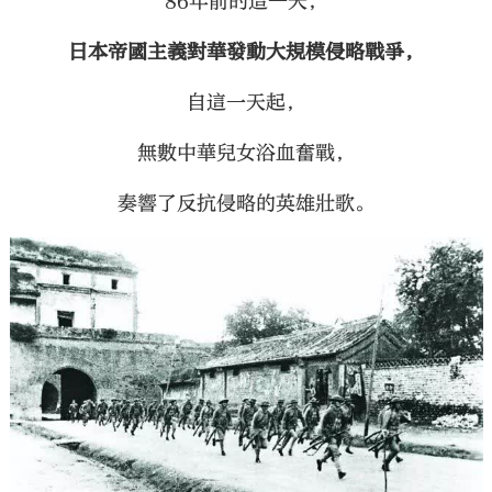
86年前的這一天，
日本帝國主義對華發動大規模侵略戰爭，
自這一天起，
無數中華兒女浴血奮戰，
奏響了反抗侵略的英雄壯歌。