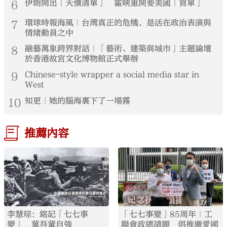
6
伊朗開出「天價清單」 霍峽重開要美國「買單」
7
環球時報海風｜台灣真正的危機，是活在政治表演與
情緒動員之中
8
融藝萬象跨界對話｜「藝術、建築與城市」主題論壇
於香港故宮文化博物館正式舉辦
9
Chinese-style wrapper a social media star in
West
10
知更｜她的腦海裏下了一場霧
推薦內容
李慧琼：銘記「七七事
「七七事變」85周年｜工
變」 冀吾輩自強
聯會政總請願 倡推廣愛國