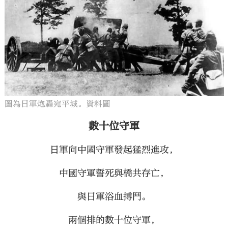
圖為日軍炮轟宛平城。資料圖
數十位守軍
日軍向中國守軍發起猛烈進攻，
中國守軍誓死與橋共存亡，
與日軍浴血搏鬥。
兩個排的數十位守軍，