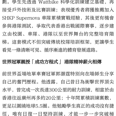
劃。學生先透過 Wattbike 科學化訓練建立基礎，再
接受戶外技術及比賽訓練；表現優秀者將獲推薦加入
SHKP Supernova 車隊累積實戰經驗，其後更有機會
參與港隊測試，爭取代表香港出戰國際賽事，逐步建
立由校園、車隊、港隊以至世界舞台的完整培育階
梯。這套模式不但突破傳統校隊培訓框架，更讓學生
看見一條清晰可見、循序漸進的體育發展道路。
世界冠軍親授「成功方程式」 港隊精神薪火相傳
前世界盃場地單車賽冠軍郭灝霆特別向在場師生分享
自己的奮鬥歷程。他透露，自己昔日為衝擊世界頂尖
水平，曾完成一次長達300公里的耐力訓練，相當於由
香港往返廣州再多約20公里；十年間累積訓練裏數，
更足以圍繞地球5.5圈。他勉勵學生真正的成功沒有捷
徑，唯有日復一日堅持訓練，才能一步一步突破極