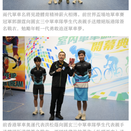
兩代單車名將見證體育精神薪火相傳。前世界盃場地單車賽
冠軍郭灝霆向圓玄三中單車隊學生代表親手送贈絕版港隊簽
名戰衣，勉勵年輕一代勇敢追逐單車夢。
前香港單車奧運代表洪松蔭向圓玄三中單車隊學生代表親手