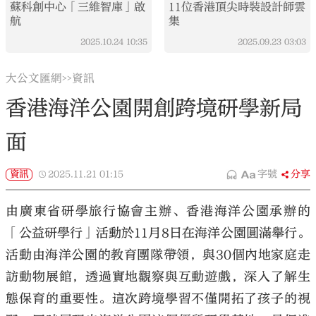
蘇科創中心「三維智庫」啟
11位香港頂尖時裝設計師雲
航
集
2025.10.24
10:35
2025.09.23
03:03
大公文匯網
資訊
>>
香港海洋公園開創跨境研學新局
面
資訊
2025.11.21
01:15
字號
分享
由廣東省研學旅行協會主辦、香港海洋公園承辦的
「公益研學行」活動於11月8日在海洋公園圓滿舉行。
活動由海洋公園的教育團隊帶領，與30個內地家庭走
訪動物展館，透過實地觀察與互動遊戲，深入了解生
態保育的重要性。這次跨境學習不僅開拓了孩子的視