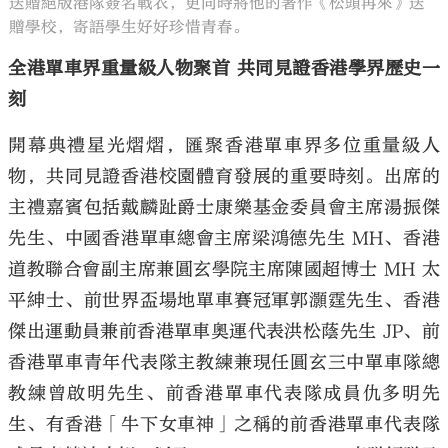
送贈絕版港隊簽名戰衣，更同時將他的著作《松頭再來》送
贈學校，寄語學生好好珍惜青春。
全港單車界重量級人物聚首 共同見證香港學界歷史一
刻
開幕典禮星光熠熠，匯聚香港單車界多位重量級人
物，共同見證香港校園體育發展的重要時刻。出席的
主禮嘉賓包括戴麟趾爵士康樂基金委員會主席湯振傑
先生、中國香港單車總會主席梁鴻德先生 MH、香港
道教聯合會副主席兼圓玄學院主席陳國超博士 MH 太
平紳士、前世界盃場地單車賽冠軍郭灝霆先生、香港
傑出運動員兼前香港單車奧運代表洪松蔭先生 JP、前
香港單車青年代表隊主教練兼現任圓玄三中單車隊總
教練曾啟明先生、前香港單車代表隊成員仇多明先
生、有香港「牛下女車神」之稱的前香港單車代表隊