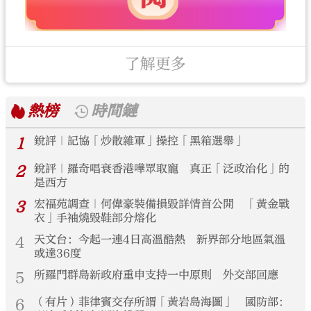
了解更多
熱榜
時間鏈
1
銳評｜記協「炒散雜軍」操控「黑箱選舉」
2
銳評｜羅奇唱衰香港嘩眾取寵 真正「泛政治化」的
是西方
3
宏福苑調查｜何偉豪裝備損毀詳情首公開 「黃金戰
衣」手袖燒毀鞋部分熔化
4
天文台：今起一連4日高溫酷熱 新界部分地區氣溫
或達36度
5
所羅門群島新政府重申支持一中原則 外交部回應
6
（有片）菲律賓交存所謂「黃岩島海圖」 國防部：