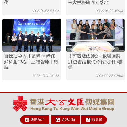
化
三大里程碑同期落地
2025.04.08
08:03
2026.05.22
10:33
百餘頂尖人才聚勢 香港江
《剪裁魔法師2》載譽回歸
蘇科創中心「三維智庫」啟
11位香港頂尖時裝設計師雲
航
集
2025.10.24
10:35
2025.09.23
03:03
集團簡介
品牌活動
報史館