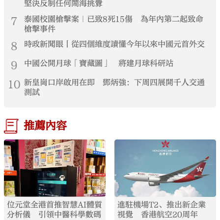
堅決反制任何鬧海挑釁
7
泰國校園槍擊案｜已致8死15傷 為年內第二起致命
槍擊事件
8
時政新聞眼丨從四個維度讀懂今年以來中國元首外交
9
中國公開月球「寶藏圖」 將建月球科研站
10
新皇崗口岸啟用在即 鄧炳強：下周四展開千人交通
測試
推薦內容
位元堂全港首推智慧AI體質
進駐機場T2、推出新企業
分析儀 引領中醫科學數碼
視覺 香港航空20周年