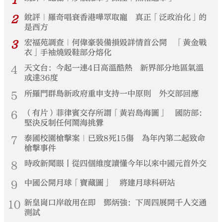
2
銳評｜羅奇唱衰香港嘩眾取寵 真正「泛政治化」的
是西方
3
宏福苑調查｜何偉豪裝備損毀詳情首公開 「黃金戰
衣」手袖燒毀鞋部分熔化
4
天文台：今起一連4日高溫酷熱 新界部分地區氣溫
或達36度
5
所羅門群島新政府重申支持一中原則 外交部回應
6
（有片）菲律賓交存所謂「黃岩島海圖」 國防部：
堅決反制任何鬧海挑釁
7
泰國校園槍擊案｜已致8死15傷 為年內第二起致命
槍擊事件
8
時政新聞眼丨從四個維度讀懂今年以來中國元首外交
9
中國公開月球「寶藏圖」 將建月球科研站
10
新皇崗口岸啟用在即 鄧炳強：下周四展開千人交通
測試