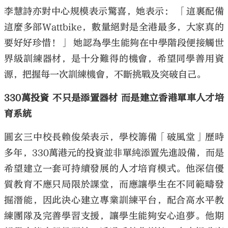
李慧詩亦對中心規模表示驚喜，她表示： 「這裏配備
這麼多部Wattbike，數量絕對是全港最多，大家真的
要好好珍惜！」 她認為學生能夠在中學階段便接觸世
界級訓練器材，是十分難得的機會，希望同學善用資
源，把握每一次訓練機會，不斷挑戰及突破自己。
330萬投資 不只是添置器材 而是建立香港單車人才培
育系統
圓玄三中校長賴俊榮表示，學校籌備「破風堂」歷時
多年，330萬港元的投資並非單純添置先進設備，而是
希望建立一套可持續發展的人才培育模式。他深信優
質教育不應只局限於課堂，而應讓學生在不同範疇發
掘潛能，因此決心建立專業訓練平台，配合高水平教
練團隊及完善學習支援，讓學生能夠安心追夢。他期