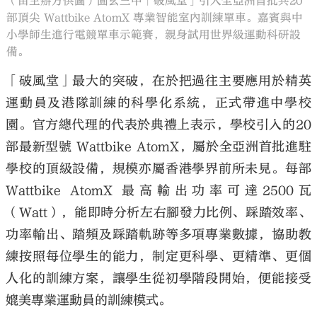
（由主辦方供圖）圓玄三中「破風堂」引入全亞洲首批共20
部頂尖 Wattbike AtomX 專業智能室內訓練單車。嘉賓與中
小學師生進行電競單車示範賽，親身試用世界級運動科研設
備。
「破風堂」最大的突破，在於把過往主要應用於精英
運動員及港隊訓練的科學化系統，正式帶進中學校
園。官方總代理的代表於典禮上表示，學校引入的20
部最新型號 Wattbike AtomX，屬於全亞洲首批進駐
學校的頂級設備，規模亦屬香港學界前所未見。每部
Wattbike AtomX 最高輸出功率可達2500瓦
（Watt），能即時分析左右腳發力比例、踩踏效率、
功率輸出、踏頻及踩踏軌跡等多項專業數據，協助教
練按照每位學生的能力，制定更科學、更精準、更個
人化的訓練方案，讓學生從初學階段開始，便能接受
媲美專業運動員的訓練模式。