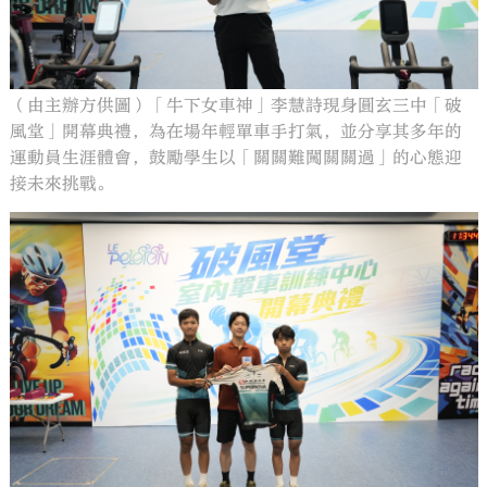
（由主辦方供圖）「牛下女車神」李慧詩現身圓玄三中「破
風堂」開幕典禮，為在場年輕單車手打氣，並分享其多年的
運動員生涯體會，鼓勵學生以「關關難闖關關過」的心態迎
接未來挑戰。