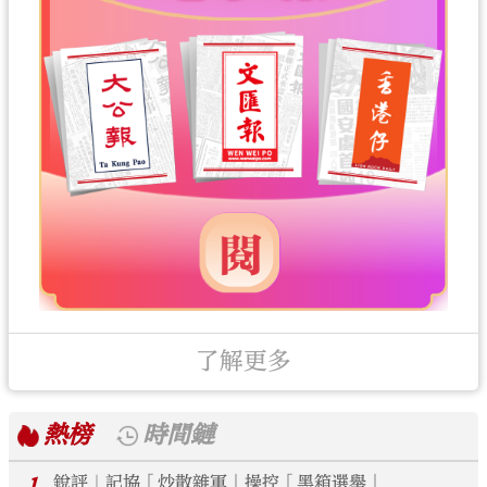
了解更多
熱榜
時間鏈
1
銳評｜記協「炒散雜軍」操控「黑箱選舉」