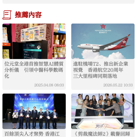
推薦內容
位元堂全港首推智慧AI體質
進駐機場T2、推出新企業
分析儀 引領中醫科學數碼
視覺 香港航空20周年
化
三大里程碑同期落地
2025.04.08
08:03
2026.05.22
10:33
百餘頂尖人才聚勢 香港江
《剪裁魔法師2》載譽回歸