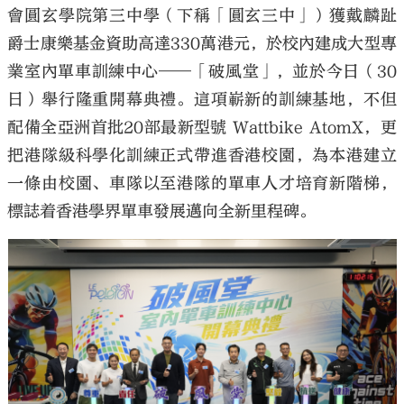
會圓玄學院第三中學（下稱「圓玄三中」）獲戴麟趾
爵士康樂基金資助高達330萬港元，於校內建成大型專
業室內單車訓練中心——「破風堂」，並於今日（30
日）舉行隆重開幕典禮。這項嶄新的訓練基地，不但
大公文匯
配備全亞洲首批20部最新型號 Wattbike AtomX，更
把港隊級科學化訓練正式帶進香港校園，為本港建立
一條由校園、車隊以至港隊的單車人才培育新階梯，
標誌着香港學界單車發展邁向全新里程碑。