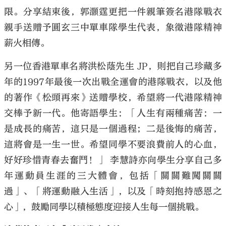
限。分享結束後，郭灝霆更把一件親筆簽名港隊戰衣
親手送贈予圓玄三中單車隊學生代表，象徵港隊精神
薪火相傳。
另一位香港單車名將洪松蔭先生 JP，則把自己珍藏多
年的1997年最後一次出戰全運會的港隊戰衣，以及他
的著作《松頭再來》送贈學校，希望將一代港隊精神
交棒予新一代。他寄語學生：「人生有兩種痛苦：一
是成長的痛苦，這只是一個過程；二是後悔的痛苦，
這將會是一生一世。希望同學不要浪費前人的心血，
好好珍惜青春去奮鬥！」 李慧詩亦向學生分享自己多
年運動員生涯的三大體會，包括「關關難闖關關
過」、「將運動融入生活」，以及「時刻抱持感恩之
心」，鼓勵同學以積極態度迎接人生每一個挑戰。