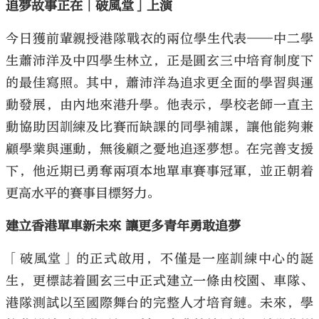
追夢故事正在「破風堂」上演
今日獲前輩親授港隊戰衣的兩位學生代表——中二學
生蕭沛洋及中四學生林立，正是圓玄三中培育制度下
的最佳寫照。其中，蕭沛洋為追求更全面的學習與運
動發展，由內地來港升學。他表示，學校老師一直主
動協助因訓練及比賽而缺課的同學補課，讓他能夠兼
顧學業與運動，無後顧之憂地追逐夢想。在完善支援
下，他近期已勇奪兩項本地單車賽事冠軍，並正朝着
更高水平的賽事目標努力。
建立香港單車新未來 讓更多青年勇敢追夢
「破風堂」的正式啟用，不僅是一座訓練中心的誕
生，更標誌着圓玄三中正式建立一條由校園、車隊、
港隊測試以至國際舞台的完整人才培育鏈。未來，學