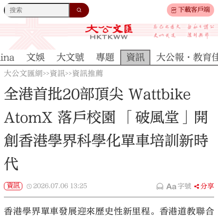
下載客戶端
ina
文娛
大文號
專題
資訊
大公報·教育
大公文匯網
資訊
資訊推薦
>>
>>
全港首批20部頂尖 Wattbike
AtomX 落戶校園 「破風堂」開
創香港學界科學化單車培訓新時
代
資訊
2026.07.06
13:25
字號
分享
香港學界單車發展迎來歷史性新里程。香港道教聯合