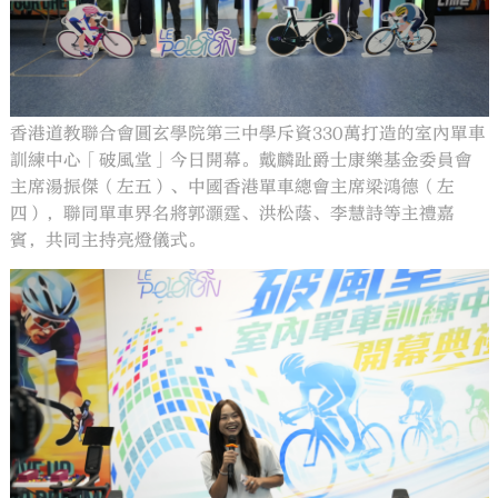
香港道教聯合會圓玄學院第三中學斥資330萬打造的室內單車
訓練中心「破風堂」今日開幕。戴麟趾爵士康樂基金委員會
主席湯振傑（左五）、中國香港單車總會主席梁鴻德（左
四），聯同單車界名將郭灝霆、洪松蔭、李慧詩等主禮嘉
賓，共同主持亮燈儀式。