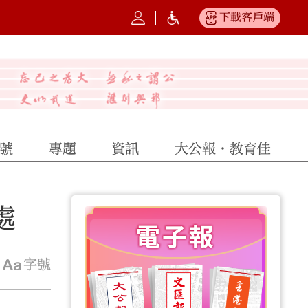
下載客戶端
號
專題
資訊
大公報·教育佳
處
字號