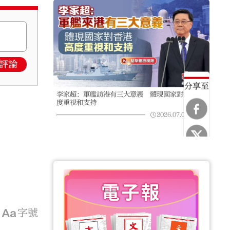
評論
分享至
李家超：軍艦訪港有三大意義 體現國家對香港高
度重視和支持
2026.07.02
03:07
字號