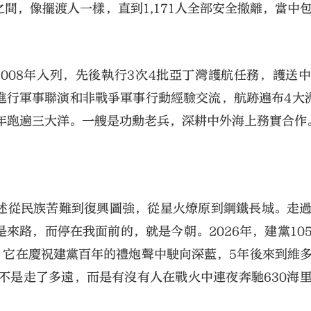
間，像擺渡人一樣，直到1,171人全部安全撤離，當中
2008年入列，先後執行3次4批亞丁灣護航任務，護送
區進行軍事聯演和非戰爭軍事行動經驗交流，航跡遍布4大
年跑遍三大洋。一艘是功勳老兵，深耕中外海上務實合作
述從民族苦難到復興圖強，從星火燎原到鋼鐵長城。走
來路，而停在我面前的，就是今朝。2026年，建黨10
。它在慶祝建黨百年的禮炮聲中駛向深藍，5年後來到維
不是走了多遠，而是有沒有人在戰火中連夜奔馳630海