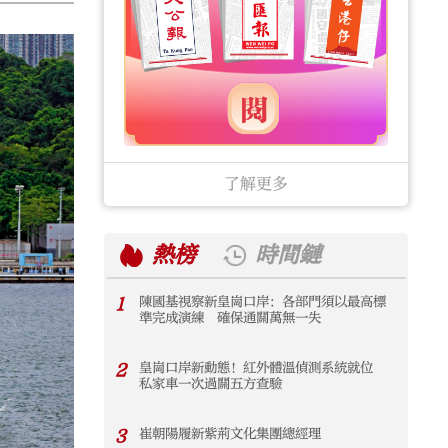
了解更多
熱榜
時間鏈
1
陳國基視察新皇崗口岸：各部門須以最高標
1
準完成演練 確保通關萬無一失
2
皇崗口岸新動態！紅外體溫偵測系統就位
2
私家車一次過關五方查驗
3
崔朝陽履新紫荊文化集團總經理
3