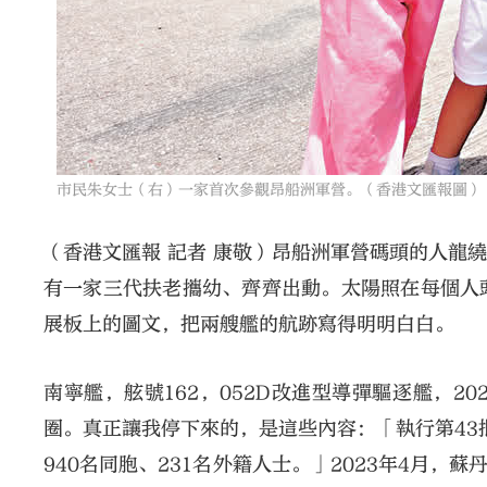
市民朱女士（右）一家首次參觀昂船洲軍營。（香港文匯報圖）
（香港文匯報 記者 康敬）昂船洲軍營碼頭的人龍
有一家三代扶老攜幼、齊齊出動。太陽照在每個人
展板上的圖文，把兩艘艦的航跡寫得明明白白。
南寧艦，舷號162，052D改進型導彈驅逐艦，2
圈。真正讓我停下來的，是這些內容：「執行第43
940名同胞、231名外籍人士。」2023年4月