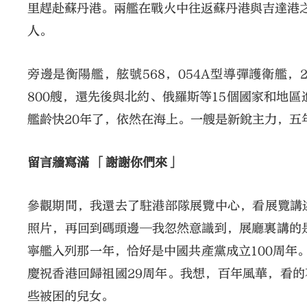
里趕赴蘇丹港。兩艦在戰火中往返蘇丹港與吉達港之
人。
旁邊是衡陽艦，舷號568，054A型導彈護衛艦，
800艘，還先後與北約、俄羅斯等15個國家和地
艦齡快20年了，依然在海上。一艘是新銳主力，五
留言牆寫滿 「謝謝你們來」
參觀期間，我還去了駐港部隊展覽中心，看展覽講
照片，再回到碼頭邊─我忽然意識到，展廳裏講的是
寧艦入列那一年，恰好是中國共產黨成立100周年
慶祝香港回歸祖國29周年。我想，百年風華，看的
些被困的兒女。