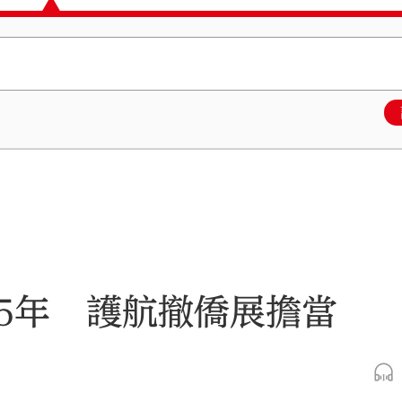
5年 護航撤僑展擔當