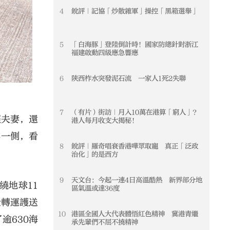
4
銳評｜記協「炒散雜軍」操控「黑箱選舉」
4
5
「白海豚」登陸倒計時！國家防總針對浙江
5
福建啟動四級應急響應
6
陝西柞水突發泥石流 一家人1死2失聯
6
7
（有片）街訪｜月入10萬在港算「窮人」？
7
輕夫妻，還
港人每月收支大揭秘！
群一側，看
8
銳評｜羅奇唱衰香港嘩眾取寵 真正「泛政
8
治化」的是西方
9
天文台：今起一連4日高溫酷熱 新界部分地
9
繞地球11
區氣溫或達36度
全轉運護送
10
港區全國人大代表體悟紅色精神 冀港青繼
10
逾630海
承先輩們不屈不撓精神