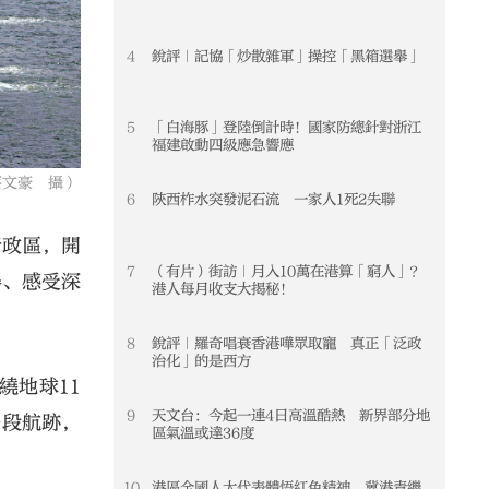
4
銳評｜記協「炒散雜軍」操控「黑箱選舉」
4
5
「白海豚」登陸倒計時！國家防總針對浙江
5
福建啟動四級應急響應
蔡文豪 攝）
6
陝西柞水突發泥石流 一家人1死2失聯
6
行政區，開
7
（有片）街訪｜月入10萬在港算「窮人」？
7
器、感受深
港人每月收支大揭秘！
8
銳評｜羅奇唱衰香港嘩眾取寵 真正「泛政
8
治化」的是西方
繞地球11
9
天文台：今起一連4日高溫酷熱 新界部分地
9
一段航跡，
區氣溫或達36度
10
港區全國人大代表體悟紅色精神 冀港青繼
10