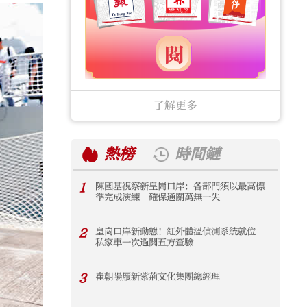
了解更多
熱榜
時間鏈
1
陳國基視察新皇崗口岸：各部門須以最高標
1
準完成演練 確保通關萬無一失
2
皇崗口岸新動態！紅外體溫偵測系統就位
2
私家車一次過關五方查驗
3
崔朝陽履新紫荊文化集團總經理
3