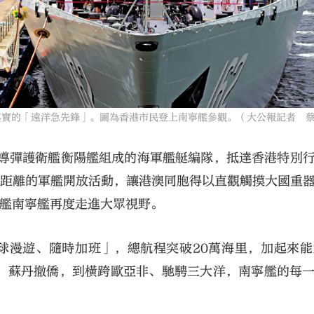
其實的「遠洋急先鋒」。圖為香港市民登上南寧艦參觀。（大公報記者 
、導彈護衛艦衡陽艦組成的海軍艦艇編隊，抵達香港特別
零距離的軍艦開放活動，讓港澳同胞得以直觀觸摸大國重
逐艦南寧艦再度走進大眾視野。
球漫遊、隨時加班」，總航程突破20萬海里，加起來能
、蘇丹撤僑，到橫跨歐亞非、馳騁三大洋，南寧艦的每