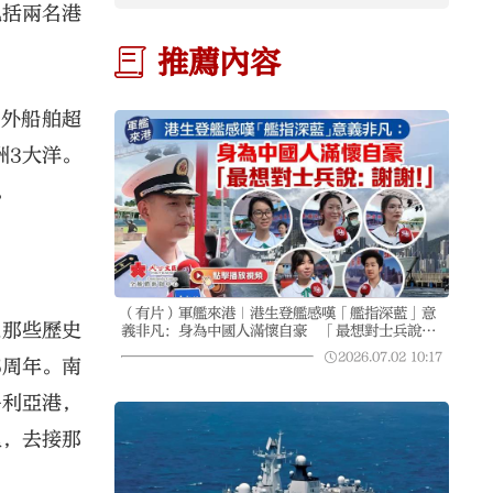
包括兩名港
推薦內容
中外船舶超
洲3大洋。
。
（有片）軍艦來港｜港生登艦感嘆「艦指深藍」意
過那些歷史
義非凡：身為中國人滿懷自豪 「最想對士兵說：
謝謝！」
2026.07.02
10:17
5周年。南
多利亞港，
里，去接那