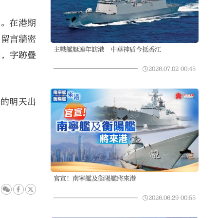
夜。在港期
。留言牆密
主戰艦艇連年訪港 中華神盾今抵香江
等，字跡疊
2026.07.02
00:45
好的明天出
官宣！南寧艦及衡陽艦將來港
2026.06.29
00:55