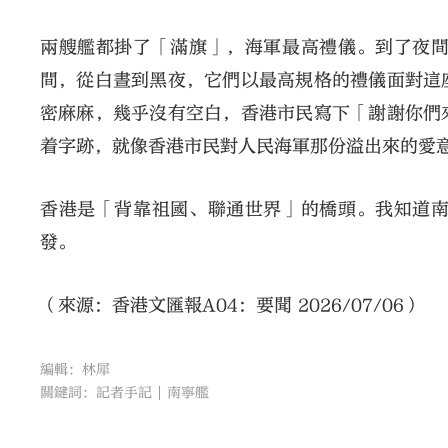
兩艘艦都掛了「滿旗」，海軍最高禮儀。到了夜
間，從白晝到黑夜，它們以最高規格的禮儀面對這
密麻麻，幾乎沒有空白，香港市民寫下「謝謝你們
着字跡，就像香港市民對人民海軍那份溢出來的愛
香港是「背靠祖國、聯通世界」的橋頭。我知道
發。
（來源：香港文匯報A04：要聞 2026/07/06）
編輯：林犀
關鍵詞：
記者手記
南寧艦