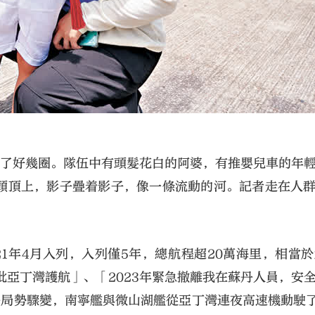
繞了好幾圈。隊伍中有頭髮花白的阿婆，有推嬰兒車的年
頭頂上，影子疊着影子，像一條流動的河。記者走在人
021年4月入列，入列僅5年，總航程超20萬海里，相當於
批亞丁灣護航」、「2023年緊急撤離我在蘇丹人員，安
，蘇丹局勢驟變，南寧艦與微山湖艦從亞丁灣連夜高速機動駛了