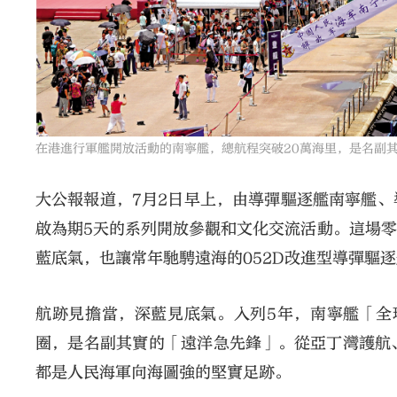
在港進行軍艦開放活動的南寧艦，總航程突破20萬海里，是名副
大公報報道，7月2日早上，由導彈驅逐艦南寧艦
啟為期5天的系列開放參觀和文化交流活動。這場
藍底氣，也讓常年馳騁遠海的052D改進型導彈驅
航跡見擔當，深藍見底氣。入列5年，南寧艦「全
圈，是名副其實的「遠洋急先鋒」。從亞丁灣護航
都是人民海軍向海圖強的堅實足跡。