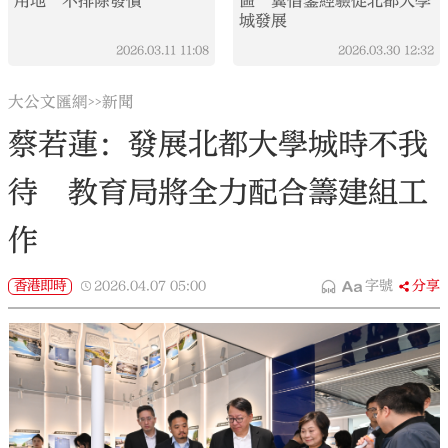
用地 不排除發債
區 冀借鑒經驗促北都大學
城發展
2026.03.11
11:08
2026.03.30
12:32
大公文匯網
新聞
>>
蔡若蓮：發展北都大學城時不我
待 教育局將全力配合籌建組工
作
香港即時
2026.04.07
05:00
字號
分享