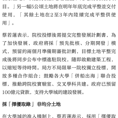
目。」另一幅5公頃土地將在明年年底完成平整並交付
使用，「其餘土地在2至3年內陸續完成平整供使
用」。
蔡若蓮表示，院校投標後需提交完整發展計劃書，為
了加快發展，政府將採「預先批核、分期開發」模
式，預留約兩個月準備期審批計劃，目標土地平整完
成後將同步公布中標進駐院校，隨即啟動建築工程，
以縮短等待時間。局方不局限單一院校獨立投標，開
放多種合作組合；鼓勵各大學「併船出海」聯合投
標，推動跨院校實驗室、交叉學科共建。政府已預留
100億元貸款，支持大學城的建設發展。
採「擇優取錄」 非均分土地
在大學城的准入機制上，蔡若蓮表示，採用「擇優取