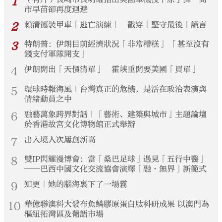
1
市早苗卻再度迴避
2
賴清德裝甲車「逃亡演練」 戳穿「堅守最後」謊言
3
特朗普：伊朗目前經濟狀況「非常糟糕」 「甚至沒有
錢支付軍隊開支」
4
伊朗開出「天價清單」 霍峽重開要美國「買單」
5
環球時報海風｜台灣真正的危機，是活在政治表演與
情緒動員之中
6
融藝萬象跨界對話｜「藝術、建築與城市」主題論壇
於香港故宮文化博物館正式舉辦
7
出入境人次屢創新高
8
雙IP閃耀漫博會：當「桑巴足球」遇見「五行中醫」
——巴西中國文化交流協會演繹「融·無界」新範式
9
知更｜她的腦海裏下了一場霧
10
華億聯澳科大發布魚鱗膠原蛋白肽科研成果 以澳門為
樞紐拓灣區及葡語市場