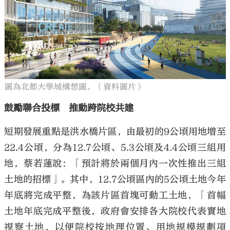
圖為北都大學城構想圖。（資料圖片）
鼓勵聯合投標 推動跨院校共建
短期發展重點是洪水橋片區，由最初的9公頃用地增至
22.4公頃，分為12.7公頃、5.3公頃及4.4公頃三組用
地，蔡若蓮說：「預計將於兩個月內一次性推出三組
土地的招標」。其中，12.7公頃區內的5公頃土地今年
年底將完成平整，為該片區首塊可動工土地，「首幅
土地年底完成平整後，政府會安排各大院校代表實地
視察土地，以便院校按地理位置、用地規模規劃項