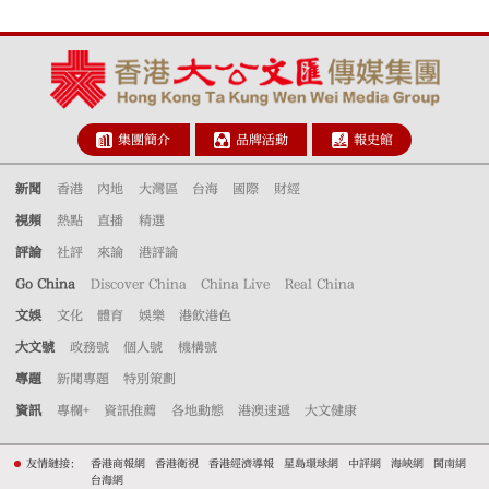
集團簡介
品牌活動
報史館
新聞
香港
內地
大灣區
台海
國際
財經
視頻
熱點
直播
精選
評論
社評
來論
港評論
Go China
Discover China
China Live
Real China
文娛
文化
體育
娛樂
港飲港色
大文號
政務號
個人號
機構號
專題
新聞專題
特別策劃
資訊
專欄+
資訊推薦
各地動態
港澳速遞
大文健康
友情鏈接：
香港商報網
香港衛視
香港經濟導報
星島環球網
中評網
海峽網
閩南網
台海網