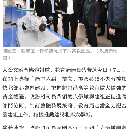
陳國基、蔡若蓮一行參觀杭州下沙高教園區。（政府新聞
處）
大公文匯全媒體報道，教育局局長蔡若蓮今日（7日）
在網上專欄「局中人語」撰文，提及必須不失時機加
快北部都會區建設，把握將香港高等教育做大做強的
黃金機遇。政務司司長帶領的大學城籌建組正促進跨
部門協同，制訂整體發展策略，教育局定當全力配合
籌建組工作，積極推動建設北都大學城。
蔡若蓮指，政務司司長陳國基近日率領「大學城籌劃