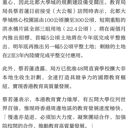
重心，因此北都大學城的規劃建設備受關注。教育局
局長蔡若蓮日前接受《大公報》訪問時表示，北都大
學城核心校園區由100公頃擴至300公頃，短期重點的
洪水橋片區全部三組用地（22.4公頃），將在兩個月
內推出招標，首幅5公頃土地將在今年底完成平整推
出，明年底再推出另一幅5公頃平整土地；剩餘的土地
在2至3年內陸續完成平整交付應用。
此外，蔡若蓮透露，局方已批准48間直資學校擴大非
本地生收生計劃，全速打造具競爭力的國際教育樞
紐，實現香港教育高質量發展。
蔡若蓮表示，本港教育實力雄厚，有五間大學位列世
界百強，惟現時香港周邊地區的教育發展速度極快，
「慢進亦是退，必須加大力度、凝聚團結合作，加強
院校間的合作，推動教育高質量發展。」