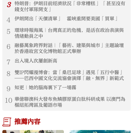
3
特朗普：伊朗目前經濟狀況「非常糟糕」 「甚至沒有
錢支付軍隊開支」
4
伊朗開出「天價清單」 霍峽重開要美國「買單」
5
環球時報海風｜台灣真正的危機，是活在政治表演與
情緒動員之中
6
融藝萬象跨界對話｜「藝術、建築與城市」主題論壇
於香港故宮文化博物館正式舉辦
7
出入境人次屢創新高
8
雙IP閃耀漫博會：當「桑巴足球」遇見「五行中醫」
——巴西中國文化交流協會演繹「融·無界」新範式
9
知更｜她的腦海裏下了一場霧
10
華億聯澳科大發布魚鱗膠原蛋白肽科研成果 以澳門為
樞紐拓灣區及葡語市場
推薦內容