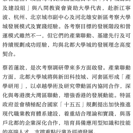
及建設組」與八間教資會資助大學代表，赴浙江寧
波、杭州、北京城市副中心及河北雄安新區考察大學
城發展模式及實踐經驗。各考察目標的發展階段和營
運模式雖然不一，但它們的產業聯動、基建先行及可
持續規劃成功經驗，均與北都大學城的發展理念高度
契合。
蔡若蓮說，是次考察調研帶來多方面啟發。產業聯動
方面，北都大學城將與新田科技城、河套區形成「產
學研用」，以卓越學術及研究帶動區內協同合作，深
化與粵港澳大灣區聯動，增強香港的發展動能。特區
政府並會積極配合國家「十五五」規劃提出加快推進
現代職業教育體系建設，着重結合理論和實踐，與落
戶北都的企業深化合作，培育具備應用型知識和技能
的高端人才，支撐重點行業及經濟發展。