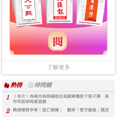
了解更多
熱榜
時間鏈
1
（有片）長崎市長明確指出美國軍機投下原子彈 高
市早苗卻再度迴避
2
賴清德裝甲車「逃亡演練」 戳穿「堅守最後」謊言