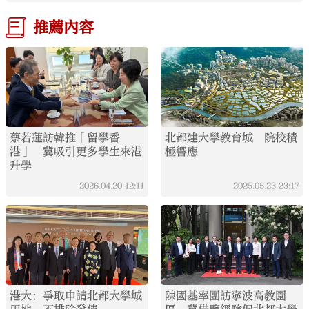
推薦內容
蔡若蓮訪韓推「留學香
北都建大學教育城 院校積
港」 冀吸引更多學生來港
極響應
升學
2026.04.20
12:11
2025.05.23
23:17
港大：爭取申請北都大學城
陳國基率團訪寧波高教園