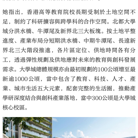
她指出，香港高等教育院校長期受制於土地空間不
足，制約了科研擴容與跨學科的合作空間。北都大學
城分洪水橋、牛潭尾及新界北三大板塊。按土地平整
進度、產業布局分短期洪水橋、中期牛潭尾、長遠新
界北三大階段推進，各片區定位、供地時間各有分
工，透過彈性規劃及供地應對未來的教育與創科發展
需求。大學城總體規模亦由最初規劃的100公頃增至最
新逾1000公頃，當中包含了教育、科技、人才、產
業、城市生活五大元素，配套完整的生活圈，推動產
學研深度結合與創科產業落地，當中300公頃是大學城
核心校區。