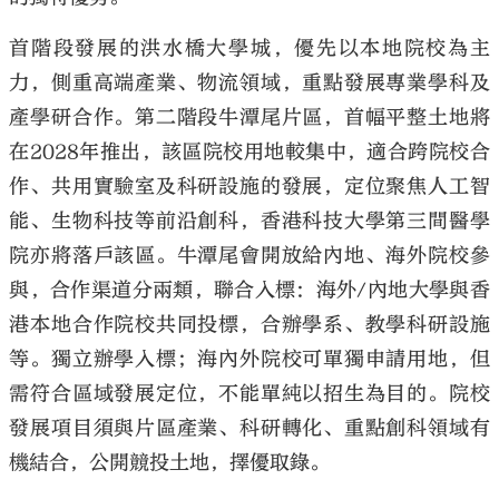
首階段發展的洪水橋大學城，優先以本地院校為主
力，側重高端產業、物流領域，重點發展專業學科及
產學研合作。第二階段牛潭尾片區，首幅平整土地將
在2028年推出，該區院校用地較集中，適合跨院校合
作、共用實驗室及科研設施的發展，定位聚焦人工智
能、生物科技等前沿創科，香港科技大學第三間醫學
院亦將落戶該區。牛潭尾會開放給內地、海外院校參
與，合作渠道分兩類，聯合入標：海外/內地大學與香
港本地合作院校共同投標，合辦學系、教學科研設施
等。獨立辦學入標；海內外院校可單獨申請用地，但
需符合區域發展定位，不能單純以招生為目的。院校
發展項目須與片區產業、科研轉化、重點創科領域有
機結合，公開競投土地，擇優取錄。