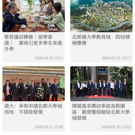
蔡若蓮訪韓推「留學香
北都建大學教育城 院校積
港」 冀吸引更多學生來港
極響應
升學
2026.04.20
12:11
2025.05.23
23:17
港大：爭取申請北都大學城
陳國基率團訪寧波高教園
用地 不排除發債
區 冀借鑒經驗促北都大學
城發展
2026.03.11
11:08
2026.03.30
12:32