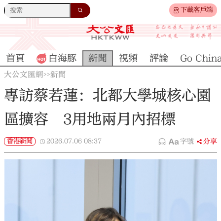
下載客戶端
首頁
白海豚
新聞
視頻
評論
Go Chin
大公文匯網
新聞
>>
專訪蔡若蓮：北都大學城核心園
區擴容 3用地兩月內招標
香港新聞
2026.07.06
08:37
字號
分享