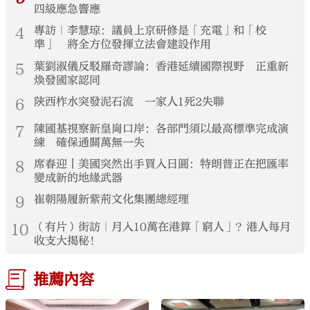
四級應急響應
4
專訪｜李慧琼：議員上京研修是「充電」和「校
準」 將全方位發揮立法會建設作用
5
葉劉淑儀反駁羅奇謬論：香港延續國際視野 正重新
煥發國家認同
6
陝西柞水突發泥石流 一家人1死2失聯
7
陳國基視察新皇崗口岸：各部門須以最高標準完成演
練 確保通關萬無一失
8
席春迎丨美國突然出手買入日圓：特朗普正在把匯率
變成新的地緣武器
9
崔朝陽履新紫荊文化集團總經理
10
（有片）街訪｜月入10萬在港算「窮人」？港人每月
收支大揭秘！
推薦內容