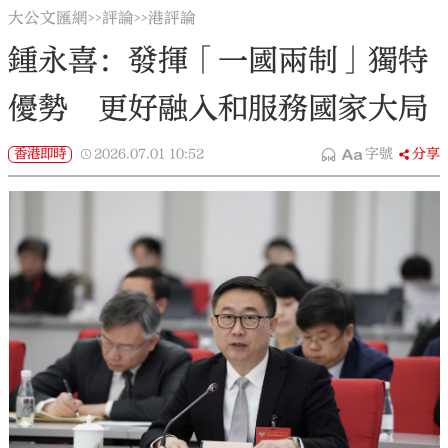
大公文匯網
評論
港評論
>>
>>
鍾永喜：發揮「一國兩制」獨特
優勢 更好融入和服務國家大局
香港即時
2026.07.01
10:52
字號
分享