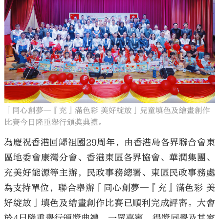
大公文匯
「同心創夢—『充』滿色彩 美好綻放」兒童填色及繪畫創作
比賽今日隆重舉行頒獎典禮。
為慶祝香港回歸祖國29周年，由香港島各界聯合會東
區地委會康灣分會、香港東區各界協會、華潤集團、
充美好能源等主辦，民政事務總署、東區民政事務處
為支持單位，聯合舉辦「同心創夢—『充』滿色彩 美
好綻放」填色及繪畫創作比賽已順利完成評審。大會
於4日隆重舉行頒獎典禮，一眾嘉賓、得獎同學及其家