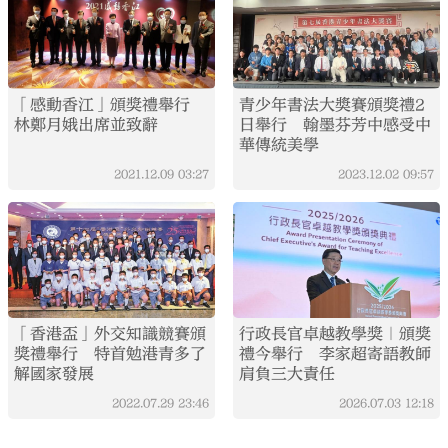
「感動香江」頒獎禮舉行
青少年書法大奬賽頒獎禮2
林鄭月娥出席並致辭
日舉行 翰墨芬芳中感受中
華傳統美學
2021.12.09
03:27
2023.12.02
09:57
「香港盃」外交知識競賽頒
行政長官卓越教學獎｜頒獎
獎禮舉行 特首勉港青多了
禮今舉行 李家超寄語教師
解國家發展
肩負三大責任
2022.07.29
23:46
2026.07.03
12:18