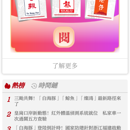
了解更多
熱榜
時間鏈
1
三颱共舞！「白海豚」「鯨魚」「燦鴻」最新路徑來
了
2
皇崗口岸新動態！紅外體溫偵測系統就位 私家車一
次過關五方查驗
3
「白海豚」登陸倒計時！國家防總針對浙江福建啟動