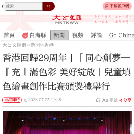
下載客戶端
首頁
白海豚
新聞
視頻
評論
Go Chin
大公文匯網
新聞
香港
>>
>>
香港回歸29周年 | 「同心創夢—
『充』滿色彩 美好綻放」兒童填
色繪畫創作比賽頒獎禮舉行
香港即時
2026.07.05
11:28
字號
分享