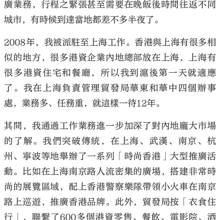
廣業務，行程之緊張甚至需要在晚飯後時間往返不同
城市，有時候到達當地都差不多半夜了。
2008年，我被派駐至上海工作。香港與上海有很多相
似的地方，很多港資企業內地總部放在上海，上海有
很多港資住宅和餐廳，所以我到滬後第一天就適應
了。我在上海負責管理貿發局華東和華中四個辦事
處，業務多、任務重，就這樣一待12年。
其間，我通過工作業務進一步加深了對內地龐大市場
的了解。我們突破傳統，在上海、武漢、南京、杭
州、寧波等地舉辦了一系列「時尚香港」大型推廣活
動。比如在上海南京路人流密集的廣場，搭建非常時
尚的展覽區域，配上香港警察樂隊帶領小火車在南京
路上巡遊，推廣香港品牌。此外，貿發局按「衣食住
行」，聯繫了600多個港資零售、餐飲、電影院、酒