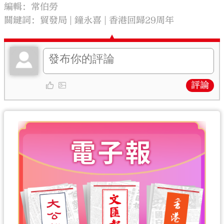
編輯：常伯勞
關鍵詞：
貿發局
鐘永喜
香港回歸29周年
評論