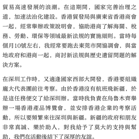
貿易高速發展的浪潮。在這期間，國家完善治理之
道，加速法治化建設。香港貿發局與廣東省香港商會
一起，經常舉辦政策說明會，協助港商了解海關、稅
務、勞動、環保等領域最新法規的實施細則。當時每
個月10號左右，我經常要跑去東莞市開協調會，與當
地政府和港商一起，商討新法規與歷史遺留問題的解
決方案。
在深圳工作時，又適逢國家西部大開發，香港要組織
龐大代表團前往考察。由於香港沒有航班飛新疆，於
是這任務便交了給深圳辦。當時我負責在烏魯木齊舉
辦一場香港產品博覽會，並安排香港企業的考察活
動，所以要頻繁來往深圳與新疆。新疆的政府和朋友
非常真誠、樂於助人，對我給予了莫大的支持與幫
助，我們在活動後結下了深厚的友誼。