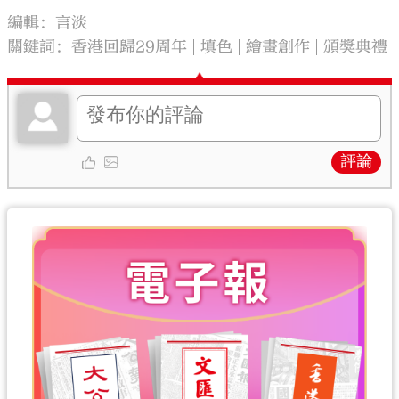
編輯：言淡
關鍵詞：
香港回歸29周年
填色
繪畫創作
頒獎典禮
評論