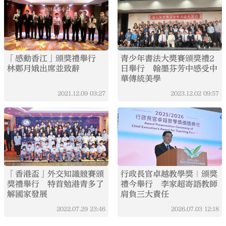
「感動香江」頒獎禮舉行
青少年書法大奬賽頒獎禮2
林鄭月娥出席並致辭
日舉行 翰墨芬芳中感受中
華傳統美學
2021.12.09
03:27
2023.12.02
09:57
「香港盃」外交知識競賽頒
行政長官卓越教學獎｜頒獎
獎禮舉行 特首勉港青多了
禮今舉行 李家超寄語教師
解國家發展
肩負三大責任
2022.07.29
23:46
2026.07.03
12:18