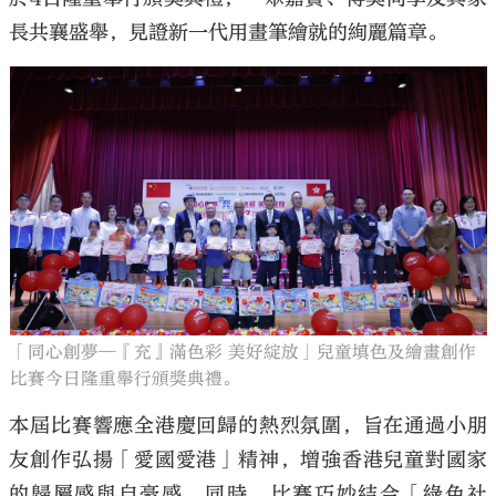
長共襄盛舉，見證新一代用畫筆繪就的絢麗篇章。
「同心創夢—『充』滿色彩 美好綻放」兒童填色及繪畫創作
比賽今日隆重舉行頒獎典禮。
本屆比賽響應全港慶回歸的熱烈氛圍，旨在通過小朋
友創作弘揚「愛國愛港」精神，增強香港兒童對國家
的歸屬感與自豪感。同時，比賽巧妙結合「綠色社