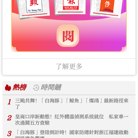
了解更多
熱榜
時間鏈
1
三颱共舞！「白海豚」「鯨魚」「燦鴻」最新路徑來
了
2
皇崗口岸新動態！紅外體溫偵測系統就位 私家車一
次過關五方查驗
3
「白海豚」登陸倒計時！國家防總針對浙江福建啟動