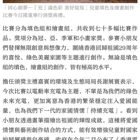
「同心創夢—『充』滿色彩 美好綻放」兒童填色及繪畫創作
比賽今日隆重舉行頒獎典禮。
比賽分為填色組和繪畫組，共收到七十多幅比賽作
品。獎項分為冠、亞、季軍和小畫家獎。參賽小朋友
們發揮無限創意與想像力，圍繞香港回歸祖國29周年
的喜悅、綠色美麗家園等主題進行創作。無論是填色
組的填色，繪畫組的創作，皆有極高的水平。
擔任頒獎主禮嘉賓的環境及生態局局長謝展寰表示，
今次比賽以電動車充電為主題，不單是為我們的綠色
未來充電，更加寓意為香港的繁榮穩定注入愛國能
量，也為我們下一代的家國情懷「持續充電」。看到
小朋友透過畫筆描繪出祖國的輝煌成就，這種將愛國
情懷與藝術創作結合的方式，能有效增強兒童對國家
的歸屬感與自豪感。政府在今年二月公布了《香港電