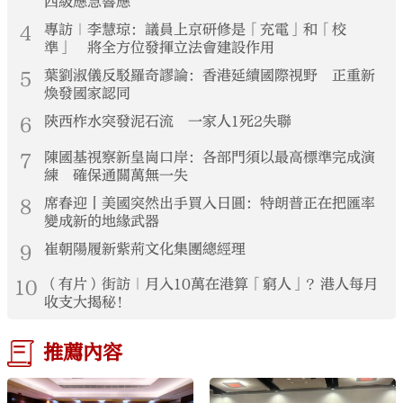
四級應急響應
4
專訪｜李慧琼：議員上京研修是「充電」和「校
準」 將全方位發揮立法會建設作用
5
葉劉淑儀反駁羅奇謬論：香港延續國際視野 正重新
煥發國家認同
6
陝西柞水突發泥石流 一家人1死2失聯
7
陳國基視察新皇崗口岸：各部門須以最高標準完成演
練 確保通關萬無一失
8
席春迎丨美國突然出手買入日圓：特朗普正在把匯率
變成新的地緣武器
9
崔朝陽履新紫荊文化集團總經理
10
（有片）街訪｜月入10萬在港算「窮人」？港人每月
收支大揭秘！
推薦內容