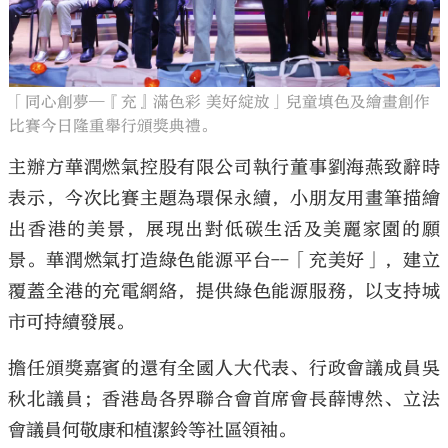
「同心創夢—『充』滿色彩 美好綻放」兒童填色及繪畫創作
比賽今日隆重舉行頒獎典禮。
主辦方華潤燃氣控股有限公司執行董事劉海燕致辭時
表示，今次比賽主題為環保永續，小朋友用畫筆描繪
出香港的美景，展現出對低碳生活及美麗家園的願
景。華潤燃氣打造綠色能源平台--「充美好」，建立
覆蓋全港的充電網絡，提供綠色能源服務，以支持城
市可持續發展。
擔任頒獎嘉賓的還有全國人大代表、行政會議成員吳
秋北議員；香港島各界聯合會首席會長薛博然、立法
會議員何敬康和植潔鈴等社區領袖。