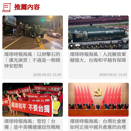
推薦內容
環球時報海風｜以卵擊石的
環球時報海風｜人民解放軍
「漢光演習」不過是一劑精
越強大，台海和平越有保障
神安慰劑
2026.08.02
13:48
2026.08.01
14:45
環球時報海風：管控「台
環球時報海風：台灣社會應
獨」是中美構建建設性戰略
如何正視中國共產黨的治理