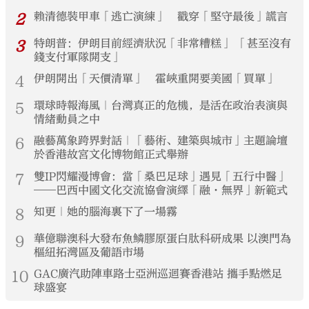
2
賴清德裝甲車「逃亡演練」 戳穿「堅守最後」謊言
3
特朗普：伊朗目前經濟狀況「非常糟糕」 「甚至沒有
錢支付軍隊開支」
4
伊朗開出「天價清單」 霍峽重開要美國「買單」
5
環球時報海風｜台灣真正的危機，是活在政治表演與
情緒動員之中
6
融藝萬象跨界對話｜「藝術、建築與城市」主題論壇
於香港故宮文化博物館正式舉辦
7
雙IP閃耀漫博會：當「桑巴足球」遇見「五行中醫」
——巴西中國文化交流協會演繹「融·無界」新範式
8
知更｜她的腦海裏下了一場霧
9
華億聯澳科大發布魚鱗膠原蛋白肽科研成果 以澳門為
樞紐拓灣區及葡語市場
10
GAC廣汽助陣車路士亞洲巡迴賽香港站 攜手點燃足
球盛宴