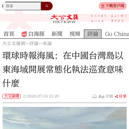
下載客戶端
首頁
白海豚
新聞
視頻
評論
Go Chin
大公文匯網
評論
來論
>>
>>
環球時報海風：在中國台灣島以
東海域開展常態化執法巡查意味
什麼
大文論壇
2026.07.04
21:20
字號
分享