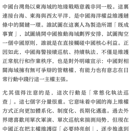
中國台灣島以東海域的地緣戰略意義非同一般。這裏
連接台海、東海與西太平洋，是中國海洋權益維護鏈
條中的關鍵一環。誰試圖在這裏人為製造所謂「既成
事實」，試圖繞開中國推動海域劃界安排，試圖掏空
一個中國原則，誰就是在直接觸碰中國核心利益。正
因如此，中國海警接續巡航、持續執法，不僅是維護
正常航行和作業秩序，也是對外明確宣示：中國對相
關海域擁有無可爭辯的管轄權，有能力也有意志在日
常行動中踐行這一主權主張。
尤其值得注意的是，這次行動是「常態化執法巡
查」。這七個字分量很重。它意味着中國的海上維權
方式正向更加體系化、制度化、長期化邁進。過去外
界總喜歡用單次軍演、單次巡航來揣測局勢，但現在
中國正在把主權維護從「必要時亮劍」，逐步推進到