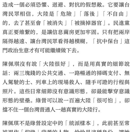
造成一個必須恐懼、迴避、對抗的假想敵。它要讓台
灣民眾相信，大陸是「危險」「落後」「不自由」
的，去了甚至會「被消失」「被摘掉器官」。民進黨
真正要維繫的，是讓信息繭房更加牢固。只有把兩岸
隔得越遠、讓台灣民眾看得越模糊，「抗中保台」這
門政治生意才有可能繼續做下去。
陳佩琪沒有說「大陸很好」，而是用真實的細節說
話：兩三塊錢的公共交通、一路暢通的掃碼支付、無
人駕駛的士、列車上的現場救人、隨手可證的行程與
照片。這些日常細節沒有意識形態，卻最能擊穿意識
形態的壁壘。綠營可以說一百遍大陸「很可怕」，卻
擋不住一個台灣普通人一趟真實的大陸行。
陳佩琪不是綠營設定中的「統派樣本」，此前甚至常