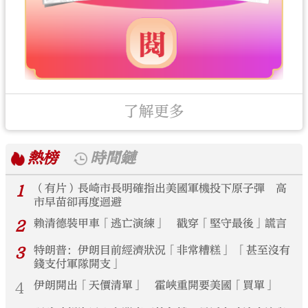
了解更多
熱榜
時間鏈
1
（有片）長崎市長明確指出美國軍機投下原子彈 高
市早苗卻再度迴避
2
賴清德裝甲車「逃亡演練」 戳穿「堅守最後」謊言
3
特朗普：伊朗目前經濟狀況「非常糟糕」 「甚至沒有
錢支付軍隊開支」
4
伊朗開出「天價清單」 霍峽重開要美國「買單」