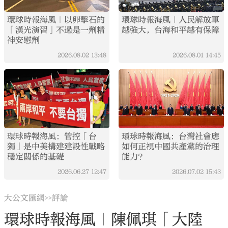
環球時報海風｜以卵擊石的
環球時報海風｜人民解放軍
「漢光演習」不過是一劑精
越強大，台海和平越有保障
神安慰劑
2026.08.02
13:48
2026.08.01
14:45
環球時報海風：管控「台
環球時報海風：台灣社會應
獨」是中美構建建設性戰略
如何正視中國共產黨的治理
穩定關係的基礎
能力？
2026.06.27
12:47
2026.07.02
15:43
大公文匯網
評論
>>
環球時報海風｜陳佩琪「大陸