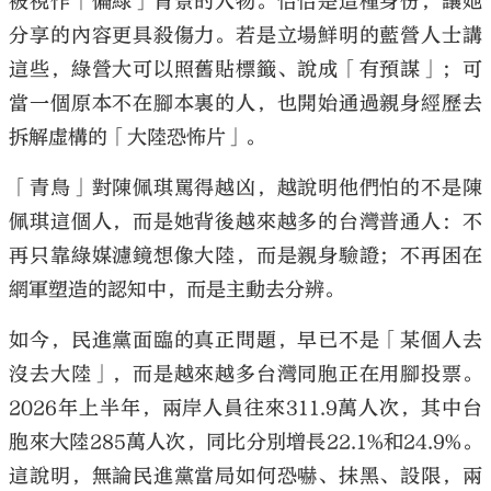
被視作「偏綠」背景的人物。恰恰是這種身份，讓她
分享的內容更具殺傷力。若是立場鮮明的藍營人士講
這些，綠營大可以照舊貼標籤、說成「有預謀」；可
當一個原本不在腳本裏的人，也開始通過親身經歷去
拆解虛構的「大陸恐怖片」。
「青鳥」對陳佩琪罵得越凶，越說明他們怕的不是陳
佩琪這個人，而是她背後越來越多的台灣普通人：不
再只靠綠媒濾鏡想像大陸，而是親身驗證；不再困在
網軍塑造的認知中，而是主動去分辨。
如今，民進黨面臨的真正問題，早已不是「某個人去
沒去大陸」，而是越來越多台灣同胞正在用腳投票。
2026年上半年，兩岸人員往來311.9萬人次，其中台
胞來大陸285萬人次，同比分別增長22.1%和24.9%。
這說明，無論民進黨當局如何恐嚇、抹黑、設限，兩