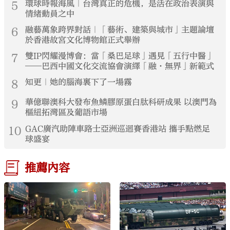
5
環球時報海風｜台灣真正的危機，是活在政治表演與
情緒動員之中
6
融藝萬象跨界對話｜「藝術、建築與城市」主題論壇
於香港故宮文化博物館正式舉辦
7
雙IP閃耀漫博會：當「桑巴足球」遇見「五行中醫」
——巴西中國文化交流協會演繹「融·無界」新範式
8
知更｜她的腦海裏下了一場霧
9
華億聯澳科大發布魚鱗膠原蛋白肽科研成果 以澳門為
樞紐拓灣區及葡語市場
10
GAC廣汽助陣車路士亞洲巡迴賽香港站 攜手點燃足
球盛宴
推薦內容