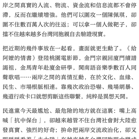
岸之間真實的人流、物流、資金流和信息流都不會停
滯，反而在繼續增強。他們可以圍攻一個陳佩琪，卻
圍不住數百萬人次的往返；可以拿一個人做靶子，卻
擋不住越來越多台灣同胞親自去驗證現實。
把近期的幾件事放在一起看，畫面就更生動了。《給
阿嬤的情書》登陸桃園電影節，金門宗親回廈門續譜
謁祖，金馬青年赴廈金研學，閩南語音樂季數百人同
聲歌唱……兩岸之間的真情互動，在於文化、血緣、
民生、市場根脈相連。靠幾次政治恐嚇、幾場網暴、
幾道行政卡口就想剪斷這些聯繫，純粹是異想天開。
民進黨今天最尷尬、最危險的地方就在這裏：嘴上高
喊「抗中保台」，卻越來越管不住台灣社會對大陸愈
發真實、強烈的好奇；拚命把兩岸交流政治化，卻又