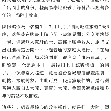
對突發疾病的兒童出手救助，而是她以一種最不該
「出圈」的身份，輕而易舉地戳破了綠營苦心經營多
年的「恐陸」敘事。
陳佩琪作為一名醫生，7月由兒子陪同赴陸旅遊9天8
晚，返程後在臉書上隨手記下幾筆見聞：公交兩塊錢
一趟，偶遇無人駕駛的士，高鐵上順手救人，旅行支
出明細清楚公開……一趟普通的家庭大陸行，卻在島
內迅速異化為一場政治圍剿：從追查「誰來買單」，
到質疑「全是劇本」，最後扣上「統戰樣板」的帽
子。一次尋常大陸遊，竟要被台當局層層審查經費、
動機、接觸對象。由此可見，民進黨最怕的，是台灣
普通人親自去大陸，真實的大陸，會讓民進黨編織多
年的謊話不攻自破。
這些年，綠營最核心的政治操作，就是把「大陸」塑