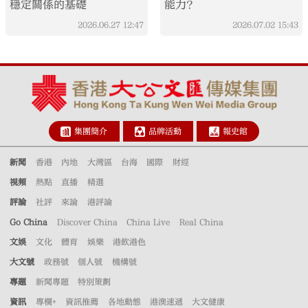
穩定關係的基礎
能力？
2026.06.27
12:47
2026.07.02
15:43
集團簡介
品牌活動
報史館
新聞
香港
內地
大灣區
台海
國際
財經
視頻
熱點
直播
精選
評論
社評
來論
港評論
Go China
Discover China
China Live
Real China
文娛
文化
體育
娛樂
港飲港色
大文號
政務號
個人號
機構號
專題
新聞專題
特別策劃
資訊
專欄+
資訊推薦
各地動態
港澳速遞
大文健康