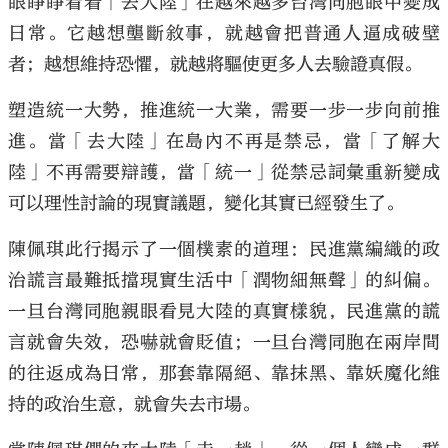
眼睜睜看着「去大陸」在越來越多台灣同胞眼中變成
日常。它越想壟斷敘事，就越會把普通人逼成破壁
者；越想維持恐懼，就越將驅使更多人去驗證真假。
塑造統一大勢，推進統一大業，需要一步一步向前推
進。當「去大陸」在島內不再是禁忌，當「了解大
陸」不再需要辯護，當「統一」從禁忌詞彙重新變成
可以理性討論的現實議題，變化其實已經發生了。
陳佩琪此行揭示了一個樸素的道理：民進黨編織的政
治謊言最難抵擋現實生活中「潤物細無聲」的糾偏。
一旦台灣同胞親眼看見大陸的真實樣貌，民進黨的謊
言就會失效，恐嚇就會貶值；一旦台灣同胞在兩岸間
的往返成為日常，那套靠隔絕、靠抹黑、靠妖魔化維
持的政治生意，就會失去市場。