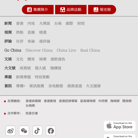
集團簡介
品牌活動
報史館
新聞
香港
內地
大灣區
台海
國際
財經
視頻
熱點
直播
精選
評論
社評
來論
港評論
Go China
Discover China
China Live
Real China
文娛
文化
體育
娛樂
港飲港色
大文號
政務號
個人號
機構號
專題
新聞專題
特別策劃
資訊
專欄+
資訊推薦
各地動態
港澳速遞
大文健康
友情鏈接：
香港商報網
香港衛視
香港經濟導報
星島環球網
中評網
海峽網
閩南網
台海網
合作夥伴：
投資甘肅