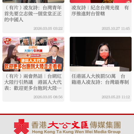
（有片）凌友詩：台灣青年
凌友詩｜紀念台灣光復 有
首先要立志做一個堂堂正正
序推進對台管轄
的中國人
2026.03.05
03:22
2025.10.27
11:45
（有片）兩會熱話｜台網紅
任港區人大挨罰50萬 台
大陸行引熱議 港區人大代
籍港人凌友詩：台灣最專制
表：歡迎更多台胞到大陸走
走看看
2026.03.05
08:56
2023.05.23
11:12