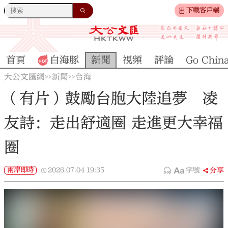
下載客戶端
首頁
白海豚
新聞
視頻
評論
Go Chin
大公文匯網
新聞
台海
>>
>>
（有片）鼓勵台胞大陸追夢 凌
友詩：走出舒適圈 走進更大幸福
圈
兩岸即時
2026.07.04
19:35
字號
分享