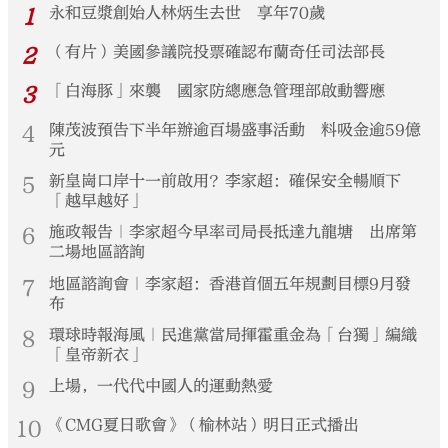
1
永和豆漿創始人林炳生去世 享年70歲
2
（有片）美國參議院投票確認布蘭奇任司法部長
3
「白海豚」來襲 國家防總應急管理部啟動響應
4
陳茂波預告下半年辦逾百場盛事活動 料吸金逾59億
元
5
新皇崗口岸十一前啟用？李家超：確保安全暢順下
「越早越好」
6
施政報告｜李家超今早率司局長抵達九龍塘 出席第
二場地區諮詢
7
地區諮詢會｜李家超：香港首個五年規劃目標9月發
布
8
環球時報海風｜民進黨當局揮霍重金為「台獨」編織
「皇帝新衣」
9
上場，一代代中國人的運動熱愛
10
《CMG夏日歌會》（榆林站）明日正式播出