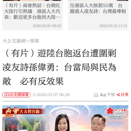
（有片）兩會熱話｜台網紅
任港區人大挨罰50萬 台
大陸行引熱議 港區人大代
籍港人凌友詩：台灣最專制
表：歡迎更多台胞到大陸走
走看看
2026.03.05
08:56
2023.05.23
11:12
大公文匯網
視頻
>>
（有片）遊陸台胞返台遭圍剿
凌友詩孫偉勇：台當局與民為
敵 必有反效果
2026全國兩會
2026.03.07
06:28
字號
分享