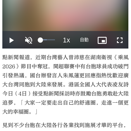
大公文匯
點新聞報道，近期台灣藝人曾沛慈在湖南衛視《乘風
2026》節目中奪冠，閩超聯賽中有台胞球員成功破門
引發熱議，國台辦發言人朱鳳蓮更回應指熱忱歡迎廣
大台灣同胞到大陸來發展。港區全國人大代表凌友詩
今日（4日）接受點新聞採訪時亦鼓勵台胞勇敢赴大陸
追夢，「大家一定要走出自己的舒適圈，走進一個更
大的幸福圈。」
見到不少台胞在大陸各行各業找到施展才華的平台，