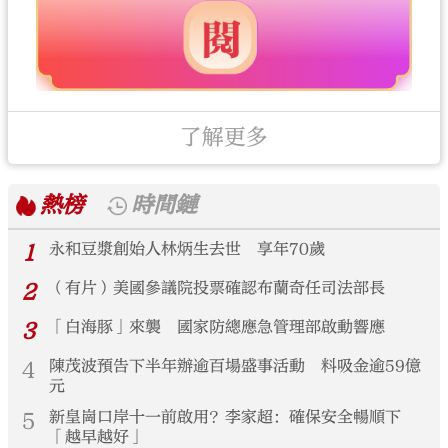
了解更多
熱榜
時間鏈
1
永和豆漿創始人林炳生去世 享年70歲
2
（有片）美國參議院投票確認布蘭奇任司法部長
3
「白海豚」來襲 國家防總應急管理部啟動響應
4
陳茂波預告下半年辦逾百場盛事活動 料吸金逾59億
元
5
新皇崗口岸十一前啟用？李家超：確保安全暢順下
「越早越好」