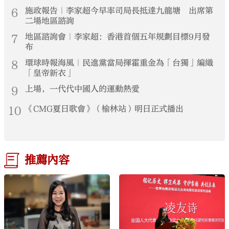
6
施政報告｜李家超今早率司局長抵達九龍塘 出席第
二場地區諮詢
7
地區諮詢會｜李家超：香港首個五年規劃目標9月發
布
8
環球時報海風｜民進黨當局揮霍重金為「台獨」編織
「皇帝新衣」
9
上場，一代代中國人的運動熱愛
10
《CMG夏日歌會》（榆林站）明日正式播出
推薦內容