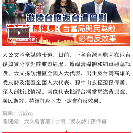
大公文匯全媒體報道，日前，一名台灣同胞因在返台
後如實分享赴陸旅遊經歷，遭綠營媒體和網軍惡意詆
毀。大文採訪港區全國人大代表、出生於台灣高雄的
凌友詩及港區全國人大代表、孫中山玄侄孫孫偉勇，
深入剖析此情況。兩位代表批評台灣當局違背民意，
與民為敵，持續打壓下去一定會有反效果。
編輯：Akira
關鍵詞：
大文會客廳
台灣
凌友詩
孫偉勇