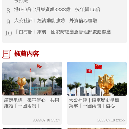
被打臉
8
港IPO首七月集資額3282億 按年飆1.5倍
9
大公社評｜經濟動能強勁 外資信心續增
10
「白海豚」來襲 國家防總應急管理部啟動響應
推薦內容
錨定坐標 築牢信心 共同
大公社評 | 錨定歷史坐標
維護「一國兩制」
築牢「一國兩制」信心
2022.07.18
23:27
2022.07.18
23:55