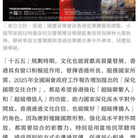
「柬方之約·香港」國慶音樂會由香港弦樂團藝術總監、小
提琴家姚珏特邀深圳交響樂團音樂總監兼首席指揮林大葉執
棒，聊袂寧波交響樂團與香港弦樂團共奏中外華章，同慶祖
國華誕。
「十五五」規劃時期，文化也能貢獻高質量發展，香
港具有窗口和樞紐作用，發揮香港所長，服務國家所
需。2025年全國兩會政府工作報告增加提出的「深化
國際交往合作」，都是希望香港強化「超級聯繫人」
和「超級增值人」的功能，助力國家深化高水平對外
開放。香港通過文化自信，也能做好「超級傳播人」
的角色。因為應對複雜國際形勢，強化高水平對外開
放，都需要綜合的影響力。特別是用當地民眾聽得
懂、感受得到的方式去溝通宣傳，促進民心相通，增