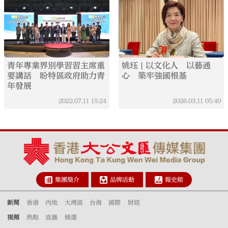
青年專業界別學習習主席重
姚珏 | 以文化人 以藝通
要講話 盼特區政府助力青
心 築牢強國根基
年發展
2022.07.11
15:24
2026.03.11
05:40
集團簡介
品牌活動
報史館
新聞
香港
內地
大灣區
台海
國際
財經
視頻
熱點
直播
精選