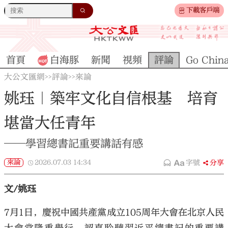
下載客戶端
首頁
白海豚
新聞
視頻
評論
Go Chin
大公文匯網
評論
來論
>>
>>
姚珏｜築牢文化自信根基 培育
堪當大任青年
——學習總書記重要講話有感
來論
2026.07.03
14:34
字號
分享
文/姚珏
7月1日，慶祝中國共產黨成立105周年大會在北京人民