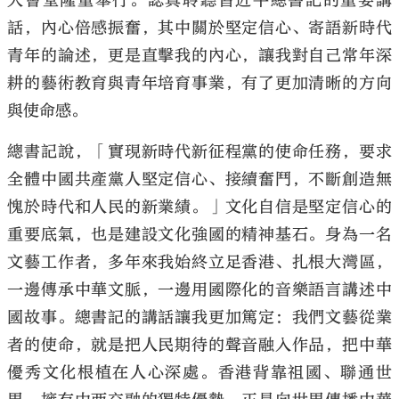
大會堂隆重舉行。認真聆聽習近平總書記的重要講
話，內心倍感振奮，其中關於堅定信心、寄語新時代
青年的論述，更是直擊我的內心，讓我對自己常年深
耕的藝術教育與青年培育事業，有了更加清晰的方向
與使命感。
大公文匯
總書記說，「實現新時代新征程黨的使命任務，要求
全體中國共產黨人堅定信心、接續奮鬥，不斷創造無
愧於時代和人民的新業績。」文化自信是堅定信心的
重要底氣，也是建設文化強國的精神基石。身為一名
文藝工作者，多年來我始終立足香港、扎根大灣區，
一邊傳承中華文脈，一邊用國際化的音樂語言講述中
國故事。總書記的講話讓我更加篤定：我們文藝從業
者的使命，就是把人民期待的聲音融入作品，把中華
優秀文化根植在人心深處。香港背靠祖國、聯通世