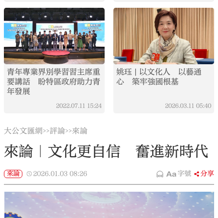
青年專業界別學習習主席重
姚珏 | 以文化人 以藝通
要講話 盼特區政府助力青
心 築牢強國根基
年發展
2022.07.11
15:24
2026.03.11
05:40
大公文匯網
評論
來論
>>
>>
來論｜文化更自信 奮進新時代
來論
2026.01.03
08:26
字號
分享