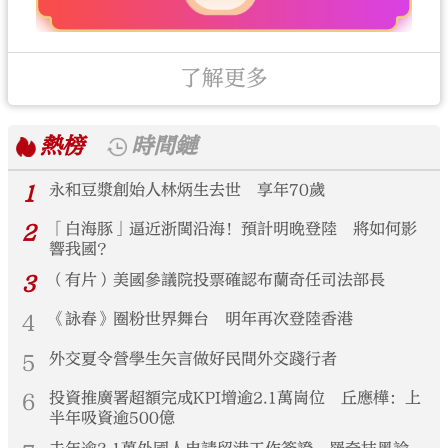
了解更多
熱榜
時間鏈
1
永和豆漿創始人林炳生去世 享年70歲
2
「白海豚」逼近浙閩沿海！預計明晚登陸 將如何影
響我國？
3
（有片）美國參議院投票確認布蘭奇任司法部長
4
《詠春》圈粉世界舞台 明年再次登陸香港
5
外交夏令營學生矢言做好民間外交踐行者
6
投資推廣署超額完成KPI增逾2.1萬崗位 丘應樺：上
半年吸資逾500億