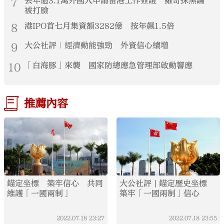
7
去年逾3.1萬外國人申請留港工作簽證 羅奇抹黑論
被打臉
8
港IPO首七月集資額3282億 按年飆1.5倍
9
大公社評｜經濟動能強勁 外資信心續增
10
「白海豚」來襲 國家防總應急管理部啟動響應
推薦內容
錨定坐標 築牢信心 共同
大公社評 | 錨定歷史坐標
維護「一國兩制」
築牢「一國兩制」信心
2022.07.18
23:27
2022.07.18
23:55