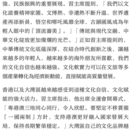
強、民族振興的重要展現。習主席提到，「我們以文
化滋養精神家園。文博熱、非遺熱不斷升溫，世界遺
產再添新員，悟空和哪吒風靡全球，古韻國風成為年
輕人眼中的『頂流審美』。」「傳統與現代交融，中
華文化綻放更加燦爛的光芒。」正如習主席提到的，
中華傳統文化底蘊深厚，在結合時代創新之後，讓越
來越多的年輕人，越來越多的海外朋友所喜歡，我們
的文化自信也越來越強。文化軟實力可以在文旅等多
個產業轉化為經濟新動能，直接賦能高質量發展。
香港以及大灣區越來越感受到這種文化自信、文化賦
能的強大活力。習主席指出，他出席全運會開幕式，
「粵港澳三地同心同行，令人欣慰。要堅定不移貫徹
『一國兩制』方針，支持港澳更好融入國家發展大
局，保持長期繁榮穩定。」大灣區自己的文化品牌越