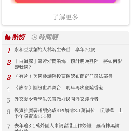
了解更多
熱榜
時間鏈
1
永和豆漿創始人林炳生去世 享年70歲
2
「白海豚」逼近浙閩沿海！預計明晚登陸 將如何影
響我國？
3
（有片）美國參議院投票確認布蘭奇任司法部長
4
《詠春》圈粉世界舞台 明年再次登陸香港
5
外交夏令營學生矢言做好民間外交踐行者
6
投資推廣署超額完成KPI增逾2.1萬崗位 丘應樺：上
半年吸資逾500億
7
去年逾3.1萬外國人申請留港工作簽證 羅奇抹黑論