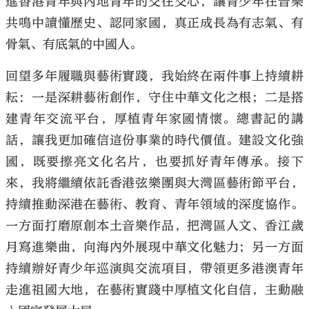
進香港青年與內地青年的交往交心，讓青少年在音樂
共鳴中讀懂歷史、認同家國，真正成長為有志氣、有
骨氣、有底氣的中國人。
回望多年履職與藝術實踐，我始終在兩件事上持續耕
耘：一是深耕藝術創作，守住中華文化之根；二是搭
建青年交流平台，厚植青年家國情懷。總書記的講
話，讓我更加確信這份事業的時代價值。建設文化強
國，既要擦亮文化名片，也要抓好青年傳承。接下
來，我將繼續依託香港弦樂團與大灣區藝術節平台，
持續推動深港在藝術、教育、青年領域的深度協作。
一方面打磨原創本土音樂作品，把灣區人文、香江歲
月寫進樂曲，向海內外展現中華文化魅力；另一方面
持續辦好青少年巡演與交流項目，帶領更多港澳青年
走進祖國大地，在藝術實踐中厚植文化自信，主動融