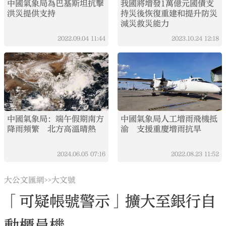
中國氣象局為巴基斯坦抗擊
我國將增發1萬億元國債支
洪災提供支持
持災後恢復重建和提升防災
減災救災能力
2022.09.04
11:44
2023.10.24
12:18
中國氣象局：端午假期南方
中國氣象局人工增雨飛機抵
降雨頻繁 北方高溫晴熱
渝 支援重慶增雨抗旱
2024.06.05
07:16
2022.08.23
11:52
大公文匯網
大文號
>>
「可疑帳號警示」擴大至銀行自
動櫃員機