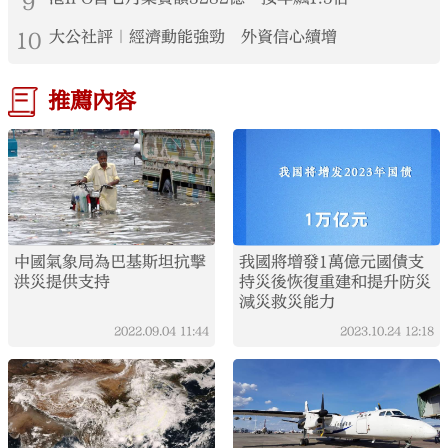
9
10
大公社評｜經濟動能強勁 外資信心續增
推薦內容
中國氣象局為巴基斯坦抗擊
我國將增發1萬億元國債支
洪災提供支持
持災後恢復重建和提升防災
減災救災能力
2022.09.04
11:44
2023.10.24
12:18