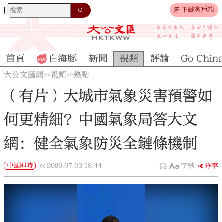
下載客戶端
首頁
白海豚
新聞
視頻
評論
Go Chin
大公文匯網
視頻
熱點
>>
>>
（有片）大城市氣象災害預警如
何更精細？中國氣象局答大文
網：健全氣象防災全鏈條機制
中國即時
2026.07.02
18:44
字號
分享