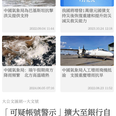
中國氣象局為巴基斯坦抗擊
我國將增發1萬億元國債支
洪災提供支持
持災後恢復重建和提升防災
減災救災能力
2022.09.04
11:44
2023.10.24
12:18
中國氣象局：端午假期南方
中國氣象局人工增雨飛機抵
降雨頻繁 北方高溫晴熱
渝 支援重慶增雨抗旱
2024.06.05
07:16
2022.08.23
11:52
大公文匯網
大文號
>>
「可疑帳號警示」擴大至銀行自