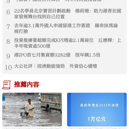
5
6
22名學員北京實習計劃啟動 楊莉珊：助力港青在國
家發展舞台找到自己位置
7
去年逾3.1萬外國人申請留港工作簽證 羅奇抹黑論
被打臉
8
投資推廣署超額完成KPI增逾2.1萬崗位 丘應樺：上
半年吸資逾500億
9
港IPO首七月集資額3282億 按年飆1.5倍
10
大公社評｜經濟動能強勁 外資信心續增
推薦內容