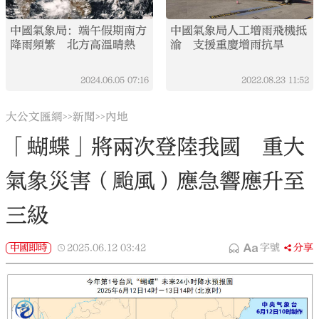
中國氣象局：端午假期南方
中國氣象局人工增雨飛機抵
降雨頻繁 北方高溫晴熱
渝 支援重慶增雨抗旱
2024.06.05
07:16
2022.08.23
11:52
大公文匯網
新聞
內地
>>
>>
「蝴蝶」將兩次登陸我國 重大
氣象災害（颱風）應急響應升至
三級
中國即時
2025.06.12
03:42
字號
分享