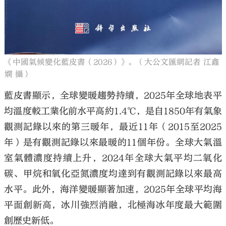
《中國氣候變化藍皮書（2026）》。（大公文匯網記者 江鑫
嫻 攝）
藍皮書顯示，全球變暖趨勢持續，2025年全球地表平
均溫度較工業化前水平高約1.4℃，是自1850年有氣象
觀測記錄以來的第三暖年，最近11年（2015至2025
年）是有觀測記錄以來最暖的11個年份。全球大氣溫
室氣體濃度持續上升，2024年全球大氣平均二氧化
碳、甲烷和氧化亞氮濃度均達到有觀測記錄以來最高
水平。此外，海洋變暖顯著加速，2025年全球平均海
平面創新高，冰川強烈消融，北極海冰年度最大範圍
創歷史新低。