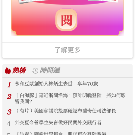
了解更多
熱榜
時間鏈
1
永和豆漿創始人林炳生去世 享年70歲
2
「白海豚」逼近浙閩沿海！預計明晚登陸 將如何影
響我國？
3
（有片）美國參議院投票確認布蘭奇任司法部長
4
外交夏令營學生矢言做好民間外交踐行者
《詠春》圈粉世界舞台 明年再次登陸香港