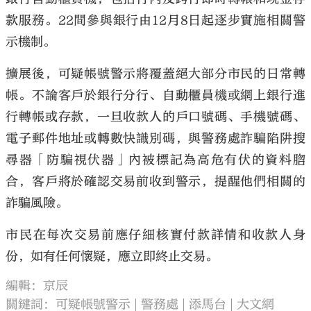
款服務。22間參與銀行由12月8日起逐步實施相關警
示機制。
擴展後，可疑帳號警示將覆蓋絕大部分市民的日常轉
帳。不論客戶於銀行分行、自動櫃員機或網上銀行進
行轉帳或存款，一旦收款人的戶口號碼、手機號碼、
電子郵件地址或轉數快識別碼，與警務處詐騙陷阱搜
尋器「防騙視伏器」內被標記為高危有伏的資料脗
合，客戶將於確認交易前收到警示，提醒他們相關的
詐騙風險。
市民在每次交易前應仔細核實付款詳情和收款人身
份，如有任何懷疑，應立即終止交易。
編輯：京辰
關鍵詞：
可疑帳號警示
警務處
添馬台
大文網