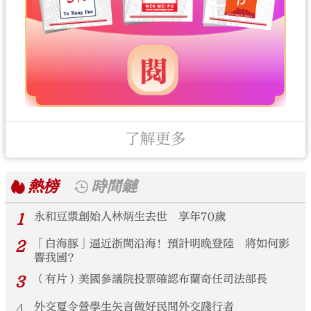
了解更多
熱榜
時間鏈
1
永和豆漿創始人林炳生去世 享年70歲
2
「白海豚」逼近浙閩沿海！預計明晚登陸 將如何影
響我國？
3
（有片）美國參議院投票確認布蘭奇任司法部長
4
外交夏令營學生矢言做好民間外交踐行者