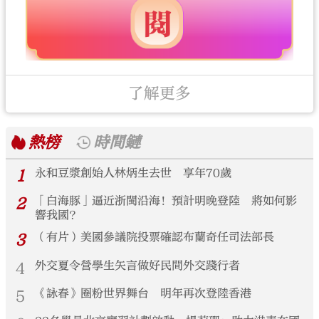
了解更多
熱榜
時間鏈
1
永和豆漿創始人林炳生去世 享年70歲
2
「白海豚」逼近浙閩沿海！預計明晚登陸 將如何影
響我國？
3
（有片）美國參議院投票確認布蘭奇任司法部長
4
外交夏令營學生矢言做好民間外交踐行者
5
《詠春》圈粉世界舞台 明年再次登陸香港