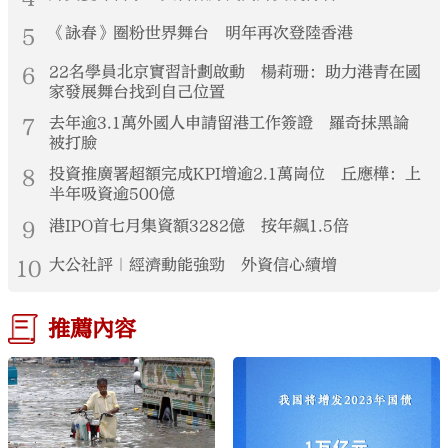
5
《詠春》圈粉世界舞台 明年再次登陸香港
6
22名學員北京實習計劃啟動 楊莉珊：助力港青在國
家發展舞台找到自己位置
7
去年逾3.1萬外國人申請留港工作簽證 羅奇抹黑論
被打臉
8
投資推廣署超額完成KPI增逾2.1萬崗位 丘應樺：上
半年吸資逾500億
9
港IPO首七月集資額3282億 按年飆1.5倍
10
大公社評｜經濟動能強勁 外資信心續增
推薦內容