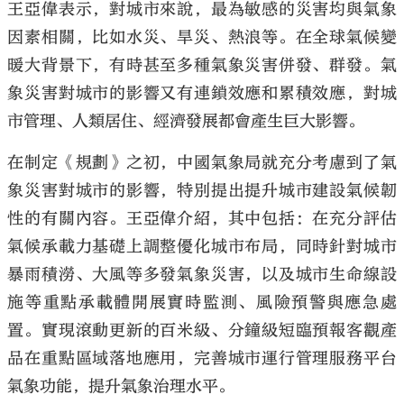
王亞偉表示，對城市來說，最為敏感的災害均與氣象
因素相關，比如水災、旱災、熱浪等。在全球氣候變
暖大背景下，有時甚至多種氣象災害併發、群發。氣
象災害對城市的影響又有連鎖效應和累積效應，對城
市管理、人類居住、經濟發展都會產生巨大影響。
在制定《規劃》之初，中國氣象局就充分考慮到了氣
象災害對城市的影響，特別提出提升城市建設氣候韌
性的有關內容。王亞偉介紹，其中包括：在充分評估
氣候承載力基礎上調整優化城市布局，同時針對城市
暴雨積澇、大風等多發氣象災害，以及城市生命線設
施等重點承載體開展實時監測、風險預警與應急處
置。實現滾動更新的百米級、分鐘級短臨預報客觀產
品在重點區域落地應用，完善城市運行管理服務平台
氣象功能，提升氣象治理水平。