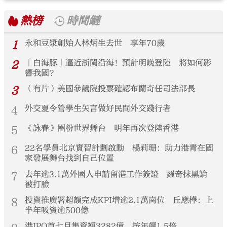
熱榜
時間鏈
1
永和豆漿創始人林炳生去世 享年70歲
2
「白海豚」逼近浙閩沿海！預計明晚登陸 將如何影
響我國？
3
（有片）美國參議院投票確認布蘭奇任司法部長
4
外交夏令營學生矢言做好民間外交踐行者
5
《詠春》圈粉世界舞台 明年再次登陸香港
6
22名學員北京實習計劃啟動 楊莉珊：助力港青在國
家發展舞台找到自己位置
7
去年逾3.1萬外國人申請留港工作簽證 羅奇抹黑論
被打臉
8
投資推廣署超額完成KPI增逾2.1萬崗位 丘應樺：上
半年吸資逾500億
港IPO首七月集資額3282億 按年飆1.5倍