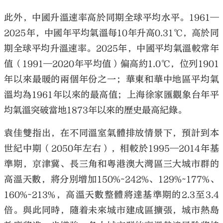
此外，中國升溫速率高於同期全球平均水平。1961—
2025年，中國年平均氣溫每10年升高0.31℃，高於同
期全球平均升溫速率。2025年，中國平均氣溫較常年
值（1991—2020年平均值）偏高約1.0℃，位列1901
年以來最暖的兩個年份之一；華東和華中地區平均氣
溫均為1961年以來的最高值；上海徐家匯觀象台年平
均氣溫突破當地1873年以來的歷史最高紀錄。
袁佳雙指出，在不同溫室氣體排放情景下，預計到本
世紀中期（2050年左右），相較於1995—2014年基
準期，京津冀、長三角和粵港澳大灣區三大城市群的
高溫天數，將分別增加150%~242%、129%~177%、
160%~213%，高溫天數整體將達基準期的2.3至3.4
倍。與此同時，隨着未來城市建成區擴張，城市熱島