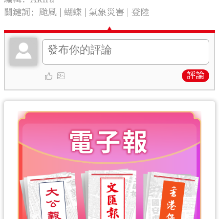
關鍵詞：
颱風
蝴蝶
氣象災害
登陸
評論