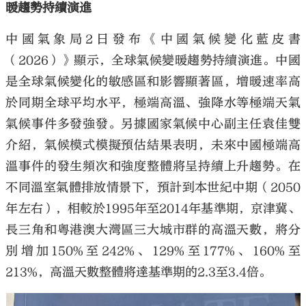
暖趨勢持續演進
中國氣象局2日發布《中國氣候變化藍皮書
（2026）》顯示，全球氣候變暖趨勢持續演進。中國
是全球氣候變化的敏感區和影響顯著區，增暖速率高
於同期全球平均水平，極端高溫、強降水等極端天氣
氣候事件多發強發。另據國家氣候中心副主任袁佳雙
介紹，氣候模式模擬預估結果表明，未來中國極端高
溫事件的發生頻次和強度整體將呈持續上升趨勢。在
不同溫室氣體排放情景下，預計到本世紀中期（2050
年左右），相較於1995年至2014年基準期，京津冀、
長三角和粵港澳大灣區三大城市群的高溫天數，將分
別增加150%至242%、129%至177%、160%至
213%，高溫天數整體將達基準期的2.3至3.4倍。