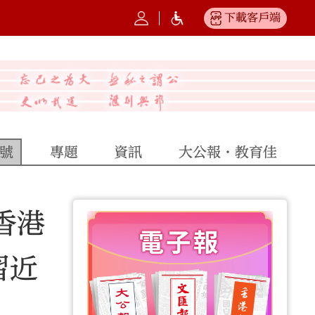
下載客戶端
號
專題
資訊
大公報·教育佳
香港
習近