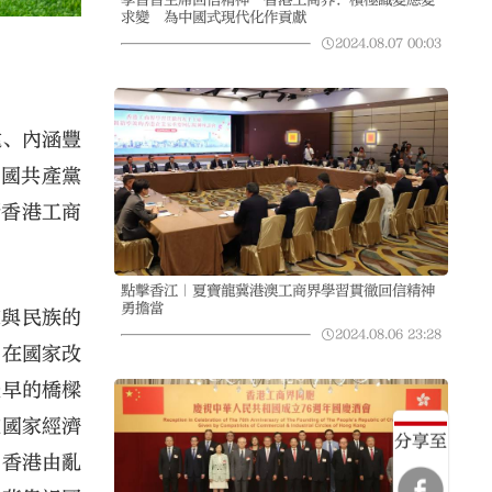
求變 為中國式現代化作貢獻
2024.08.07
00:03
遠、內涵豐
中國共產黨
晰香港工商
點擊香江｜夏寶龍冀港澳工商界學習貫徹回信精神
勇擔當
家與民族的
2024.08.06
23:28
：在國家改
最早的橋樑
在國家經濟
分享至
，香港由亂