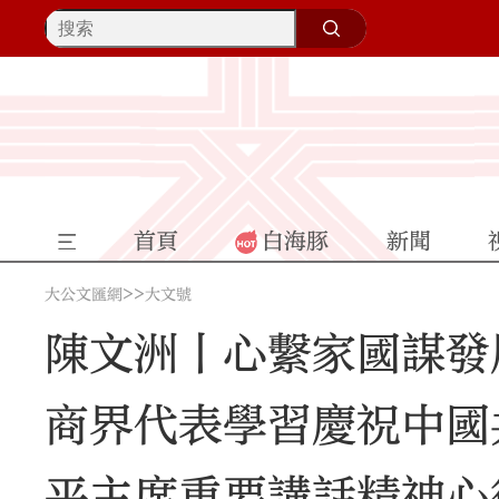
首頁
白海豚
新聞
>>
大公文匯網
大文號
陳文洲丨心繫家國謀發
商界代表學習慶祝中國
平主席重要講話精神心