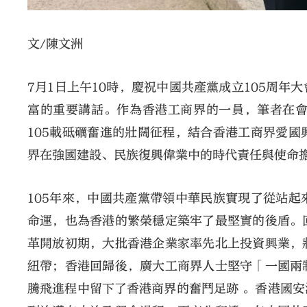
文/陳文洲
7月1日上午10時，慶祝中國共產黨成立105周
富的重要講話。作為香港工商界的一員，筆者在
105載砥礪奮進的壯闊征程，結合香港工商界愛
界在強國建設、民族復興偉業中的時代責任與使命
105年來，中國共產黨帶領中華民族實現了從站
命運，也為香港的繁榮穩定築牢了最堅實的後盾。
革開放初期，大批香港企業家率先北上投資興業，
紐帶；香港回歸後，廣大工商界人士堅守「一國兩
騰飛進程中留下了香港商界的奮鬥足跡 。香港國