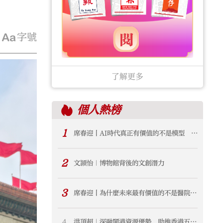
字號
了解更多
個人
熱榜
1
席春迎丨AI時代真正有價值的不是模型 而
是產業生態
2
文頴怡｜博物館背後的文創潛力
3
席春迎丨為什麼未來最有價值的不是醫院
而是「健康共同體」？
4
洪頂超｜深融閩港資源優勢 助推香港五年