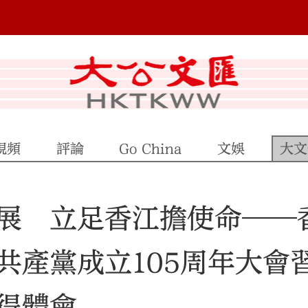
視頻
評論
Go China
文娛
大文
展 立足香江擔使命——
共產黨成立105周年大會
得體會