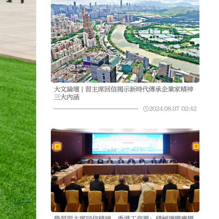
大文論壇 | 習主席回信揭示新時代傳承企業家精神
三大內涵
2024.08.07
02:42
學習習主席回信精神 香港工商界：積極識變應變