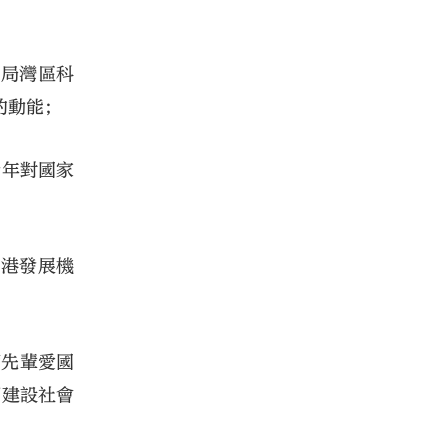
布局灣區科
的動能；
青年對國家
香港發展機
續先輩愛國
面建設社會