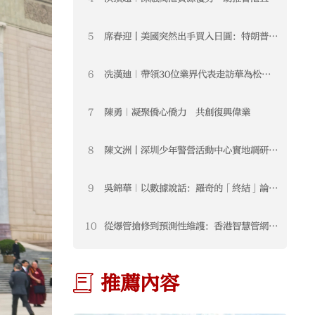
新發展
5
席春迎丨美國突然出手買入日圓：特朗普正
在把匯率變成新的地緣武器
6
冼漢廸｜帶領30位業界代表走訪華為松山
湖基地 學習交流前沿科技與數據安全經驗
7
陳勇｜凝聚僑心僑力 共創復興偉業
8
陳文洲丨深圳少年警營活動中心實地調研交
流 促進深港少警融合發展 注入青春力量
9
吳錦華｜以數據說話：羅奇的「終結」論無
視香港制度升級的事實
10
從爆管搶修到預測性維護：香港智慧管網背
後的AI城市治理機會
推薦內容