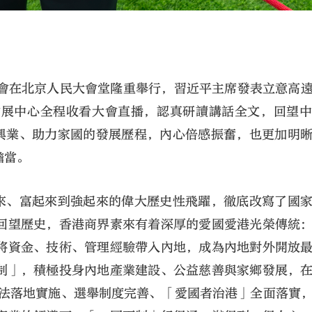
年大會在北京人民大會堂隆重舉行，習近平主席發表立意高
會展中心全程收看大會直播，認真研讀講話全文，回望
國興業、助力家國的發展歷程，內心倍感振奮，也更加明
擔當。
起來、富起來到強起來的偉大歷史性飛躍，徹底改寫了國
回望歷史，香港商界素來有着深厚的愛國愛港光榮傳統
將資金、技術、管理經驗帶入內地，成為內地對外開放
制」，積極投身內地產業建設、公益慈善與家鄉發展，
安法落地實施、選舉制度完善、「愛國者治港」全面落實