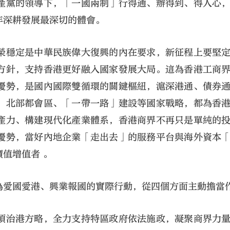
產黨的領導下，「一國兩制」行得通、辦得到、得人心
年深耕發展最深切的體會。
榮穩定是中華民族偉大復興的內在要求，新征程上要堅
方針，支持香港更好融入國家發展大局。這為香港工商
優勢，是國內國際雙循環的關鍵樞紐，滬深港通、債券
、北部都會區、「一帶一路」建設等國家戰略，都為香
產力、構建現代化產業體系，香港商界不再只是單純的
優勢，當好內地企業「走出去」的服務平台與海外資本
值增值者 。
為愛國愛港、興業報國的實際行動，從四個方面主動擔當
項治港方略，全力支持特區政府依法施政，凝聚商界力