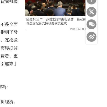
，背靠祖國
國慶76周年｜香港工商界慶祝酒會 蔡冠深籲工商
界全面配合支持政府依法施政
定不移全面
2025.09.16
07:42
界指明了發
通、互換通
港商界打開
投資者，更
「引進來」
作為：
量拚經濟、