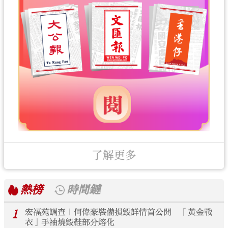
了解更多
熱榜
時間鏈
1
宏福苑調查｜何偉豪裝備損毀詳情首公開 「黃金戰
衣」手袖燒毀鞋部分熔化