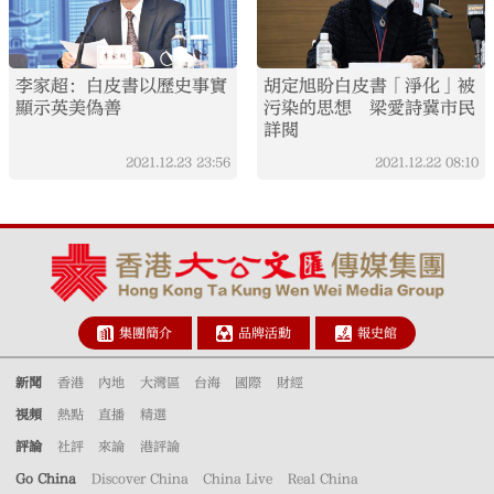
李家超：白皮書以歷史事實
胡定旭盼白皮書「淨化」被
顯示英美偽善
污染的思想 梁愛詩冀市民
詳閱
2021.12.23
23:56
2021.12.22
08:10
集團簡介
品牌活動
報史館
新聞
香港
內地
大灣區
台海
國際
財經
視頻
熱點
直播
精選
評論
社評
來論
港評論
Go China
Discover China
China Live
Real China