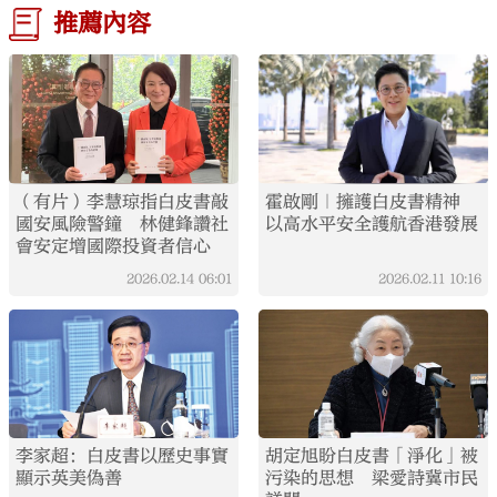
推薦內容
（有片）李慧琼指白皮書敲
霍啟剛｜擁護白皮書精神
國安風險警鐘 林健鋒讚社
以高水平安全護航香港發展
會安定增國際投資者信心
2026.02.14
06:01
2026.02.11
10:16
李家超：白皮書以歷史事實
胡定旭盼白皮書「淨化」被
顯示英美偽善
污染的思想 梁愛詩冀市民