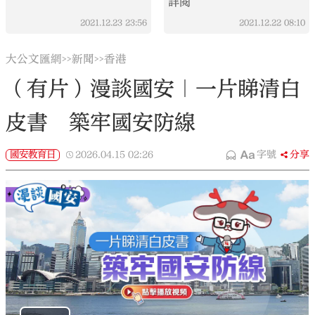
詳閱
2021.12.23
23:56
2021.12.22
08:10
大公文匯網
新聞
香港
>>
>>
（有片）漫談國安｜一片睇清白
皮書 築牢國安防線
國安教育日
2026.04.15
02:26
字號
分享