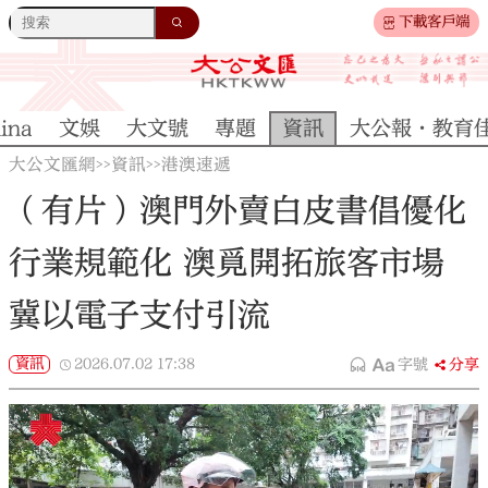
下載客戶端
ina
文娛
大文號
專題
資訊
大公報·教育
大公文匯網
資訊
港澳速遞
>>
>>
（有片）澳門外賣白皮書倡優化
行業規範化 澳覓開拓旅客市場
冀以電子支付引流
資訊
2026.07.02
17:38
字號
分享