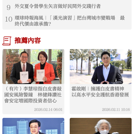
9
外交夏令營學生矢言做好民間外交踐行者
10
環球時報海風｜「漢光演習」把台灣城市變戰場 最
終代價由誰承擔？
推薦內容
（有片）李慧琼指白皮書敲
霍啟剛｜擁護白皮書精神
國安風險警鐘 林健鋒讚社
以高水平安全護航香港發展
會安定增國際投資者信心
2026.02.14
06:01
2026.02.11
10:16