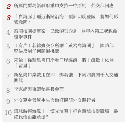
2
所羅門群島新政府重申支持一中原則 外交部回應
3
「白海豚」逼近浙閩沿海！預計明晚登陸 將如何影
響我國？
4
泰國校園槍擊案｜已致8死15傷 為年內第二起致命
槍擊事件
5
（有片）菲律賓交存所謂「黃岩島海圖」 國防部：
堅決反制任何鬧海挑釁
6
來論｜從新皇崗口岸看口岸經濟 將「流量」化為
「留量」
7
新皇崗口岸啟用在即 鄧炳強：下周四展開千人交通
測試
8
李家超與東盟秘書長會面
9
外交夏令營學生矢言做好民間外交踐行者
10
環球時報海風｜「漢光演習」把台灣城市變戰場 最
終代價由誰承擔？