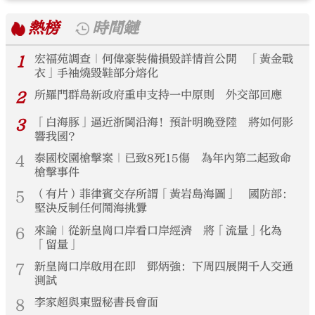
熱榜
時間鏈
1
宏福苑調查｜何偉豪裝備損毀詳情首公開 「黃金戰
衣」手袖燒毀鞋部分熔化
2
所羅門群島新政府重申支持一中原則 外交部回應
3
「白海豚」逼近浙閩沿海！預計明晚登陸 將如何影
響我國？
4
泰國校園槍擊案｜已致8死15傷 為年內第二起致命
槍擊事件
5
（有片）菲律賓交存所謂「黃岩島海圖」 國防部：
堅決反制任何鬧海挑釁
6
來論｜從新皇崗口岸看口岸經濟 將「流量」化為
「留量」
7
新皇崗口岸啟用在即 鄧炳強：下周四展開千人交通
測試
8
李家超與東盟秘書長會面