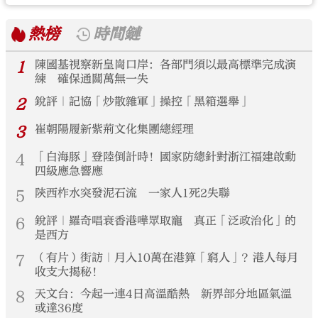
熱榜
時間鏈
1
陳國基視察新皇崗口岸：各部門須以最高標準完成演
練 確保通關萬無一失
2
銳評｜記協「炒散雜軍」操控「黑箱選舉」
3
崔朝陽履新紫荊文化集團總經理
4
「白海豚」登陸倒計時！國家防總針對浙江福建啟動
四級應急響應
5
陝西柞水突發泥石流 一家人1死2失聯
6
銳評｜羅奇唱衰香港嘩眾取寵 真正「泛政治化」的
是西方
7
（有片）街訪｜月入10萬在港算「窮人」？港人每月
收支大揭秘！
8
天文台：今起一連4日高溫酷熱 新界部分地區氣溫
或達36度