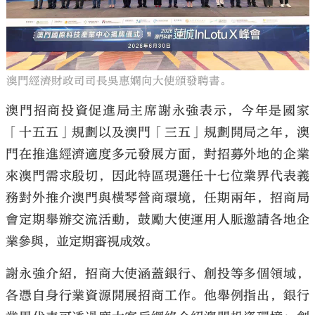
澳門經濟財政司司長吳惠嫻向大使頒發聘書。
澳門招商投資促進局主席謝永強表示，今年是國家
「十五五」規劃以及澳門「三五」規劃開局之年，澳
門在推進經濟適度多元發展方面，對招募外地的企業
來澳門需求殷切，因此特區現選任十七位業界代表義
務對外推介澳門與橫琴營商環境，任期兩年，招商局
會定期舉辦交流活動，鼓勵大使運用人脈邀請各地企
業參與，並定期審視成效。
謝永強介紹，招商大使涵蓋銀行、創投等多個領域，
各憑自身行業資源開展招商工作。他舉例指出，銀行