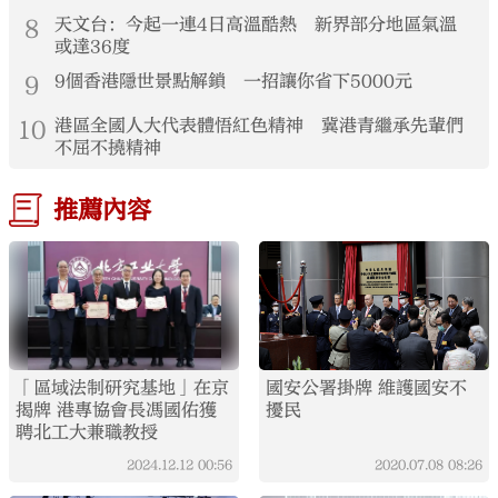
8
天文台：今起一連4日高溫酷熱 新界部分地區氣溫
或達36度
9
9個香港隱世景點解鎖 一招讓你省下5000元
10
港區全國人大代表體悟紅色精神 冀港青繼承先輩們
不屈不撓精神
推薦內容
「區域法制研究基地」在京
國安公署掛牌 維護國安不
揭牌 港專協會長馮國佑獲
擾民
聘北工大兼職教授
2024.12.12
00:56
2020.07.08
08:26