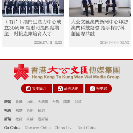
（有片）澳門生產力中心成
大公文匯澳門新聞中心拜訪
立30周年 經財司提四點期
澳門科技總會 攜手探討科
望：對接產業培育人才
創國際共融
2026.07.16
10:02
2026.06.09
02:52
集團簡介
品牌活動
報史館
新聞
香港
內地
大灣區
台海
國際
財經
視頻
熱點
直播
精選
評論
社評
來論
港評論
Go China
Discover China
China Live
Real China