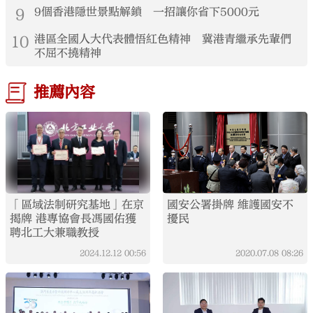
9
9個香港隱世景點解鎖 一招讓你省下5000元
10
港區全國人大代表體悟紅色精神 冀港青繼承先輩們
不屈不撓精神
推薦內容
「區域法制研究基地」在京
國安公署掛牌 維護國安不
揭牌 港專協會長馮國佑獲
擾民
聘北工大兼職教授
2024.12.12
00:56
2020.07.08
08:26