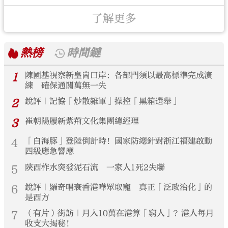
了解更多
熱榜
時間鏈
1
陳國基視察新皇崗口岸：各部門須以最高標準完成演
練 確保通關萬無一失
2
銳評｜記協「炒散雜軍」操控「黑箱選舉」
3
崔朝陽履新紫荊文化集團總經理
4
「白海豚」登陸倒計時！國家防總針對浙江福建啟動
四級應急響應
5
陝西柞水突發泥石流 一家人1死2失聯
6
銳評｜羅奇唱衰香港嘩眾取寵 真正「泛政治化」的
是西方
7
（有片）街訪｜月入10萬在港算「窮人」？港人每月
收支大揭秘！