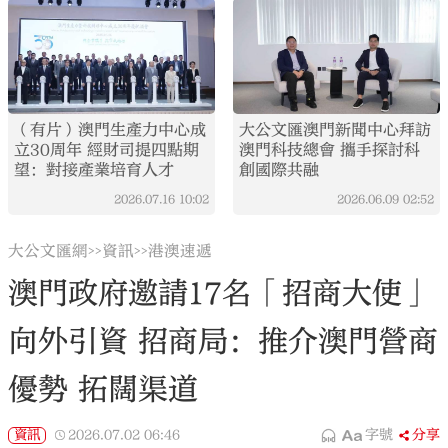
（有片）澳門生產力中心成
大公文匯澳門新聞中心拜訪
立30周年 經財司提四點期
澳門科技總會 攜手探討科
望：對接產業培育人才
創國際共融
2026.07.16
10:02
2026.06.09
02:52
大公文匯網
資訊
港澳速遞
>>
>>
澳門政府邀請17名「招商大使」
向外引資 招商局：推介澳門營商
優勢 拓闊渠道
資訊
2026.07.02
06:46
字號
分享