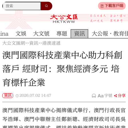
下載客戶端
ina
文娛
大文號
專題
資訊
大公報·教育
大公文匯網
資訊
港澳速遞
>>
>>
澳門國際科技產業中心助力科創
落戶 經財司：聚焦經濟多元 培
育標杆企業
資訊
2026.07.02
14:47
字號
分享
澳門國際科技產業中心揭牌儀式舉行，澳門行政長官
岑浩輝、澳門中聯辦主任鄭新聰、經濟財政司司長吳