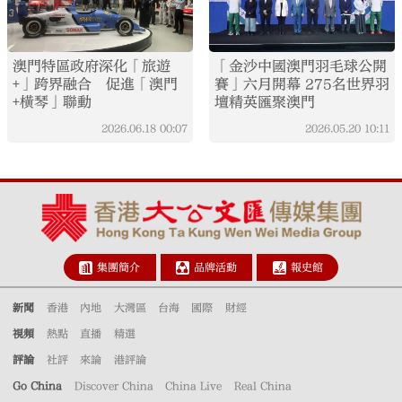
澳門特區政府深化「旅遊
「金沙中國澳門羽毛球公開
+」跨界融合 促進「澳門
賽」六月開幕 275名世界羽
+橫琴」聯動
壇精英匯聚澳門
2026.06.18
00:07
2026.05.20
10:11
集團簡介
品牌活動
報史館
新聞
香港
內地
大灣區
台海
國際
財經
視頻
熱點
直播
精選
評論
社評
來論
港評論
Go China
Discover China
China Live
Real China