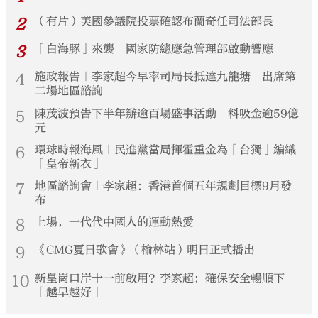
2
（有片）美國參議院投票確認布蘭奇任司法部長
3
「白海豚」來襲 國家防總應急管理部啟動響應
4
施政報告｜李家超今早率司局長抵達九龍塘 出席第
二場地區諮詢
5
陳茂波預告下半年辦逾百場盛事活動 料吸金逾59億
元
6
環球時報海風｜民進黨當局揮霍重金為「台獨」編織
「皇帝新衣」
7
地區諮詢會｜李家超：香港首個五年規劃目標9月發
布
8
上場，一代代中國人的運動熱愛
9
《CMG夏日歌會》（榆林站）明日正式播出
10
新皇崗口岸十一前啟用？李家超：確保安全暢順下
「越早越好」