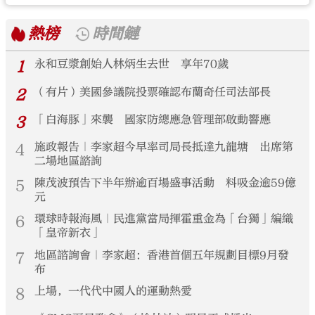
熱榜
時間鏈
1
永和豆漿創始人林炳生去世 享年70歲
2
（有片）美國參議院投票確認布蘭奇任司法部長
3
「白海豚」來襲 國家防總應急管理部啟動響應
4
施政報告｜李家超今早率司局長抵達九龍塘 出席第
二場地區諮詢
5
陳茂波預告下半年辦逾百場盛事活動 料吸金逾59億
元
6
環球時報海風｜民進黨當局揮霍重金為「台獨」編織
「皇帝新衣」
7
地區諮詢會｜李家超：香港首個五年規劃目標9月發
布
8
上場，一代代中國人的運動熱愛