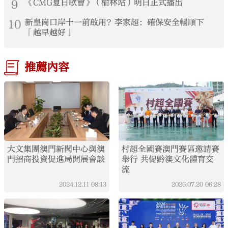
9
《CMG夏日歌會》（榆林站）明日正式播出
10
新皇崗口岸十一前啟用？李家超：確保安全暢順下
「越早越好」
推薦內容
大文集團澳門新聞中心與澳
村超全國賽澳門賽區邀請賽
門招商投資促進局開展會談
舉行 共促黔澳文化體育交
流
2024.12.11
08:13
2026.07.20
06:28