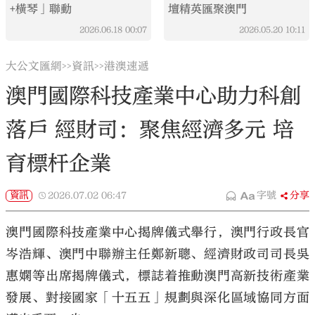
+橫琴」聯動
壇精英匯聚澳門
2026.06.18
00:07
2026.05.20
10:11
大公文匯網
資訊
港澳速遞
>>
>>
澳門國際科技產業中心助力科創
落戶 經財司：聚焦經濟多元 培
育標杆企業
資訊
2026.07.02
06:47
字號
分享
澳門國際科技產業中心揭牌儀式舉行，澳門行政長官
岑浩輝、澳門中聯辦主任鄭新聰、經濟財政司司長吳
惠嫻等出席揭牌儀式，標誌着推動澳門高新技術產業
發展、對接國家「十五五」規劃與深化區域協同方面