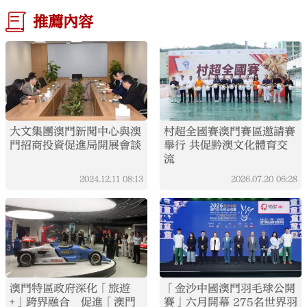
推薦內容
大文集團澳門新聞中心與澳
村超全國賽澳門賽區邀請賽
門招商投資促進局開展會談
舉行 共促黔澳文化體育交
流
2024.12.11
08:13
2026.07.20
06:28
澳門特區政府深化「旅遊
「金沙中國澳門羽毛球公開
+」跨界融合 促進「澳門
賽」六月開幕 275名世界羽