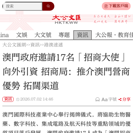
下載客戶端
ina
文娛
大文號
專題
資訊
大公報·教育
大公文匯網
資訊
港澳速遞
>>
>>
澳門政府邀請17名「招商大使」
向外引資 招商局：推介澳門營商
優勢 拓闊渠道
資訊
2026.07.02
14:46
字號
分享
澳門國際科技產業中心舉行揭牌儀式，將協助生物醫
藥、數字科技、集成電路及航天科技等重點領域的優