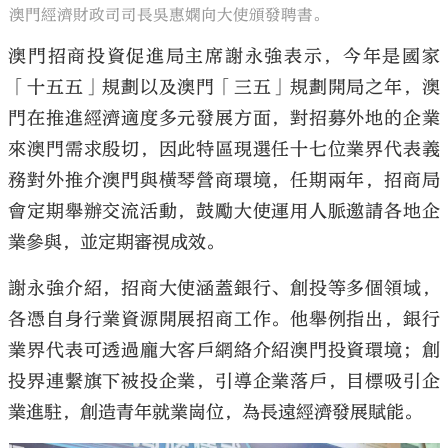
澳門經濟財政司司長吳惠嫻向大使頒發聘書。
澳門招商投資促進局主席謝永強表示，今年是國家
「十五五」規劃以及澳門「三五」規劃開局之年，澳
門在推進經濟適度多元發展方面，對招募外地的企業
來澳門需求殷切，因此特區現選任十七位業界代表義
務對外推介澳門與橫琴營商環境，任期兩年，招商局
會定期舉辦交流活動，鼓勵大使運用人脈邀請各地企
業參與，並定期審視成效。
謝永強介紹，招商大使涵蓋銀行、創投等多個領域，
各憑自身行業資源開展招商工作。他舉例指出，銀行
業界代表可透過龐大客戶網絡介紹澳門投資環境；創
投界連繫旗下被投企業，引導企業落戶，目標吸引企
業進駐，創造青年就業崗位，為長遠經濟發展賦能。