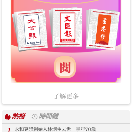
了解更多
熱榜
時間鏈
1
永和豆漿創始人林炳生去世 享年70歲