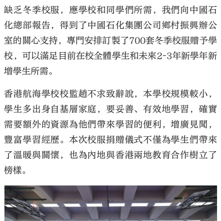
缺乏冬季校服，應學校和同學們所需，我們向中國石
化總部報告，得到了中國石化集團公司鄉村振興辦公
室的關心支持，專門安排訂製了700套冬季校服贈予學
校，可以滿足目前在校全體學生和未來2~3年新學年新
增學生所需。
香港航海學校校監趙不求致辭說，本學校規模較小，
學生多出身自基層家庭，要妥善、有效地學習，確實
需要額外的資源為他們帶來學習的便利，增廣見聞，
豐富學習經歷。本次校服捐贈儀式不僅為學生們帶來
了溫暖與關懷，也為內地與香港兩地教育合作樹立了
榜樣。