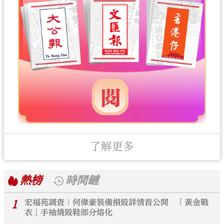
了解更多
熱榜
時間鏈
1
宏福苑調查｜何偉豪裝備損毀詳情首公開 「黃金戰
衣」手袖燒毀鞋部分熔化