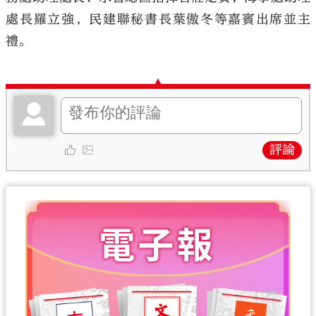
處長羅立強，民建聯秘書長葉傲冬等嘉賓出席並主
禮。
評論