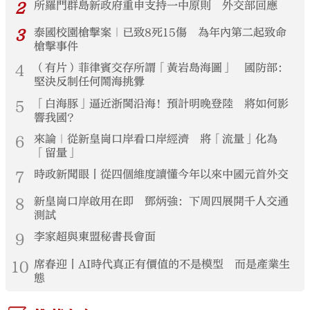
2
所羅門群島新政府重申支持一中原則 外交部回應
3
泰國校園槍擊案｜已致8死15傷 為年內第二起致命
槍擊事件
4
（有片）菲律賓交存所謂「黃岩島海圖」 國防部：
堅決反制任何鬧海挑釁
5
「白海豚」逼近浙閩沿海！預計明晚登陸 將如何影
響我國？
6
來論｜從新皇崗口岸看口岸經濟 將「流量」化為
「留量」
7
時政新聞眼丨從四個維度讀懂今年以來中國元首外交
8
新皇崗口岸啟用在即 鄧炳強：下周四展開千人交通
測試
9
李家超與東盟秘書長會面
10
席春迎丨AI時代真正有價值的不是模型 而是產業生
態