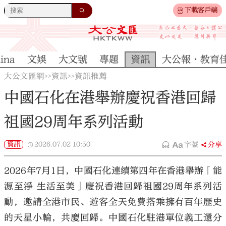
下載客戶端
ina
文娛
大文號
專題
資訊
大公報·教育
大公文匯網
資訊
資訊推薦
>>
>>
中國石化在港舉辦慶祝香港回歸
祖國29周年系列活動
資訊
2026.07.02
10:50
字號
分享
2026年7月1日，中國石化連續第四年在香港舉辦「能
源至淨 生活至美」慶祝香港回歸祖國29周年系列活
動，邀請全港市民、遊客全天免費搭乘擁有百年歷史
的天星小輪，共慶回歸。中國石化駐港單位義工還分