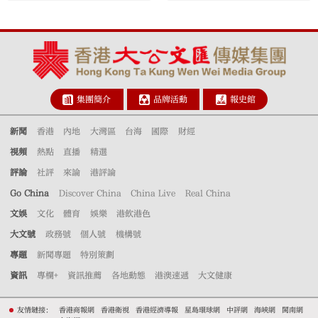
集團簡介
品牌活動
報史館
新聞
香港
內地
大灣區
台海
國際
財經
視頻
熱點
直播
精選
評論
社評
來論
港評論
Go China
Discover China
China Live
Real China
文娛
文化
體育
娛樂
港飲港色
大文號
政務號
個人號
機構號
專題
新聞專題
特別策劃
資訊
專欄+
資訊推薦
各地動態
港澳速遞
大文健康
友情鏈接：
香港商報網
香港衛視
香港經濟導報
星島環球網
中評網
海峽網
閩南網