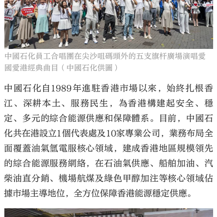
中國石化員工合唱團在尖沙咀碼頭外的五支旗杆廣場演唱愛
國愛港經典曲目（中國石化供圖）
中國石化自1989年進駐香港市場以來，始終扎根香
江、深耕本土、服務民生，為香港構建起安全、穩
定、多元的綜合能源供應和保障體系。目前，中國石
化共在港設立1個代表處及10家專業公司，業務布局全
面覆蓋油氣氫電服核心領域，建成香港地區規模領先
的綜合能源服務網絡，在石油氣供應、船舶加油、汽
柴油直分銷、機場航煤及綠色甲醇加注等核心領域佔
據市場主導地位，全方位保障香港能源穩定供應。