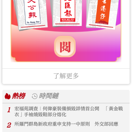
了解更多
熱榜
時間鏈
1
宏福苑調查｜何偉豪裝備損毀詳情首公開 「黃金戰
衣」手袖燒毀鞋部分熔化
2
所羅門群島新政府重申支持一中原則 外交部回應