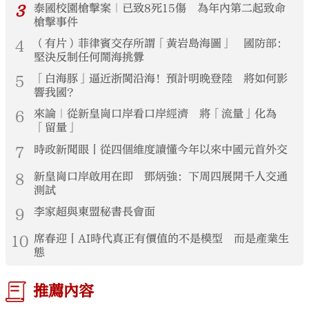
3
泰國校園槍擊案｜已致8死15傷 為年內第二起致命
槍擊事件
4
（有片）菲律賓交存所謂「黃岩島海圖」 國防部：
堅決反制任何鬧海挑釁
5
「白海豚」逼近浙閩沿海！預計明晚登陸 將如何影
響我國？
6
來論｜從新皇崗口岸看口岸經濟 將「流量」化為
「留量」
7
時政新聞眼丨從四個維度讀懂今年以來中國元首外交
8
新皇崗口岸啟用在即 鄧炳強：下周四展開千人交通
測試
9
李家超與東盟秘書長會面
10
席春迎丨AI時代真正有價值的不是模型 而是產業生
態
推薦內容