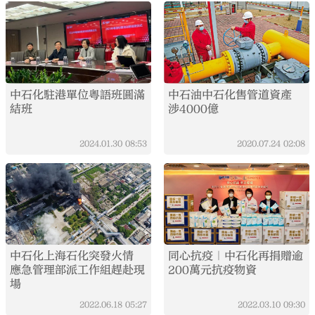
中石化駐港單位粵語班圓滿
中石油中石化售管道資產
結班
涉4000億
2024.01.30
08:53
2020.07.24
02:08
中石化上海石化突發火情
同心抗疫｜中石化再捐贈逾
應急管理部派工作組趕赴現
200萬元抗疫物資
場
2022.06.18
05:27
2022.03.10
09:30