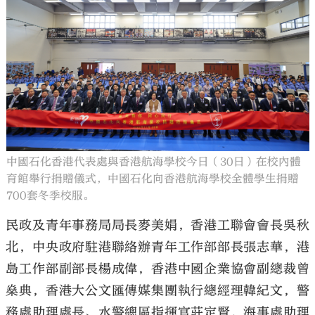
中國石化香港代表處與香港航海學校今日（30日）在校內體
育館舉行捐贈儀式，中國石化向香港航海學校全體學生捐贈
700套冬季校服。
民政及青年事務局局長麥美娟，香港工聯會會長吳秋
北，中央政府駐港聯絡辦青年工作部部長張志華，港
島工作部副部長楊成偉，香港中國企業協會副總裁曾
燊典，香港大公文匯傳媒集團執行總經理韓紀文，警
務處助理處長、水警總區指揮官莊定賢，海事處助理