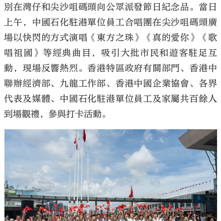
別在灣仔和尖沙咀碼頭向公眾派發節日紀念品。當日
上午，中國石化駐港單位員工合唱團在尖沙咀碼頭廣
場以快閃的方式演唱《東方之珠》《真的愛你》《歌
唱祖國》等經典曲目，吸引大批市民和遊客駐足互
大公文匯
動，現場反響熱烈。香港特區政府有關部門、香港中
聯辦經濟部、九龍工作部、香港中國企業協會、各界
代表及媒體、中國石化駐港單位員工及家屬共百餘人
到場觀禮，參與打卡活動。