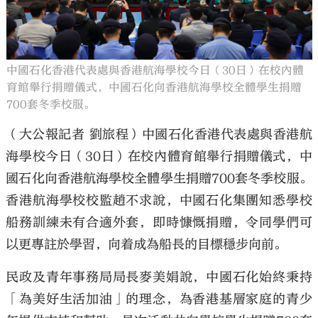
中國石化香港代表處與香港航海學校今日（30日）在校內體
育館舉行捐贈儀式，中國石化向香港航海學校全體學生捐贈
700套冬季校服。
（大公報記者 劉旅程）中國石化香港代表處與香港航
海學校今日（30日）在校內體育館舉行捐贈儀式，中
國石化向香港航海學校全體學生捐贈700套冬季校服。
香港航海學校校監趙不求說，中國石化集團知悉學校
船務訓練未有合適外套，即時慷慨捐贈，令同學們可
以更專註於學習，向着成為船長的目標穩步向前。
民政及青年事務局局長麥美娟說，中國石化始終秉持
「為美好生活加油」的理念，為香港基層家庭的青少