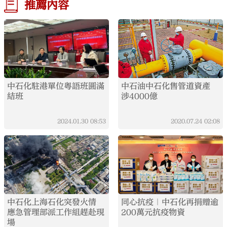
推薦內容
中石化駐港單位粵語班圓滿
中石油中石化售管道資產
結班
涉4000億
2024.01.30
08:53
2020.07.24
02:08
中石化上海石化突發火情
同心抗疫｜中石化再捐贈逾
應急管理部派工作組趕赴現
200萬元抗疫物資
場