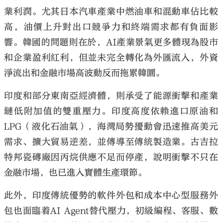
業利潤。尤其日本汽車產業中燃油車和混動車佔比較
高，油價上升對出口競爭力和終端需求都有負面影
響。韓國的問題則在於，AI產業景氣更多體現為股市
和企業盈利紅利，但並未完全轉化為外匯流入，外資
淨流出和金融市場高波動反而拖累韓圜。
印度和部分東南亞經濟體，則承受了能源衝擊和產業
鏈低附加值的雙重壓力。印度高度依賴進口原油和
LPG（液化石油氣），海灣局勢擾動會迅速推高美元
需求、擴大貿易逆差，並傳導至傳統製造業。古吉拉
特邦瓷磚廠因丙烷供應不足而停產，說明衝擊不只在
金融市場，也已進入實體生產環節。
此外，印度傳統優勢的軟件外包和成本中心型服務外
包也面臨着AI Agent替代壓力，初級編程、客服、數