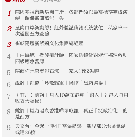
1
陳國基視察新皇崗口岸：各部門須以最高標準完成演
練 確保通關萬無一失
2
皇崗口岸新動態！紅外體溫偵測系統就位 私家車一
次過關五方查驗
3
崔朝陽履新紫荊文化集團總經理
4
「白海豚」登陸倒計時！國家防總針對浙江福建啟動
四級應急響應
5
陝西柞水突發泥石流 一家人1死2失聯
6
銳評｜記協「炒散雜軍」操控「黑箱選舉」
7
（有片）街訪｜月入10萬在港算「窮人」？港人每月
收支大揭秘！
8
銳評｜羅奇唱衰香港嘩眾取寵 真正「泛政治化」的
是西方
9
天文台：今起一連4日高溫酷熱 新界部分地區氣溫
或達36度