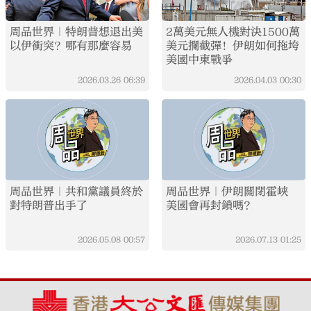
周品世界｜特朗普想退出美
2萬美元無人機對決1500萬
以伊衝突？哪有那麼容易
美元攔截彈！伊朗如何拖垮
美國中東戰爭
2026.03.26
06:39
2026.04.03
00:30
周品世界｜共和黨議員終於
周品世界｜伊朗關閉霍峽
對特朗普出手了
美國會再封鎖嗎？
2026.05.08
00:57
2026.07.13
01:25