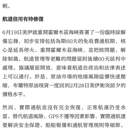
剩。
航道信用有待修復
6月19日美伊就重開霍爾木茲海峽簽署了一份臨時諒解
備忘錄，初步安排包括為期60天的免收費通航期，核
心是延長停火、重開霍爾木茲海峽，並把核問題、解
除制裁、航道管理等更難的問題留到後續60天談判中
處理。協議層面開放，意味着航道在政治和法律表述
上可以通行。於是，原油市場的地緣風險溢價快速壓
縮，布蘭特原油現貨一度回到2月28日美伊衝突前夕的
價格水平。
然而，實際通航並沒有完全恢復，正常航運仍受水
雷、替代航道風險、GPS干擾等因素影響，實際通航還
要解決安全保證、船舶報備和通航管理規則等細節。