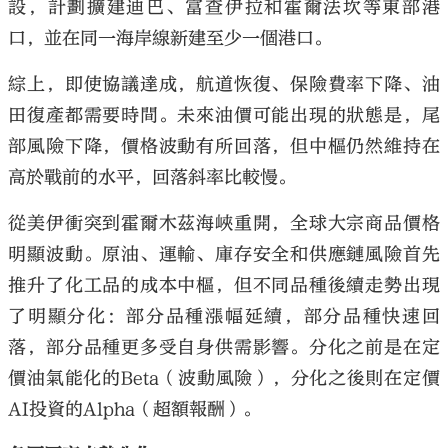
設，計劃擴建迪巴、富查伊拉和霍爾法坎等東部港
口，並在同一海岸線新建至少一個港口。
綜上，即使協議達成，航道恢復、保險費率下降、油
田復產都需要時間。未來油價可能出現的狀態是，尾
部風險下降，價格波動有所回落，但中樞仍然維持在
高於戰前的水平，回落斜率比較慢。
從美伊衝突到霍爾木茲海峽重開，全球大宗商品價格
明顯波動。原油、運輸、庫存安全和供應鏈風險首先
推升了化工品的成本中樞，但不同品種後續走勢出現
了明顯分化：部分品種漲幅延續，部分品種快速回
落，部分品種更多受自身供需影響。分化之前是在定
價油氣能化的Beta（波動風險），分化之後則在定價
AI投資的Alpha（超額報酬）。