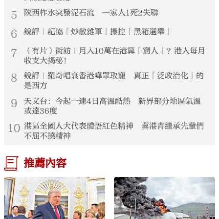
5
陝西柞水突發泥石流 一家人1死2失聯
6
銳評｜記協「炒散雜軍」操控「黑箱選舉」
7
（有片）街訪｜月入10萬在港算「窮人」？港人每月
收支大揭秘！
8
銳評｜羅奇唱衰香港嘩眾取寵 真正「泛政治化」的
是西方
9
天文台：今起一連4日高溫酷熱 新界部分地區氣溫
或達36度
10
港區全國人大代表體悟紅色精神 冀港青繼承先輩們
不屈不撓精神
推薦內容