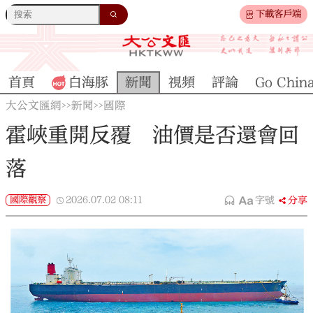
下載客戶端
首頁
白海豚
新聞
視頻
評論
Go Chin
大公文匯網
新聞
國際
>>
>>
霍峽重開反覆 油價是否還會回
落
國際觀察
2026.07.02
08:11
字號
分享