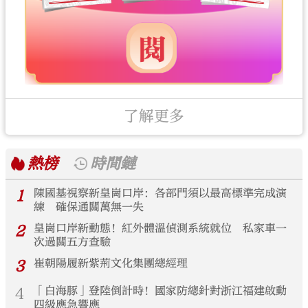
了解更多
熱榜
時間鏈
1
陳國基視察新皇崗口岸：各部門須以最高標準完成演
練 確保通關萬無一失
2
皇崗口岸新動態！紅外體溫偵測系統就位 私家車一
次過關五方查驗
3
崔朝陽履新紫荊文化集團總經理
4
「白海豚」登陸倒計時！國家防總針對浙江福建啟動
四級應急響應