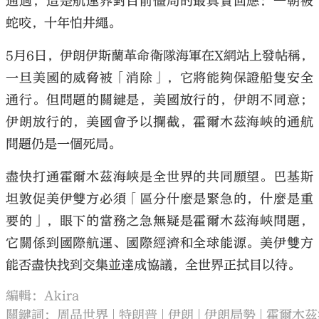
通過，這是航運界對目前僵局的最真實回應：一朝被
蛇咬，十年怕井繩。
5月6日，伊朗伊斯蘭革命衛隊海軍在X網站上發帖稱，
一旦美國的威脅被「消除」，它將能夠保證船隻安全
通行。但問題的關鍵是，美國放行的，伊朗不同意；
伊朗放行的，美國會予以攔截，霍爾木茲海峽的通航
問題仍是一個死局。
盡快打通霍爾木茲海峽是全世界的共同願望。巴基斯
坦敦促美伊雙方必須「區分什麼是緊急的，什麼是重
要的」，眼下的當務之急無疑是霍爾木茲海峽問題，
它關係到國際航運、國際經濟和全球能源。美伊雙方
能否盡快找到交集並達成協議，全世界正拭目以待。
編輯：Akira
關鍵詞：
周品世界
特朗普
伊朗
伊朗局勢
霍爾木茲