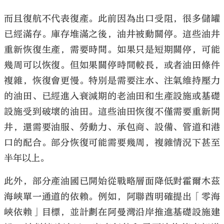
而且復航不代表復產。此前因為出口受阻，很多儲罐
已經滿存。庫存堆滿之後，油井被動關停。這些油井
重新恢復生產，需要時間。如果只是短期關停，可能
幾周可以恢復。但如果關停時間較長，或者油田條件
複雜，恢復會更慢。特別是需要注水、注氣維持壓力
的油田、已經進入衰減期的老油田和生產設施或基礎
設施受到破壞的油田。這些油田恢復不僅需要重新開
井，還需要油服、勞動力、承包商、設備、管道和港
口的配合。部分恢復可能需要幾周，複雜情況下甚至
半年以上。
此外，部分產油國已開始從戰略層面降低對霍爾木茲
海峽單一通道的依賴。例如，阿聯酋明確提出「零海
峽依賴」目標，並計劃在阿曼灣沿岸推進基礎設施建