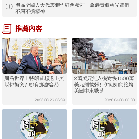
10
港區全國人大代表體悟紅色精神 冀港青繼承先輩們
不屈不撓精神
推薦內容
周品世界｜特朗普想退出美
2萬美元無人機對決1500萬
以伊衝突？哪有那麼容易
美元攔截彈！伊朗如何拖垮
美國中東戰爭
2026.03.26
06:39
2026.04.03
00:30