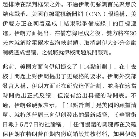
題排除在談判框架之外。不過伊朗仍強調首先聚焦於
結束戰爭。美國有線電視新聞網（CNN）報道稱，美
伊雙方正在朝着達成「結束戰爭備忘錄」的目標邁
進。伊朗方面提出，在備忘錄達成之後，雙方將在30
天內就解除霍爾木茲海峽封鎖、取消對伊大部分金融
制裁達成協議，之後將就伊核問題展開談判。
此前，美國方面向伊朗提交了「14點計劃」，在「去
核」問題上對伊朗提出了更嚴格的要求。伊朗外交部
發言人稱，伊朗方面正在研究這個計劃，並將在適當
時間做出正式反饋，但沒有給出具體的時間表。不
過，伊朗強硬派表示，「14點計劃」是美國的願望清
單。就特朗普周三向伊朗發出的最新威脅，《華爾街
日報》5月7日的社論稱，「任何協議的關鍵都在於確
保伊朗在特朗普任期內徹底銷毀其核材料，如果伊朗