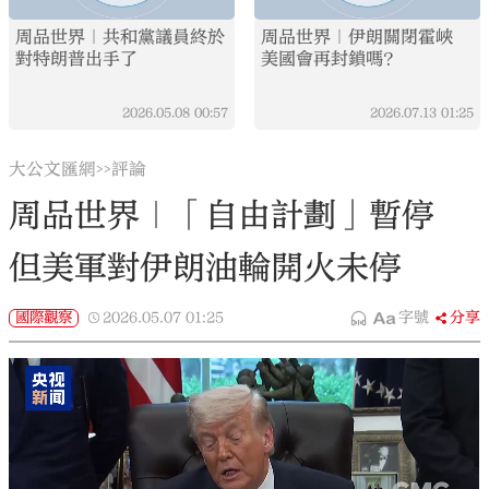
周品世界｜共和黨議員終於
周品世界｜伊朗關閉霍峽
對特朗普出手了
美國會再封鎖嗎？
2026.05.08
00:57
2026.07.13
01:25
大公文匯網
評論
>>
周品世界｜「自由計劃」暫停
但美軍對伊朗油輪開火未停
國際觀察
2026.05.07
01:25
字號
分享