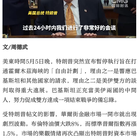
文/周德武
美東時間5月5日晚，特朗普突然宣布暫停執行旨在打
通霍爾木茲海峽的「自由計劃」，理由之一是響應巴
基斯坦和其他國家的請求，理由之二是美伊雙方的談
判取得重大進展。巴基斯坦正充當美伊兩國的中間
人，努力促成雙方達成一項結束戰爭的備忘錄。
受特朗普帖文的影響，華爾街金融市場一開市就出現
劇烈波動。布倫特油價大跌8%，而標準普爾指數再漲
1.5%，市場的樂觀情緒再次凸顯出特朗普對資本市場