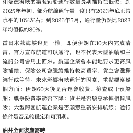
和曼德海峽的集裝箱船通行數量長期維持在低位；到
2025年年初，部分航線通行量一度只有2023年底正常
水平的10%左右；到2026年5月，通行量仍然比2023
年均值低約80%。
霍爾木茲海峽也是一樣。即便伊朗在30天內完成清
雷，官方宣布航道可以通行，也不代表大型油輪和主
流船公司會馬上回來。航運企業會本能地要求更高風
險補償，保險公司會繼續維持較高費率，貨主會選擇
繞行或等待。未來影響海峽通行的因素，重點觀察幾
個方面：伊朗60天後是否還會收費、檢查或干預船
舶；戰爭險費率能否下降；貨主是否願意承擔相關風
險；大型跨國航運企業是否願意重新安排航線；通行
條件是否足夠穩定和可預期。
油井全面復產需時