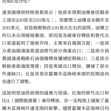
出現K型分化？
連美國總統特朗普都表示「他原本預期油價會因戰爭
上漲至200甚至250美元」，但實際上油價並未飆升至
200美元，而是被壓制在100美元左右的區間。油價之
所以未出現極端暴漲，原因是各國庫存釋放和替代出
口渠道起到了緩衝作用，主要來自幾個方面：一是部
分產油國通過管道油替代部分海運出口；二是部分消
費國通過戰略石油儲備釋放彌補短期缺口；三是部分
剩餘產能適度增產；四是美國出口增加，彌補了部分
外運缺口；五是其他非霍爾木茲海峽來源的短期流向
也進行了調整。
這說明原油供給側的適應力很強。紅海的替代出口和
IEA（國際能源署）庫存釋放，在一定程度上緩衝了霍
爾木茲海峽外運受限的衝擊。儘管霍爾木茲海峽日均