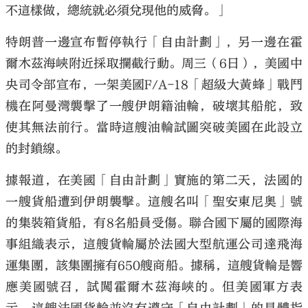
不這樣做，總統就必須兌現他的威脅。」
特朗普一邊宣布暫停執行「自由計劃」，另一邊在霍
爾木茲海峽附近採取攔截行動。周三（6日），美國中
央司令部宣布，一架美國F/A-18「超級大黃蜂」戰鬥
機在阿曼灣襲擊了一艘伊朗籍油輪，破壞其船舵，致
使其無法前行。當時這艘油輪試圖突破美國在此設立
的封鎖線。
據報道，在美國「自由計劃」實施的第二天，法國的
一艘貨船遭到伊朗襲擊。這艘名叫「聖安東尼奧」號
的集裝箱貨船，有8名船員受傷。聯合國下屬的國際海
事組織表示，這艘貨輪屬於法國大型航運公司達飛海
運集團，該集團擁有650艘商船。據稱，這艘貨輪是響
應美國號召，試闖霍爾木茲海峽的。但美國軍方表