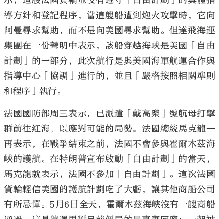
示，這艘法國貨輪並沒有遵守「自由計劃」的具體指
導方針和登記程序，當這艘船遭到炮火攻擊時，它向
阿曼尋求幫助，而不是向美國尋求幫助。但達飛海運
集團在一份聲明中表示，該船穿越海峽是美國「自由
計劃」的一部分，此次航行是與美國海軍航運合作與
指導中心「協調」進行的，並且「嚴格按照相關準則
和程序」執行。
法國國防部周三表示，已派遣「戴高樂」號航母打擊
群前往紅海，以應對可能的局勢。法國總統馬克龍一
再表示，在戰爭結束之前，法國不會參與霍爾木茲海
峽的護航。在特朗普宣布啟動「自由計劃」的當天，
馬克龍就表示，法國不參加「自由計劃」。這次法國
貨輪輕信美國的護航計劃吃了大虧，讓其他商船公司
有所忌憚。5月6日全天，霍爾木茲海峽沒有一艘商船