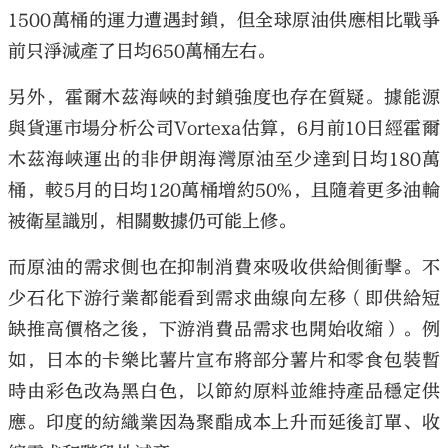
1500萬桶的運力遭遇封鎖，但全球原油供應相比戰爭
前只淨減產了日均650萬桶左右。
另外，霍爾木茲海峽的封鎖強度也存在質疑。據能源
與貨運市場分析公司Vortexa估算，6月前10日經霍爾
木茲海峽運出的非伊朗海灣原油至少達到日均180萬
桶，較5月的日均120萬桶增約50%，且隨着更多油輪
被衛星識別，相關數據仍可能上修。
而原油的需求側也在抑制消費來吸收供給側衝擊。不
少石化下游行業都能看到需求曲線向左移（即供給短
缺推高價格之後，下游消費品需求也開始收縮）。例
如，日本的卡樂比薯片宣布將部分薯片和零食包裝暫
時由彩色改為黑白色，以節約原料並維持產品穩定供
應。印度的紡織業因為聚酯成本上升而延後訂單、收