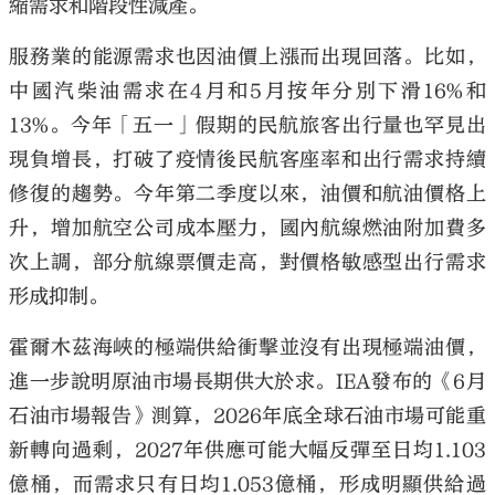
縮需求和階段性減產。
服務業的能源需求也因油價上漲而出現回落。比如，
中國汽柴油需求在4月和5月按年分別下滑16%和
13%。今年「五一」假期的民航旅客出行量也罕見出
現負增長，打破了疫情後民航客座率和出行需求持續
修復的趨勢。今年第二季度以來，油價和航油價格上
升，增加航空公司成本壓力，國內航線燃油附加費多
次上調，部分航線票價走高，對價格敏感型出行需求
形成抑制。
霍爾木茲海峽的極端供給衝擊並沒有出現極端油價，
進一步說明原油市場長期供大於求。IEA發布的《6月
石油市場報告》測算，2026年底全球石油市場可能重
新轉向過剩，2027年供應可能大幅反彈至日均1.103
億桶，而需求只有日均1.053億桶，形成明顯供給過