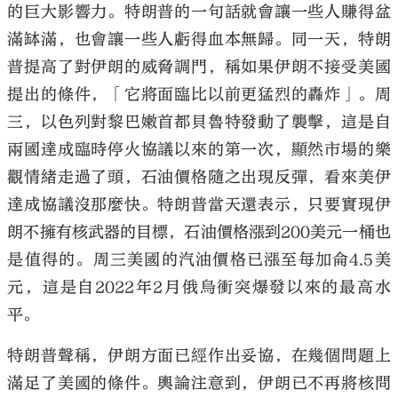
的巨大影響力。特朗普的一句話就會讓一些人賺得盆
滿缽滿，也會讓一些人虧得血本無歸。同一天，特朗
普提高了對伊朗的威脅調門，稱如果伊朗不接受美國
提出的條件，「它將面臨比以前更猛烈的轟炸」。周
三，以色列對黎巴嫩首都貝魯特發動了襲擊，這是自
兩國達成臨時停火協議以來的第一次，顯然市場的樂
觀情緒走過了頭，石油價格隨之出現反彈，看來美伊
達成協議沒那麼快。特朗普當天還表示，只要實現伊
朗不擁有核武器的目標，石油價格漲到200美元一桶也
是值得的。周三美國的汽油價格已漲至每加侖4.5美
元，這是自2022年2月俄烏衝突爆發以來的最高水
平。
特朗普聲稱，伊朗方面已經作出妥協，在幾個問題上
滿足了美國的條件。輿論注意到，伊朗已不再將核問