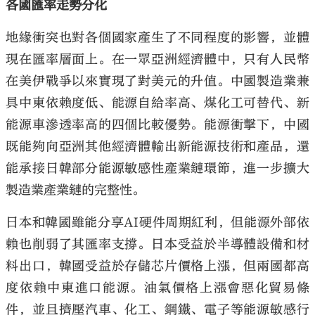
各國匯率走勢分化
地緣衝突也對各個國家產生了不同程度的影響，並體
現在匯率層面上。在一眾亞洲經濟體中，只有人民幣
在美伊戰爭以來實現了對美元的升值。中國製造業兼
具中東依賴度低、能源自給率高、煤化工可替代、新
能源車滲透率高的四個比較優勢。能源衝擊下，中國
既能夠向亞洲其他經濟體輸出新能源技術和產品，還
能承接日韓部分能源敏感性產業鏈環節，進一步擴大
製造業產業鏈的完整性。
日本和韓國雖能分享AI硬件周期紅利，但能源外部依
賴也削弱了其匯率支撐。日本受益於半導體設備和材
料出口，韓國受益於存儲芯片價格上漲，但兩國都高
度依賴中東進口能源。油氣價格上漲會惡化貿易條
件，並且擠壓汽車、化工、鋼鐵、電子等能源敏感行