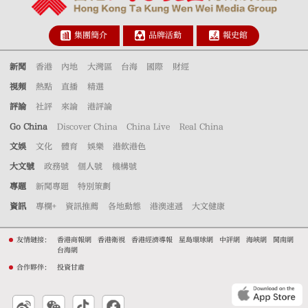
集團簡介
品牌活動
報史館
新聞
香港
內地
大灣區
台海
國際
財經
視頻
熱點
直播
精選
評論
社評
來論
港評論
Go China
Discover China
China Live
Real China
文娛
文化
體育
娛樂
港飲港色
大文號
政務號
個人號
機構號
專題
新聞專題
特別策劃
資訊
專欄+
資訊推薦
各地動態
港澳速遞
大文健康
友情鏈接：
香港商報網
香港衛視
香港經濟導報
星島環球網
中評網
海峽網
閩南網
台海網
合作夥伴：
投資甘肅