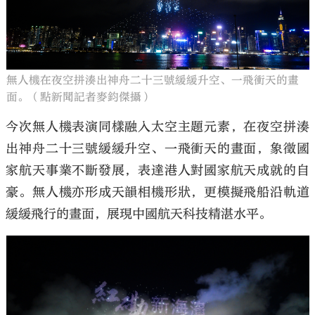
無人機在夜空拼湊出神舟二十三號緩緩升空、一飛衝天的畫
面。（點新聞記者麥鈞傑攝）
今次無人機表演同樣融入太空主題元素，在夜空拼湊
出神舟二十三號緩緩升空、一飛衝天的畫面，象徵國
家航天事業不斷發展，表達港人對國家航天成就的自
豪。無人機亦形成天韻相機形狀，更模擬飛船沿軌道
緩緩飛行的畫面，展現中國航天科技精湛水平。