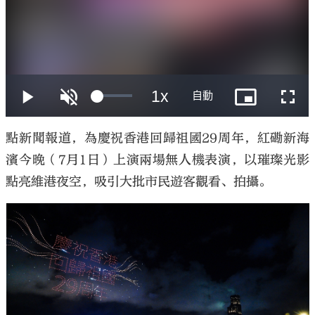
大公文匯
點新聞報道，為慶祝香港回歸祖國29周年，紅磡新海
濱今晚（7月1日）上演兩場無人機表演，以璀璨光影
點亮維港夜空，吸引大批市民遊客觀看、拍攝。