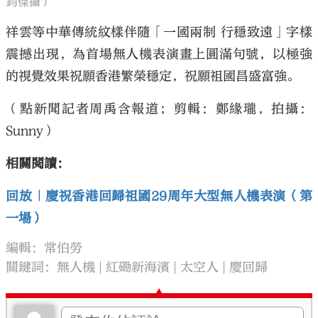
鈞傑攝）
祥雲等中華傳統紋樣伴隨「一國兩制 行穩致遠」字樣
震撼出現，為首場無人機表演畫上圓滿句號，以極強
的視覺效果祝願香港繁榮穩定，祝願祖國昌盛富強。
（點新聞記者周禹含報道；剪輯：鄭緣瓏，拍攝：
Sunny）
相關閱讀：
回放｜慶祝香港回歸祖國29周年大型無人機表演（第
一場）
編輯：常伯勞
關鍵詞：
無人機
紅磡新海濱
太空人
慶回歸