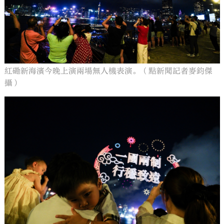
紅磡新海濱今晚上演兩場無人機表演。（點新聞記者麥鈞傑
攝）