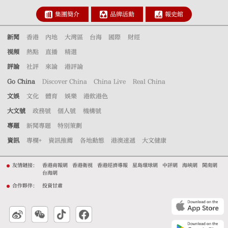
集團簡介
品牌活動
報史館
新聞
香港
內地
大灣區
台海
國際
財經
視頻
熱點
直播
精選
評論
社評
來論
港評論
Go China
Discover China
China Live
Real China
文娛
文化
體育
娛樂
港飲港色
大文號
政務號
個人號
機構號
專題
新聞專題
特別策劃
資訊
專欄+
資訊推薦
各地動態
港澳速遞
大文健康
友情鏈接：
香港商報網
香港衛視
香港經濟導報
星島環球網
中評網
海峽網
閩南網
台海網
合作夥伴：
投資甘肅