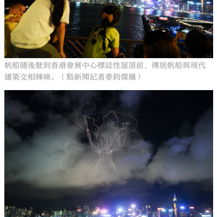
帆船隨後駛到香港會展中心標誌性屋頂前，傳統帆船與現代
建築交相輝映。（點新聞記者麥鈞傑攝）