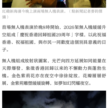
紅磡新海濱今晚上演兩場無人機表演。（點新聞記者麥鈞傑
攝）
首場無人機表演於晚8時開始，2026架無人機緩緩升
空組成「慶祝香港回歸祖國29周年」字樣，以此祝福
香港、祝福祖國，與市民一同歡度這個別具意義的日
子。
無人機組成放射狀圖案，光芒向四方延展如同能量在
天際爆發，象徵香港回歸以來的不懈動力與蓬勃生
機。金色紫荊花亦在夜空中徐徐綻放，花瓣層層舒
展，金紫荊雕塑緩緩旋轉，如夢如幻閃耀夜空。