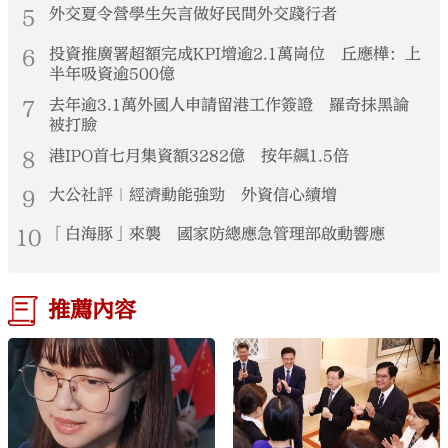
5
外交夏令營學生矢言做好民間外交踐行者
6
投資推廣署超額完成KPI增逾2.1萬崗位 丘應樺：上
半年吸資逾500億
7
去年逾3.1萬外國人申請留港工作簽證 羅奇抹黑論
被打臉
8
港IPO首七月集資額3282億 按年飆1.5倍
9
大公社評｜經濟動能強勁 外資信心續增
10
「白海豚」來襲 國家防總應急管理部啟動響應
推薦內容