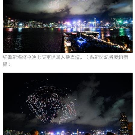
紅磡新海濱今晚上演兩場無人機表演。（點新聞記者麥鈞傑
攝）