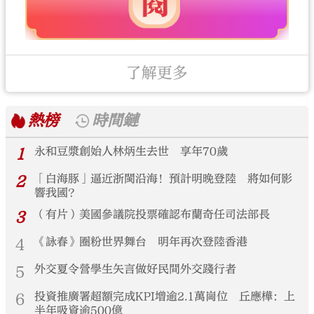
了解更多
熱榜
時間鏈
1
永和豆漿創始人林炳生去世 享年70歲
2
「白海豚」逼近浙閩沿海！預計明晚登陸 將如何影
響我國？
3
（有片）美國參議院投票確認布蘭奇任司法部長
4
《詠春》圈粉世界舞台 明年再次登陸香港
5
外交夏令營學生矢言做好民間外交踐行者
6
投資推廣署超額完成KPI增逾2.1萬崗位 丘應樺：上
半年吸資逾500億