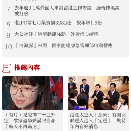
7
去年逾3.1萬外國人申請留港工作簽證 羅奇抹黑論
被打臉
8
港IPO首七月集資額3282億 按年飆1.5倍
9
大公社評｜經濟動能強勁 外資信心續增
10
「白海豚」來襲 國家防總應急管理部啟動響應
推薦內容
（有片）見證神二十三升
港產太空人｜孫東：有男女
空 黎家盈學妹滿眼自豪
候選人進入「定選」 期待
「航天不再遙遠」
年內有好消息