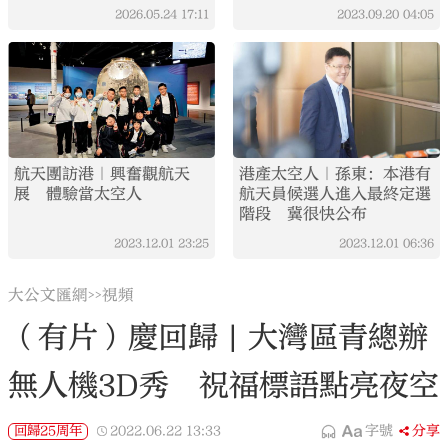
2026.05.24
17:11
2023.09.20
04:05
航天團訪港｜興奮觀航天
港產太空人｜孫東：本港有
展 體驗當太空人
航天員候選人進入最終定選
階段 冀很快公布
2023.12.01
23:25
2023.12.01
06:36
大公文匯網
視頻
>>
（有片）慶回歸 | 大灣區青總辦
無人機3D秀 祝福標語點亮夜空
回歸25周年
2022.06.22
13:33
字號
分享