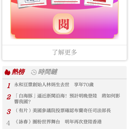
了解更多
熱榜
時間鏈
1
永和豆漿創始人林炳生去世 享年70歲
2
「白海豚」逼近浙閩沿海！預計明晚登陸 將如何影
響我國？
3
（有片）美國參議院投票確認布蘭奇任司法部長
4
《詠春》圈粉世界舞台 明年再次登陸香港