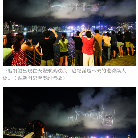
一艘帆船出現在天際乘風破浪，途經滿是車流的港珠澳大
橋。（點新聞記者麥鈞傑攝）