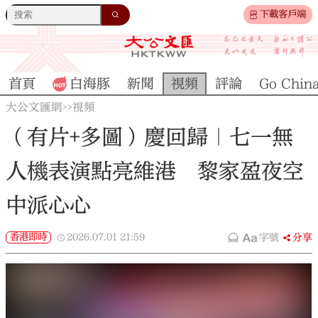
下載客戶端
首頁
白海豚
新聞
視頻
評論
Go Chin
大公文匯網
視頻
>>
（有片+多圖）慶回歸｜七一無
人機表演點亮維港 黎家盈夜空
中派心心
香港即時
2026.07.01
21:59
字號
分享