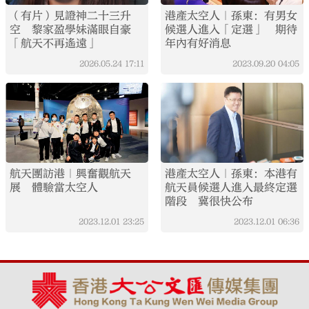
（有片）見證神二十三升
港產太空人｜孫東：有男女
空 黎家盈學妹滿眼自豪
候選人進入「定選」 期待
「航天不再遙遠」
年內有好消息
2026.05.24
17:11
2023.09.20
04:05
航天團訪港｜興奮觀航天
港產太空人｜孫東：本港有
展 體驗當太空人
航天員候選人進入最終定選
階段 冀很快公布
2023.12.01
23:25
2023.12.01
06:36