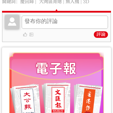
關鍵詞：
慶回歸
大灣區青總
無人機
3D
評論