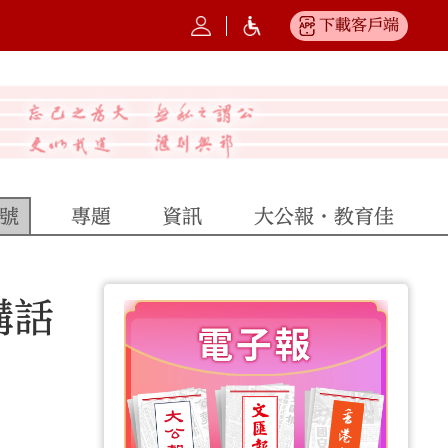
下載客戶端
號
專題
資訊
大公報·教育佳
講話