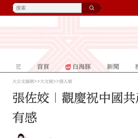
首頁
白海豚
新聞
>>
>>
大公文匯網
大文號
個人號
張佐姣｜觀慶祝中國共
有感