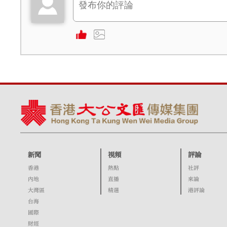
新聞
視頻
評論
香港
熱點
社評
內地
直播
來論
大灣區
精選
港評論
台海
國際
財經