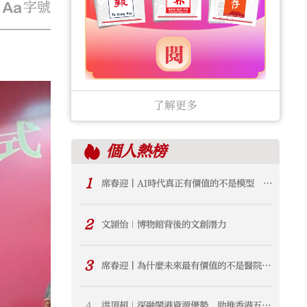
字號
了解更多
個人
熱榜
1
席春迎丨AI時代真正有價值的不是模型 而
是產業生態
2
文頴怡｜博物館背後的文創潛力
3
席春迎丨為什麼未來最有價值的不是醫院
而是「健康共同體」？
4
洪頂超｜深融閩港資源優勢 助推香港五年