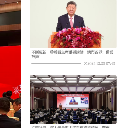
不斷更新｜聆聽習主席重要講話 澳門各界：備受
鼓舞！
2024.12.20
07:43
文匯社評｜深入領會習主席重要講話精神 開創