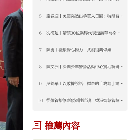
新發展
5
席春迎丨美國突然出手買入日圓：特朗普正
在把匯率變成新的地緣武器
6
冼漢廸｜帶領30位業界代表走訪華為松山
湖基地 學習交流前沿科技與數據安全經驗
7
陳勇｜凝聚僑心僑力 共創復興偉業
8
陳文洲丨深圳少年警營活動中心實地調研交
流 促進深港少警融合發展 注入青春力量
9
吳錦華｜以數據說話：羅奇的「終結」論無
視香港制度升級的事實
10
從爆管搶修到預測性維護：香港智慧管網背
後的AI城市治理機會
推薦內容