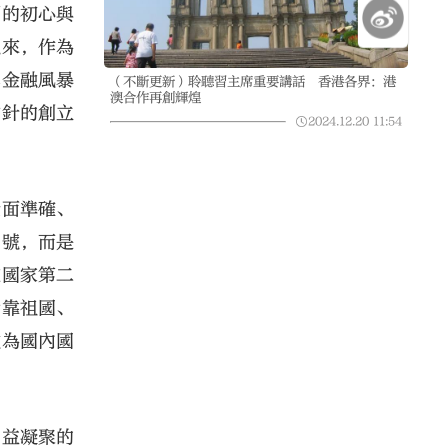
調的初心與
以來，作為
禦金融風暴
（不斷更新）聆聽習主席重要講話 香港各界：港
澳合作再創輝煌
方針的創立
2024.12.20
11:54
全面準確、
口號，而是
在國家第二
背靠祖國、
成為國內國
日益凝聚的