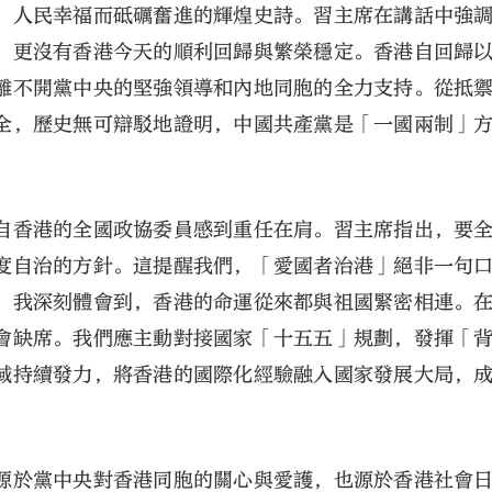
、人民幸福而砥礪奮進的輝煌史詩。習主席在講話中強
，更沒有香港今天的順利回歸與繁榮穩定。香港自回歸
離不開黨中央的堅強領導和內地同胞的全力支持。從抵
全，歷史無可辯駁地證明，中國共產黨是「一國兩制」
自香港的全國政協委員感到重任在肩。習主席指出，要
度自治的方針。這提醒我們，「愛國者治港」絕非一句
，我深刻體會到，香港的命運從來都與祖國緊密相連。
會缺席。我們應主動對接國家「十五五」規劃，發揮「
域持續發力，將香港的國際化經驗融入國家發展大局，
源於黨中央對香港同胞的關心與愛護，也源於香港社會