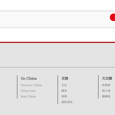
Go China
文娛
大文號
Discover China
文化
政務號
China Live
體育
個人號
Real China
娛樂
機構號
港飲港色