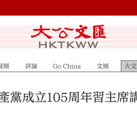
視頻
評論
Go China
文娛
大文
產黨成立105周年習主席