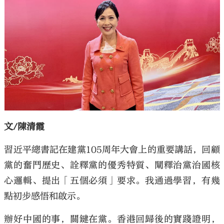
大公文匯
文/陳清霞
習近平總書記在建黨105周年大會上的重要講話，回顧
黨的奮鬥歷史、詮釋黨的優秀特質、闡釋治黨治國核
心邏輯、提出「五個必須」要求。我通過學習，有幾
點初步感悟和啟示。
辦好中國的事，關鍵在黨。香港回歸後的實踐證明，