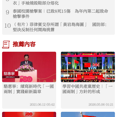
衣」手袖燒毀鞋部分熔化
9
泰國校園槍擊案｜已致8死15傷 為年內第二起致命
槍擊事件
10
（有片）菲律賓交存所謂「黃岩島海圖」 國防部：
堅決反制任何鬧海挑釁
推薦內容
駱惠寧：續寫新時代「一國
學習中國共產黨歷史｜「一
兩制」實踐嶄新篇章
國兩制」方針的形成
2021.06.12
05:42
2026.05.06
01:21