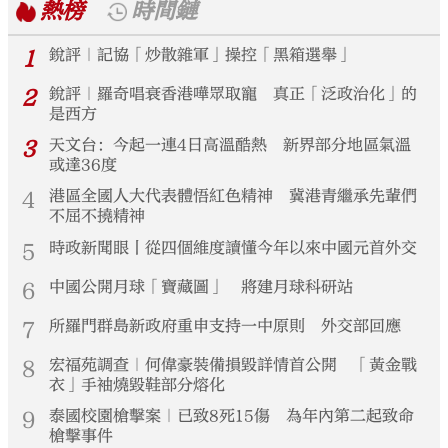
熱榜
時間鏈
1
銳評｜記協「炒散雜軍」操控「黑箱選舉」
2
銳評｜羅奇唱衰香港嘩眾取寵 真正「泛政治化」的
是西方
3
天文台：今起一連4日高溫酷熱 新界部分地區氣溫
或達36度
4
港區全國人大代表體悟紅色精神 冀港青繼承先輩們
不屈不撓精神
5
時政新聞眼丨從四個維度讀懂今年以來中國元首外交
6
中國公開月球「寶藏圖」 將建月球科研站
7
所羅門群島新政府重申支持一中原則 外交部回應
8
宏福苑調查｜何偉豪裝備損毀詳情首公開 「黃金戰
衣」手袖燒毀鞋部分熔化
9
泰國校園槍擊案｜已致8死15傷 為年內第二起致命
槍擊事件