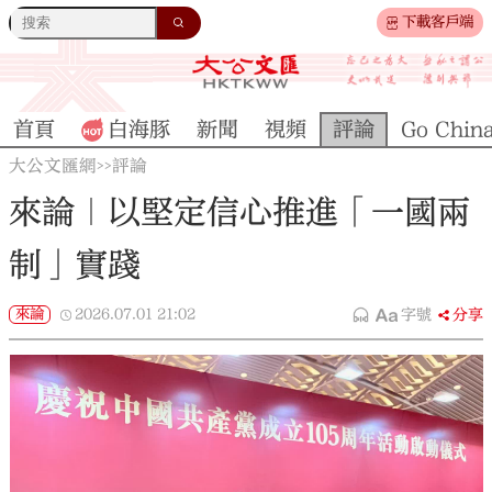
下載客戶端
首頁
白海豚
新聞
視頻
評論
Go Chin
大公文匯網
評論
>>
來論｜以堅定信心推進「一國兩
制」實踐
來論
2026.07.01
21:02
字號
分享