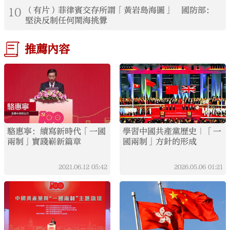
10
（有片）菲律賓交存所謂「黃岩島海圖」 國防部：
堅決反制任何鬧海挑釁
推薦內容
駱惠寧：續寫新時代「一國
學習中國共產黨歷史｜「一
兩制」實踐嶄新篇章
國兩制」方針的形成
2021.06.12
05:42
2026.05.06
01:21