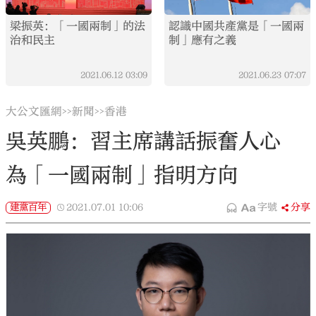
梁振英：「一國兩制」的法
認識中國共產黨是「一國兩
治和民主
制」應有之義
2021.06.12
03:09
2021.06.23
07:07
大公文匯網
新聞
香港
>>
>>
吳英鵬：習主席講話振奮人心
為「一國兩制」指明方向
建黨百年
2021.07.01
10:06
字號
分享