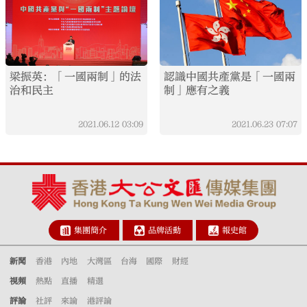
梁振英：「一國兩制」的法
認識中國共產黨是「一國兩
治和民主
制」應有之義
2021.06.12
03:09
2021.06.23
07:07
集團簡介
品牌活動
報史館
新聞
香港
內地
大灣區
台海
國際
財經
視頻
熱點
直播
精選
評論
社評
來論
港評論