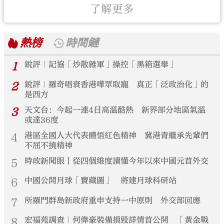
了解更多
熱榜
時間鏈
1
銳評｜記協「炒散雜軍」操控「黑箱選舉」
2
銳評｜羅奇唱衰香港嘩眾取寵 真正「泛政治化」的
是西方
3
天文台：今起一連4日高溫酷熱 新界部分地區氣溫
或達36度
4
港區全國人大代表體悟紅色精神 冀港青繼承先輩們
不屈不撓精神
5
時政新聞眼丨從四個維度讀懂今年以來中國元首外交
6
中國公開月球「寶藏圖」 將建月球科研站
7
所羅門群島新政府重申支持一中原則 外交部回應
8
宏福苑調查｜何偉豪裝備損毀詳情首公開 「黃金戰