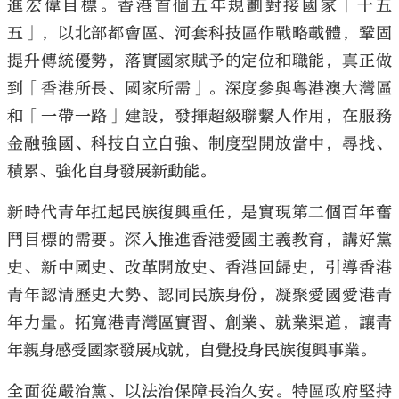
進宏偉目標。香港首個五年規劃對接國家「十五
五」，以北部都會區、河套科技區作戰略載體，鞏固
提升傳統優勢，落實國家賦予的定位和職能，真正做
到「香港所長、國家所需」。深度參與粵港澳大灣區
和「一帶一路」建設，發揮超級聯繫人作用，在服務
金融強國、科技自立自強、制度型開放當中，尋找、
積累、強化自身發展新動能。
新時代青年扛起民族復興重任，是實現第二個百年奮
鬥目標的需要。深入推進香港愛國主義教育，講好黨
史、新中國史、改革開放史、香港回歸史，引導香港
青年認清歷史大勢、認同民族身份，凝聚愛國愛港青
年力量。拓寬港青灣區實習、創業、就業渠道，讓青
年親身感受國家發展成就，自覺投身民族復興事業。
全面從嚴治黨、以法治保障長治久安。特區政府堅持