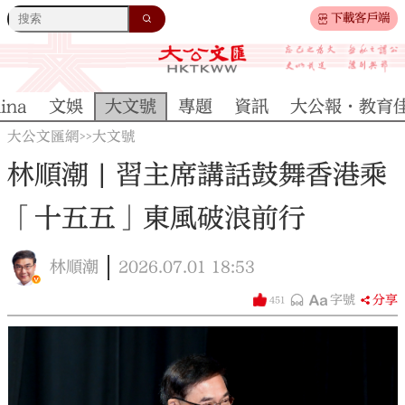
下載客戶端
ina
文娛
大文號
專題
資訊
大公報·教育
大公文匯網
大文號
>>
林順潮 | 習主席講話鼓舞香港乘
「十五五」東風破浪前行
林順潮
2026.07.01
18:53
字號
分享
451