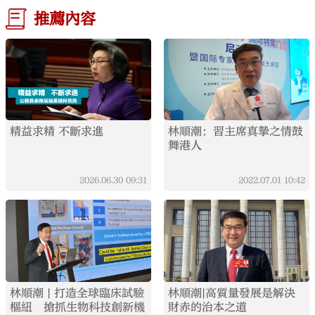
推薦內容
精益求精 不斷求進
林順潮：習主席真摯之情鼓
舞港人
2026.06.30
09:31
2022.07.01
10:42
林順潮 | 打造全球臨床試驗
林順潮|高質量發展是解決
樞紐 搶抓生物科技創新機
財赤的治本之道