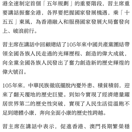
港全速制定首個「五年規劃」的重要階段，習主席重
要講話振奮全港，各界要把握國家發展機遇，乘「十
五五」東風，為香港融入和服務國家發展大局奮發向
上、破浪前行。
習主席在講話中回顧總結了105年來中國共產黨團結帶
領全國各族人民走過的光輝歷程、創造的偉大成就，
向全黨全國各族人民發出了奮力創造新的歷史輝煌的
偉大號召。
105年來，中華民族徹底擺脫內憂外患、積貧積弱，迎
來了翻天覆地的歷史巨變。到如今實現了經濟總量躍
居世界第二的歷史性突破，實現了人民生活從溫飽不
足到總體小康，奔向全面小康的歷史性跨越。
習主席在講話中表示，促進香港、澳門長期繁榮穩