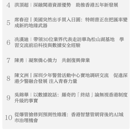
4
洪頂超｜深融閩港資源優勢 助推香港五年新發展
席春迎丨美國突然出手買入日圓：特朗普正在把匯率變
5
成新的地緣武器
冼漢廸｜帶領30位業界代表走訪華為松山湖基地 學
6
習交流前沿科技與數據安全經驗
7
陳勇｜凝聚僑心僑力 共創復興偉業
陳文洲丨深圳少年警營活動中心實地調研交流 促進深
8
港少警融合發展 注入青春力量
吳錦華｜以數據說話：羅奇的「終結」論無視香港制度
9
升級的事實
從爆管搶修到預測性維護：香港智慧管網背後的AI城
10
市治理機會