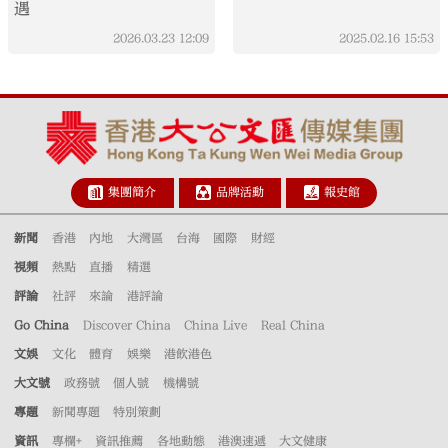
遇
2026.03.23
12:09
2025.02.16
15:53
集團簡介
品牌活動
報史館
新聞
香港
內地
大灣區
台海
國際
財經
視頻
熱點
直播
精選
評論
社評
來論
港評論
Go China
Discover China
China Live
Real China
文娛
文化
體育
娛樂
港飲港色
大文號
政務號
個人號
機構號
專題
新聞專題
特別策劃
資訊
專欄+
資訊推薦
各地動態
港澳速遞
大文健康