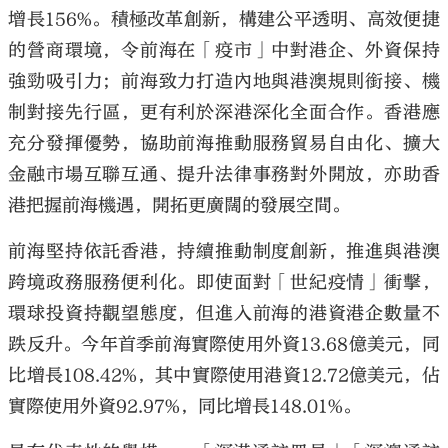
增長156%。積極改革創新，構建公平透明、高效便捷
的營商環境，令前海在「疫市」中對港企、外資保持
強勁吸引力；前海致力打造內地與港澳規則銜接、機
制對接先行區，更有利於深港深化全面合作。香港應
充分發揮優勢，協助前海推動服務貿易自由化、擴大
金融市場互聯互通、提升法律事務對外開放，亦助香
港把握前海機遇，開拓更廣闊的發展空間。
前海堅持依託香港，持續推動制度創新，推進與港澳
跨境政務服務便利化。即使面對「世紀疫情」衝擊，
環球投資持觀望態度，但進入前海的港資港企數量不
跌反升。今年首季前海實際使用外資13.68億美元，同
比增長108.42%，其中實際使用港資12.72億美元，佔
實際使用外資92.97%，同比增長148.01%。