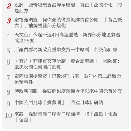
2
銳評｜羅奇唱衰香港嘩眾取寵 真正「泛政治化」的
是西方
3
宏福苑調查｜何偉豪裝備損毀詳情首公開 「黃金戰
衣」手袖燒毀鞋部分熔化
4
天文台：今起一連4日高溫酷熱 新界部分地區氣溫
或達36度
5
所羅門群島新政府重申支持一中原則 外交部回應
6
（有片）菲律賓交存所謂「黃岩島海圖」 國防部：
堅決反制任何鬧海挑釁
7
泰國校園槍擊案｜已致8死15傷 為年內第二起致命
槍擊事件
8
時政新聞眼丨從四個維度讀懂今年以來中國元首外交
9
中國公開月球「寶藏圖」 將建月球科研站
10
來論｜從新皇崗口岸看口岸經濟 將「流量」化為
「留量」