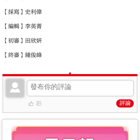
【採寫】史利偉
【編輯】李英菁
【初審】田欣妍
【終審】鍾俊峰
評論