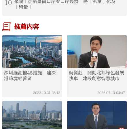
10
來論｜從新皇崗口岸看口岸經濟 將「流量」化為
「留量」
推薦內容
深圳羅湖推45措施 建深
吳傑莊｜開動北都綠色發展
港跨境經營區
快車 建設創意智慧城市
2022.10.21
23:12
2026.07.13
04:47