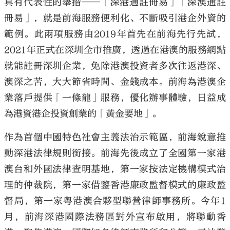
具有代表性的舉措──「深港通註冊易」「深澳通註
冊易」，就是前海服務便利化、不斷吸引港企外資的
範例。此兩項服務由2019年首先在前海先行先試，
2021年正式在深圳全市推廣，透過在港澳的服務網點
就能註冊深圳企業，免除港澳投資者多次往返港深、
澳深之苦，大大節省時間、金錢成本。前海為港澳企
業落戶提供「一條龍」服務，優化辦事體驗，日益成
為港資港企投資創業的「黃金要地」。
作為首個中國特色社會主義法治示範區，前海銳意推
動深港法律規則銜接。前海先後成立了全國第一家港
澳台和外國法律查明基地，第一家按法定機構模式治
理的仲裁院，第一家借鑒香港廉政監督模式的廉政監
督局，第一家粵港澳合夥型聯營律師事務所。今年1
月，前海深港國際法務區對外宣布啟用，將聯動香