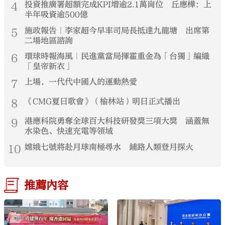
4
投資推廣署超額完成KPI增逾2.1萬崗位 丘應樺：上
半年吸資逾500億
5
施政報告｜李家超今早率司局長抵達九龍塘 出席第
二場地區諮詢
6
環球時報海風｜民進黨當局揮霍重金為「台獨」編織
「皇帝新衣」
7
上場，一代代中國人的運動熱愛
8
《CMG夏日歌會》（榆林站）明日正式播出
9
港應科院勇奪全球百大科技研發獎三項大獎 涵蓋無
水染色、快速充電等領域
10
嫦娥七號將赴月球南極尋水 鋪路人類登月探火
推薦內容