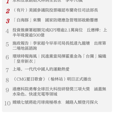
1
永和豆漿創始人林炳生去世 享年70歲
2
（有片）美國參議院投票確認布蘭奇任司法部長
3
「白海豚」來襲 國家防總應急管理部啟動響應
4
投資推廣署超額完成KPI增逾2.1萬崗位 丘應樺：上
半年吸資逾500億
5
施政報告｜李家超今早率司局長抵達九龍塘 出席第
二場地區諮詢
6
環球時報海風｜民進黨當局揮霍重金為「台獨」編織
「皇帝新衣」
7
上場，一代代中國人的運動熱愛
8
《CMG夏日歌會》（榆林站）明日正式播出
9
港應科院勇奪全球百大科技研發獎三項大獎 涵蓋無
水染色、快速充電等領域
10
嫦娥七號將赴月球南極尋水 鋪路人類登月探火