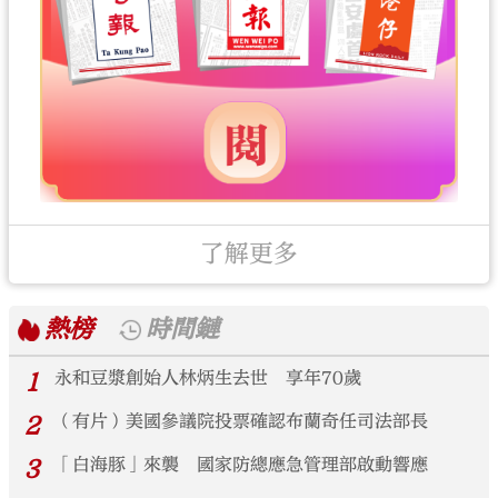
了解更多
熱榜
時間鏈
1
永和豆漿創始人林炳生去世 享年70歲
2
（有片）美國參議院投票確認布蘭奇任司法部長
3
「白海豚」來襲 國家防總應急管理部啟動響應