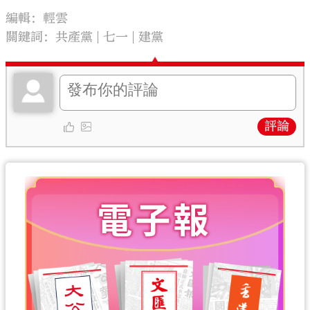
編輯：輕雲
關鍵詞：
共產黨
七一
建黨
大公文匯
評論