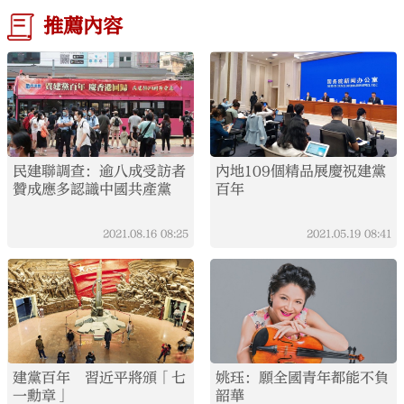
推薦內容
民建聯調查：逾八成受訪者
內地109個精品展慶祝建黨
贊成應多認識中國共產黨
百年
2021.08.16
08:25
2021.05.19
08:41
建黨百年 習近平將頒「七
姚珏：願全國青年都能不負
一勳章」
韶華