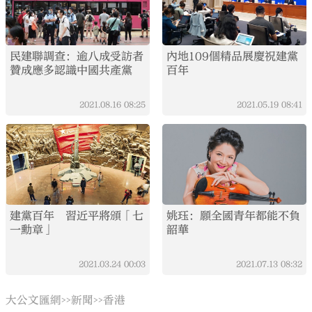
民建聯調查：逾八成受訪者
內地109個精品展慶祝建黨
贊成應多認識中國共產黨
百年
2021.08.16
08:25
2021.05.19
08:41
建黨百年 習近平將頒「七
姚珏：願全國青年都能不負
一勳章」
韶華
2021.03.24
00:03
2021.07.13
08:32
大公文匯網
新聞
香港
>>
>>