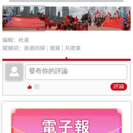
編輯：秋姜
關鍵詞：
香港回歸
建黨
共產黨
評論