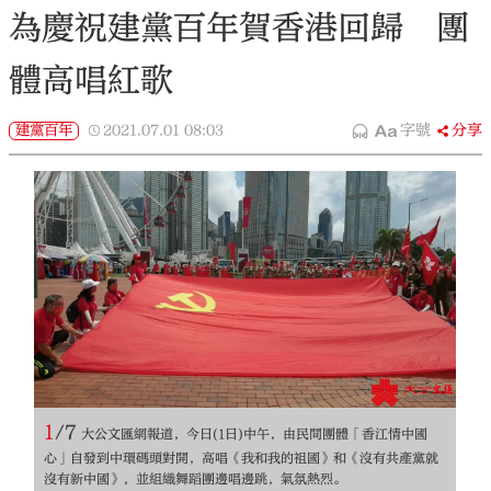
為慶祝建黨百年賀香港回歸 團
體高唱紅歌
建黨百年
2021.07.01
08:03
字號
分享
1
/
7
大公文匯網報道，今日(1日)中午，由民間團體「香江情中國
心」自發到中環碼頭對開，高唱《我和我的祖國》和《沒有共產黨就
沒有新中國》，並組織舞蹈團邊唱邊跳，氣氛熱烈。