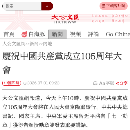
下載客戶端
首頁
白海豚
新聞
視頻
評論
Go Chin
大公文匯網
新聞
內地
>>
>>
慶祝中國共產黨成立105周年大
會
中國即時
2026.07.01
09:22
字號
分享
大公文匯網報道，今天上午10時，慶祝中國共產黨成
立105周年大會將在人民大會堂隆重舉行。中共中央總
書記、國家主席、中央軍委主席習近平將向「七一勳
章」獲得者頒授勳章並發表重要講話。