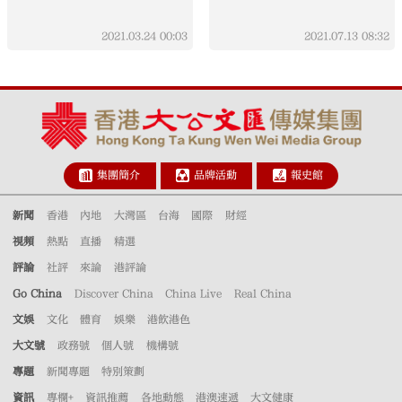
2021.03.24
00:03
2021.07.13
08:32
集團簡介
品牌活動
報史館
新聞
香港
內地
大灣區
台海
國際
財經
視頻
熱點
直播
精選
評論
社評
來論
港評論
Go China
Discover China
China Live
Real China
文娛
文化
體育
娛樂
港飲港色
大文號
政務號
個人號
機構號
專題
新聞專題
特別策劃
資訊
專欄+
資訊推薦
各地動態
港澳速遞
大文健康