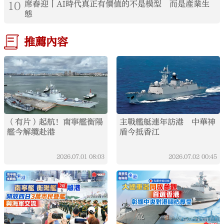
10
席春迎丨AI時代真正有價值的不是模型 而是產業生
態
推薦內容
（有片）起航！南寧艦衡陽
主戰艦艇連年訪港 中華神
艦今解纜赴港
盾今抵香江
2026.07.01
08:03
2026.07.02
00:45