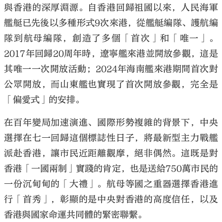
與香港的深厚淵源。自香港回歸祖國以來，人民海軍
艦艇已先後以多種形式9次來港，從艦艇編隊、護航編
隊到航母編隊，創造了多個「首次」和「唯一」。
2017年回歸20周年時，遼寧艦來港並開放參觀，這是
其唯一一次開放活動；2024年海南艦來港期間首次對
公眾開放，而山東艦也實現了首次開放參觀，完全是
「偏愛式」的安排。
在百年變局加速演進、國際形勢複雜的背景下，中央
選擇在七一回歸這個標誌性日子，將最新型主力戰艦
派赴香港，讓市民近距離觀摩，絕非偶然。這既是對
香港「一國兩制」實踐的肯定，也是送給750萬市民的
一份沉甸甸的「大禮」。航母等國之重器選擇香港進
行「首秀」，彰顯的是中央對香港的高度信任，以及
香港與國家命運共同體的緊密聯繫。