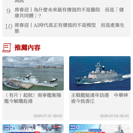
測試
9
席春迎丨為什麼未來最有價值的不是醫院 而是「健
康共同體」？
10
席春迎丨AI時代真正有價值的不是模型 而是產業生
態
推薦內容
（有片）起航！南寧艦衡陽
主戰艦艇連年訪港 中華神
艦今解纜赴港
盾今抵香江
2026.07.01
08:03
2026.07.02
00:45