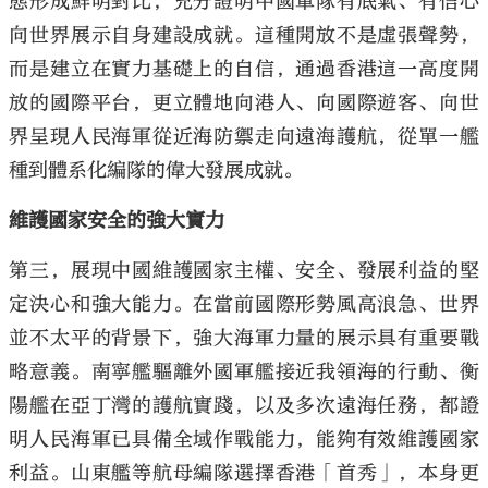
態形成鮮明對比，充分證明中國軍隊有底氣、有信心
向世界展示自身建設成就。這種開放不是虛張聲勢，
而是建立在實力基礎上的自信，通過香港這一高度開
放的國際平台，更立體地向港人、向國際遊客、向世
界呈現人民海軍從近海防禦走向遠海護航，從單一艦
種到體系化編隊的偉大發展成就。
維護國家安全的強大實力
第三，展現中國維護國家主權、安全、發展利益的堅
定決心和強大能力。在當前國際形勢風高浪急、世界
並不太平的背景下，強大海軍力量的展示具有重要戰
略意義。南寧艦驅離外國軍艦接近我領海的行動、衡
陽艦在亞丁灣的護航實踐，以及多次遠海任務，都證
明人民海軍已具備全域作戰能力，能夠有效維護國家
利益。山東艦等航母編隊選擇香港「首秀」，本身更