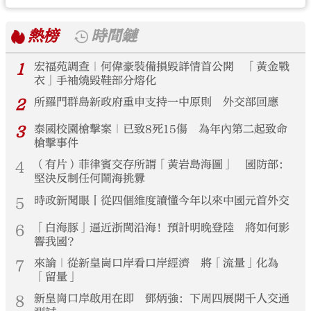
熱榜
時間鏈
1
宏福苑調查｜何偉豪裝備損毀詳情首公開 「黃金戰
衣」手袖燒毀鞋部分熔化
2
所羅門群島新政府重申支持一中原則 外交部回應
3
泰國校園槍擊案｜已致8死15傷 為年內第二起致命
槍擊事件
4
（有片）菲律賓交存所謂「黃岩島海圖」 國防部：
堅決反制任何鬧海挑釁
5
時政新聞眼丨從四個維度讀懂今年以來中國元首外交
6
「白海豚」逼近浙閩沿海！預計明晚登陸 將如何影
響我國？
7
來論｜從新皇崗口岸看口岸經濟 將「流量」化為
「留量」
8
新皇崗口岸啟用在即 鄧炳強：下周四展開千人交通