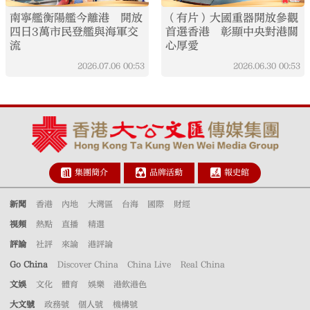
南寧艦衡陽艦今離港 開放
（有片）大國重器開放參觀
四日3萬市民登艦與海軍交
首選香港 彰顯中央對港關
流
心厚愛
2026.07.06
00:53
2026.06.30
00:53
集團簡介
品牌活動
報史館
新聞
香港
內地
大灣區
台海
國際
財經
視頻
熱點
直播
精選
評論
社評
來論
港評論
Go China
Discover China
China Live
Real China
文娛
文化
體育
娛樂
港飲港色
大文號
政務號
個人號
機構號