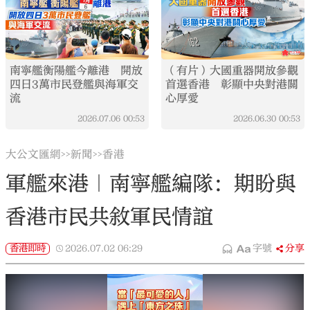
南寧艦衡陽艦今離港 開放
（有片）大國重器開放參觀
四日3萬市民登艦與海軍交
首選香港 彰顯中央對港關
流
心厚愛
2026.07.06
00:53
2026.06.30
00:53
大公文匯網
新聞
香港
>>
>>
軍艦來港｜南寧艦編隊：期盼與
香港市民共敘軍民情誼
香港即時
2026.07.02
06:29
字號
分享