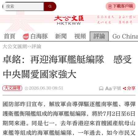
下載客戶端
首頁
白海豚
新聞
視頻
評論
Go Chin
大公文匯網
評論
>>
卓銘：再迎海軍艦艇編隊 感受
中央關愛國家強大
大文論壇
2026.06.30
08:51
字號
分享
國防部昨日宣布，解放軍由導彈驅逐艦南寧艦、導彈
護衛艦衡陽艦組成的海軍艦艇編隊，將於7月2日至6日
期間來港。同是七一，去年香港迎來首艘國產航母山
東艦等組成的海軍艦艇編隊，一年過去，如今市民又