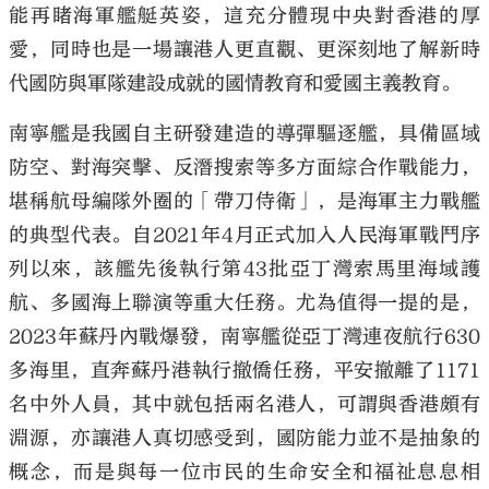
能再睹海軍艦艇英姿，這充分體現中央對香港的厚
愛，同時也是一場讓港人更直觀、更深刻地了解新時
代國防與軍隊建設成就的國情教育和愛國主義教育。
南寧艦是我國自主研發建造的導彈驅逐艦，具備區域
大公文匯
防空、對海突擊、反潛搜索等多方面綜合作戰能力，
堪稱航母編隊外圈的「帶刀侍衛」，是海軍主力戰艦
的典型代表。自2021年4月正式加入人民海軍戰鬥序
列以來，該艦先後執行第43批亞丁灣索馬里海域護
航、多國海上聯演等重大任務。尤為值得一提的是，
2023年蘇丹內戰爆發，南寧艦從亞丁灣連夜航行630
多海里，直奔蘇丹港執行撤僑任務，平安撤離了1171
名中外人員，其中就包括兩名港人，可謂與香港頗有
淵源，亦讓港人真切感受到，國防能力並不是抽象的
概念，而是與每一位市民的生命安全和福祉息息相