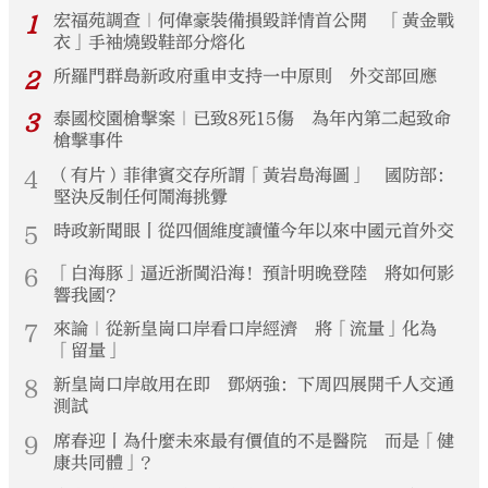
1
宏福苑調查｜何偉豪裝備損毀詳情首公開 「黃金戰
衣」手袖燒毀鞋部分熔化
2
所羅門群島新政府重申支持一中原則 外交部回應
3
泰國校園槍擊案｜已致8死15傷 為年內第二起致命
槍擊事件
4
（有片）菲律賓交存所謂「黃岩島海圖」 國防部：
堅決反制任何鬧海挑釁
5
時政新聞眼丨從四個維度讀懂今年以來中國元首外交
6
「白海豚」逼近浙閩沿海！預計明晚登陸 將如何影
響我國？
7
來論｜從新皇崗口岸看口岸經濟 將「流量」化為
「留量」
8
新皇崗口岸啟用在即 鄧炳強：下周四展開千人交通
測試
9
席春迎丨為什麼未來最有價值的不是醫院 而是「健
康共同體」？