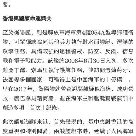
關。
香港與國家命運與共
至於衡陽艦，則是解放軍海軍第4艘054A型導彈護衛
艦，可單獨或協同其他兵力執行對水面艦艇、潛艇的
攻擊任務，具備較強的遠程警戒、防空、反潛、信息
戰和電子戰能力。該艦於2008年6月30日入列，多次
赴亞丁灣、索馬里執行護航任務，並訪問過葡萄牙、
法國等多個國家，可稱得上是中國海軍的「勞模」。
早在2017年，衡陽艦就曾查證驅離疑似海盜，成功營
救一艘巴拿馬籍商船，並在海軍主戰艦艇實戰演訓中
創造多項「首次」紀錄。
此次艦艇編隊來港，首先體現的，是中央對香港的高
度重視和特別關愛。兩艘艦艇來港，延續了人民海軍