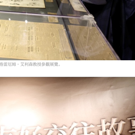
長格雷厄姆·艾利森教授參觀展覽。