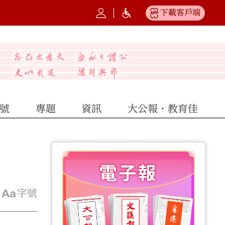
下載客戶端
號
專題
資訊
大公報·教育佳
字號