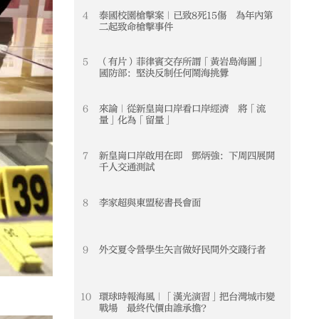
4
泰國校園槍擊案｜已致8死15傷 為年內第
4
二起致命槍擊事件
5
（有片）菲律賓交存所謂「黃岩島海圖」
5
國防部：堅決反制任何鬧海挑釁
6
來論｜從新皇崗口岸看口岸經濟 將「流
6
量」化為「留量」
7
新皇崗口岸啟用在即 鄧炳強：下周四展開
7
千人交通測試
8
李家超與東盟秘書長會面
8
9
外交夏令營學生矢言做好民間外交踐行者
9
10
環球時報海風｜「漢光演習」把台灣城市變
10
戰場 最終代價由誰承擔？