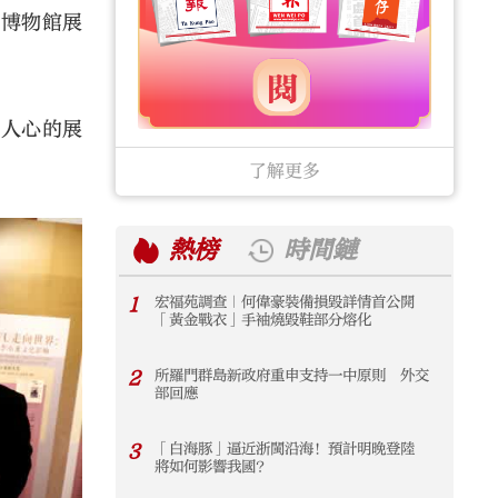
史博物館展
發人心的展
了解更多
熱榜
時間鏈
1
宏福苑調查｜何偉豪裝備損毀詳情首公開
1
「黃金戰衣」手袖燒毀鞋部分熔化
2
所羅門群島新政府重申支持一中原則 外交
2
部回應
3
「白海豚」逼近浙閩沿海！預計明晚登陸
3
將如何影響我國？