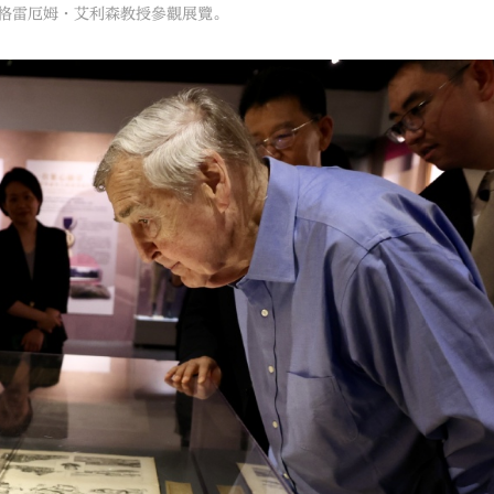
長格雷厄姆·艾利森教授參觀展覽。