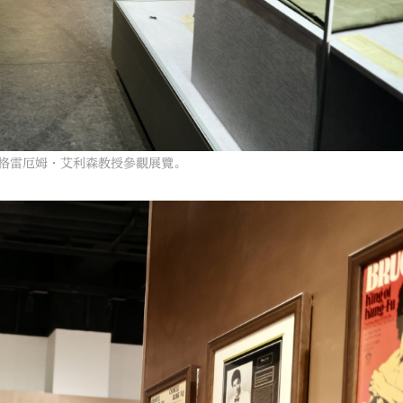
長格雷厄姆·艾利森教授參觀展覽。