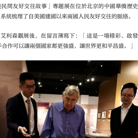
中美民間友好交往故事」專題展在位於北京的中國華僑歷
，系統梳理了自美國建國以來兩國人民友好交往的脈絡。
·艾利森觀展後，在留言簿寫下：「這是一場精彩、啟
手合作可以讓兩個國家都更強盛，讓世界更和平昌盛。」
大公文匯