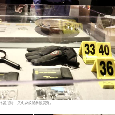
長格雷厄姆·艾利森教授參觀展覽。