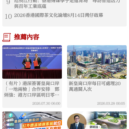
9
范長江行動：香港傳媒學子走進青島 尋訪智造活力
與百年工業底蘊
10
2026香港國際茶文化論壇8月14日灣仔啟幕
推薦內容
（有片）港深簽署皇崗口岸
新皇崗口岸每日可處理20
「一地兩檢」合作安排 鄧
萬通關人次
炳強：港方口岸區明日零時
成立
2026.07.30
06:00
2026.03.28
00:05