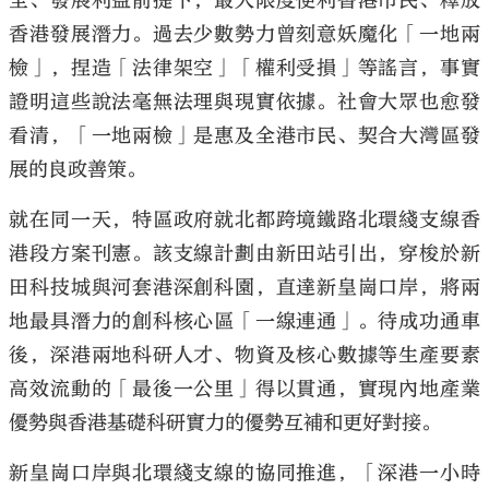
全、發展利益前提下，最大限度便利香港市民、釋放
香港發展潛力。過去少數勢力曾刻意妖魔化「一地兩
檢」，捏造「法律架空」「權利受損」等謠言，事實
證明這些說法毫無法理與現實依據。社會大眾也愈發
看清，「一地兩檢」是惠及全港市民、契合大灣區發
展的良政善策。
就在同一天，特區政府就北都跨境鐵路北環綫支線香
港段方案刊憲。該支線計劃由新田站引出，穿梭於新
田科技城與河套港深創科園，直達新皇崗口岸，將兩
地最具潛力的創科核心區「一線連通」。待成功通車
後，深港兩地科研人才、物資及核心數據等生產要素
高效流動的「最後一公里」得以貫通，實現內地產業
優勢與香港基礎科研實力的優勢互補和更好對接。
新皇崗口岸與北環綫支線的協同推進，「深港一小時