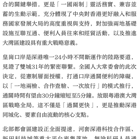
合的關鍵舉措，更是「一國兩制」靈活務實、兼容並
蓄的生動示範，充分體現了中央對香港更好融入和服
務國家發展大局的高度重視與支持，對加強兩地基礎
設施互聯互通、便利人員往來和經貿活動，以及推進
大公文匯
大灣區建設具有重大戰略意義。
皇崗口岸是深港唯一24小時不間斷運作的陸路要道，
見證了雙城31年的緊密聯繫。全國人大常委會的此次
決定，從憲制層面授權，打通口岸通關便利的障礙，
以「一地兩檢、合作查驗、一次放行」的模式推行，
通關時間有望由30分鐘縮短至5分鐘。放眼粵港澳大灣
區戰略全局，這不僅是「過關更快」，更是推動深港
同城化、要素自由流動的核心支點。
北部都會區建設正全面提速，河套深港科技合作區、
新田科技城等重大平台密集落地，無論科研人員通