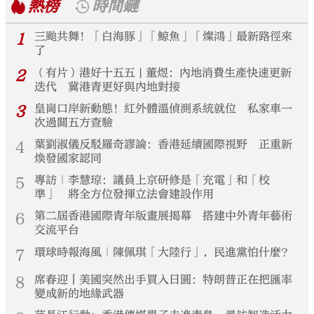
熱榜
時間鏈
1
三颱共舞！「白海豚」「鯨魚」「燦鴻」最新路徑來
了
2
（有片）港好十五五 | 董煜：內地消費生產快速更新
迭代 冀港青更好與內地對接
3
皇崗口岸新動態！紅外體溫偵測系統就位 私家車一
次過關五方查驗
4
葉劉淑儀反駁羅奇謬論：香港延續國際視野 正重新
煥發國家認同
5
專訪｜李慧琼：議員上京研修是「充電」和「校
準」 將全方位發揮立法會建設作用
6
第二屆香港國際青年版畫展揭幕 搭建中外青年藝術
交流平台
7
環球時報海風｜陳佩琪「大陸行」，民進黨怕什麼？
8
席春迎丨美國突然出手買入日圓：特朗普正在把匯率
變成新的地緣武器