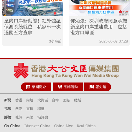
皇崗口岸新動態！紅外體溫
鄧炳強：深圳政府同意承擔
偵測系統就位 私家車一次
新皇崗口岸重建費用 包括
過關五方查驗
港方口岸區
3小時前
2025.05.07
07:28
集團簡介
品牌活動
報史館
新聞
香港
內地
大灣區
台海
國際
財經
視頻
熱點
直播
精選
評論
社評
來論
港評論
Go China
Discover China
China Live
Real China