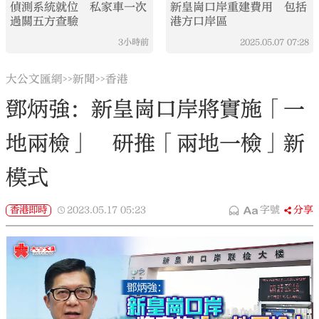
偵測系統就位 私家車一次
新皇崗口岸重建費用 包括
過關五方查驗
港方口岸區
3小時前
2025.05.07
07:28
大公文匯網
新聞
香港
>>
>>
鄧炳強：新皇崗口岸將實施「一
地兩檢」 研推「兩地一檢」新
模式
香港即時
2023.05.17
05:23
字號
分享