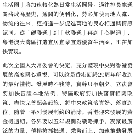
生活圈」將加速轉化為日常生活圖景。過往排長龍通
關將成為歷史，通關的便利化，勢必加快兩地人流、
物流的往來，更將進一步促進兩地的民心相通與情感
認同。從「硬聯通」到「軟聯通」再到「心聯通」，
粵港澳大灣區打造宜居宜業宜遊優質生活圈，正在加
快實現。
此次全國人大常委會的決定，充分體現中央對香港發
展的高度關心重視，可以說是香港回歸29周年所收到
的最好禮物。發展時不我待，實幹只爭朝夕。立法會
要加快審議本地法例，特區政府要加快落實相關政
策，盡快完善配套設施，將中央政策落實好、落實到
位。隨着一系列發展制約的消除，香港迎來發展的黃
金機遇期。各界要以五年規劃為戰略抓手，凝聚最廣
泛的力量，積極搶抓機遇，乘勢而上，加速推動發展