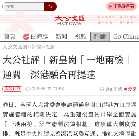
下載客戶端
首頁
白海豚
新聞
視頻
評論
Go Chin
大公文匯網
評論
社評
>>
>>
大公社評｜新皇崗「一地兩檢」
通關 深港融合再提速
大公社評
2026.06.27
07:58
字號
分享
昨日，全國人大常委會審議通過皇崗口岸港方口岸區
實施管轄的相關決定，為重建後皇崗口岸全面實施
「一地兩檢」築牢憲制法律根基。這項重大制度安
排，既是中央持續完善深港互聯互通、推進大灣區融