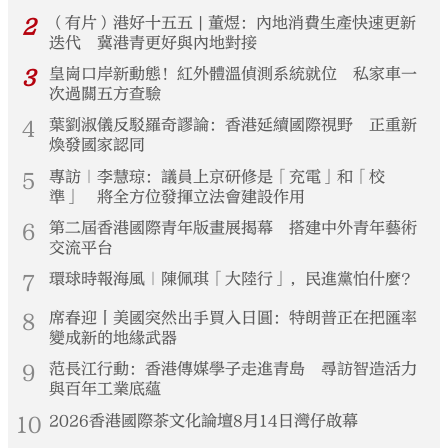
2
（有片）港好十五五 | 董煜：內地消費生產快速更新
迭代 冀港青更好與內地對接
3
皇崗口岸新動態！紅外體溫偵測系統就位 私家車一
次過關五方查驗
4
葉劉淑儀反駁羅奇謬論：香港延續國際視野 正重新
煥發國家認同
5
專訪｜李慧琼：議員上京研修是「充電」和「校
準」 將全方位發揮立法會建設作用
6
第二屆香港國際青年版畫展揭幕 搭建中外青年藝術
交流平台
7
環球時報海風｜陳佩琪「大陸行」，民進黨怕什麼？
8
席春迎丨美國突然出手買入日圓：特朗普正在把匯率
變成新的地緣武器
9
范長江行動：香港傳媒學子走進青島 尋訪智造活力
與百年工業底蘊
10
2026香港國際茶文化論壇8月14日灣仔啟幕