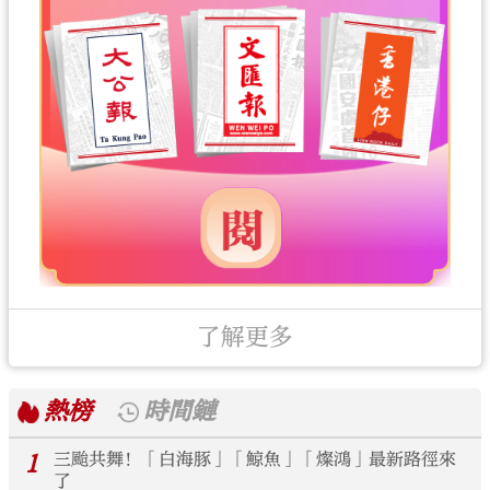
了解更多
熱榜
時間鏈
1
三颱共舞！「白海豚」「鯨魚」「燦鴻」最新路徑來
了