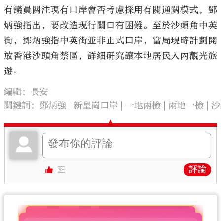
有議員關注現有口岸會否考慮採用有關通關模式，鄧
炳強指出，要改造現行關口有困難。至於沙頭角中英
街，鄧炳強指中英街並非正式口岸，當局現時計劃開
放香港沙頭角禁區，詳細研究讓本地居民入內觀光旅
遊。
編輯：長安
關鍵詞：
鄧炳強
新皇崗口岸
一地兩檢
兩地一檢
沙
評論