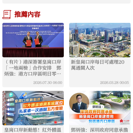
推薦內容
（有片）港深簽署皇崗口岸
新皇崗口岸每日可處理20
「一地兩檢」合作安排 鄧
萬通關人次
炳強：港方口岸區明日零時
成立
2026.07.30
06:00
2026.03.28
00:05
皇崗口岸新動態！紅外體溫
鄧炳強：深圳政府同意承擔