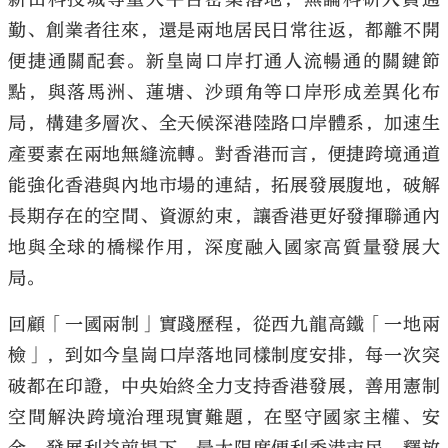
勤、創業者往來，還是兩地居民日常往返，都離不開
便捷通關配套。新皇崗口岸打通人流暢通的關鍵節
點，與落馬洲、蓮塘、沙頭角等口岸形成差異化布
局，構建多層次、全天候深港陸路口岸體系，加速生
產要素在兩地無縫流轉。對香港而言，便捷跨境通道
能強化香港與內地市場的連結，拓展發展腹地，破解
長期存在的空間、資源約束，讓香港更好發揮聯通內
地與全球的橋樑作用，深度融入國家高質量發展大
局。
回顧「一國兩制」實踐歷程，從西九龍高鐵「一地兩
檢」，到如今皇崗口岸落地同樣制度安排，每一次突
破都在印證，中央始終全力支持香港發展，善用憲制
空間解決跨境治理現實難題，在堅守國家主權、安