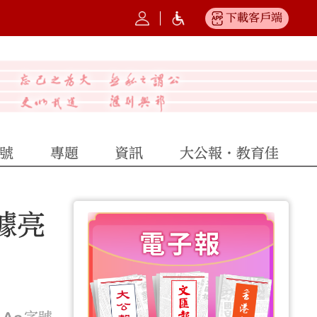
下載客戶端
號
專題
資訊
大公報·教育佳
據亮