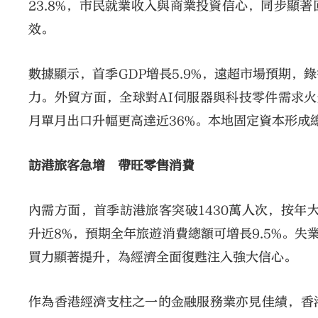
23.8%，市民就業收入與商業投資信心，同步顯
效。
數據顯示，首季GDP增長5.9%，遠超市場預期
力。外貿方面，全球對AI伺服器與科技零件需求火爆
月單月出口升幅更高達近36%。本地固定資本形成總
訪港旅客急增 帶旺零售消費
內需方面，首季訪港旅客突破1430萬人次，按年大
升近8%，預期全年旅遊消費總額可增長9.5%。失
買力顯著提升，為經濟全面復甦注入強大信心。
作為香港經濟支柱之一的金融服務業亦見佳績，香港跨