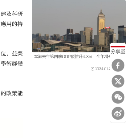
基建及科研
技應用的持
分享至
四位，並榮
本港去年第四季GDP預估升4.3% 全年增長3.2%
尖學術群體
2024.01.31
09:48
港的政策能