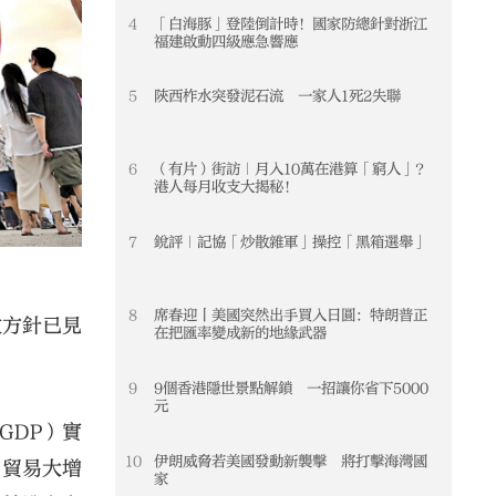
4
「白海豚」登陸倒計時！國家防總針對浙江
4
福建啟動四級應急響應
5
陝西柞水突發泥石流 一家人1死2失聯
5
6
（有片）街訪｜月入10萬在港算「窮人」？
6
港人每月收支大揭秘！
7
銳評｜記協「炒散雜軍」操控「黑箱選舉」
7
8
席春迎丨美國突然出手買入日圓：特朗普正
8
政方針已見
在把匯率變成新的地緣武器
9
9個香港隱世景點解鎖 一招讓你省下5000
9
元
GDP）實
10
伊朗威脅若美國發動新襲擊 將打擊海灣國
10
口貿易大增
家