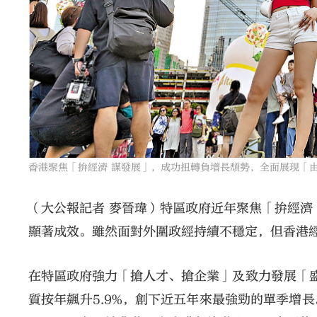
香港聚焦「拚經濟 謀發展」，成功扭轉負增長頹勢，全面展現「
（大公報記者 麥晉瑋）特區政府近年聚焦「拚經濟
顯著成效。雖然面對外圍政經持續不穩定，但香港
在特區政府強力「搶人才、搶企業」及致力發展「盛
質按年飆升5.9%，創下近五年來最強勁的單季增