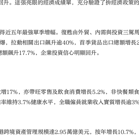
著回升。這張亮眼的經濟成績單，充分驗證了拚經濟政策
，錄得近五年最強單季增幅。復甦由外貿、內需與投資三駕
，拉動相關出口飆升逾40%，首季貨品出口總額增長23
額飆升17.7%，企業投資信心明顯回升。
增17%，亦帶旺零售及飲食消費增長5.2%，非快餐類
業率維持3.7%健康水平，全職僱員就業收入實質增長逾3
境資產管理規模達2.95萬億美元，按年增長10.7%