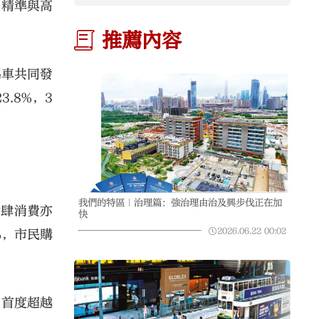
的精準與高
推薦內容
馬車共同發
.8%，3
我們的特區｜治理篇：強治理由治及興步伐正在加
食肆消費亦
快
2026.06.22
00:02
%，市民購
，首度超越