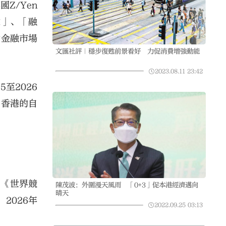
Z/Yen
業」、「融
動金融市場
文匯社評｜穩步復甦前景看好 力促消費增強動能
2023.08.11
23:42
至2026
了香港的自
）《世界競
陳茂波：外圍漫天風雨 「0+3」促本港經濟邁向
晴天
2026年
2022.09.25
03:13