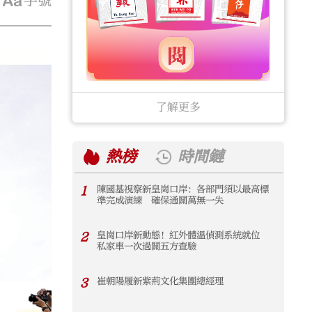
字號
了解更多
熱榜
時間鏈
1
陳國基視察新皇崗口岸：各部門須以最高標
1
準完成演練 確保通關萬無一失
2
皇崗口岸新動態！紅外體溫偵測系統就位
2
私家車一次過關五方查驗
3
崔朝陽履新紫荊文化集團總經理
3