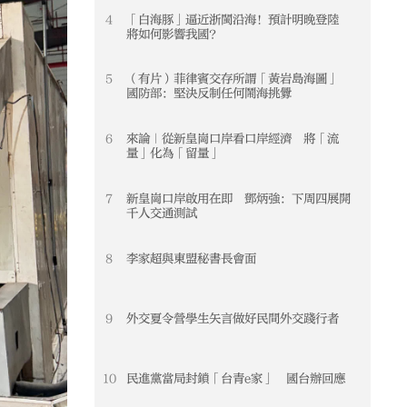
4
「白海豚」逼近浙閩沿海！預計明晚登陸
4
將如何影響我國？
5
（有片）菲律賓交存所謂「黃岩島海圖」
5
國防部：堅決反制任何鬧海挑釁
6
來論｜從新皇崗口岸看口岸經濟 將「流
6
量」化為「留量」
7
新皇崗口岸啟用在即 鄧炳強：下周四展開
7
千人交通測試
8
李家超與東盟秘書長會面
8
9
外交夏令營學生矢言做好民間外交踐行者
9
10
民進黨當局封鎖「台青e家」 國台辦回應
10