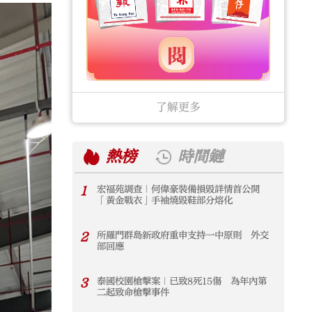
了解更多
熱榜
時間鏈
1
宏福苑調查｜何偉豪裝備損毀詳情首公開
1
「黃金戰衣」手袖燒毀鞋部分熔化
2
所羅門群島新政府重申支持一中原則 外交
2
部回應
3
泰國校園槍擊案｜已致8死15傷 為年內第
3
二起致命槍擊事件