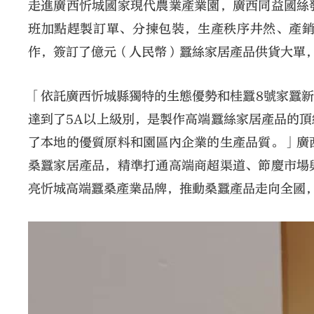
走進廣西忻城國家現代農業產業園，廣西同益國絲
班加點趕製訂單、分揀包裝，生產秩序井然、產
作，簽訂了億元（人民幣）蠶絲家居產品供貨大單
「依託廣西忻城縣獨特的生態優勢和桂蠶8號家蠶
達到了5A以上級別，是製作高端蠶絲家居產品的
了本地的優質原料和園區內企業的生產品質。」廣
桑蠶家居產品，精準打通高端商超渠道、節慶市場
亮忻城高端蠶桑產業品牌，推動桑蠶產品走向全國