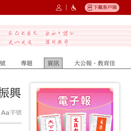
下載客戶端
號
專題
資訊
大公報·教育佳
振興
字號