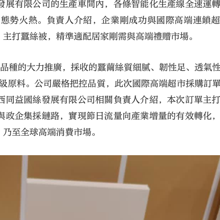
發展有限公司的生產車間內，各條智能化生產線全速運
銷態勢火熱。負責人介紹，企業剛成功與國際高端連鎖
，主打蠶絲被，精準適配居家剛需與高端禮贈市場。
新品種的大力推廣，採收的蠶繭絲質細膩、韌性足、透氣
頂級原料。公司嚴格把控品質，此次國際高端超市採購訂
西同益國絲發展有限公司相關負責人介紹，本次訂單主
與政企集採鏈路，實現節日流量向產業增量的有效轉化
，乃至全球高端消費市場。