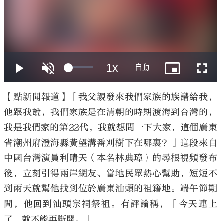
大公文匯
【點新聞報道】「我父親發來我們家族的族譜給我，
他跟我說，我們家族是在清朝的時期渡海到台灣的，
我是我們家的第22代，我就想問一下大家，這個廣東
省潮州府澄海縣黃望溝番刈樹下在哪裏？」這段來自
中國台灣演員利晴天（本名林典璋）的尋根視頻發布
後，立刻引得兩岸網友、當地民眾熱心幫助，短短不
到兩天就幫他找到位於廣東汕頭的祖籍地。端午節期
間，他回到汕頭宗祠祭祖。有評論稱，「今天連上
了，就不能再斷開。」