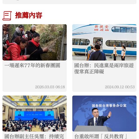
推薦內容
一場遲來77年的新春團圓
國台辦：民進黨是兩岸旅遊
復常真正障礙
2026.03.03
06:18
2024.09.12
00:53
國台辦副主任吳璽：持續完
台重啟所謂「反共教育」