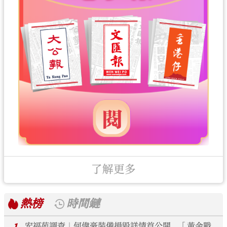
了解更多
熱榜
時間鏈
宏福苑調查｜何偉豪裝備損毀詳情首公開 「黃金戰