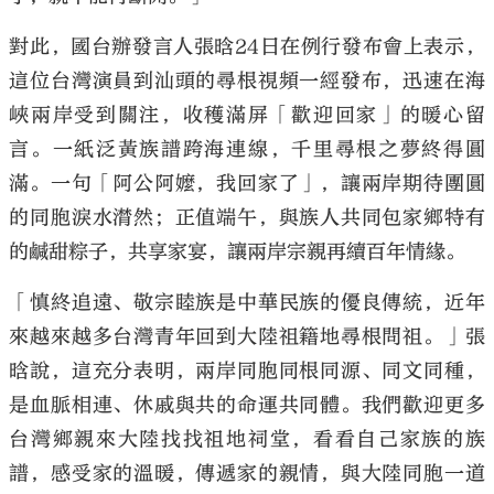
對此，國台辦發言人張晗24日在例行發布會上表示，
這位台灣演員到汕頭的尋根視頻一經發布，迅速在海
峽兩岸受到關注，收穫滿屏「歡迎回家」的暖心留
言。一紙泛黃族譜跨海連線，千里尋根之夢終得圓
滿。一句「阿公阿嬤，我回家了」，讓兩岸期待團圓
的同胞淚水潸然；正值端午，與族人共同包家鄉特有
的鹹甜粽子，共享家宴，讓兩岸宗親再續百年情緣。
「慎終追遠、敬宗睦族是中華民族的優良傳統，近年
來越來越多台灣青年回到大陸祖籍地尋根問祖。」張
晗說，這充分表明，兩岸同胞同根同源、同文同種，
是血脈相連、休戚與共的命運共同體。我們歡迎更多
台灣鄉親來大陸找找祖地祠堂，看看自己家族的族
譜，感受家的溫暖，傳遞家的親情，與大陸同胞一道