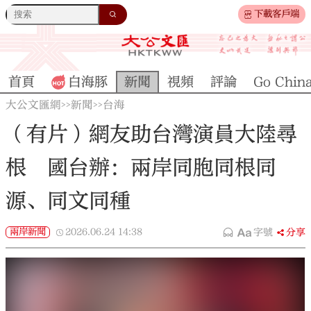
下載客戶端
首頁
白海豚
新聞
視頻
評論
Go Chin
大公文匯網
新聞
台海
>>
>>
（有片）網友助台灣演員大陸尋
根 國台辦：兩岸同胞同根同
源、同文同種
兩岸新聞
2026.06.24
14:38
字號
分享