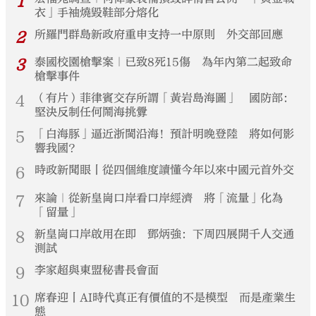
1
衣」手袖燒毀鞋部分熔化
2
所羅門群島新政府重申支持一中原則 外交部回應
3
泰國校園槍擊案｜已致8死15傷 為年內第二起致命
槍擊事件
4
（有片）菲律賓交存所謂「黃岩島海圖」 國防部：
堅決反制任何鬧海挑釁
5
「白海豚」逼近浙閩沿海！預計明晚登陸 將如何影
響我國？
6
時政新聞眼丨從四個維度讀懂今年以來中國元首外交
7
來論｜從新皇崗口岸看口岸經濟 將「流量」化為
「留量」
8
新皇崗口岸啟用在即 鄧炳強：下周四展開千人交通
測試
9
李家超與東盟秘書長會面
10
席春迎丨AI時代真正有價值的不是模型 而是產業生
態