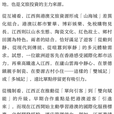
地，也是文旅投資的主力來源。
從互補看，江西與港澳文旅資源形成「山海城」差異
化組合。港澳以都市繁華、博彩娛樂、免稅購物見
長，江西則以山水生態、陶瓷文化、紅色故土、鄉村
田園為特色。兩者的結合，恰好滿足了遊客「從動到
靜、從現代到傳統、從喧囂到寧靜」的多元體驗需
求。試想，一位歐洲遊客先在香港感受國際化都市活
力，再乘高鐵進入江西，在廬山雲海中靜心、在景德
鎮親手制瓷、在婺源古村小住——這樣的「雙城記」
或「多城記」，遠比單點停留更有吸引力。
從機制看，江西正在推動從「單向引客」到「雙向賦
能」的升級。早期合作重點是把港澳遊客「引進
來」，而現在江西開始主動學習港澳的國際化服務標