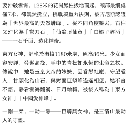
要沖破雲霄。128米的花崗巖柱拔地而起，頸部最細處
僅7米，卻巍然挺立，挑戰着重力法則，被吉尼斯認證
為「世界最高的天然蟒峰」。從不同角度望去，石柱
又幻化為「彎刀石」「仙翁頂仙童」「白娘子醉酒」
——一石千面，造化神奇。
東方女神，靜坐於海拔1180米處，通高86米。少女面
容安詳，發髻高挽，手中的青松如永恆的生命之杖。
傳說中，她是玉皇大帝的妹妹，因眷戀紅塵、守望愛
人，甘願化為山石，與對面巨蟒峰遙遙相望。她不言
不語，靜看雲海翻湧、日月輪轉，被後人稱為「東方
女神」「中國愛神峰」。
一剛一柔，一動一靜——巨蟒與女神，是三清山最動
人的守望。