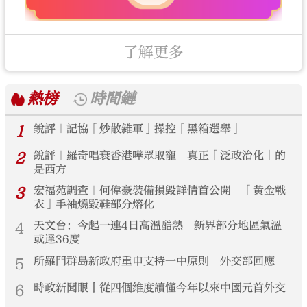
了解更多
熱榜
時間鏈
1
銳評｜記協「炒散雜軍」操控「黑箱選舉」
2
銳評｜羅奇唱衰香港嘩眾取寵 真正「泛政治化」的
是西方
3
宏福苑調查｜何偉豪裝備損毀詳情首公開 「黃金戰
衣」手袖燒毀鞋部分熔化
4
天文台：今起一連4日高溫酷熱 新界部分地區氣溫
或達36度
5
所羅門群島新政府重申支持一中原則 外交部回應
6
時政新聞眼丨從四個維度讀懂今年以來中國元首外交