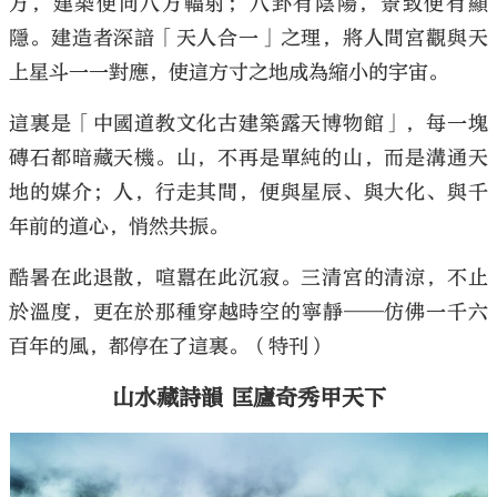
方，建築便向八方輻射；八卦有陰陽，景致便有顯
隱。建造者深諳「天人合一」之理，將人間宮觀與天
上星斗一一對應，使這方寸之地成為縮小的宇宙。
這裏是「中國道教文化古建築露天博物館」，每一塊
磚石都暗藏天機。山，不再是單純的山，而是溝通天
地的媒介；人，行走其間，便與星辰、與大化、與千
年前的道心，悄然共振。
酷暑在此退散，喧囂在此沉寂。三清宮的清涼，不止
於溫度，更在於那種穿越時空的寧靜——仿佛一千六
百年的風，都停在了這裏。（特刊）
山水藏詩韻 匡廬奇秀甲天下