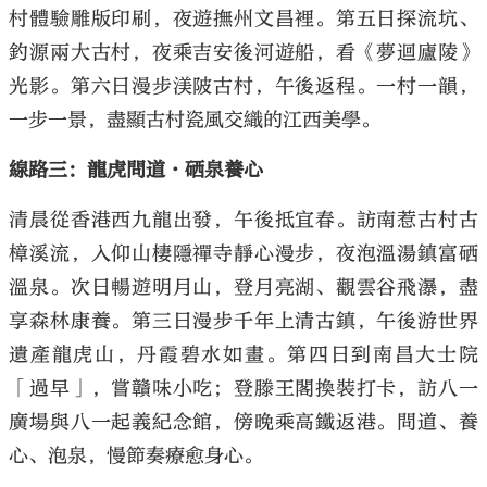
村體驗雕版印刷，夜遊撫州文昌裡。第五日探流坑、
釣源兩大古村，夜乘吉安後河遊船，看《夢迴廬陵》
光影。第六日漫步渼陂古村，午後返程。一村一韻，
一步一景，盡顯古村瓷風交織的江西美學。
線路三：龍虎問道·硒泉養心
清晨從香港西九龍出發，午後抵宜春。訪南惹古村古
樟溪流，入仰山棲隱禪寺靜心漫步，夜泡溫湯鎮富硒
溫泉。次日暢遊明月山，登月亮湖、觀雲谷飛瀑，盡
享森林康養。第三日漫步千年上清古鎮，午後游世界
遺產龍虎山，丹霞碧水如畫。第四日到南昌大士院
「過早」，嘗贛味小吃；登滕王閣換裝打卡，訪八一
廣場與八一起義紀念館，傍晚乘高鐵返港。問道、養
心、泡泉，慢節奏療愈身心。