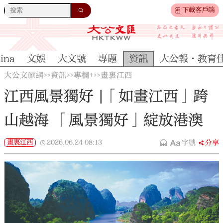
下載客戶端
ina
文娛
大文號
專題
資訊
大公報·教育
大公文匯網
資訊
專欄+
畫裏江西
>>
>>
>>
江西風景獨好 |「如畫江西」跨
山越海 「風景獨好」綻放港澳
畫裏江西
2026.06.24
08:13
字號
分享