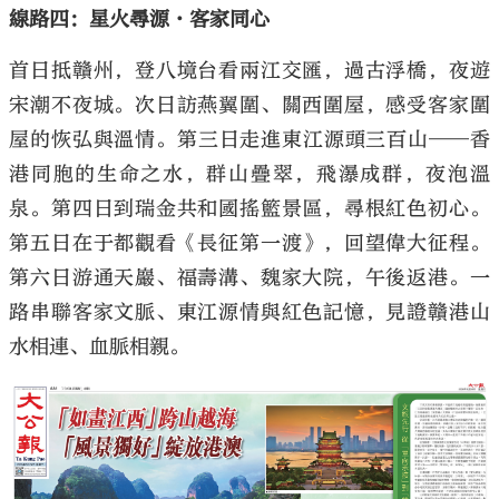
線路四：星火尋源·客家同心
首日抵贛州，登八境台看兩江交匯，過古浮橋，夜遊
宋潮不夜城。次日訪燕翼圍、關西圍屋，感受客家圍
屋的恢弘與溫情。第三日走進東江源頭三百山——香
港同胞的生命之水，群山疊翠，飛瀑成群，夜泡溫
泉。第四日到瑞金共和國搖籃景區，尋根紅色初心。
第五日在于都觀看《長征第一渡》，回望偉大征程。
第六日游通天巖、福壽溝、魏家大院，午後返港。一
路串聯客家文脈、東江源情與紅色記憶，見證贛港山
水相連、血脈相親。