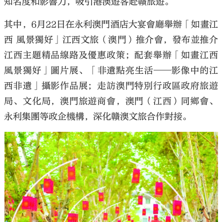
知名度和影響力，吸引港澳遊客赴贛旅遊。
其中，6月22日在永利澳門酒店大宴會廳舉辦「如畫江
西 風景獨好」江西文旅（澳門）推介會，發布並推介
江西主題精品線路及優惠政策；配套舉辦「如畫江西
風景獨好」圖片展、「非遺點亮生活——影像中的江
西非遺」攝影作品展；走訪澳門特別行政區政府旅遊
局、文化局，澳門旅遊商會，澳門（江西）同鄉會、
永利集團等政企機構，深化贛澳文旅合作對接。