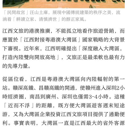
「民間故宮」汪山土庫，展現中國傳統建築的秩序之美，流
淌着「耕讀立家、清慎濟世」的醇正家風。
江西文旅的港澳推廣，不能孤立地看作旅遊營銷，而
應置於「江西對接粵港澳大灣區」國家戰略的大背景
下審視。近年來，江西明確提出「深度融入大灣區，
打造內陸雙向開放高地」，文旅正是最柔軟也最有力
的先導力量。
從區位看，江西是粵港澳大灣區向內陸輻射的第一
站。贛深高鐵、昌贛高鐵的開通，使贛州進入深圳2小
時經濟圈，南昌到廣州、深圳也僅需3-4小時。這種
「近而不浮」的距離，既方便大灣區遊客週末短途
游，又為大灣區企業投資江西文旅項目提供了通勤便
利。事實表明，大灣區一直是江西最大的省外客源