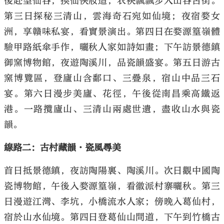
後赴望仙谷，換仙俠妝造，衣袂飄飄步入山谷古街。
第三日探秘三清山，雲海奇石宛如仙境；夜宿婺女
洲，享贛味私宴，看實景演出。第四日在婺源篁嶺體
驗甲路紙傘手作，曬秋人家如詩如畫；下午訪景德鎮
御窯博物館，夜遊陶溪川，品瓷韻盛宴。第五日游古
窯博覽區，登廬山含鄱口、三疊泉，宿山中品三石
宴。第六日漫步美廬、花徑，午後從南昌乘高鐵返
港。一路攬廬山、三清山兩處世遺，盡收山水與瓷
韻。
線路二：古村藏韻·瓷風尋美
首日抵景德鎮，夜訪陶陽裏、陶溪川。次日觀中國陶
瓷博物館，午後入婺源篁嶺，看徽派村寨曬秋。第三
日漫遊江灣、李坑，小橋流水人家；傍晚入葛仙村，
宿於山水仙境。第四日登葛仙山問道，下午到竹橋古