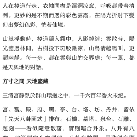
人在棧道行走，衣袖間盡是濕潤涼意，呼吸都帶着清
冽。更妙的是不期而遇的彩色雲霞，在陽光折射下變
幻出夢幻色彩，恍若仙境。
山嵐浮動時，棧道隱入霧中，人影綽綽；雲散時，陽
光濾過林間，古樹投下斑駁陰涼，山鳥清越鳴叫，更
顯幽靜。每一步，都在雲與山的交界處；每一眼，都
是天與地的對話。
方寸之間 天地盡藏
三清宮靜臥於群山環抱之中，一千六百年香火未絕。
宮、觀、殿、府、廟、亭、台、塔、坊、丹井，皆依
「先天八卦圖式」排布。石橋、墓塔、泉台、石雕、
題刻——看似隨意散落，實則暗合卦象。八卦有八