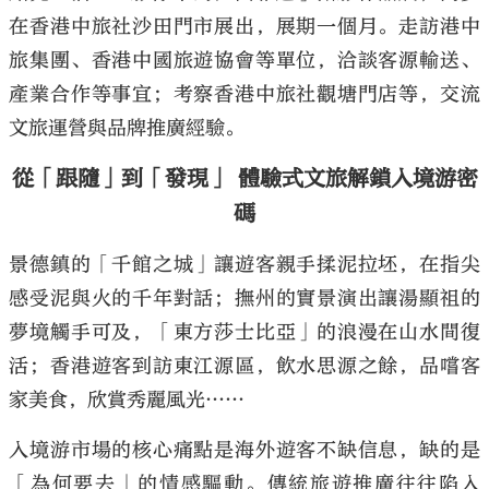
在香港中旅社沙田門市展出，展期一個月。走訪港中
旅集團、香港中國旅遊協會等單位，洽談客源輸送、
產業合作等事宜；考察香港中旅社觀塘門店等，交流
文旅運營與品牌推廣經驗。
從「跟隨」到「發現」 體驗式文旅解鎖入境游密
碼
景德鎮的「千館之城」讓遊客親手揉泥拉坯，在指尖
感受泥與火的千年對話；撫州的實景演出讓湯顯祖的
夢境觸手可及，「東方莎士比亞」的浪漫在山水間復
活；香港遊客到訪東江源區，飲水思源之餘，品嚐客
家美食，欣賞秀麗風光……
入境游市場的核心痛點是海外遊客不缺信息，缺的是
「為何要去」的情感驅動。傳統旅遊推廣往往陷入