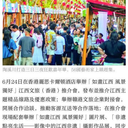
陶溪川打造三日三夜狂歡嘉年華，56國藝術家上鎮趕集。
6月24日在香港麗思卡爾頓酒店舉辦「如畫江西 風景
獨好」江西文旅（香港）推介會，發布並推介江西主
題精品線路及優惠政策；舉辦贛港文旅企業對接會，
開展合作洽談，推動客源互送等合作落地；在推介會
現場配套舉辦「如畫江西 風景獨好」圖片展、「非遺
點亮生活——影像中的江西非遺」攝影作品展，同步