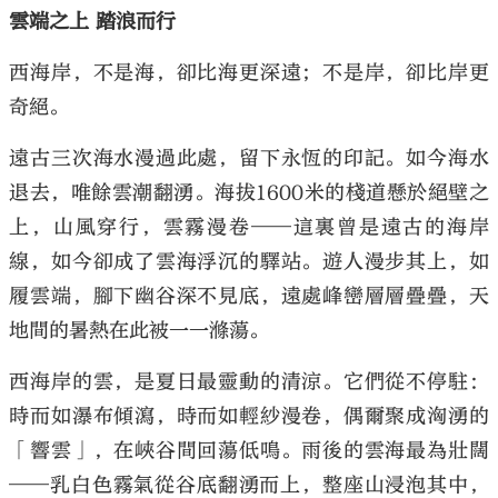
雲端之上 踏浪而行
西海岸，不是海，卻比海更深遠；不是岸，卻比岸更
奇絕。
遠古三次海水漫過此處，留下永恆的印記。如今海水
退去，唯餘雲潮翻湧。海拔1600米的棧道懸於絕壁之
上，山風穿行，雲霧漫卷——這裏曾是遠古的海岸
線，如今卻成了雲海浮沉的驛站。遊人漫步其上，如
履雲端，腳下幽谷深不見底，遠處峰巒層層疊疊，天
地間的暑熱在此被一一滌蕩。
西海岸的雲，是夏日最靈動的清涼。它們從不停駐：
時而如瀑布傾瀉，時而如輕紗漫卷，偶爾聚成洶湧的
「響雲」，在峽谷間回蕩低鳴。雨後的雲海最為壯闊
——乳白色霧氣從谷底翻湧而上，整座山浸泡其中，