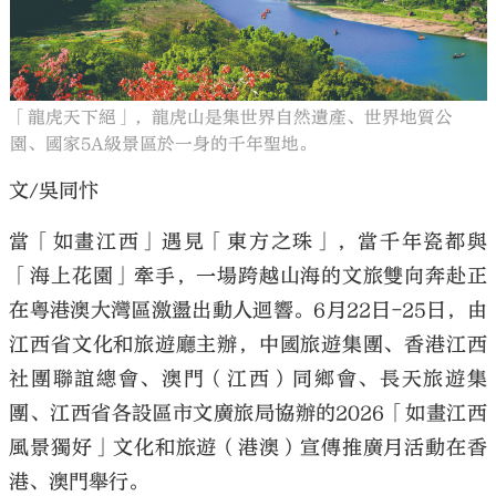
「龍虎天下絕」，龍虎山是集世界自然遺產、世界地質公
園、國家5A級景區於一身的千年聖地。
大公文匯
文/吳同忭
當「如畫江西」遇見「東方之珠」，當千年瓷都與
「海上花園」牽手，一場跨越山海的文旅雙向奔赴正
在粵港澳大灣區激盪出動人迴響。6月22日-25日，由
江西省文化和旅遊廳主辦，中國旅遊集團、香港江西
社團聯誼總會、澳門（江西）同鄉會、長天旅遊集
團、江西省各設區市文廣旅局協辦的2026「如畫江西
風景獨好」文化和旅遊（港澳）宣傳推廣月活動在香
港、澳門舉行。