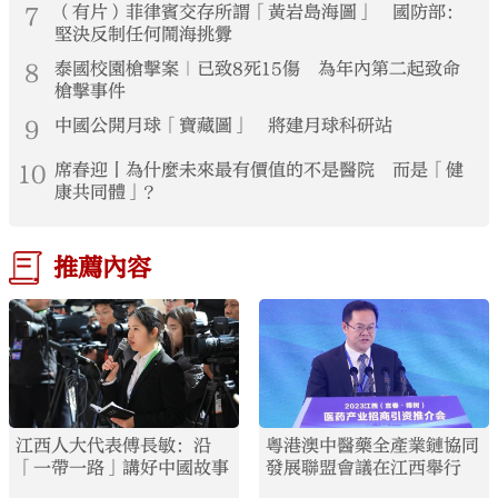
7
（有片）菲律賓交存所謂「黃岩島海圖」 國防部：
堅決反制任何鬧海挑釁
8
泰國校園槍擊案｜已致8死15傷 為年內第二起致命
槍擊事件
9
中國公開月球「寶藏圖」 將建月球科研站
10
席春迎丨為什麼未來最有價值的不是醫院 而是「健
康共同體」？
推薦內容
江西人大代表傅長敏：沿
粵港澳中醫藥全產業鏈協同
「一帶一路」講好中國故事
發展聯盟會議在江西舉行