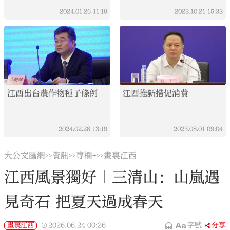
2024.01.26
11:19
2023.10.21
15:33
江西出台農作物種子條例
江西推新措促消費
2024.02.28
13:19
2023.08.01
09:04
大公文匯網
資訊
專欄+
畫裏江西
>>
>>
>>
江西風景獨好｜三清山：山嵐遇
見奇石 把夏天過成春天
畫裏江西
2026.06.24
00:26
字號
分享