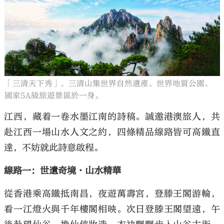
「三清天下秀」，三清山集世界自然遺產、世界地質公園、
國家5A級旅遊景區於一身。
江西，藏着一卷水墨江南的詩稿。誠邀港澳旅人，共
赴江西一場山水人文之約，四條精品線路皆可高鐵直
達，不妨就此詩意啟程。
線路一：世遺奇境·山水精華
從香港乘高鐵抵南昌，夜遊萬壽宮，登滕王閣游輪，
看一江燈火與千年樓閣相映。次日登滕王閣望遠，午