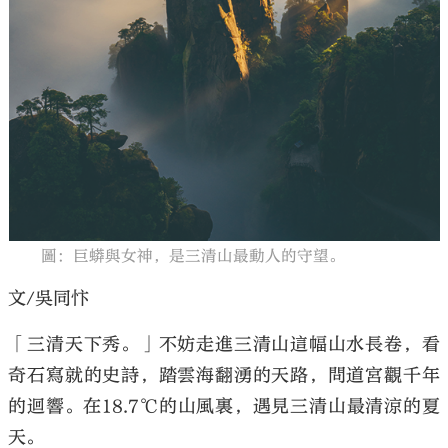
圖：巨蟒與女神，是三清山最動人的守望。
文/吳同忭
「三清天下秀。」不妨走進三清山這幅山水長卷，看
奇石寫就的史詩，踏雲海翻湧的天路，問道宮觀千年
的迴響。在18.7℃的山風裏，遇見三清山最清涼的夏
天。