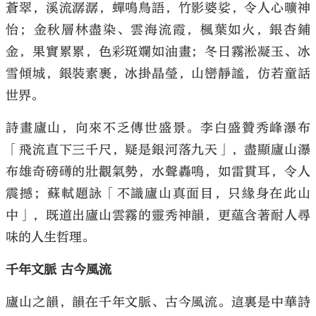
蒼翠，溪流潺潺，蟬鳴鳥語，竹影婆娑，令人心曠神
怡；金秋層林盡染、雲海流霞，楓葉如火，銀杏鋪
金，果實累累，色彩斑斕如油畫；冬日霧淞凝玉、冰
雪傾城，銀裝素裹，冰掛晶瑩，山巒靜謐，仿若童話
世界。
詩畫廬山，向來不乏傳世盛景。李白盛贊秀峰瀑布
「飛流直下三千尺，疑是銀河落九天」，盡顯廬山瀑
布雄奇磅礡的壯觀氣勢，水聲轟鳴，如雷貫耳，令人
震撼；蘇軾題詠「不識廬山真面目，只緣身在此山
中」，既道出廬山雲霧的靈秀神韻，更蘊含著耐人尋
味的人生哲理。
千年文脈 古今風流
廬山之韻，韻在千年文脈、古今風流。這裏是中華詩