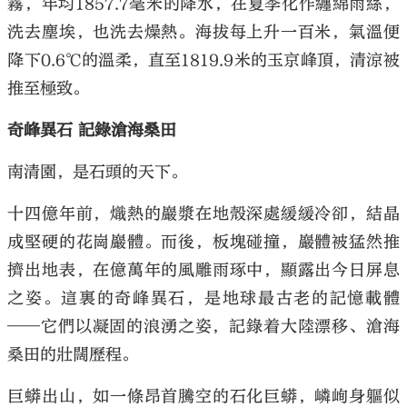
霧，年均1857.7毫米的降水，在夏季化作纏綿雨絲，
洗去塵埃，也洗去燥熱。海拔每上升一百米，氣溫便
降下0.6℃的溫柔，直至1819.9米的玉京峰頂，清涼被
推至極致。
奇峰異石 記錄滄海桑田
南清園，是石頭的天下。
十四億年前，熾熱的巖漿在地殼深處緩緩冷卻，結晶
成堅硬的花崗巖體。而後，板塊碰撞，巖體被猛然推
擠出地表，在億萬年的風雕雨琢中，顯露出今日屏息
之姿。這裏的奇峰異石，是地球最古老的記憶載體
——它們以凝固的浪湧之姿，記錄着大陸漂移、滄海
桑田的壯闊歷程。
巨蟒出山，如一條昂首騰空的石化巨蟒，嶙峋身軀似