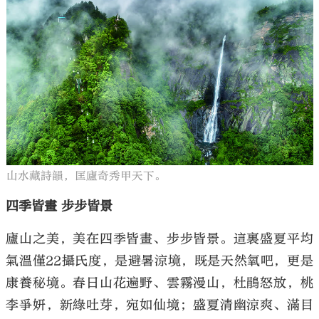
山水藏詩韻，匡廬奇秀甲天下。
四季皆畫 步步皆景
廬山之美，美在四季皆畫、步步皆景。這裏盛夏平均
氣溫僅22攝氏度，是避暑涼境，既是天然氧吧，更是
康養秘境。春日山花遍野、雲霧漫山，杜鵑怒放，桃
李爭妍，新綠吐芽，宛如仙境；盛夏清幽涼爽、滿目