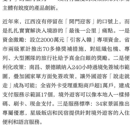
主體有銳度的產品創新。
近年來，江西沒有停留在「開門迎客」的口號上，而
是扎扎實實解決入境游的「最後一公里」痛點。一是
資金激勵：設立2000萬元「引客入贛」專項資金，省
市兩級累計推出70多條獎補措施，對組織包機、專
列、大型團隊的旅行社給予真金白銀的獎勵。二是便
利化政策：南昌、景德鎮納入240小時過境免簽城市範
圍，疊加國家單方面免簽政策，讓外國遊客「說走就
走」成為可能；全省外卡受理重點商戶超1萬戶，建成
支付服務示範區17個，境外遊客可以像本地人一樣掃
碼、刷卡、現金支付。三是服務標準：34家景區推出
專屬優惠，星級飯店和民宿提供針對境外遊客的入住
便利和語言服務。