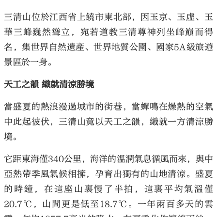
三清山位於江西省上饒市東北部，因玉京、玉虛、玉
華三峰巍然聳立，宛若道教三清尊神列坐峰巔而得
名，集世界自然遺產、世界地質公園、國家5A級旅遊
景區於一身。
天工之韻 織就清涼勝境
當盛夏的熱浪漫過城市的街巷，當蟬鳴在燥熱的空氣
中此起彼伏，三清山竟以天工之韻，織就一方清涼勝
境。
它距東海僅340公里，海洋的溫潤氣息循風而來，與中
亞熱帶季風氣候相擁，孕育出獨有的山地清涼。盛夏
的時鐘，在這座山裏慢了半拍，這裏平均氣溫僅
20.7℃，山間更是低至18.7℃。一年兩百多天的雲