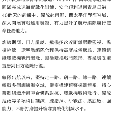
圓滿完成遠海實戰化訓練，安全順利返回青島母港。
40餘天的訓練中，編隊赴南海、西太平洋等海空域，
深入開展實戰運用驗證，有力提升了航母編隊履行使
命任務能力。
訓練期間，日方艦艇、飛機多次近距離跟蹤監視、滋
擾挑釁。遼寧艦編隊全程保持高度戒備狀態，連續組
織艦載機戰鬥起飛，靈活變換戰鬥隊形，專業穩妥處
置應對日方危險行徑。
編隊出航以來，堅持走一路、研一路、練一路，連續
轉戰多個訓練海空域，嚴密構建預警探測體系，精心
籌劃組織岸海聯合體系對抗、艦載機戰術飛行、編隊
搜救等多項科目訓練，練指揮、研戰法、摸底數、強
能力，不斷打磨提升編隊實戰化訓練水平。