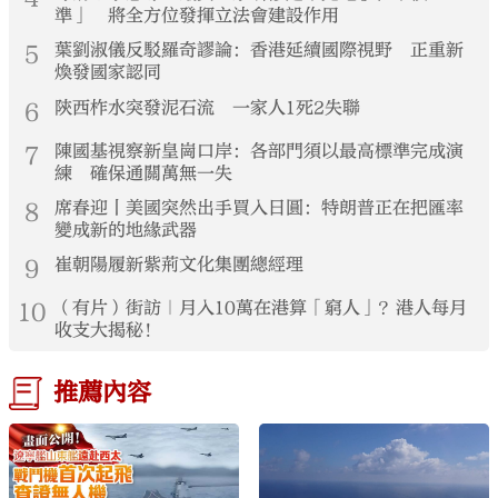
準」 將全方位發揮立法會建設作用
5
葉劉淑儀反駁羅奇謬論：香港延續國際視野 正重新
煥發國家認同
6
陝西柞水突發泥石流 一家人1死2失聯
7
陳國基視察新皇崗口岸：各部門須以最高標準完成演
練 確保通關萬無一失
8
席春迎丨美國突然出手買入日圓：特朗普正在把匯率
變成新的地緣武器
9
崔朝陽履新紫荊文化集團總經理
10
（有片）街訪｜月入10萬在港算「窮人」？港人每月
收支大揭秘！
推薦內容