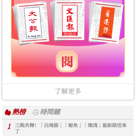
了解更多
熱榜
時間鏈
1
三颱共舞！「白海豚」「鯨魚」「燦鴻」最新路徑來
了