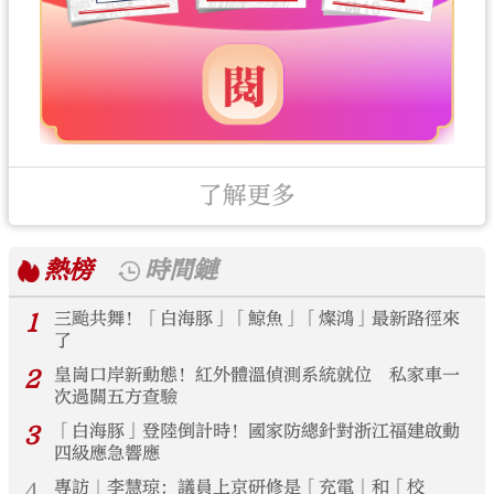
了解更多
熱榜
時間鏈
1
三颱共舞！「白海豚」「鯨魚」「燦鴻」最新路徑來
了
2
皇崗口岸新動態！紅外體溫偵測系統就位 私家車一
次過關五方查驗
3
「白海豚」登陸倒計時！國家防總針對浙江福建啟動
四級應急響應
4
專訪｜李慧琼：議員上京研修是「充電」和「校