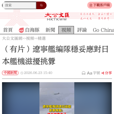
下載客戶端
首頁
白海豚
新聞
視頻
評論
Go Chin
大公文匯網
視頻
精選
>>
>>
（有片）遼寧艦編隊穩妥應對日
本艦機滋擾挑釁
中國新聞
2026.06.23
15:40
字號
分享