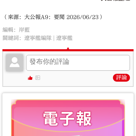
（來源：大公報A9：要聞 2026/06/23）
編輯：岸藍
關鍵詞：
遼寧艦編隊
遼寧艦
評論