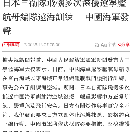
日本自衛隊飛機多次滋擾遼寧艦
航母編隊遠海訓練 中國海軍發
聲
中國即時
2025.12.07
05:09
字號
分享
據央視新聞報道，中國人民解放軍海軍新聞發言人王
學猛海軍大校表示，日前，中國海軍遼寧艦航母編隊
在宮古海峽以東海域正常組織艦載戰鬥機飛行訓練，
事先公布了訓練海空域。期間，日本自衛隊飛機多次
抵近中國海軍訓練海空域滋擾，嚴重影響中方正常訓
練，嚴重危及飛行安全。日方有關炒作與事實完全不
符，我們嚴正要求日方立即停止污衊抹黑，嚴格約束
一線行動。中國海軍將依法採取必要措施，堅決維護