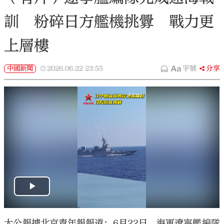
訓 粉碎日方艦機挑釁 戰力更
上層樓
中國新聞
2026.06.22
23:55
字號
分享
大公報據北京青年報報道：6月22日，海軍遼寧艦編隊