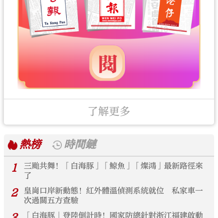
了解更多
熱榜
時間鏈
1
三颱共舞！「白海豚」「鯨魚」「燦鴻」最新路徑來
了
2
皇崗口岸新動態！紅外體溫偵測系統就位 私家車一
次過關五方查驗
3
「白海豚」登陸倒計時！國家防總針對浙江福建啟動