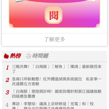
了解更多
熱榜
時間鏈
1
三颱共舞！「白海豚」「鯨魚」「燦鴻」最新路徑來
了
2
皇崗口岸新動態！紅外體溫偵測系統就位 私家車一
次過關五方查驗
3
「白海豚」登陸倒計時！國家防總針對浙江福建啟動
四級應急響應
4
專訪｜李慧琼：議員上京研修是「充電」和「校
準」 將全方位發揮立法會建設作用