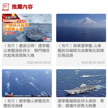
推薦內容
（有片）畫面公開！遼寧艦
（有片）海軍遼寧艦 山東
山東艦遠赴西太 戰鬥機首
艦航母編隊完成實戰化訓練
次起飛查證無人機
任務返港
2025.08.04
02:23
2025.06.30
09:35
（有片）遼寧艦山東艦首次
遼寧艦編隊赴西太演訓 專
雙航母演練
家：震懾外部勢力挑釁