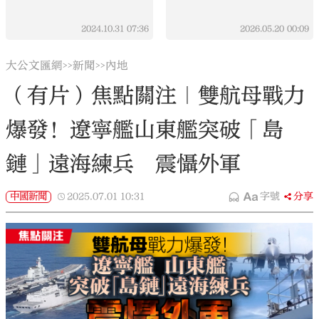
2024.10.31
07:36
2026.05.20
00:09
大公文匯網
新聞
內地
>>
>>
（有片）焦點關注｜雙航母戰力
爆發！遼寧艦山東艦突破「島
鏈」遠海練兵 震懾外軍
中國新聞
2025.07.01
10:31
字號
分享