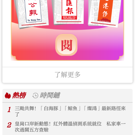
了解更多
熱榜
時間鏈
1
三颱共舞！「白海豚」「鯨魚」「燦鴻」最新路徑來
了
2
皇崗口岸新動態！紅外體溫偵測系統就位 私家車一
次過關五方查驗