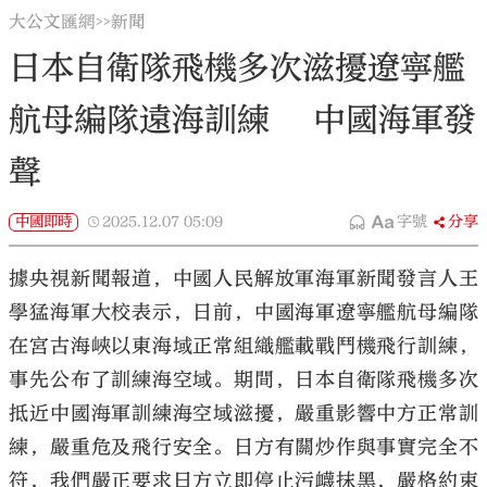
大公文匯網
新聞
>>
日本自衛隊飛機多次滋擾遼寧艦
航母編隊遠海訓練 中國海軍發
聲
中國即時
2025.12.07
05:09
字號
分享
據央視新聞報道，中國人民解放軍海軍新聞發言人王
學猛海軍大校表示，日前，中國海軍遼寧艦航母編隊
在宮古海峽以東海域正常組織艦載戰鬥機飛行訓練，
事先公布了訓練海空域。期間，日本自衛隊飛機多次
抵近中國海軍訓練海空域滋擾，嚴重影響中方正常訓
練，嚴重危及飛行安全。日方有關炒作與事實完全不
符，我們嚴正要求日方立即停止污衊抹黑，嚴格約束