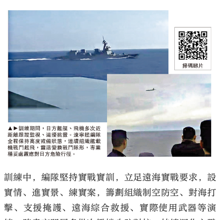
訓練中，編隊堅持實戰實訓，立足遠海實戰要求，設
實情、進實景、練實案，籌劃組織制空防空、對海打
擊、支援掩護、遠海綜合救援、實際使用武器等演