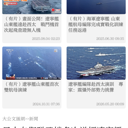
（有片）畫面公開！遼寧艦
（有片）海軍遼寧艦 山東
山東艦遠赴西太 戰鬥機首
艦航母編隊完成實戰化訓練
次起飛查證無人機
任務返港
2025.08.04
02:23
2025.06.30
09:35
（有片）遼寧艦山東艦首次
遼寧艦編隊赴西太演訓 專
雙航母演練
家：震懾外部勢力挑釁
2024.10.31
07:36
2026.05.20
00:09
大公文匯網
新聞
>>