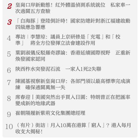
2
皇崗口岸新動態！紅外體溫偵測系統就位 私家車一
次過關五方查驗
3
「白海豚」登陸倒計時！國家防總針對浙江福建啟動
四級應急響應
4
專訪｜李慧琼：議員上京研修是「充電」和「校
準」 將全方位發揮立法會建設作用
5
葉劉淑儀反駁羅奇謬論：香港延續國際視野 正重新
煥發國家認同
6
陝西柞水突發泥石流 一家人1死2失聯
7
陳國基視察新皇崗口岸：各部門須以最高標準完成演
練 確保通關萬無一失
8
席春迎丨美國突然出手買入日圓：特朗普正在把匯率
變成新的地緣武器
9
崔朝陽履新紫荊文化集團總經理
10
（有片）街訪｜月入10萬在港算「窮人」？港人每月
收支大揭秘！