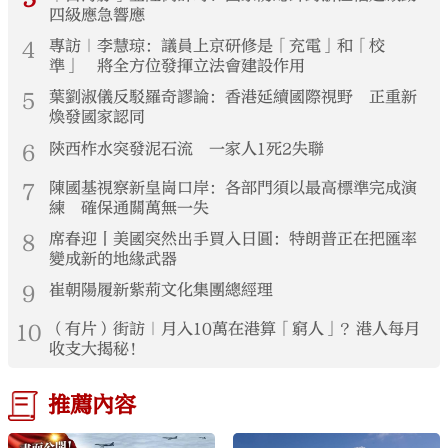
四級應急響應
4
專訪｜李慧琼：議員上京研修是「充電」和「校
準」 將全方位發揮立法會建設作用
5
葉劉淑儀反駁羅奇謬論：香港延續國際視野 正重新
煥發國家認同
6
陝西柞水突發泥石流 一家人1死2失聯
7
陳國基視察新皇崗口岸：各部門須以最高標準完成演
練 確保通關萬無一失
8
席春迎丨美國突然出手買入日圓：特朗普正在把匯率
變成新的地緣武器
9
崔朝陽履新紫荊文化集團總經理
10
（有片）街訪｜月入10萬在港算「窮人」？港人每月
收支大揭秘！
推薦內容