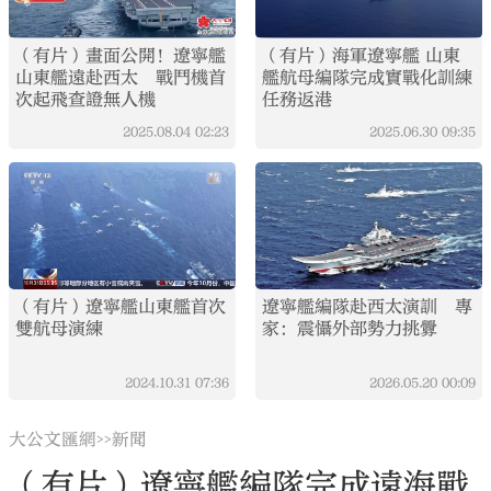
（有片）畫面公開！遼寧艦
（有片）海軍遼寧艦 山東
山東艦遠赴西太 戰鬥機首
艦航母編隊完成實戰化訓練
次起飛查證無人機
任務返港
2025.08.04
02:23
2025.06.30
09:35
（有片）遼寧艦山東艦首次
遼寧艦編隊赴西太演訓 專
雙航母演練
家：震懾外部勢力挑釁
2024.10.31
07:36
2026.05.20
00:09
大公文匯網
新聞
>>
（有片）遼寧艦編隊完成遠海戰