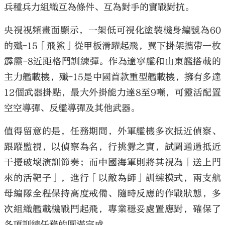
兵種兵力組織互為條件、互為對手的實戰對抗。
央視視頻畫面顯示，一架低可視化塗裝機身編號為60
的殲-15「飛鯊」從甲板滑躍起飛，翼下掛架攜帶一枚
霹靂-8近距格鬥訓練彈。作為遼寧艦和山東艦搭載的
主力艦載機，殲-15是中國首款重型艦載機，擁有多達
12個武器掛點，最大外掛能力達8至9噸，可靈活配置
空空導彈、反艦導彈及其他武器。
值得留意的是，任務期間，外軍艦機多次抵近偵察、
跟蹤監視，以偵察為名，行挑釁之實，試圖通過抵近
干擾破壞演訓節奏；而中國海軍則將其視為「送上門
來的活靶子」，進行「以敵為師」訓練模式，兩支航
母編隊全程保持高度戒備、隨時反應的作戰狀態，多
次組織艦載機戰鬥起飛，專業穩妥處置應對，確保了
各項訓練任務的圓滿完成。