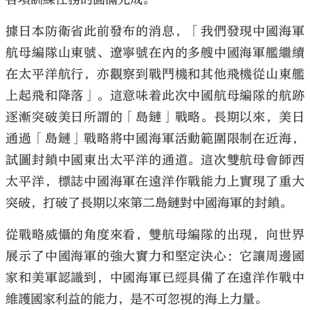
據日本防衛省此前發布的消息，「我們發現中國海軍
航母編隊山東號、遼寧號在內的多艘中國海軍艦繼續
在太平洋航行，亦觀察到戰鬥機和其他飛機從山東艦
上起飛和降落」。這意味着此次中國航母編隊的航跡
逐漸突破美日所謂的「島鏈」戰略。長期以來，美日
通過「島鏈」戰略將中國海軍活動範圍限制在近海，
試圖封鎖中國東出太平洋的通道。這次雙航母會師西
太平洋，標誌中國海軍在遠洋作戰能力上實現了重大
突破，打破了長期以來第二島鏈對中國海軍的封鎖。
從戰略威懾的角度來看，雙航母編隊的出現，向世界
展示了中國海軍的強大實力和堅定決心：它讓周邊國
家和美軍認識到，中國海軍已經具備了在遠洋作戰中
維護國家利益的能力，是不可忽視的海上力量。