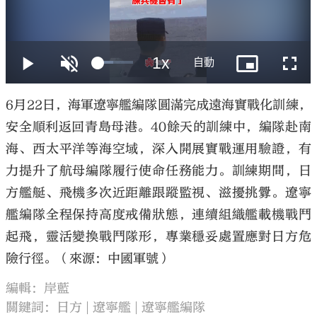
大公文匯
6月22日，海軍遼寧艦編隊圓滿完成遠海實戰化訓練，
安全順利返回青島母港。40餘天的訓練中，編隊赴南
海、西太平洋等海空域，深入開展實戰運用驗證，有
力提升了航母編隊履行使命任務能力。訓練期間，日
方艦艇、飛機多次近距離跟蹤監視、滋擾挑釁。遼寧
艦編隊全程保持高度戒備狀態，連續組織艦載機戰鬥
起飛，靈活變換戰鬥隊形，專業穩妥處置應對日方危
險行徑。（來源：中國軍號）
編輯：岸藍
關鍵詞：
日方
遼寧艦
遼寧艦編隊