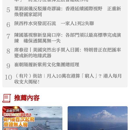
5
葉劉淑儀反駁羅奇謬論：香港延續國際視野 正重新
煥發國家認同
6
陝西柞水突發泥石流 一家人1死2失聯
7
陳國基視察新皇崗口岸：各部門須以最高標準完成演
練 確保通關萬無一失
8
席春迎丨美國突然出手買入日圓：特朗普正在把匯率
變成新的地緣武器
9
崔朝陽履新紫荊文化集團總經理
10
（有片）街訪｜月入10萬在港算「窮人」？港人每月
收支大揭秘！
推薦內容