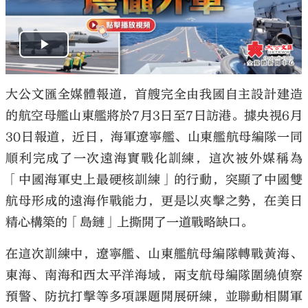
大公文匯全媒體報道，首艘完全由我國自主設計建造
的航空母艦山東艦將於7月3日至7日訪港。據央視6月
30日報道，近日，海軍遼寧艦、山東艦航母編隊一同
順利完成了一次遠海實戰化訓練，這次被外媒稱為
「中國海軍史上最硬核訓練」的行動，突顯了中國雙
航母形成的遠海作戰能力，更是以夾擊之勢，在美日
精心構築的「島鏈」上撕開了一道戰略缺口。
在這次訓練中，遼寧艦、山東艦航母編隊轉戰黃海、
東海、南海和西太平洋海域，兩支航母編隊圍繞偵察
預警、防抗打擊等多項課題開展研練，並聯動相關軍