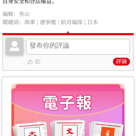
自身安全和合法權益。
編輯：叁山
關鍵詞：
海軍
遼寧艦
航母編隊
日本
評論