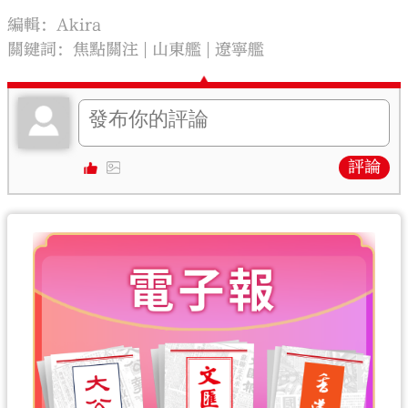
編輯：Akira
關鍵詞：
焦點關注
山東艦
遼寧艦
評論