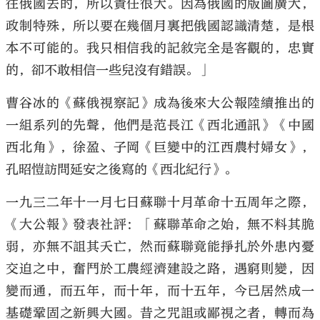
往俄國去的，所以責任很大。因為俄國的版圖廣大，
政制特殊，所以要在幾個月裏把俄國認識清楚，是根
本不可能的。我只相信我的記敘完全是客觀的，忠實
的，卻不敢相信一些兒沒有錯誤。」
曹谷冰的《蘇俄視察記》成為後來大公報陸續推出的
一組系列的先聲，他們是范長江《西北通訊》《中國
西北角》，徐盈、子岡《巨變中的江西農村婦女》，
孔昭愷訪問延安之後寫的《西北紀行》。
一九三二年十一月七日蘇聯十月革命十五周年之際，
《大公報》發表社評：「蘇聯革命之始，無不料其脆
弱，亦無不詛其夭亡，然而蘇聯竟能掙扎於外患內憂
交迫之中，奮鬥於工農經濟建設之路，遇窮則變，因
變而通，而五年，而十年，而十五年，今已居然成一
基礎鞏固之新興大國。昔之咒詛或鄙視之者，轉而為