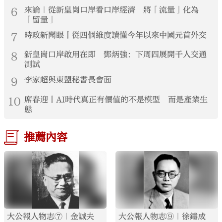
6
來論｜從新皇崗口岸看口岸經濟 將「流量」化為
「留量」
7
時政新聞眼丨從四個維度讀懂今年以來中國元首外交
8
新皇崗口岸啟用在即 鄧炳強：下周四展開千人交通
測試
9
李家超與東盟秘書長會面
10
席春迎丨AI時代真正有價值的不是模型 而是產業生
態
推薦內容
大公報人物志⑦｜金誠夫
大公報人物志⑨｜徐鑄成