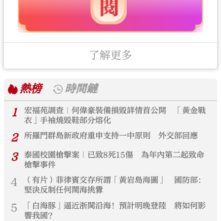
了解更多
熱榜
時間鏈
1
宏福苑調查｜何偉豪裝備損毀詳情首公開 「黃金戰
衣」手袖燒毀鞋部分熔化
2
所羅門群島新政府重申支持一中原則 外交部回應
3
泰國校園槍擊案｜已致8死15傷 為年內第二起致命
槍擊事件
4
（有片）菲律賓交存所謂「黃岩島海圖」 國防部：
堅決反制任何鬧海挑釁
5
「白海豚」逼近浙閩沿海！預計明晚登陸 將如何影
響我國？