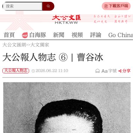
下載客戶端
首頁
白海豚
新聞
視頻
評論
Go Chin
大公文匯網
大文獨家
>>
大公報人物志 ⑥ | 曹谷冰
大公報人物志
2026.06.22
11:10
字號
分享