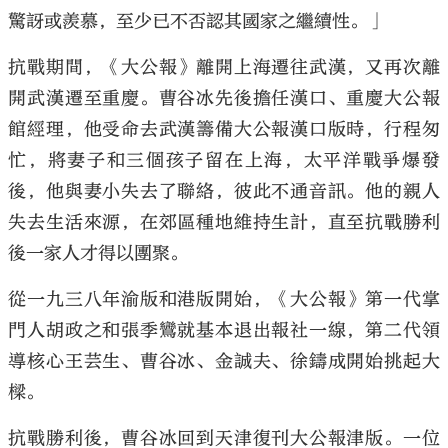
驚訝或羨慕，至少已不否認其國家之繼續性。」
抗戰期間，《大公報》離開上海遷往武漢，又再次離
開武漢遷至重慶。曹谷冰先後擔任漢口、重慶大公報
館經理，他受命去武漢籌備大公報漢口版時，行程匆
忙，將妻子和三個孩子留在上海，太平洋戰爭爆發
後，他與妻小失去了聯絡，彼此不通音訊。他的親人
失去生活來源，在郊區種地維持生計，直至抗戰勝利
後一家人才得以團聚。
從一九三八年渝版和港版開始，《大公報》第一代掌
門人胡政之和張季鸞就基本退出報社一線，第二代領
導核心王芸生、曹谷冰、金誠夫、徐鑄成開始挑起大
樑。
抗戰勝利後，曹谷冰回到天津復刊大公報津版。一位