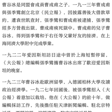
曹谷冰是同盟會成員曹成甫之子，一九一三年曹成甫
與張季鸞創立北京《民立報》，因披露善後大借款草
約，遭袁世凱查封，張季鸞和曹成甫被逮捕，張季鸞
經多方營救出獄，曹成甫瘐死獄中。曹成甫的兒子曹
谷冰，得到張季鸞和于右任等父輩好友的接濟，在上
海同濟大學附中完成學業。
一九二二年愛因斯坦訪日途中曾於上海短暫停留，
《大公報》總編輯張季鸞攜曹谷冰出席了歡迎愛因斯
坦的晚宴。
一九二三年曹谷冰赴歐洲留學，入德國柏林大學攻讀
政治經濟學。一九二七年回國後，被張季鸞招入《大
公報》着意加以栽培。他在《大公報》的前十年，做
編輯採訪工作，先後擔任駐天津新聞編輯、駐北京特