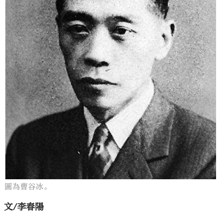
大公文匯
圖為曹谷冰。
文/李春陽