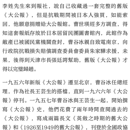
李姓先生來到報社，說自己收藏過一套完整的舊版
《大公報》，但是抗戰期間被日本人強買，如能索
回，他願意捐贈給大公報館。曹世瑛經多方調查，得
知這套報紙存放於日本居留民團圖書館內，此館作為
敵產已被國民黨機關查封，曹谷冰親自致電南京，向
行政院抗戰損失賠償調查委員會委員朱家驊求援，未
果，後得到天津市長張廷諤幫助，舊版《大公報》才
得以完璧歸趙。
一九五六年新版《大公報》遷至北京，曹谷冰任總經
理，作為社長王芸生的搭檔，直到一九六六年《大公
報》停刊。一九五七年曹谷冰與王芸生一起，開始撰
寫《大公報》史，他們花費了兩年時間查閱過去的
《大公報》，寫成兩篇長文《英斂之時期的舊大公
報》和《1926至1949的舊大公報》，刊登於全國政協