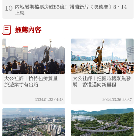
10
內地暑期檔票房破85億！諾蘭新片《奧德賽》8·14
上映
推薦內容
大公社評｜拚特色拚質量
大公社評｜把握時機聚焦發
旅遊業才有出路
展 香港邁向新里程
2024.01.23
01:43
2024.03.26
23:37