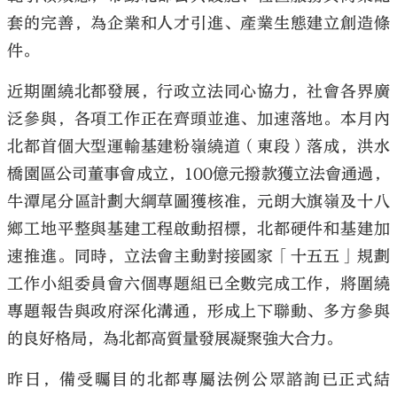
套的完善，為企業和人才引進、產業生態建立創造條
件。
近期圍繞北都發展，行政立法同心協力，社會各界廣
泛參與，各項工作正在齊頭並進、加速落地。本月內
北都首個大型運輸基建粉嶺繞道（東段）落成，洪水
橋園區公司董事會成立，100億元撥款獲立法會通過，
牛潭尾分區計劃大綱草圖獲核准，元朗大旗嶺及十八
鄉工地平整與基建工程啟動招標，北都硬件和基建加
速推進。同時，立法會主動對接國家「十五五」規劃
工作小組委員會六個專題組已全數完成工作，將圍繞
專題報告與政府深化溝通，形成上下聯動、多方參與
的良好格局，為北都高質量發展凝聚強大合力。
昨日，備受矚目的北都專屬法例公眾諮詢已正式結