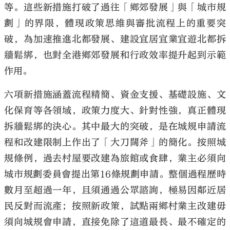
等。這些新措施打破了過往「鄉郊發展」與「城市規
劃」的界限，體現政策思維與審批流程上的重要突
破，為加速推進北都發展、建設宜居宜業宜遊北都拆
牆鬆綁，也對全港鄉郊發展和行政效率提升起到示範
大公文匯
作用。
六項新措施涵蓋流程精簡、資金支援、基礎設施、文
化保育等各領域，政策力度大、針對性強，真正體現
拆牆鬆綁的決心。其中最大的突破，是在城規申請流
程和改建限制上作出了「大刀闊斧」的簡化。按照城
規條例，過去村屋要改建為旅館或食肆，業主必須向
城市規劃委員會提出第16條規劃申請。整個過程歷時
數月至超過一年，且須通過公眾諮詢，極易因鄰近居
民反對而流產；按照新政策，試點兩鄉村業主改建毋
須向城規會申請，直接免除了這道最長、最不確定的