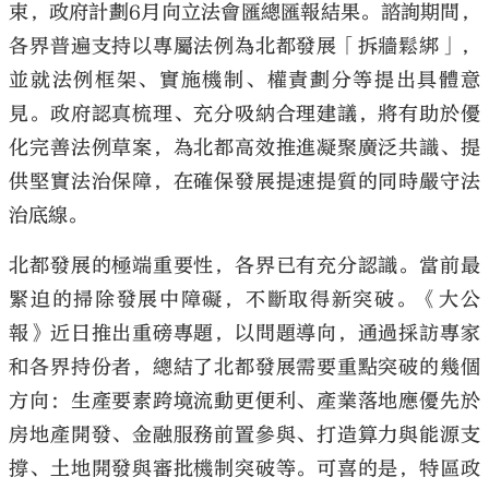
束，政府計劃6月向立法會匯總匯報結果。諮詢期間，
各界普遍支持以專屬法例為北都發展「拆牆鬆綁」，
並就法例框架、實施機制、權責劃分等提出具體意
見。政府認真梳理、充分吸納合理建議，將有助於優
化完善法例草案，為北都高效推進凝聚廣泛共識、提
供堅實法治保障，在確保發展提速提質的同時嚴守法
治底線。
北都發展的極端重要性，各界已有充分認識。當前最
緊迫的掃除發展中障礙，不斷取得新突破。《大公
報》近日推出重磅專題，以問題導向，通過採訪專家
和各界持份者，總結了北都發展需要重點突破的幾個
方向：生產要素跨境流動更便利、產業落地應優先於
房地產開發、金融服務前置參與、打造算力與能源支
撐、土地開發與審批機制突破等。可喜的是，特區政