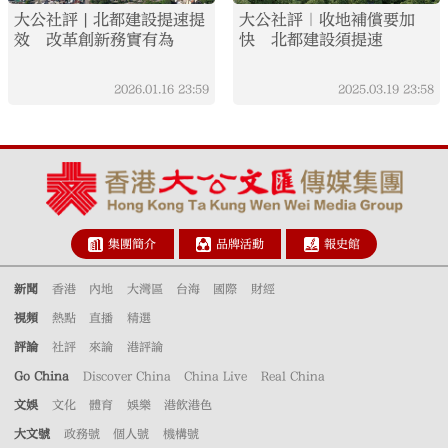
大公社評 | 北都建設提速提
大公社評｜收地補償要加
效 改革創新務實有為
快 北都建設須提速
2026.01.16
23:59
2025.03.19
23:58
集團簡介
品牌活動
報史館
新聞
香港
內地
大灣區
台海
國際
財經
視頻
熱點
直播
精選
評論
社評
來論
港評論
Go China
Discover China
China Live
Real China
文娛
文化
體育
娛樂
港飲港色
大文號
政務號
個人號
機構號