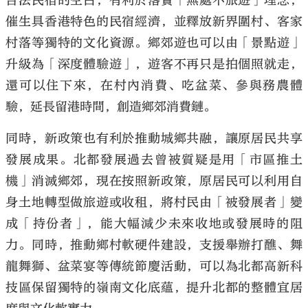
合法民宿的空白，有利於落實「無處不旅遊」理念，
催生具香港特色的民宿經濟，並釋放新界圍村、客家
村落等獨特的文化資源。鄉郊遊也可以由「景點遊」
升級為「深度體驗遊」，遊客不再只是拍個照就走，
還可以住下來，在村內消費、吃盆菜、參與務農體
驗，延長留港時間，創造鄉郊消費鏈。
同時，新政策也有利於推動城鄉共融，讓原居民共享
發展成果。北都發展過去曾被質疑是用「市區推土
機」消滅鄉郊，現在按照新政策，原居民可以利用自
身土地轉型做旅遊或收租，將村民由「被發展者」變
成「持份者」，能大幅減少未來收地或發展時的阻
力。同時，推動鄉村軟硬件建設，支援舉辦打醮、舞
龍舞獅、盆菜宴等傳統節慶活動，可以為北都高新科
技區保留獨特的嶺南文化底蘊，提升北都的整體宜居