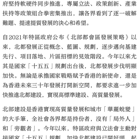
府堅持軟硬件同步推進，專屬立法、政策創新、產業
扶持等政策組合拳密集推出，讓各界看到了逐一破解
難題、提速提質發展的決心和希望。
自2021年特區政府公布《北部都會區發展策略》以
來，北都發展正從概念、藍圖、規劃，逐步邁向基建
先行、項目落地、片區招標的見效階段。今年以來尤
其是國家「十五五」規劃出台後，北都發展步伐明顯
加快。無論是承擔國家戰略賦予香港的新使命，還是
為香港未來三十年發展打開新空間，都要求進一步加
快推進北都建設，實現高標準建設、高質量發展。
北部建設是香港實現高質量發展和城市「華麗蛻變」
的大手筆，全社會各界都是持份者，沒有「局外人」
和「旁觀者」。今年以來，特區政府與立法會主動對
接國家「十五五」規劃，加快北都建設已開好頭、起