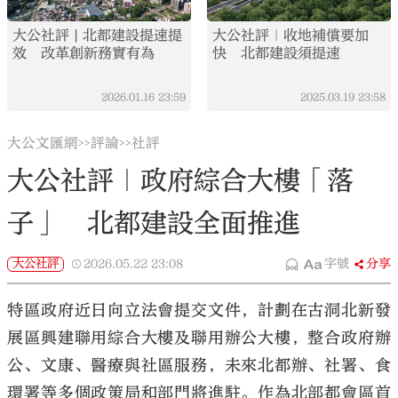
大公社評 | 北都建設提速提
大公社評｜收地補償要加
效 改革創新務實有為
快 北都建設須提速
2026.01.16
23:59
2025.03.19
23:58
大公文匯網
評論
社評
>>
>>
大公社評｜政府綜合大樓「落
子」 北都建設全面推進
大公社評
2026.05.22
23:08
字號
分享
特區政府近日向立法會提交文件，計劃在古洞北新發
展區興建聯用綜合大樓及聯用辦公大樓，整合政府辦
公、文康、醫療與社區服務，未來北都辦、社署、食
環署等多個政策局和部門將進駐。作為北部都會區首