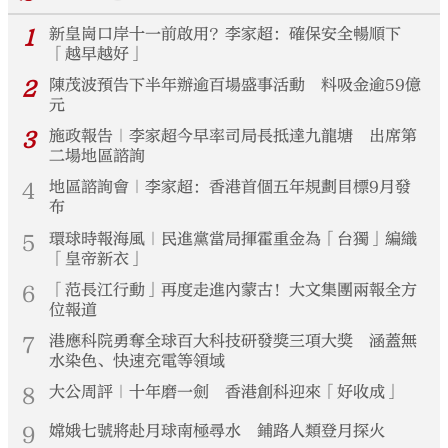
1
新皇崗口岸十一前啟用？李家超：確保安全暢順下
「越早越好」
2
陳茂波預告下半年辦逾百場盛事活動 料吸金逾59億
元
3
施政報告｜李家超今早率司局長抵達九龍塘 出席第
二場地區諮詢
4
地區諮詢會｜李家超：香港首個五年規劃目標9月發
布
5
環球時報海風｜民進黨當局揮霍重金為「台獨」編織
「皇帝新衣」
6
「范長江行動」再度走進內蒙古！大文集團兩報全方
位報道
7
港應科院勇奪全球百大科技研發獎三項大獎 涵蓋無
水染色、快速充電等領域
8
大公周評｜十年磨一劍 香港創科迎來「好收成」
9
嫦娥七號將赴月球南極尋水 鋪路人類登月探火