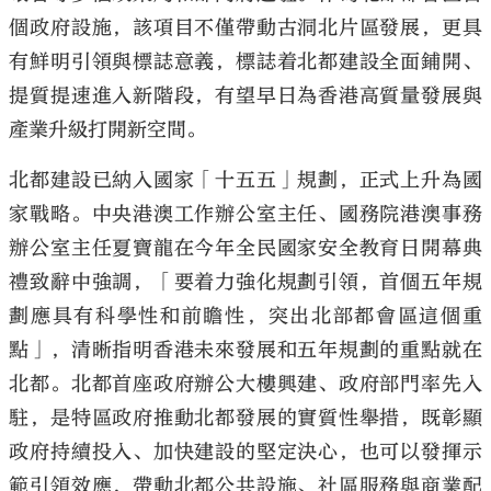
個政府設施，該項目不僅帶動古洞北片區發展，更具
有鮮明引領與標誌意義，標誌着北都建設全面鋪開、
提質提速進入新階段，有望早日為香港高質量發展與
產業升級打開新空間。
北都建設已納入國家「十五五」規劃，正式上升為國
家戰略。中央港澳工作辦公室主任、國務院港澳事務
辦公室主任夏寶龍在今年全民國家安全教育日開幕典
禮致辭中強調，「要着力強化規劃引領，首個五年規
劃應具有科學性和前瞻性，突出北部都會區這個重
點」，清晰指明香港未來發展和五年規劃的重點就在
北都。北都首座政府辦公大樓興建、政府部門率先入
駐，是特區政府推動北都發展的實質性舉措，既彰顯
政府持續投入、加快建設的堅定決心，也可以發揮示
範引領效應，帶動北都公共設施、社區服務與商業配