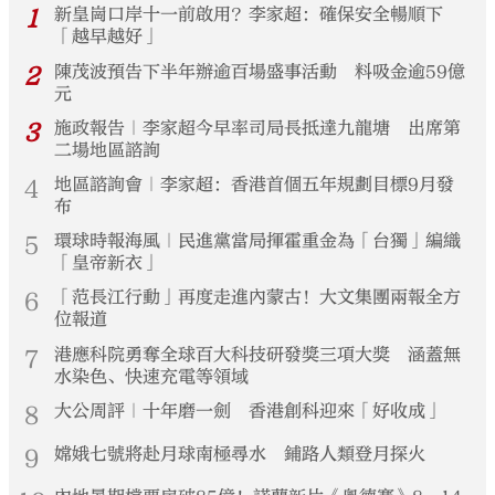
1
新皇崗口岸十一前啟用？李家超：確保安全暢順下
「越早越好」
2
陳茂波預告下半年辦逾百場盛事活動 料吸金逾59億
元
3
施政報告｜李家超今早率司局長抵達九龍塘 出席第
二場地區諮詢
4
地區諮詢會｜李家超：香港首個五年規劃目標9月發
布
5
環球時報海風｜民進黨當局揮霍重金為「台獨」編織
「皇帝新衣」
6
「范長江行動」再度走進內蒙古！大文集團兩報全方
位報道
7
港應科院勇奪全球百大科技研發獎三項大獎 涵蓋無
水染色、快速充電等領域
8
大公周評｜十年磨一劍 香港創科迎來「好收成」
9
嫦娥七號將赴月球南極尋水 鋪路人類登月探火