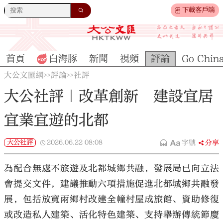
下載客戶端
首頁
白海豚
新聞
視頻
評論
Go Chin
大公文匯網
評論
社評
>>
>>
大公社評｜改革創新 建設宜居
宜業宜遊的北都
大公社評
2026.06.22
08:08
字號
分享
為配合無處不旅遊及北都城鄉共融，發展局已向立法
會提交文件，建議推動六項措施促進北都城鄉共融發
展，包括放寬兩鄉村改建全幢村屋成旅館、資助修復
或改造私人建築、活化特色建築、支持舉辦傳統節慶