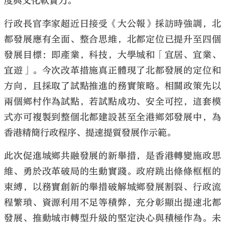
度與文化軟實力。
行政長官李家超近日接受《大公報》採訪時強調，北
都發展應有全面、整合思維，北都定位已提升至四個
發展目標：即產業，科技，大學城和「宜居、宜業、
宜遊」。今次改革措施真正體現了北都發展的定位和
方向，且採取了試點推進的務實策略。相關政策先以
兩個鄉村作為試點，若試點成功、安全可控，這套模
式亦可複製到整個北都建設甚至全港鄉郊發展中，為
香港精簡行政程序、提速提質發展作示範。
此次促進城鄉共融發展的新舉措，是香港轉變施政思
維、勇於改革破局的生動實踐。政府跳出條條框框的
束縛，以務實創新的舉措破解城鄉發展割裂、行政流
程繁瑣、資源利用不足等積弊，充分彰顯出提速北都
發展、推動城市轉型升級的堅定決心與積極作為。未