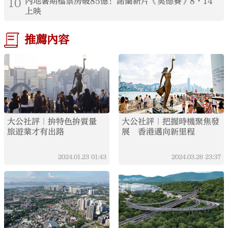
10
內地暑期檔票房破85億！諾蘭新片《奧德賽》8·14
上映
推薦內容
大公社評｜拚特色拚質量
大公社評｜把握時機聚焦發
旅遊業才有出路
展 香港邁向新里程
2024.01.23
01:43
2024.03.26
23:37