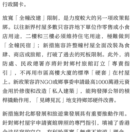
行政關卡。
放寬「全幢改建」限制，是力度較大的另一項政策鬆
綁。以往新界村屋多數只容許地下單位作零售或小食
店用途，二樓和三樓必須維持住宅用途，極難做到
「全幢民宿」；新措施容許整幢村屋全面改裝為食
肆、商店或旅館，打破了過去的死板限制。此外，消
防處、民政總署亦將針對鄉村旅館訂立「專責指
引」，不再用市區高樓大廈的標準「硬套」在村屋
上。新政策容許NGO或鄉事委申請最高1000萬港元資
金用於修復和改造「私人建築」，能夠發揮公帑的槓
桿撬動作用，「見磚見瓦」地支持鄉郊硬件改善。
新措施對北都發展和旅遊業發展具有重要推動作用。
針對鄉村屋宇申請賓館牌照的專門指引，填補了香港