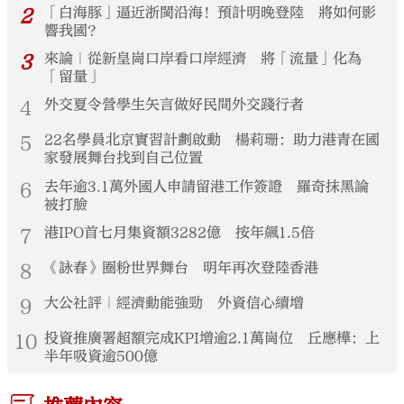
2
「白海豚」逼近浙閩沿海！預計明晚登陸 將如何影
響我國？
3
來論｜從新皇崗口岸看口岸經濟 將「流量」化為
「留量」
4
外交夏令營學生矢言做好民間外交踐行者
5
22名學員北京實習計劃啟動 楊莉珊：助力港青在國
家發展舞台找到自己位置
6
去年逾3.1萬外國人申請留港工作簽證 羅奇抹黑論
被打臉
7
港IPO首七月集資額3282億 按年飆1.5倍
8
《詠春》圈粉世界舞台 明年再次登陸香港
9
大公社評｜經濟動能強勁 外資信心續增
10
投資推廣署超額完成KPI增逾2.1萬崗位 丘應樺：上
半年吸資逾500億