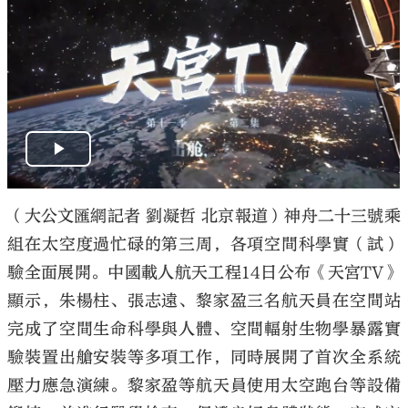
（大公文匯網記者 劉凝哲 北京報道）神舟二十三號乘
組在太空度過忙碌的第三周，各項空間科學實（試）
驗全面展開。中國載人航天工程14日公布《天宮TV》
顯示，朱楊柱、張志遠、黎家盈三名航天員在空間站
完成了空間生命科學與人體、空間輻射生物學暴露實
驗裝置出艙安裝等多項工作，同時展開了首次全系統
壓力應急演練。黎家盈等航天員使用太空跑台等設備