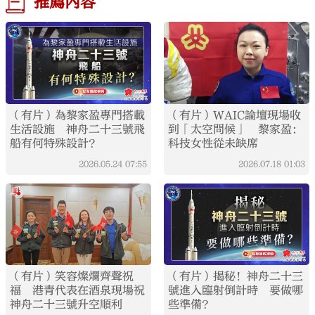
推薦內容
（有片）為黎家盈專門搭載
（有片）WAIC論壇現場收
生活設施 神舟二十三號飛
到「太空問候」 黎家盈：
船有何特殊設計？
科技女性從未缺席
2026.05.24
07:55
2026.07.18
01:03
（有片）笑容燦爛齊聲祝
（有片）揭秘！神舟二十三
福 港青代表在酒泉現場祝
號進入臨射倒計時 要做哪
神舟二十三號升空順利
些準備？