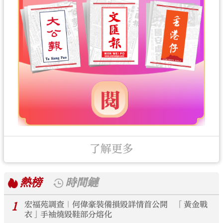
了解更多
熱榜
時間鏈
1
宏福苑調查｜何偉豪裝備損毀詳情首公開 「黃金戰
衣」手袖燒毀鞋部分熔化