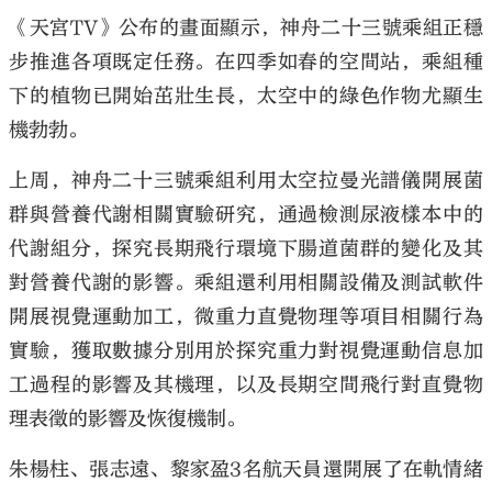
《天宮TV》公布的畫面顯示，神舟二十三號乘組正穩
步推進各項既定任務。在四季如春的空間站，乘組種
下的植物已開始茁壯生長，太空中的綠色作物尤顯生
機勃勃。
上周，神舟二十三號乘組利用太空拉曼光譜儀開展菌
群與營養代謝相關實驗研究，通過檢測尿液樣本中的
代謝組分，探究長期飛行環境下腸道菌群的變化及其
對營養代謝的影響。乘組還利用相關設備及測試軟件
開展視覺運動加工，微重力直覺物理等項目相關行為
實驗，獲取數據分別用於探究重力對視覺運動信息加
工過程的影響及其機理，以及長期空間飛行對直覺物
理表徵的影響及恢復機制。
朱楊柱、張志遠、黎家盈3名航天員還開展了在軌情緒