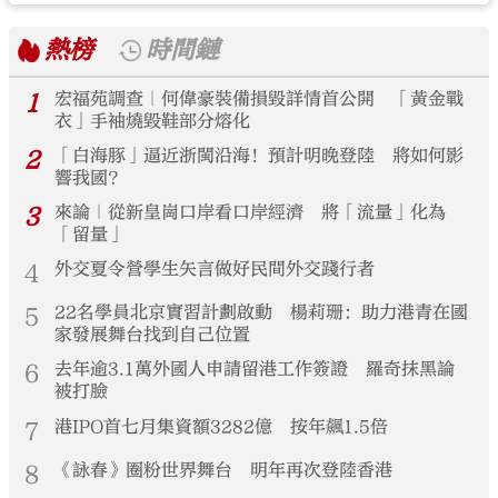
熱榜
時間鏈
1
宏福苑調查｜何偉豪裝備損毀詳情首公開 「黃金戰
衣」手袖燒毀鞋部分熔化
2
「白海豚」逼近浙閩沿海！預計明晚登陸 將如何影
響我國？
3
來論｜從新皇崗口岸看口岸經濟 將「流量」化為
「留量」
4
外交夏令營學生矢言做好民間外交踐行者
5
22名學員北京實習計劃啟動 楊莉珊：助力港青在國
家發展舞台找到自己位置
6
去年逾3.1萬外國人申請留港工作簽證 羅奇抹黑論
被打臉
7
港IPO首七月集資額3282億 按年飆1.5倍
8
《詠春》圈粉世界舞台 明年再次登陸香港