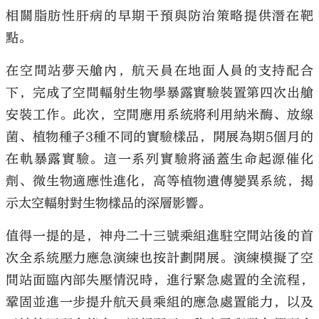
相關脂肪性肝病的早期干預與防治策略提供潛在靶
點。
在空間站夢天艙內，航天員在地面人員的支持配合
下，完成了空間輻射生物學暴露實驗裝置第四次出艙
安裝工作。此次，空間應用系統將利用納米酶、放線
菌、植物種子3種不同的實驗樣品，開展為期5個月的
在軌暴露實驗。這一系列實驗將涵蓋生命起源催化
劑、微生物適應性進化，高等植物遺傳變異系統，揭
示太空輻射對生物樣品的深層影響。
值得一提的是，神舟二十三號乘組進駐空間站後的首
次全系統壓力應急演練也按計劃開展。演練模擬了空
間站面臨內部失壓情況時，進行緊急處置的全流程，
鞏固並進一步提升航天員乘組的應急處置能力，以及