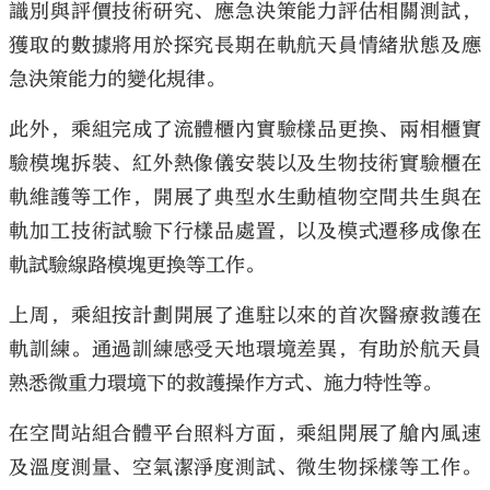
識別與評價技術研究、應急決策能力評估相關測試，
獲取的數據將用於探究長期在軌航天員情緒狀態及應
急決策能力的變化規律。
此外，乘組完成了流體櫃內實驗樣品更換、兩相櫃實
驗模塊拆裝、紅外熱像儀安裝以及生物技術實驗櫃在
軌維護等工作，開展了典型水生動植物空間共生與在
軌加工技術試驗下行樣品處置，以及模式遷移成像在
軌試驗線路模塊更換等工作。
上周，乘組按計劃開展了進駐以來的首次醫療救護在
軌訓練。通過訓練感受天地環境差異，有助於航天員
熟悉微重力環境下的救護操作方式、施力特性等。
在空間站組合體平台照料方面，乘組開展了艙內風速
及溫度測量、空氣潔淨度測試、微生物採樣等工作。