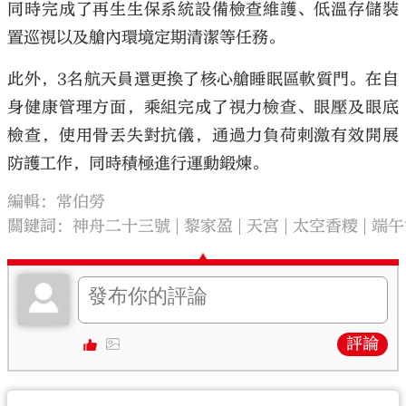
同時完成了再生生保系統設備檢查維護、低溫存儲裝
置巡視以及艙內環境定期清潔等任務。
此外，3名航天員還更換了核心艙睡眠區軟質門。在自
身健康管理方面，乘組完成了視力檢查、眼壓及眼底
檢查，使用骨丟失對抗儀，通過力負荷刺激有效開展
防護工作，同時積極進行運動鍛煉。
編輯：常伯勞
關鍵詞：
神舟二十三號
黎家盈
天宮
太空香糭
端午
評論