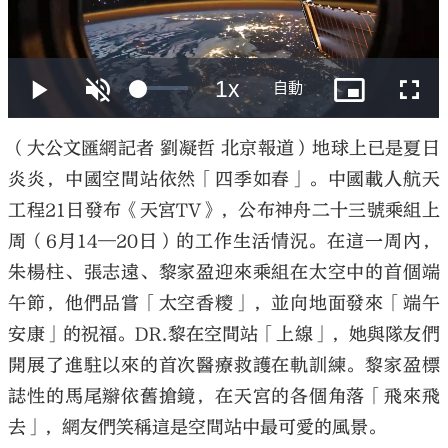
大公文匯
（大公文匯網記者 劉凝哲 北京報道）地球上已是夏日
炎炎，中國空間站依然「四季如春」。中國載人航天
工程21日發布《天宮TV》，公布神舟二十三號乘組上
周（6月14—20日）的工作生活情況。在這一周內，
朱楊柱、張志遠、黎家盈迎來乘組在太空中的首個端
午節，他們品嘗「太空香糭」，並向地面發來「端午
安康」的祝福。DR.黎在空間站「上線」，她與隊友們
開展了進駐以來的首次醫療救護在軌訓練。黎家盈標
誌性的馬尾辮依舊搶鏡，在天宮的各個角落「飛來飛
去」，網友們笑稱這是空間站中最可愛的風景。