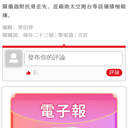
關儀器對抗骨丟失，並藉助太空跑台等設備積極鍛
煉。
編輯：常伯勞
關鍵詞：
神舟二十三號
黎家盈
天宮
評論