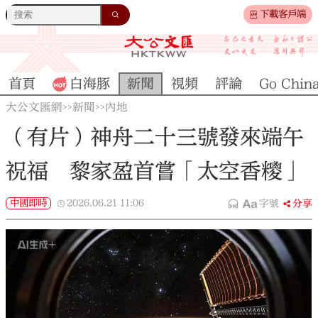
下載客戶端
首頁
白海豚
新聞
視頻
評論
Go Chin
大公文匯網
新聞
內地
>>
>>
（有片）神舟二十三號發來端午
祝福 黎家盈首嘗「太空香糭」
中國即時
2026.06.21
11:06
字號
分享