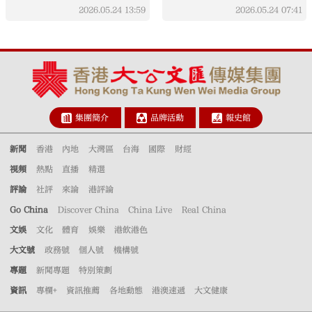
2026.05.24
13:59
2026.05.24
07:41
集團簡介
品牌活動
報史館
新聞
香港
內地
大灣區
台海
國際
財經
視頻
熱點
直播
精選
評論
社評
來論
港評論
Go China
Discover China
China Live
Real China
文娛
文化
體育
娛樂
港飲港色
大文號
政務號
個人號
機構號
專題
新聞專題
特別策劃
資訊
專欄+
資訊推薦
各地動態
港澳速遞
大文健康