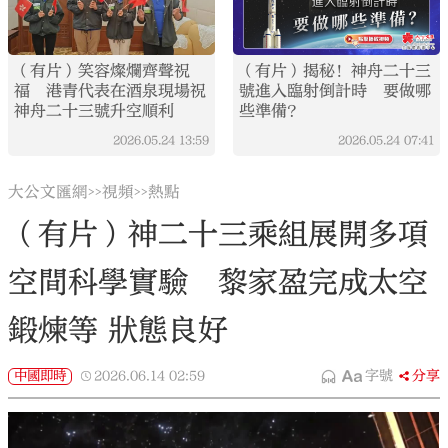
（有片）笑容燦爛齊聲祝
（有片）揭秘！神舟二十三
福 港青代表在酒泉現場祝
號進入臨射倒計時 要做哪
神舟二十三號升空順利
些準備？
2026.05.24
13:59
2026.05.24
07:41
大公文匯網
視頻
熱點
>>
>>
（有片）神二十三乘組展開多項
空間科學實驗 黎家盈完成太空
鍛煉等 狀態良好
中國即時
2026.06.14
02:59
字號
分享