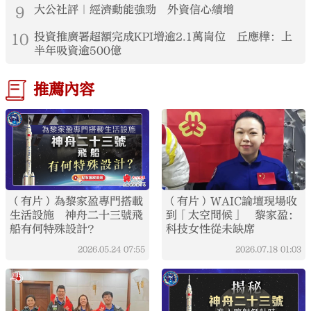
9
大公社評｜經濟動能強勁 外資信心續增
10
投資推廣署超額完成KPI增逾2.1萬崗位 丘應樺：上
半年吸資逾500億
推薦內容
（有片）為黎家盈專門搭載
（有片）WAIC論壇現場收
生活設施 神舟二十三號飛
到「太空問候」 黎家盈：
船有何特殊設計？
科技女性從未缺席
2026.05.24
07:55
2026.07.18
01:03