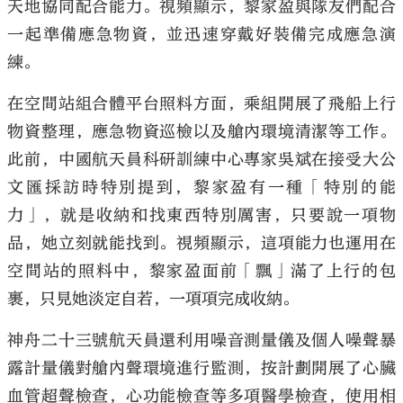
天地協同配合能力。視頻顯示，黎家盈與隊友們配合
一起準備應急物資，並迅速穿戴好裝備完成應急演
練。
在空間站組合體平台照料方面，乘組開展了飛船上行
物資整理，應急物資巡檢以及艙內環境清潔等工作。
此前，中國航天員科研訓練中心專家吳斌在接受大公
文匯採訪時特別提到，黎家盈有一種「特別的能
力」，就是收納和找東西特別厲害，只要說一項物
品，她立刻就能找到。視頻顯示，這項能力也運用在
空間站的照料中，黎家盈面前「飄」滿了上行的包
裹，只見她淡定自若，一項項完成收納。
神舟二十三號航天員還利用噪音測量儀及個人噪聲暴
露計量儀對艙內聲環境進行監測，按計劃開展了心臟
血管超聲檢查，心功能檢查等多項醫學檢查，使用相