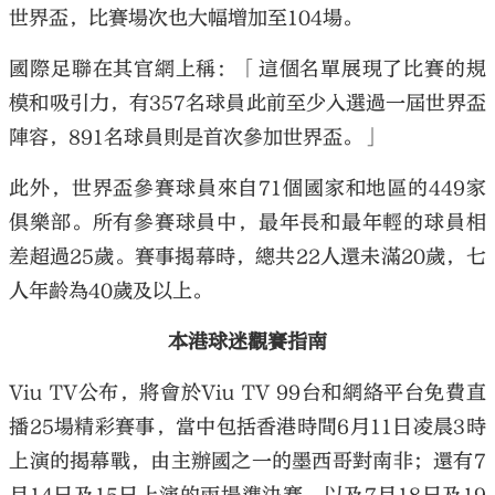
世界盃，比賽場次也大幅增加至104場。
國際足聯在其官網上稱：「這個名單展現了比賽的規
模和吸引力，有357名球員此前至少入選過一屆世界盃
陣容，891名球員則是首次參加世界盃。」
此外，世界盃參賽球員來自71個國家和地區的449家
俱樂部。所有參賽球員中，最年長和最年輕的球員相
差超過25歲。賽事揭幕時，總共22人還未滿20歲，七
人年齡為40歲及以上。
本港球迷觀賽指南
Viu TV公布，將會於Viu TV 99台和網絡平台免費直
播25場精彩賽事，當中包括香港時間6月11日凌晨3時
上演的揭幕戰，由主辦國之一的墨西哥對南非；還有7