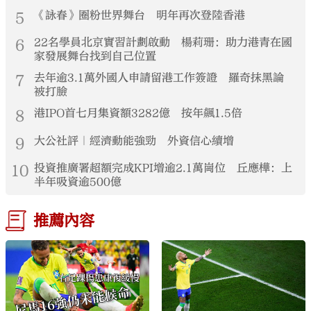
5
《詠春》圈粉世界舞台 明年再次登陸香港
6
22名學員北京實習計劃啟動 楊莉珊：助力港青在國
家發展舞台找到自己位置
7
去年逾3.1萬外國人申請留港工作簽證 羅奇抹黑論
被打臉
8
港IPO首七月集資額3282億 按年飆1.5倍
9
大公社評｜經濟動能強勁 外資信心續增
10
投資推廣署超額完成KPI增逾2.1萬崗位 丘應樺：上
半年吸資逾500億
推薦內容