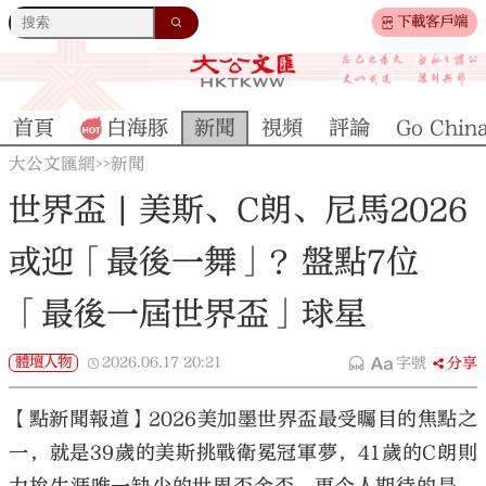
下載客戶端
首頁
白海豚
新聞
視頻
評論
Go Chin
大公文匯網
新聞
>>
世界盃 | 美斯、C朗、尼馬2026
或迎「最後一舞」？盤點7位
「最後一屆世界盃」球星
體壇人物
2026.06.17
20:21
字號
分享
【點新聞報道】2026美加墨世界盃最受矚目的焦點之
一，就是39歲的美斯挑戰衛冕冠軍夢，41歲的C朗則