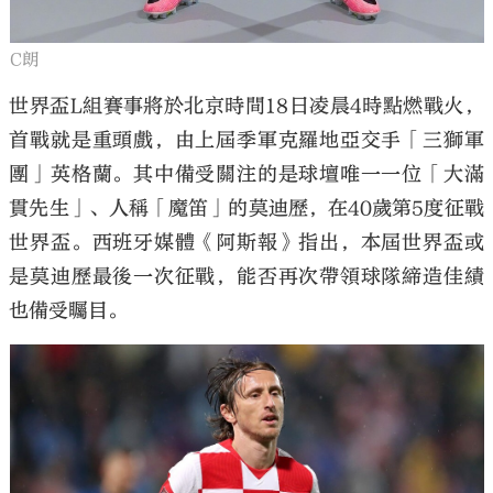
C朗
世界盃L組賽事將於北京時間18日凌晨4時點燃戰火，
首戰就是重頭戲，由上屆季軍克羅地亞交手「三獅軍
團」英格蘭。其中備受關注的是球壇唯一一位「大滿
貫先生」、人稱「魔笛」的莫迪歷，在40歲第5度征戰
世界盃。西班牙媒體《阿斯報》指出，本屆世界盃或
是莫迪歷最後一次征戰，能否再次帶領球隊締造佳績
也備受矚目。