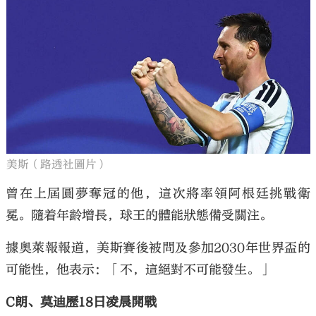
美斯（路透社圖片）
曾在上屆圓夢奪冠的他，這次將率領阿根廷挑戰衛
冕。隨着年齡增長，球王的體能狀態備受關注。
據奧萊報報道，美斯賽後被問及參加2030年世界盃的
可能性，他表示：「不，這絕對不可能發生。」
C朗、莫迪歷18日凌晨開戰