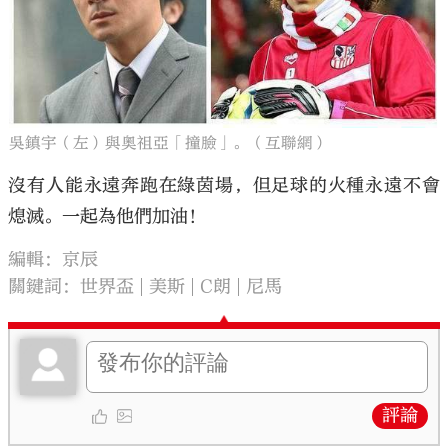
吳鎮宇（左）與奧祖亞「撞臉」。（互聯網）
沒有人能永遠奔跑在綠茵場，但足球的火種永遠不會
熄滅。一起為他們加油！
編輯：京辰
關鍵詞：
世界盃
美斯
C朗
尼馬
評論