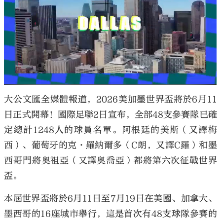
大公文匯全媒體報道，2026美加墨世界盃將於6月11
日正式開幕！國際足聯2日宣布，全部48支參賽隊已確
定總計1248人的球員名單。阿根廷的美斯（又譯梅
西）、葡萄牙的克·羅納爾多（C朗，又譯C羅）和墨
西哥門將奧祖亞（又譯奧喬亞）都將第六次征戰世界
盃。
本屆世界盃將於6月11日至7月19日在美國、加拿大、
墨西哥的16座城市舉行，這是首次有48支球隊參賽的