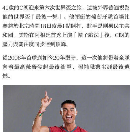
41歲的C朗迎來第六次世界盃之旅，這被外界普遍視為
他的世界盃「最後一舞」。他領銜的葡萄牙隊首場比
賽將於北京時間18日凌晨1點開打，對手是剛果民主共
和國。美斯在阿根廷首秀上演「帽子戲法」後，C朗的
壓力與關注度同步達到頂峰。
從2006年首球到如今20年堅守，這一次他將帶着全隊
向着最高榮譽發起最後衝擊，彌補職業生涯最後遺
憾。