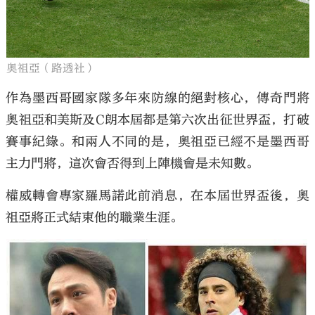
奧祖亞（路透社）
作為墨西哥國家隊多年來防線的絕對核心，傳奇門將
奧祖亞和美斯及C朗本屆都是第六次出征世界盃，打破
賽事紀錄。和兩人不同的是，奧祖亞已經不是墨西哥
主力門將，這次會否得到上陣機會是未知數。
權威轉會專家羅馬諾此前消息，在本屆世界盃後，奧
祖亞將正式結束他的職業生涯。