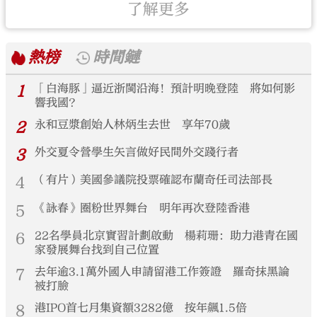
了解更多
熱榜
時間鏈
1
「白海豚」逼近浙閩沿海！預計明晚登陸 將如何影
響我國？
2
永和豆漿創始人林炳生去世 享年70歲
3
外交夏令營學生矢言做好民間外交踐行者
4
（有片）美國參議院投票確認布蘭奇任司法部長
5
《詠春》圈粉世界舞台 明年再次登陸香港
6
22名學員北京實習計劃啟動 楊莉珊：助力港青在國
家發展舞台找到自己位置
7
去年逾3.1萬外國人申請留港工作簽證 羅奇抹黑論
被打臉
8
港IPO首七月集資額3282億 按年飆1.5倍