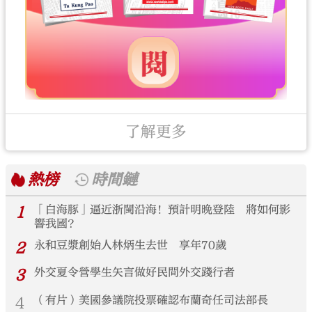
了解更多
熱榜
時間鏈
1
「白海豚」逼近浙閩沿海！預計明晚登陸 將如何影
響我國？
2
永和豆漿創始人林炳生去世 享年70歲
3
外交夏令營學生矢言做好民間外交踐行者
4
（有片）美國參議院投票確認布蘭奇任司法部長