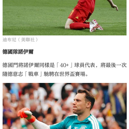
迪布尼（美聯社）
德國隊諾伊爾
德國門將諾伊爾同樣是「40+」球員代表，將最後一次
隨德意志「戰車」馳騁在世界盃賽場。