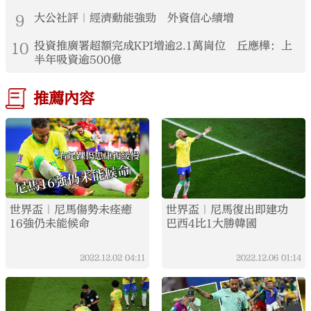
9
大公社評｜經濟動能強勁 外資信心續增
10
投資推廣署超額完成KPI增逾2.1萬崗位 丘應樺：上
半年吸資逾500億
推薦內容
世界盃｜尼馬傷勢未痊癒
世界盃｜尼馬復出即建功
16強仍未能候命
巴西4比1大勝韓國
2022.12.02
04:11
2022.12.06
01:14