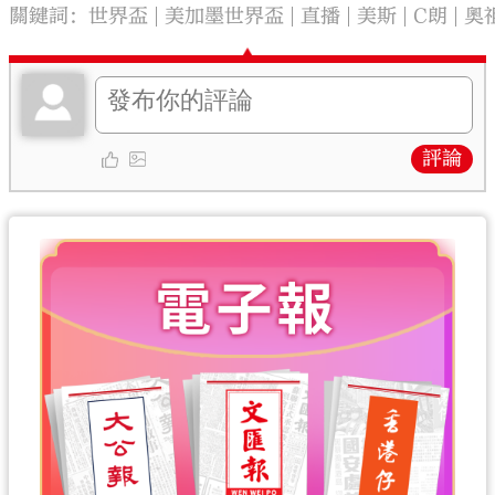
關鍵詞：
世界盃
美加墨世界盃
直播
美斯
C朗
奧
評論