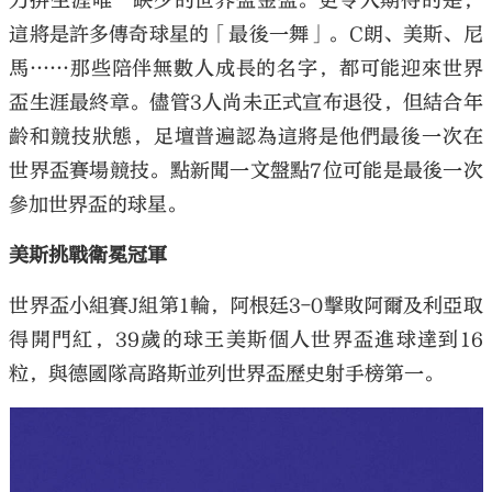
力拚生涯唯一缺少的世界盃金盃。更令人期待的是，
這將是許多傳奇球星的「最後一舞」。C朗、美斯、尼
馬……那些陪伴無數人成長的名字，都可能迎來世界
盃生涯最終章。儘管3人尚未正式宣布退役，但結合年
齡和競技狀態，足壇普遍認為這將是他們最後一次在
大公文匯
世界盃賽場競技。點新聞一文盤點7位可能是最後一次
參加世界盃的球星。
美斯挑戰衛冕冠軍
世界盃小組賽J組第1輪，阿根廷3-0擊敗阿爾及利亞取
得開門紅，39歲的球王美斯個人世界盃進球達到16
粒，與德國隊高路斯並列世界盃歷史射手榜第一。