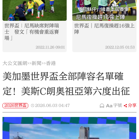
世界盃｜尼馬缺席對陣瑞
世界盃︱尼馬復操趕16強上
士 發文「有機會重返賽
陣
場」
2022.11.26
09:01
2022.12.05
01:53
大公文匯網
新聞
香港
>>
>>
美加墨世界盃全部陣容名單確
定！美斯C朗奧祖亞第六度出征
2026世界盃
2026.06.03
04:47
字號
分享