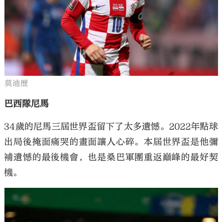
莫迪歷
巴西隊尼馬
34歲的尼馬三屆世界盃留下了太多遺憾。2022年點球
出局後掩面痛哭的畫面讓人心碎。本屆世界盃是他彌
補遺憾的最後機會，也是桑巴軍團重返巔峰的最好契
機。