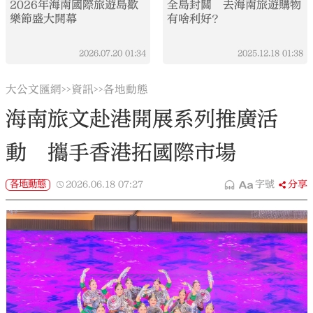
2026年海南國際旅遊島歡
全島封關 去海南旅遊購物
樂節盛大開幕
有啥利好？
2026.07.20
01:34
2025.12.18
01:38
大公文匯網
資訊
各地動態
>>
>>
海南旅文赴港開展系列推廣活
動 攜手香港拓國際市場
各地動態
2026.06.18
07:27
字號
分享