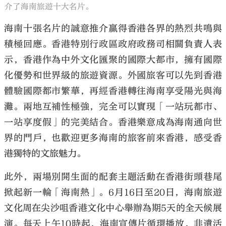
介了海南旅遊十大名片。
海南十張名片的誠意推介贏得香港各界的熱烈共鳴與
積極回應。香港特別行政區政府政務司相關負責人表
示，香港作為中外文化匯聚的國際大都市，擁有國際
化優勢和世界級的旅遊資源。外國旅客可以先到香港
體驗國際都市繁華，再經香港轉往海南享受陽光與海
灘。兩地互補性極強，完全可以實現「一站玩都市、
一站享度假」的完美結合。香港樂意成為海南通向世
界的門戶，也歡迎更多海南的旅客前來香港，感受香
港獨特的文旅魅力。
此外，兩場別開生面的配套主題活動在香港街頭巷尾
掀起新一輪「海南熱」。6月16日至20日，海南旅遊
文化周在尖沙咀香港文化中心舉辦為期5天的全天候展
演。每天上午10時起，海南宣傳片循環播放，非遺活