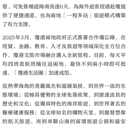
發，可免簽暢遊海南長達6天，為海外遊客經港赴瓊提
供了便捷通道，也為兩地「一程多站」旅遊模式構築
了有力支撐。
2025年3月，瓊港兩地政府正式簽署合作備忘錄，在
經貿、金融、教育、人才及旅遊等領域深化全方位合
作，瓊港文旅市場融合邁入全新里程。目前，每天平
均四班直航班機往返兩地，最快不到兩小時即可抵
達，「瓊港生活圈」加速成型。
從熱帶海島的美麗風光和溫暖氣候，到世界一流的生
態環境；從極具優勢的全球免簽政策，到源遠流長的
歷史和文化；從獨具特色的海洋旅遊，到世界著名的
醫療健康服務；從全球知名的購物天堂，到激發想像
的航天旅遊，再到串聯山海的兩環旅遊公路和最安