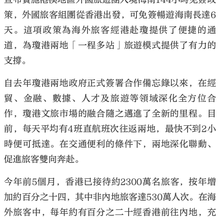
策，外國旅客組團從香港出發，可免簽暢遊海南長達6
天。這項政策為海外旅客經港赴瓊提供了便捷的通
道，為瓊港兩地「一程多站」旅遊模式提供了有力的
支撐。
自去年瓊港兩地政府正式簽署合作備忘錄以來，在經
貿、金融、數據、人才及旅遊等領域深化全方位合
作，瓊港文旅市場的融合隨之邁進了全新的里程。目
前，每天平均有4班直航班次往返兩地，最快不到2小
時便可抵達。在交通便利的條件下，兩地深化聯動、
促進旅客雙向奔赴。
今年前5個月，香港已接待約2300萬名旅客，按年增
加約百分之十四，其中非內地旅客達530萬人次。在海
外旅客中，每年約有百分之二十經香港前往內地，充