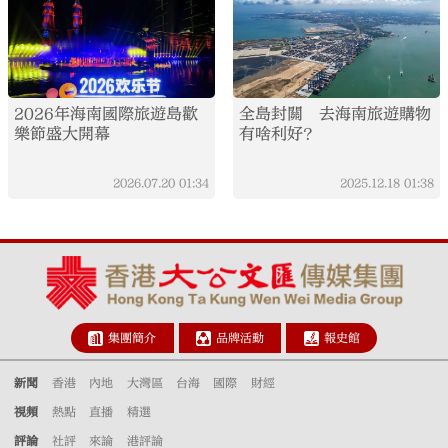
2026年海南國際旅遊島歡
全島封關 去海南旅遊購物
樂節盛大開幕
有啥利好？
2026.07.20
01:34
2025.12.18
01:38
集團簡介
品牌活動
報史館
新聞
香港
內地
大灣區
台海
國際
財經
視頻
熱點
直播
精選
評論
社評
來論
港評論