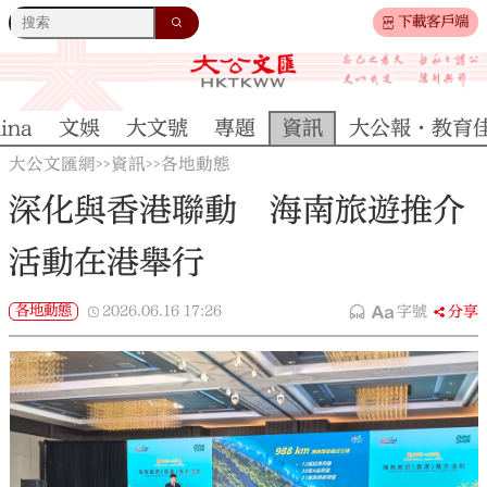
下載客戶端
ina
文娛
大文號
專題
資訊
大公報·教育
大公文匯網
資訊
各地動態
>>
>>
深化與香港聯動 海南旅遊推介
活動在港舉行
各地動態
2026.06.16
17:26
字號
分享