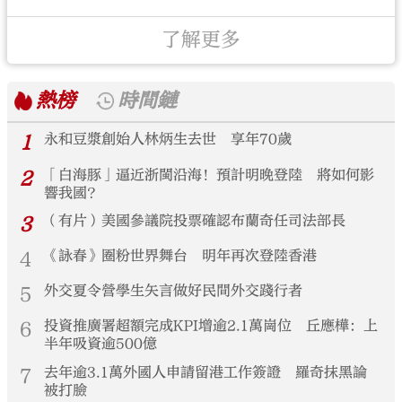
了解更多
熱榜
時間鏈
1
永和豆漿創始人林炳生去世 享年70歲
2
「白海豚」逼近浙閩沿海！預計明晚登陸 將如何影
響我國？
3
（有片）美國參議院投票確認布蘭奇任司法部長
4
《詠春》圈粉世界舞台 明年再次登陸香港
5
外交夏令營學生矢言做好民間外交踐行者
6
投資推廣署超額完成KPI增逾2.1萬崗位 丘應樺：上
半年吸資逾500億
7
去年逾3.1萬外國人申請留港工作簽證 羅奇抹黑論
被打臉