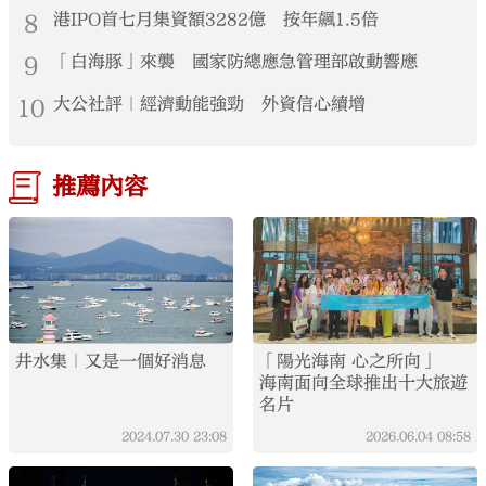
8
港IPO首七月集資額3282億 按年飆1.5倍
9
「白海豚」來襲 國家防總應急管理部啟動響應
10
大公社評｜經濟動能強勁 外資信心續增
推薦內容
井水集｜又是一個好消息
「陽光海南 心之所向」
海南面向全球推出十大旅遊
名片
2024.07.30
23:08
2026.06.04
08:58