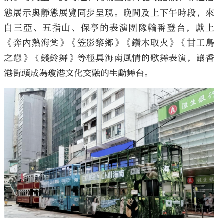
態展示與靜態展覽同步呈現。晚間及上下午時段，來
自三亞、五指山、保亭的表演團隊輪番登台，獻上
《奔內熱海棠》《笠影黎鄉》《鑽木取火》《甘工鳥
之戀》《錢鈴舞》等極具海南風情的歌舞表演，讓香
港街頭成為瓊港文化交融的生動舞台。