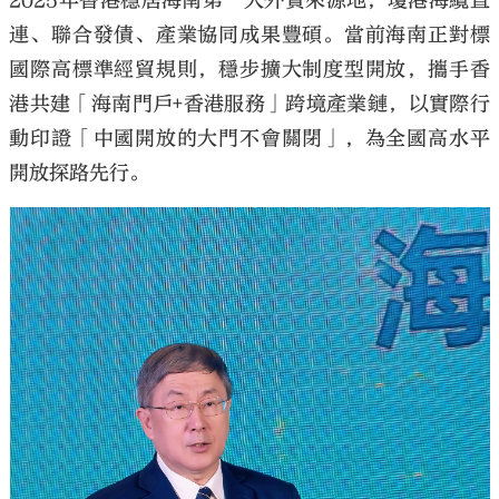
2025年香港穩居海南第一大外資來源地，瓊港海纜直
連、聯合發債、產業協同成果豐碩。當前海南正對標
國際高標準經貿規則，穩步擴大制度型開放，攜手香
港共建「海南門戶+香港服務」跨境產業鏈，以實際行
動印證「中國開放的大門不會關閉」，為全國高水平
開放探路先行。