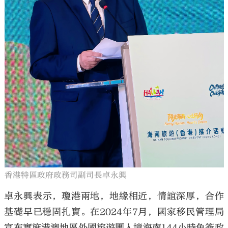
香港特區政府政務司副司長卓永興
卓永興表示，瓊港兩地，地緣相近，情誼深厚，合作
基礎早已穩固扎實。在2024年7月，國家移民管理局
宣布實施港澳地區外國旅遊團入境海南144小時免簽政