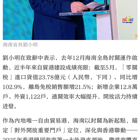
海南省長劉小明
劉小明在致辭中表示，去年12月海南全島封關運作啟
動，近半年來自貿港建設成績亮眼：截至5月，「零關
稅」進口貨值23.78億元（人民幣，下同）、同比增
102.9%，離島免稅銷售額增21.5%；新增企業12.8萬
戶、外資1,122戶，通關效率大幅提升，開放活力持續
迸發。
作為內地唯一自由貿易港，海南以封關為新起點，錨
定「對外開放重要門戶」定位，深化與香港聯動——