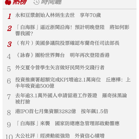
熱榜
時間鏈
1
永和豆漿創始人林炳生去世 享年70歲
2
「白海豚」逼近浙閩沿海！預計明晚登陸 將如何影
響我國？
3
（有片）美國參議院投票確認布蘭奇任司法部長
4
《詠春》圈粉世界舞台 明年再次登陸香港
5
外交夏令營學生矢言做好民間外交踐行者
6
投資推廣署超額完成KPI增逾2.1萬崗位 丘應樺：上
半年吸資逾500億
7
去年逾3.1萬外國人申請留港工作簽證 羅奇抹黑論
被打臉
8
港IPO首七月集資額3282億 按年飆1.5倍
9
「白海豚」來襲 國家防總應急管理部啟動響應
10
大公社評｜經濟動能強勁 外資信心續增