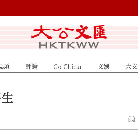
視頻
評論
Go China
文娛
大文
芸生