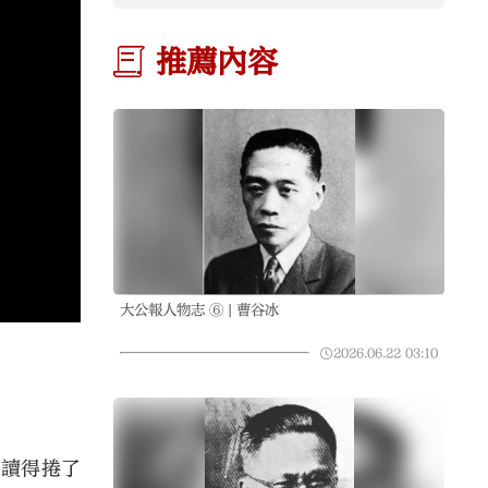
推薦內容
大公報人物志 ⑥ | 曹谷冰
2026.06.22
03:10
》讀得捲了