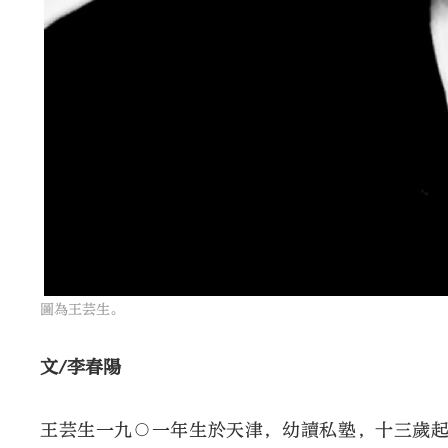
圖為王芸生。
文/李春陽
王芸生一九○一年生於天津，幼讀私塾，十三歲