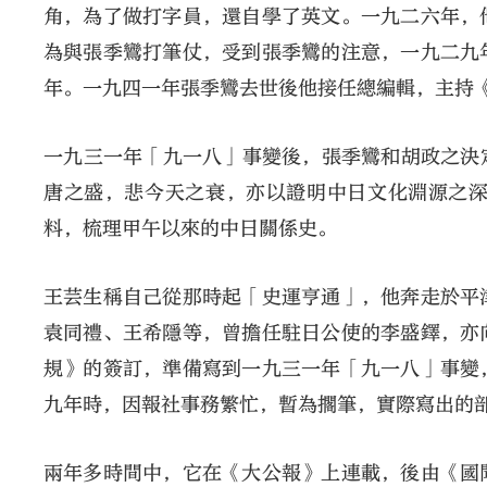
角，為了做打字員，還自學了英文。一九二六年，
為與張季鸞打筆仗，受到張季鸞的注意，一九二九
年。一九四一年張季鸞去世後他接任總編輯，主持
一九三一年「九一八」事變後，張季鸞和胡政之決
唐之盛，悲今天之衰，亦以證明中日文化淵源之
料，梳理甲午以來的中日關係史。
王芸生稱自己從那時起「史運亨通」，他奔走於平
袁同禮、王希隱等，曾擔任駐日公使的李盛鐸，亦
規》的簽訂，準備寫到一九三一年「九一八」事變
九年時，因報社事務繁忙，暫為擱筆，實際寫出的
兩年多時間中，它在《大公報》上連載，後由《國