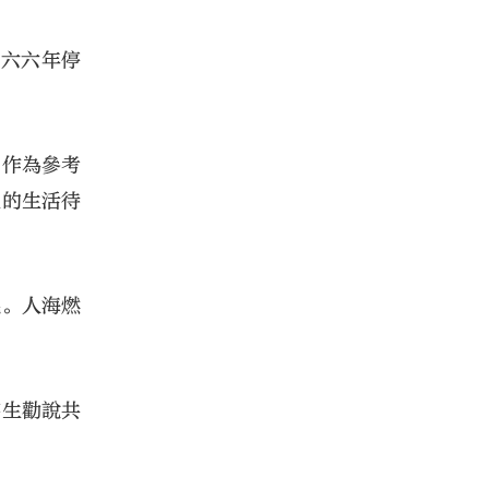
九六六年停
，作為參考
生的生活待
鯤。人海燃
芸生勸說共