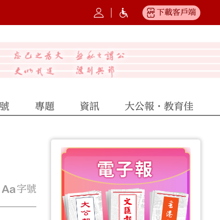
下載客戶端
號
專題
資訊
大公報·教育佳
字號