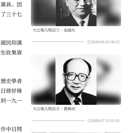
黨黨員。因
作了三十七
大公報人物志⑦｜金誠夫
2026.06.29
00:12
使國民仰漢
芸生收集資
訪歷史學者
中日修好條
寫到一九一
大公報人物志⑧｜費彝民
2026.07.13
01:23
視作中日問