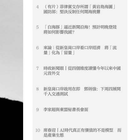
4
（有片）菲律賓交存所謂「黃岩島海圖」
4
國防部：堅決反制任何鬧海挑釁
5
「白海豚」逼近浙閩沿海！預計明晚登陸
5
將如何影響我國？
6
來論｜從新皇崗口岸看口岸經濟 將「流
6
量」化為「留量」
7
時政新聞眼丨從四個維度讀懂今年以來中國
7
元首外交
8
新皇崗口岸啟用在即 鄧炳強：下周四展開
8
千人交通測試
9
李家超與東盟秘書長會面
9
10
席春迎丨AI時代真正有價值的不是模型 而
10
是產業生態