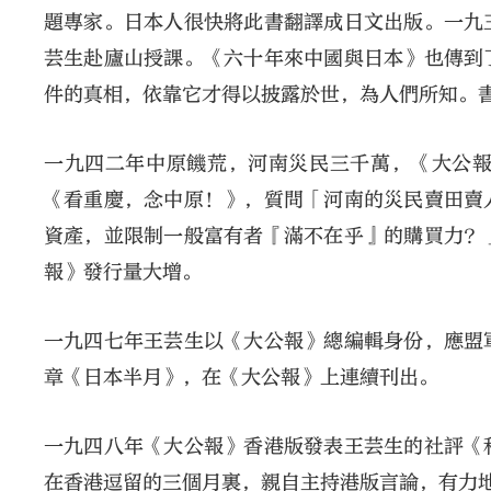
題專家。日本人很快將此書翻譯成日文出版。一九
芸生赴廬山授課。《六十年來中國與日本》也傳到
件的真相，依靠它才得以披露於世，為人們所知。
一九四二年中原饑荒，河南災民三千萬，《大公
《看重慶，念中原！》，質問「河南的災民賣田賣
資產，並限制一般富有者『滿不在乎』的購買力？
報》發行量大增。
一九四七年王芸生以《大公報》總編輯身份，應盟
章《日本半月》，在《大公報》上連續刊出。
一九四八年《大公報》香港版發表王芸生的社評《
在香港逗留的三個月裏，親自主持港版言論，有力