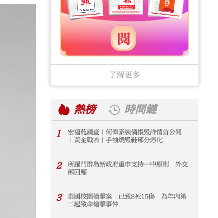
了解更多
熱榜
時間鏈
1
宏福苑調查｜何偉豪裝備損毀詳情首公開
1
「黃金戰衣」手袖燒毀鞋部分熔化
2
所羅門群島新政府重申支持一中原則 外交
2
部回應
3
泰國校園槍擊案｜已致8死15傷 為年內第
3
二起致命槍擊事件