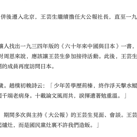
合併後遷入北京，王芸生繼續擔任大公報社長，直至一
讓人找出一九三四年版的《六十年來中國與日本》一書
對周恩來說，應該讓王芸生參加接待活動。此後，王芸
團的成員再度訪問日本。
歲。趙樸初輓詩云：「少年苦學歷荊榛，終作浮天擊水
國千端老病身。十載論文風雨共，淚揮遺著勉重溫。」
，期間多次與主持《大公報》的王芸生見面、會談。王
起爐灶，而是國民黨灶裏不許我們造飯。」