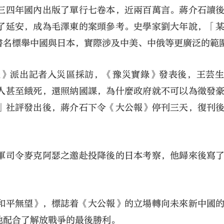
三四年國內出版了單行七卷本，近兩百萬言。蔣介石讀
了延安，成為毛澤東的案頭參考。史學家劉大年說，「
書名標舉中國與日本，實際涉及中美、中俄等更廣泛的範
報》派出記者入災區採訪，《豫災實錄》發表後，王芸
人甚至餓死，還照納國課，為什麼政府就不可以為徵發
」社評發出後，蔣介石下令《大公報》停刊三天，復刊
軍司令麥克阿瑟之邀赴投降後的日本考察，他歸來後寫
和平無望》，標誌着《大公報》的立場轉向未來新中國
地配合了解放戰爭的最後勝利。