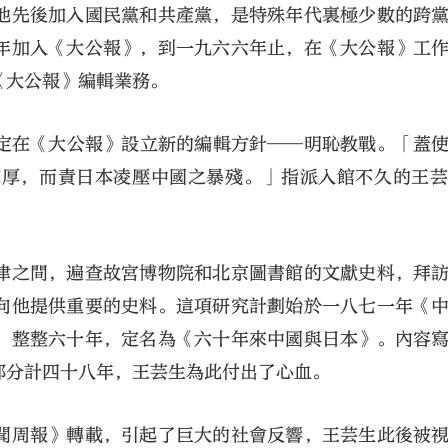
他先後加入國民黨和共產黨，是特殊年代裏極少數的跨
年加入《大公報》，到一九六六年止，在《大公報》工
《大公報》編輯業務。
定在《大公報》設立新的編輯方針——明恥教戰。「蓋
深厚，而責日本凌壓中國之暴殘。」指派入館不久的王
津之間，遍查故宮博物院和北京圖書館的文獻史料，拜
向他提供重要的史料。這項研究計劃始於一八七一年《
，整整六十年，定名為《六十年來中國與日本》。內容
部分計四十八年，王芸生為此付出了心血。
聞周報》轉載，引起了巨大的社會反響，王芸生此後被