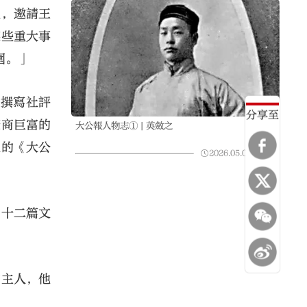
後，邀請王
某些重大事
圍。」
生撰寫社評
分享至
豪商巨富的
大公報人物志① | 英斂之
後的《大公
2026.05.04
02:22
了十二篇文
的主人，他