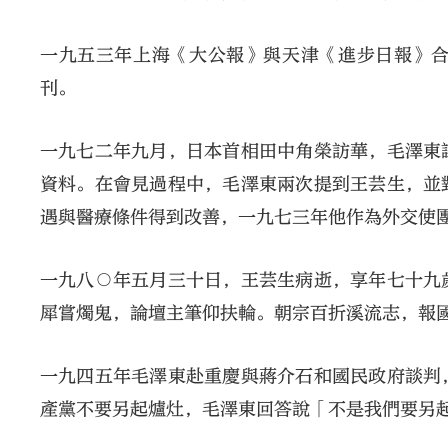
一九五三年上海《大公報》與天津《進步日報》
刊。
一九七二年九月，日本首相田中角榮訪華，毛澤東
資料。在會見過程中，毛澤東兩次提到王芸生，並
遇與醫療條件得到改善，一九七三年他作為外交使
一九八○年五月三十日，王芸生病逝，享年七十九
犀嘗燭鬼，論壇主筆仰扶輪。朝宗百折溪流志，報
一九四五年毛澤東赴重慶與蔣介石和國民政府談判
產黨不要另起爐灶，毛澤東回答說「不是我們要另