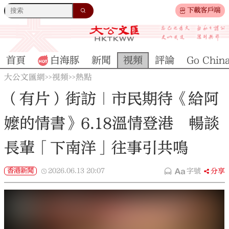
下載客戶端
首頁
白海豚
新聞
視頻
評論
Go Chin
大公文匯網
視頻
熱點
>>
>>
（有片）街訪｜市民期待《給阿
嬤的情書》6.18溫情登港 暢談
長輩「下南洋」往事引共鳴
香港新聞
2026.06.13
20:07
字號
分享