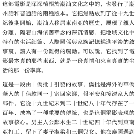
這部電影是深深植根於潮汕文化之中的，也發行了潮
州話和普通話的兩種版本。它把焦點放到了從十九世
紀後期開始，潮汕人移居東南亞的歷史，展現了親人
分離，隔着山海依舊牽念的深沉情感，把地域文化中
特有的生活細節、人際關係與家族記憶糅進平淡的敘
事裏，讓人有一份難得的觸動。可以說，它找到了電
影最本真的那些東西，就是一份真情和來自真實的生
活的那一份率真。
這是一段由「僑批」引發的故事，僑批是海外的華僑
華人的「信款同一」寄回家鄉，報平安和接濟家人的
郵件。它從十九世紀末到二十世紀八十年代存在了一
百年，成為了一種重要的傳統，也是這個電影表現的
故事核心。男主人公鄭木生二十世紀四十年代到東南
亞打工，留下了妻子淑柔和三個兒女。他在泰國遇到