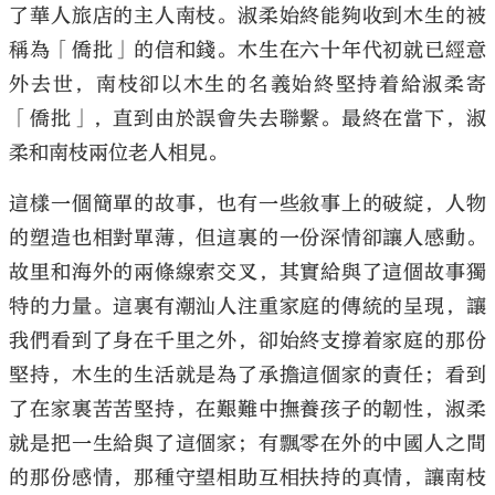
了華人旅店的主人南枝。淑柔始終能夠收到木生的被
稱為「僑批」的信和錢。木生在六十年代初就已經意
外去世，南枝卻以木生的名義始終堅持着給淑柔寄
「僑批」，直到由於誤會失去聯繫。最終在當下，淑
柔和南枝兩位老人相見。
這樣一個簡單的故事，也有一些敘事上的破綻，人物
的塑造也相對單薄，但這裏的一份深情卻讓人感動。
故里和海外的兩條線索交叉，其實給與了這個故事獨
特的力量。這裏有潮汕人注重家庭的傳統的呈現，讓
我們看到了身在千里之外，卻始終支撐着家庭的那份
堅持，木生的生活就是為了承擔這個家的責任；看到
了在家裏苦苦堅持，在艱難中撫養孩子的韌性，淑柔
就是把一生給與了這個家；有飄零在外的中國人之間
的那份感情，那種守望相助互相扶持的真情，讓南枝