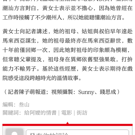
潮汕方言對白，黃女士表示並不擔心，因為她曾經在
工作時接觸了不少潮州人，所以她能聽懂潮汕方言。
黃女士向記者講述，她的祖母、姑姐與叔伯早年遠赴
馬來西亞謀生，她的祖母最終亦在馬來西亞辭世，數
十年前僅回鄉一次，因此她對祖母的印象頗為模糊，
但常聽父輩提及，祖母身在異鄉依舊堅強果敢，打拚
能力不輸男子。基於這些經歷，黃女士表示期待在戲
院感受這段跨越時光的溫情故事。
（記者陳子萌報道；視頻攝製：Sunny、錢思成）
編輯：叁山
關鍵詞：
給阿嬤的情書
電影
街訪