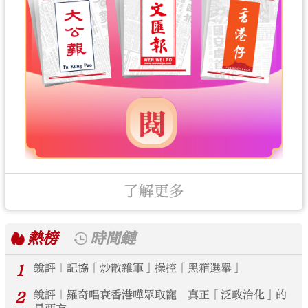
了解更多
熱榜
時間鏈
1
銳評｜記協「炒散雜軍」操控「黑箱選舉」
2
銳評｜羅奇唱衰香港嘩眾取寵 真正「泛政治化」的