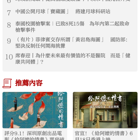
6
7
中國公開月球「寶藏圖」 將建月球科研站
8
泰國校園槍擊案｜已致8死15傷 為年內第二起致命
槍擊事件
9
（有片）菲律賓交存所謂「黃岩島海圖」 國防部：
堅決反制任何鬧海挑釁
10
席春迎丨為什麼未來最有價值的不是醫院 而是「健
康共同體」？
推薦內容
評分9.1！深圳原創出品電
官宣！《給阿嬤的情書》6
影《給阿嬤的情書》票房破
月18日香港上映