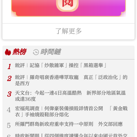
了解更多
熱榜
時間鏈
1
銳評｜記協「炒散雜軍」操控「黑箱選舉」
2
銳評｜羅奇唱衰香港嘩眾取寵 真正「泛政治化」的
是西方
3
天文台：今起一連4日高溫酷熱 新界部分地區氣溫
或達36度
4
宏福苑調查｜何偉豪裝備損毀詳情首公開 「黃金戰
衣」手袖燒毀鞋部分熔化
5
所羅門群島新政府重申支持一中原則 外交部回應
時政新聞眼丨從四個維度讀懂今年以來中國元首外交