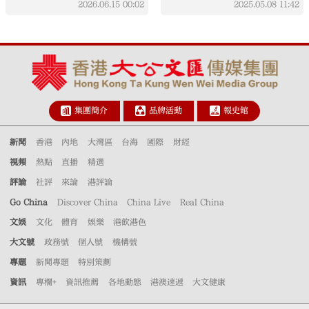
2026.06.15
00:02
2025.05.08
11:42
集團簡介
品牌活動
報史館
新聞
香港
內地
大灣區
台海
國際
財經
視頻
熱點
直播
精選
評論
社評
來論
港評論
Go China
Discover China
China Live
Real China
文娛
文化
體育
娛樂
港飲港色
大文號
政務號
個人號
機構號
專題
新聞專題
特別策劃
資訊
專欄+
資訊推薦
各地動態
港澳速遞
大文健康