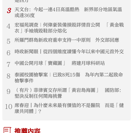
是西方
3
天文台：今起一連4日高溫酷熱 新界部分地區氣溫
或達36度
4
宏福苑調查｜何偉豪裝備損毀詳情首公開 「黃金戰
衣」手袖燒毀鞋部分熔化
5
所羅門群島新政府重申支持一中原則 外交部回應
6
時政新聞眼丨從四個維度讀懂今年以來中國元首外交
7
中國公開月球「寶藏圖」 將建月球科研站
8
泰國校園槍擊案｜已致8死15傷 為年內第二起致命
槍擊事件
9
（有片）菲律賓交存所謂「黃岩島海圖」 國防部：
堅決反制任何鬧海挑釁
10
席春迎丨為什麼未來最有價值的不是醫院 而是「健
康共同體」？
推薦內容