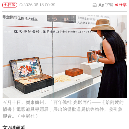
七日談
2026.05.18
00:29
字號
分享
五月十日，廣東廣州，「百年僑批 光影同行──《給阿嬤的
情書》電影道具專題展」展出的僑批道具信等物件，吸引參
觀者。（中新社）
文/張頤武