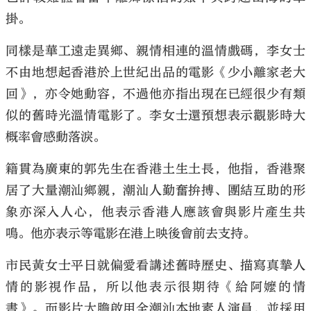
掛。
同樣是華工遠走異鄉、親情相連的溫情戲碼，李女士
不由地想起香港於上世紀出品的電影《少小離家老大
回》，亦令她動容，不過他亦指出現在已經很少有類
似的舊時光溫情電影了。李女士還預想表示觀影時大
概率會感動落淚。
籍貫為廣東的郭先生在香港土生土長，他指，香港聚
居了大量潮汕鄉親，潮汕人勤奮拚搏、團結互助的形
象亦深入人心，他表示香港人應該會與影片產生共
鳴。他亦表示等電影在港上映後會前去支持。
市民黃女士平日就偏愛看講述舊時歷史、描寫真摯人
情的影視作品，所以他表示很期待《給阿嬤的情
書》。而影片大膽啟用全潮汕本地素人演員，並採用