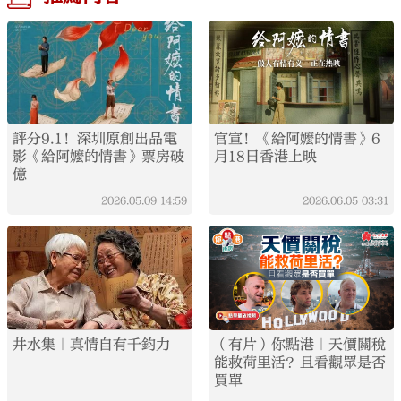
評分9.1！深圳原創出品電
官宣！《給阿嬤的情書》6
影《給阿嬤的情書》票房破
月18日香港上映
億
2026.05.09
14:59
2026.06.05
03:31
井水集｜真情自有千鈞力
（有片）你點港｜天價關稅
能救荷里活？且看觀眾是否
買單