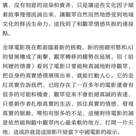
裏，沒有刻意的渲染和賣弄，只是讓這些文化因子順
着敘事慢慢流淌出來，讓觀眾自然而然地感受到地域
文化的鮮活生命力。這找到了和觀眾情感共振的連接
點。
全球電影現在都面臨着新的挑戰，新的視聽形態和AI
的發展構成了衝擊，觀眾轉移的趨勢在延展。但《給
阿嬤的情書》看到了電影只要能夠真誠地對待觀眾，
把自身的真實感情展現出來，就能打動人心。它的走
紅其實告訴我們，已經存在了一百多年的電影還會有
很多的可能和機會，觀眾從來不會拒絕真誠的表達，
只要創作者扎根真實的生活，抓住真實的情感，發現
真實的脈動，哪怕有很多的不足，這種對待電影的誠
意依然能夠戳中觀眾內心最柔軟的地方，打開一片天
地，這或許就是這部影片給當下中國電影的啟示。