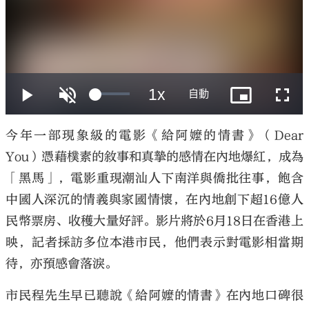
大公文匯
今年一部現象級的電影《給阿嬤的情書》（Dear
You）憑藉樸素的敘事和真摯的感情在內地爆紅，成為
「黑馬」，電影重現潮汕人下南洋與僑批往事，飽含
中國人深沉的情義與家國情懷，在內地創下超16億人
民幣票房、收穫大量好評。影片將於6月18日在香港上
映，記者採訪多位本港市民，他們表示對電影相當期
待，亦預感會落淚。
市民程先生早已聽說《給阿嬤的情書》在內地口碑很