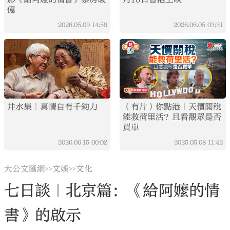
億
2026.05.09
14:59
2026.06.05
03:31
井水集｜真情自有千鈞力
（有片）你點港｜天價關稅
能救荷里活？且看觀眾是否
買單
2026.06.15
00:02
2025.05.08
11:42
大公文匯網
文娛
文化
>>
>>
七日談｜北京篇：《給阿嬤的情
書》的啟示