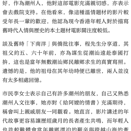
好，作為潮州人，他對這部電影充滿親切感，亦表示
會去戲院支持。在他看來，像這種溫情題材的影片較
受年長一輩的歡迎，他認為現今香港年輕人對於描寫
舊時代人情與歷史的本土題材電影關注度較低。
談及舊時「下南洋」與僑批往事，程先生分享道，其
祖父約五、六十年前，亦為謀生從潮汕遠赴泰國打
拚，這也是當年無數潮汕鄉民離鄉求生的真實寫照。
遺憾的是，他的祖母在其年幼時便已離世，兩人並沒
有太多相處回憶。
市民李女士表示自己有許多潮州的朋友，自己又熟悉
潮州人文往事，她亦對《給阿嬤的情書》充滿期待，
稱會叫上親戚朋友一同觀看。她直言，影片講述的年
代故事更容易讓歷經歲月的長者產生共鳴，而年輕人
也許較難體會當年離鄉漂泊的艱辛與跨越山海的牽