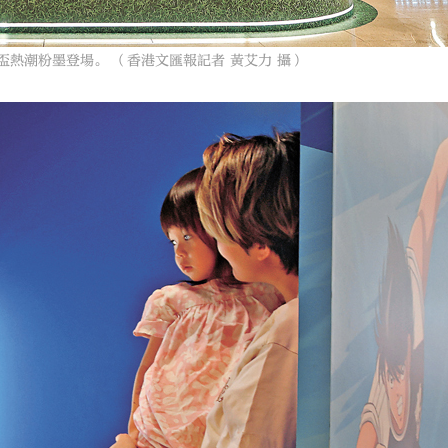
熱潮粉墨登場。 （香港文匯報記者 黃艾力 攝）