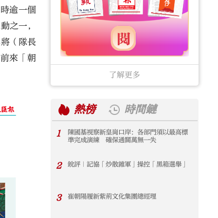
歷時逾一個
運動之一，
小將（隊長
絲前來「朝
了解更多
熱榜
時間鏈
1
陳國基視察新皇崗口岸：各部門須以最高標
1
準完成演練 確保通關萬無一失
2
銳評｜記協「炒散雜軍」操控「黑箱選舉」
2
3
崔朝陽履新紫荊文化集團總經理
3