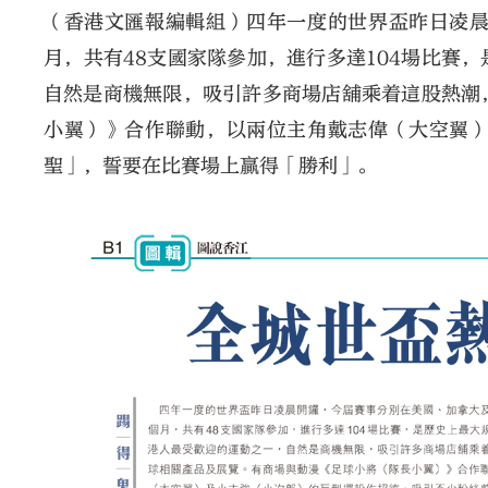
（香港文匯報編輯組）四年一度的世界盃昨日凌
月，共有48支國家隊參加，進行多達104場比賽
自然是商機無限，吸引許多商場店舖乘着這股熱潮
小翼）》合作聯動，以兩位主角戴志偉（大空翼
聖」，誓要在比賽場上贏得「勝利」。