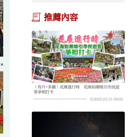
推薦內容
（有片+多圖）花展進行時 花海如潮吸引市民遊
客爭相打卡
2025.03.15
09:02