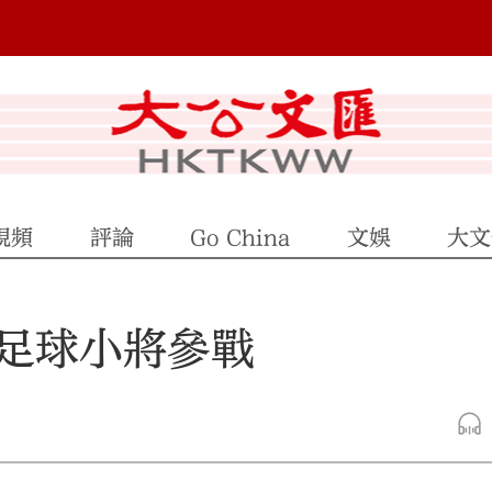
視頻
評論
Go China
文娛
大文
足球小將參戰