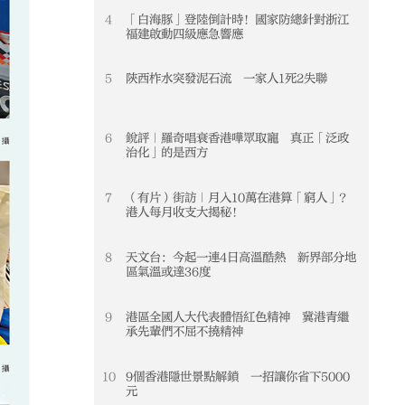
4
「白海豚」登陸倒計時！國家防總針對浙江
4
福建啟動四級應急響應
5
陝西柞水突發泥石流 一家人1死2失聯
5
6
銳評｜羅奇唱衰香港嘩眾取寵 真正「泛政
6
治化」的是西方
7
（有片）街訪｜月入10萬在港算「窮人」？
7
港人每月收支大揭秘！
8
天文台：今起一連4日高溫酷熱 新界部分地
8
區氣溫或達36度
9
港區全國人大代表體悟紅色精神 冀港青繼
9
承先輩們不屈不撓精神
10
9個香港隱世景點解鎖 一招讓你省下5000
10
元