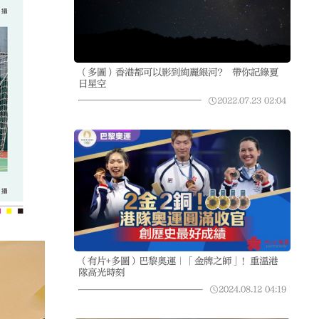
（多圖）香港都可以影到絢麗銀河? 帶你記錄夏
日星空
2022.07.23
02:04
（有片+多圖）巴黎奧運｜「金牌之師」！重溫港
隊高光時刻
2024.08.12
04:19