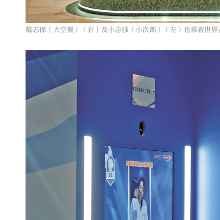
戴志偉（大空翼）（右）及小志強（小次郎）（左）也乘着世界盃