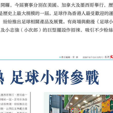
晨開鑼，今屆賽事分別在美國、加拿大及墨西哥舉行，
，是歷史上最大規模的一屆。足球作為香港人最受歡迎的
，紛紛推出足球相關產品及展覽。有商場與動漫《足球
）及小志強（小次郎）的巨型擺設作招徠，吸引不少粉
大公文匯