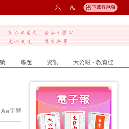
下載客戶端
號
專題
資訊
大公報·教育佳
字號