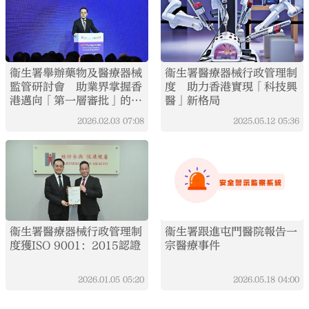
衞生署舉辦藥物及醫療器械
衞生署醫療器械行政管理制
監管研討會 助業界掌握香
度 助力香港實現「科技興
港邁向「第一層審批」的時
醫」新格局
間表和方針
2026.02.03
07:08
2025.05.12
05:36
衞生署醫療器械行政管理制
衞生署跟進屯門醫院報告一
度獲ISO 9001：2015認證
宗醫療事件
2026.01.05
05:20
2026.05.18
04:00