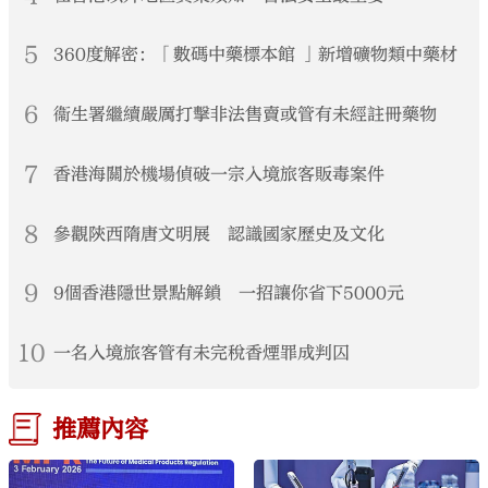
5
360度解密：「數碼中藥標本館 」新增礦物類中藥材
6
衞生署繼續嚴厲打擊非法售賣或管有未經註冊藥物
7
香港海關於機場偵破一宗入境旅客販毒案件
8
參觀陝西隋唐文明展 認識國家歷史及文化
9
9個香港隱世景點解鎖 一招讓你省下5000元
10
一名入境旅客管有未完稅香煙罪成判囚
推薦內容