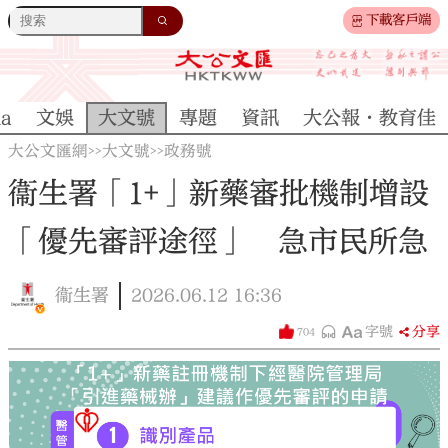
下載客戶端
na
文娛
大文號
專題
資訊
大公報·教育佳
大公文匯網
大文號
政務號
>>
>>
衞生署「1+」新藥審批機制增設
「優先審評途徑」 急市民所急
衞生署
2026.06.12
16:36
字號
分享
704