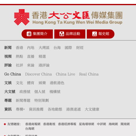
集團簡介
品牌活動
報史館
新聞
香港
內地
大灣區
台海
國際
財經
視頻
熱點
直播
精選
評論
社評
來論
港評論
Go China
Discover China
China Live
Real China
文娛
文化
體育
娛樂
港飲港色
大文號
政務號
個人號
機構號
專題
新聞專題
特別策劃
資訊
專欄+
資訊推薦
各地動態
港澳速遞
大文健康
友情鏈接：
香港商報網
香港衛視
香港經濟導報
星島環球網
中評網
海峽網
閩南網
台海網