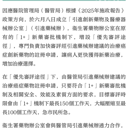
因應醫院管理局（醫管局）根據《2025年施政報告》
政策方向，於六月八日成立「引進創新藥物及醫療器
械辦公室」（引進藥械辦），衞生署藥物辦公室在原
有的「1+」新藥審批機制下，增設「優先審評途
徑」，專門負責加快審評經引進藥械辦建議的治療癌
症創新藥物的註冊申請，讓病人更快獲得新藥治療，
增加治療選擇。
在「優先審評途徑」下，由醫管局引進藥械辦建議的
治療癌症藥物註冊申請，只要符合「1+」新藥審批機
制及相關安全、效能及素質方面的要求，目標審評時
限會由「1+」機制下最長150個工作天，大幅壓縮至最
長100個工作天，急市民所急。
衞生署藥物辦公室會與醫管局引進藥械辦通力合作，