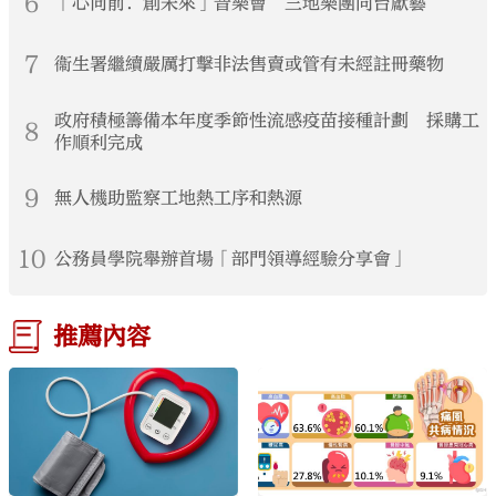
6
「心向前．創未來」音樂會 三地樂團同台獻藝
7
衞生署繼續嚴厲打擊非法售賣或管有未經註冊藥物
政府積極籌備本年度季節性流感疫苗接種計劃 採購工
8
作順利完成
9
無人機助監察工地熱工序和熱源
10
公務員學院舉辦首場「部門領導經驗分享會」
推薦內容