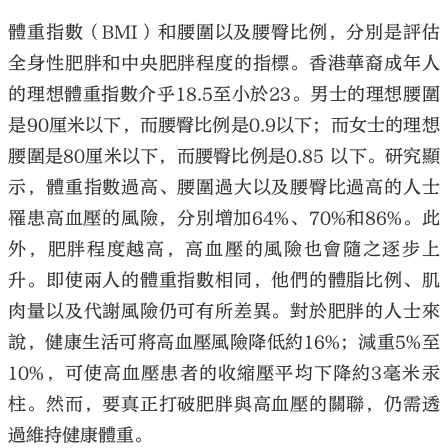
體重指數（BMI）和腰圍以及腰臀比例，分別是評估
全身性肥胖和中央肥胖程度的指標。香港華裔成年人
的理想體重指數介乎18.5至小於23。男士的理想腰圍
是90厘米以下，而腰臀比例是0.9以下；而女士的理想
腰圍是80厘米以下，而腰臀比例是0.85 以下。研究顯
示，體重指數過高、腰圍過大以及腰臀比過高的人士
罹患高血壓的風險，分別增加64%、70%和86%。此
外，肥胖程度越高，高血壓的風險也會隨之逐步上
升。即使兩人的體重指數相同，他們的體脂比例、肌
肉量以及代謝風險仍可有所差異。對於肥胖的人士來
說，健康生活可將高血壓風險降低約16%；減重5%至
10%，可使高血壓患者的收縮壓平均下降約3毫米汞
柱。然而，要真正打破肥胖與高血壓的關聯，仍需透
過維持健康體重。