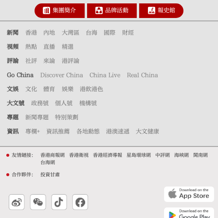
集團簡介
品牌活動
報史館
新聞
香港
內地
大灣區
台海
國際
財經
視頻
熱點
直播
精選
評論
社評
來論
港評論
Go China
Discover China
China Live
Real China
文娛
文化
體育
娛樂
港飲港色
大文號
政務號
個人號
機構號
專題
新聞專題
特別策劃
資訊
專欄+
資訊推薦
各地動態
港澳速遞
大文健康
友情鏈接：
香港商報網
香港衛視
香港經濟導報
星島環球網
中評網
海峽網
閩南網
台海網
合作夥伴：
投資甘肅