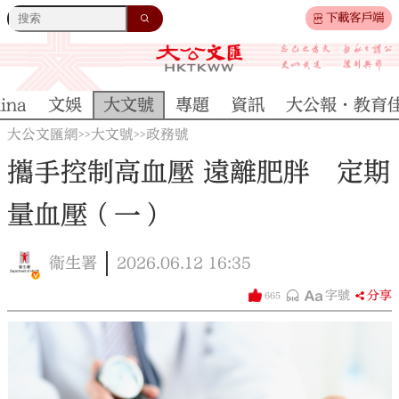
下載客戶端
ina
文娛
大文號
專題
資訊
大公報·教育
大公文匯網
大文號
政務號
>>
>>
攜手控制高血壓 遠離肥胖 定期
量血壓（一）
衞生署
2026.06.12
16:35
字號
分享
665