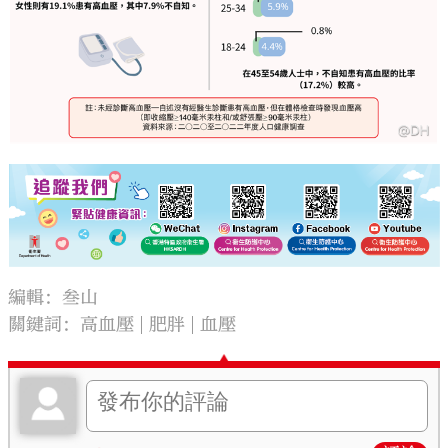
編輯：叁山
關鍵詞：
高血壓
肥胖
血壓