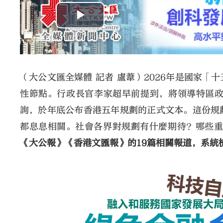
（大公文匯全媒體 記者 盧葦）2026年是國家
性節點。行政長官李家超早前提到，將領導特區
詢，於年底公布香港五年規劃的正式文本。這份規
都息息相關。社會各界對規劃有什麼期待？哪些
《大公報》《香港文匯報》的19篇相關報道，系統