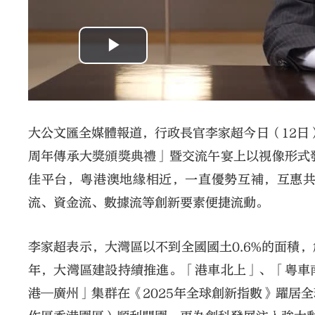
大公文匯全媒體報道，行政長官李家超今日（12日
周年傳承大獎頒獎典禮」暨交流午宴上以視像形式
佳平台，粵港澳地緣相近，一直優勢互補，互惠
流、資金流、數據流等創新要素便捷流動。
李家超表示，大灣區以不到全國國土0.6%的面積
年，大灣區建設持續推進。「港車北上」、「粵車
港—廣州」集群在《2025年全球創新指數》躍居