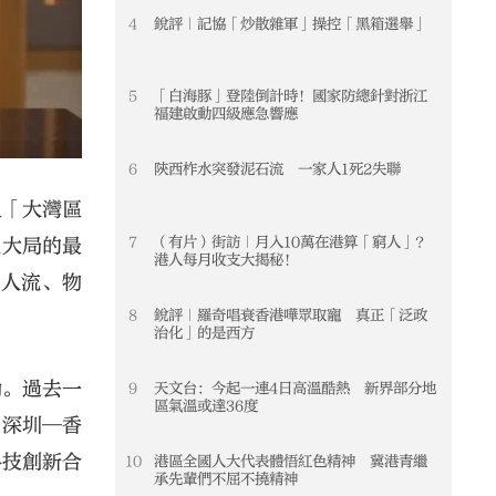
4
銳評｜記協「炒散雜軍」操控「黑箱選舉」
4
5
「白海豚」登陸倒計時！國家防總針對浙江
5
福建啟動四級應急響應
6
陝西柞水突發泥石流 一家人1死2失聯
6
及「大灣區
7
（有片）街訪｜月入10萬在港算「窮人」？
7
展大局的最
港人每月收支大揭秘！
進人流、物
8
銳評｜羅奇唱衰香港嘩眾取寵 真正「泛政
8
治化」的是西方
勃。過去一
9
天文台：今起一連4日高溫酷熱 新界部分地
9
區氣溫或達36度
「深圳—香
科技創新合
10
港區全國人大代表體悟紅色精神 冀港青繼
10
承先輩們不屈不撓精神