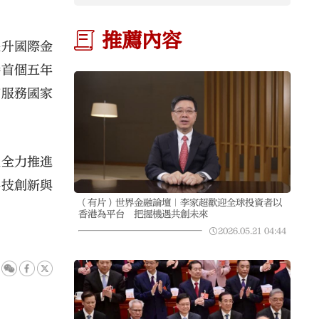
推薦內容
提升國際金
港首個五年
和服務國家
正全力推進
科技創新與
（有片）世界金融論壇｜李家超歡迎全球投資者以
香港為平台 把握機遇共創未來
2026.05.21
04:44