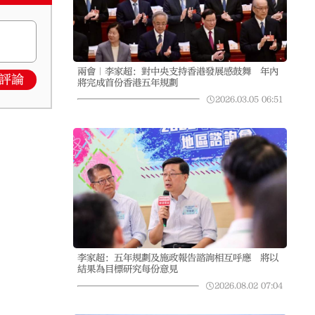
兩會｜李家超：對中央支持香港發展感鼓舞 年內
評論
將完成首份香港五年規劃
2026.03.05
06:51
李家超：五年規劃及施政報告諮詢相互呼應 將以
結果為目標研究每份意見
2026.08.02
07:04