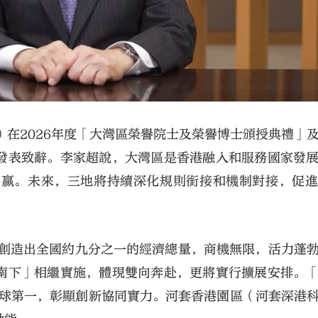
）在2026年度「大灣區榮譽院士及榮譽博士頒授典禮」
發表致辭。李家超說，大灣區是香港融入和服務國家發
共贏。未來，三地將持續深化規則銜接和機制對接，促
，創造出全國約九分之一的經濟總量，商機無限，活力蓬
南下」相繼實施，體現雙向奔赴，更將實行擴展安排。
全球第一，彰顯創新協同實力。河套香港園區（河套深港