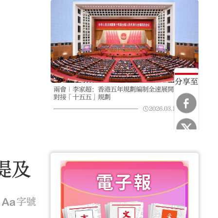
分享至
兩會｜李家超：香港五年規劃編制全速展開 積極
對接「十五五」規劃
2026.03.12
08:45
提及
字號