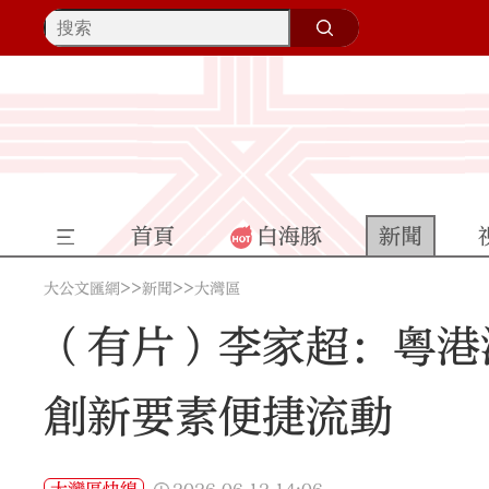
首頁
白海豚
新聞
>>
>>
大公文匯網
新聞
大灣區
（有片）李家超：粵港
創新要素便捷流動