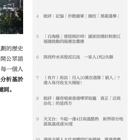
4
銳評｜記協「炒散雜軍」操控「黑箱選舉」
4
5
「白海豚」登陸倒計時！國家防總針對浙江
5
福建啟動四級應急響應
規劃的歷史
6
陝西柞水突發泥石流 一家人1死2失聯
6
展開公眾諮
與每一個人
7
（有片）街訪｜月入10萬在港算「窮人」？
7
）分析基於
港人每月收支大揭秘！
鍵詞。
8
銳評｜羅奇唱衰香港嘩眾取寵 真正「泛政
8
治化」的是西方
9
天文台：今起一連4日高溫酷熱 新界部分地
9
區氣溫或達36度
10
港區全國人大代表體悟紅色精神 冀港青繼
10