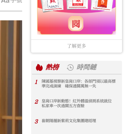
字號
了解更多
熱榜
時間鏈
1
陳國基視察新皇崗口岸：各部門須以最高標
1
準完成演練 確保通關萬無一失
2
皇崗口岸新動態！紅外體溫偵測系統就位
2
私家車一次過關五方查驗
3
崔朝陽履新紫荊文化集團總經理
3