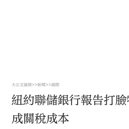
>>
>>
大公文匯網
新聞
國際
紐約聯儲銀行報告打臉
成關稅成本