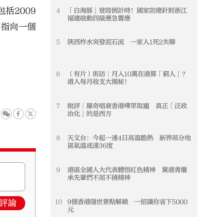
括2009
4
「白海豚」登陸倒計時！國家防總針對浙江
4
福建啟動四級應急響應
同指向一個
5
陝西柞水突發泥石流 一家人1死2失聯
5
6
（有片）街訪｜月入10萬在港算「窮人」？
6
港人每月收支大揭秘！
7
銳評｜羅奇唱衰香港嘩眾取寵 真正「泛政
7
治化」的是西方
8
天文台：今起一連4日高溫酷熱 新界部分地
8
區氣溫或達36度
9
港區全國人大代表體悟紅色精神 冀港青繼
9
承先輩們不屈不撓精神
10
9個香港隱世景點解鎖 一招讓你省下5000
10
評論
元