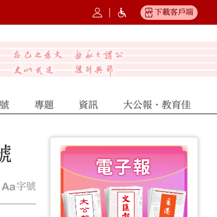
下載客戶端
號
專題
資訊
大公報·教育佳
號
字號