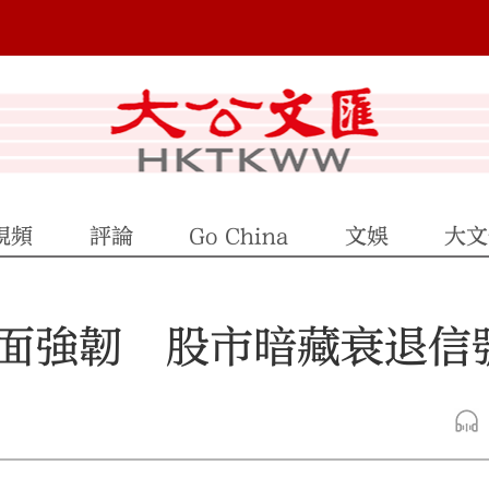
視頻
評論
Go China
文娛
大文
面強韌 股市暗藏衰退信