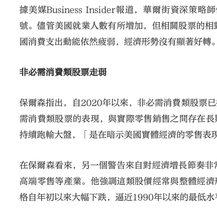
據美媒Business Insider報道，華爾街
號。儘管美國就業人數有所增加，但相關股票的相
國消費支出動能依然疲弱，經濟形勢沒有顯著好轉
非必需消費類股票走弱
保爾森指出，自2020年以來，非必需消費類股票
需消費類股票的表現，與實際零售銷售之間存在長
持續跑輸大盤，「是在暗示美國實體經濟的零售表
在保爾森看來，另一個警告來自對經濟增長節奏非
高端零售等產業。他強調這類股價經常與整體經濟
格自年初以來大幅下跌，逼近1990年以來的最低