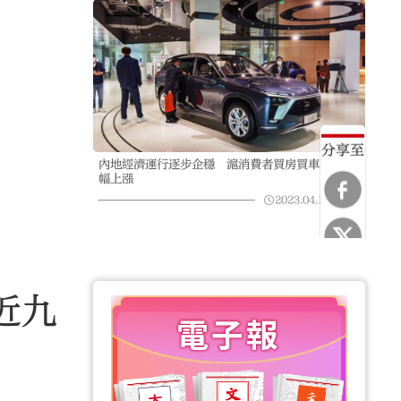
分享至
內地經濟運行逐步企穩 滬消費者買房買車預期大
幅上漲
2023.04.12
02:19
近九