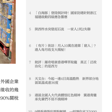
4
「白海豚」登陸倒計時！國家防總針對浙江
4
福建啟動四級應急響應
5
陝西柞水突發泥石流 一家人1死2失聯
5
6
（有片）街訪｜月入10萬在港算「窮人」？
6
港人每月收支大揭秘！
7
銳評｜羅奇唱衰香港嘩眾取寵 真正「泛政
7
治化」的是西方
8
天文台：今起一連4日高溫酷熱 新界部分地
8
由外國企業
區氣溫或達36度
年徵收的幾
9
港區全國人大代表體悟紅色精神 冀港青繼
9
90%關稅
承先輩們不屈不撓精神
10
9個香港隱世景點解鎖 一招讓你省下5000
10