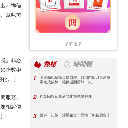
發出不祥信
象，意味美
了解更多
增長。非必
熱榜
時間鏈
00指數中
1
陳國基視察新皇崗口岸：各部門須以最高標
1
惡化。」
準完成演練 確保通關萬無一失
2
崔朝陽履新紫荊文化集團總經理
2
休閒服務、
板塊相對價
3
銳評｜記協「炒散雜軍」操控「黑箱選舉」
3
」