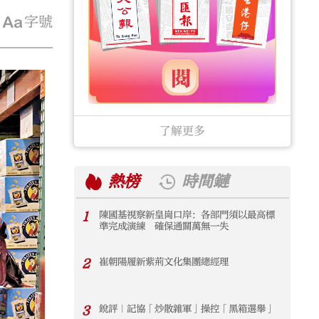
字號
了解更多
熱榜
時間鏈
1
陳國基視察新皇崗口岸：各部門須以最高標
1
準完成演練 確保通關萬無一失
2
崔朝陽履新紫荊文化集團總經理
2
3
銳評｜記協「炒散雜軍」操控「黑箱選舉」
3