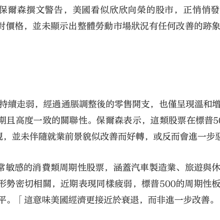
資深策略師保爾森撰文警告，美國看似欣欣向榮的股市，正悄悄
對價格，並未顯示出整體勞動市場狀況有任何改善的跡
。
大公文匯
已持續走弱，經過通脹調整後的零售開支，也僅呈現溫和
期且高度一致的關聯性。保爾森表示，這類股票在標普5
現，並未伴隨就業前景貌似改善而好轉，或反而會進一步
常敏感的消費類周期性股票，涵蓋汽車製造業、旅遊與
形勢密切相關，近期表現同樣疲弱，標普500的周期性
水平。「這意味美國經濟更接近於衰退，而非進一步改善。