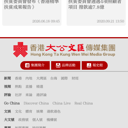
​​​扶貧委員會發布《香港精準
扶貧委員會通過4項照顧者
扶貧成果報告》
項目 撥款逾7.8億
2026.06.18
09:45
2020.09.21
13:50
集團簡介
品牌活動
報史館
新聞
香港
內地
大灣區
台海
國際
財經
視頻
熱點
直播
精選
評論
社評
來論
港評論
Go China
Discover China
China Live
Real China
文娛
文化
體育
娛樂
港飲港色
大文號
政務號
個人號
機構號
專題
新聞專題
特別策劃