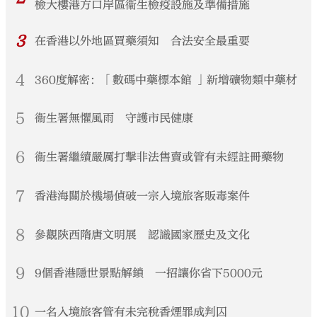
檢大樓港方口岸區衞生檢疫設施及準備措施
3
在香港以外地區買藥須知 合法安全最重要
4
360度解密：「數碼中藥標本館 」新增礦物類中藥材
5
衞生署無懼風雨 守護市民健康
6
衞生署繼續嚴厲打擊非法售賣或管有未經註冊藥物
7
香港海關於機場偵破一宗入境旅客販毒案件
8
參觀陝西隋唐文明展 認識國家歷史及文化
9
9個香港隱世景點解鎖 一招讓你省下5000元
10
一名入境旅客管有未完稅香煙罪成判囚