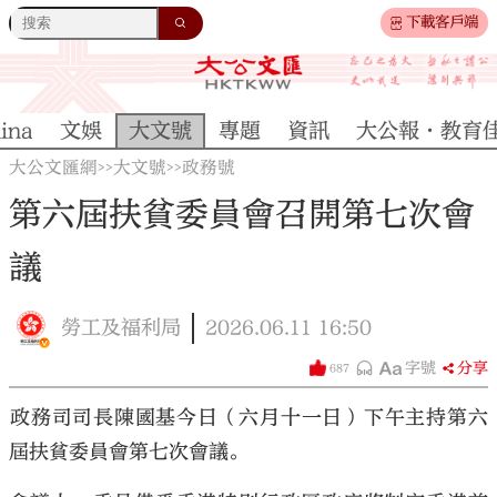
下載客戶端
ina
文娛
大文號
專題
資訊
大公報·教育
大公文匯網
大文號
政務號
>>
>>
第六屆扶貧委員會召開第七次會
議
勞工及福利局
2026.06.11
16:50
字號
分享
687
​政務司司長陳國基今日（六月十一日）下午主持第六
屆扶貧委員會第七次會議。