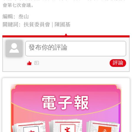
會第七次會議。
編輯：叁山
關鍵詞：
扶貧委員會
陳國基
評論