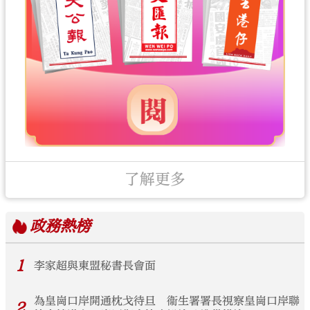
了解更多
政務
熱榜
1
李家超與東盟秘書長會面
為皇崗口岸開通枕戈待旦 衞生署署長視察皇崗口岸聯
2